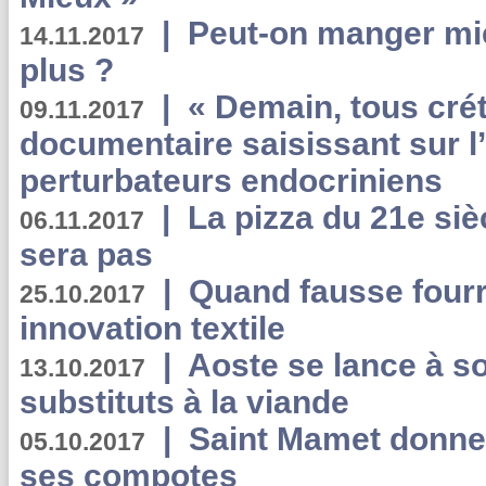
|
Peut-on manger mi
14.11.2017
plus ?
|
« Demain, tous crét
09.11.2017
documentaire saisissant sur l
perturbateurs endocriniens
|
La pizza du 21e siè
06.11.2017
sera pas
|
Quand fausse fourr
25.10.2017
innovation textile
|
Aoste se lance à so
13.10.2017
substituts à la viande
|
Saint Mamet donne 
05.10.2017
ses compotes