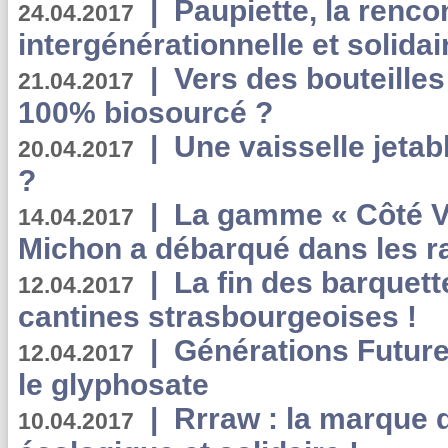
|
Paupiette, la renco
24.04.2017
intergénérationnelle et solidair
|
Vers des bouteilles
21.04.2017
100% biosourcé ?
|
Une vaisselle jeta
20.04.2017
?
|
La gamme « Côté Vé
14.04.2017
Michon a débarqué dans les r
|
La fin des barquett
12.04.2017
cantines strasbourgeoises !
|
Générations Future
12.04.2017
le glyphosate
|
Rrraw : la marque 
10.04.2017