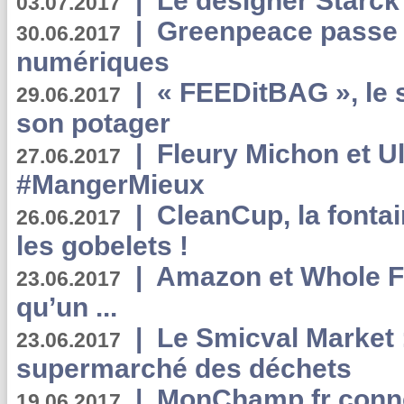
|
Le designer Starck 
03.07.2017
|
Greenpeace passe a
30.06.2017
numériques
|
« FEEDitBAG », le s
29.06.2017
son potager
|
Fleury Michon et Ul
27.06.2017
#MangerMieux
|
CleanCup, la fontai
26.06.2017
les gobelets !
|
Amazon et Whole F
23.06.2017
qu’un ...
|
Le Smicval Market :
23.06.2017
supermarché des déchets
|
MonChamp.fr conne
19.06.2017