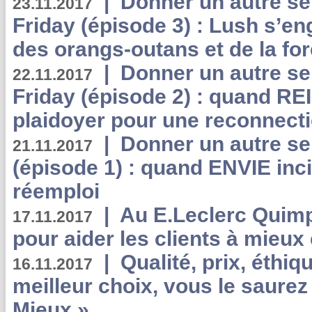
|
Donner un autre se
23.11.2017
Friday (épisode 3) : Lush s’en
des orangs-outans et de la for
|
Donner un autre se
22.11.2017
Friday (épisode 2) : quand RE
plaidoyer pour une reconnecti
|
Donner un autre se
21.11.2017
(épisode 1) : quand ENVIE inci
réemploi
|
Au E.Leclerc Quimp
17.11.2017
pour aider les clients à mie
|
Qualité, prix, éthiqu
16.11.2017
meilleur choix, vous le saure
Mieux »