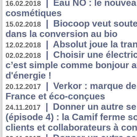
|
Eau NO : le nouvea
16.02.2018
cosmétiques
|
Biocoop veut souten
15.02.2018
dans la conversion au bio
|
Absolut joue la tr
12.02.2018
|
Choisir une électri
02.02.2018
c’est simple comme bonjour 
d'énergie !
|
Verkor : marque de
20.12.2017
France et éco-conçues
|
Donner un autre se
24.11.2017
(épisode 4) : la Camif ferme so
clients et collaborateurs à 