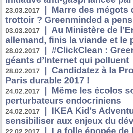
|
Marre des mégots q
23.03.2017
trottoir ? Greenminded a pens
|
Au Ministère de l’
03.03.2017
allemand, finis la viande et le
|
#ClickClean : Gree
28.02.2017
géants d’Internet qui polluent
|
Candidatez à la Pr
28.02.2017
Paris durable 2017 !
|
Même les écolos s
24.02.2017
perturbateurs endocriniens
|
IKEA Kid’s Adventu
24.02.2017
sensibiliser aux enjeux du d
|
La folle épopée de 
22.02.2017