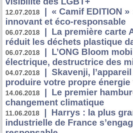
visibilité des LGBT+
|
« Camif EDITION » :
12.07.2018
innovant et éco-responsable
|
La première carte 
06.07.2018
réduit les déchets plastique 
|
L’ONG Bloom mobil
06.07.2018
électrique, destructrice des m
|
Skavenji, l’apparei
04.07.2018
produire votre propre énergie
|
Le premier hambur
14.06.2018
changement climatique
|
Harrys : la plus gr
11.06.2018
industrielle de France s’engag
responsable