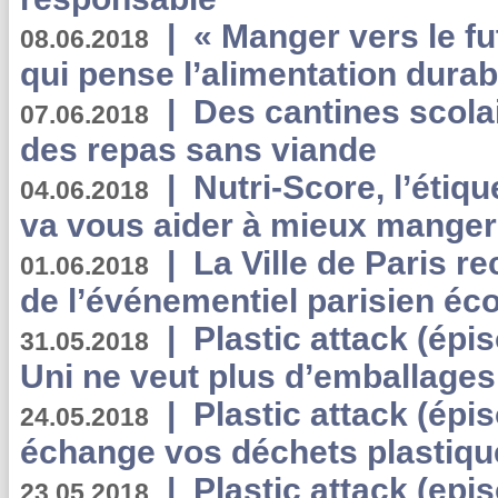
|
« Manger vers le fu
08.06.2018
qui pense l’alimentation dura
|
Des cantines scola
07.06.2018
des repas sans viande
|
Nutri-Score, l’étiqu
04.06.2018
va vous aider à mieux manger
|
La Ville de Paris r
01.06.2018
de l’événementiel parisien éc
|
Plastic attack (épi
31.05.2018
Uni ne veut plus d’emballages
|
Plastic attack (épi
24.05.2018
échange vos déchets plastiqu
|
Plastic attack (epis
23.05.2018