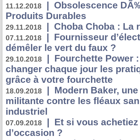
|
Obsolescence DÃ
11.12.2018
Produits Durables
|
Choba Choba : La r
29.11.2018
|
Fournisseur d’élec
07.11.2018
démêler le vert du faux ?
|
Fourchette Power 
29.10.2018
changer chaque jour les prati
grâce à votre fourchette
|
Modern Baker, une 
18.09.2018
militante contre les fléaux san
industriel
|
Et si vous achetie
07.09.2018
d’occasion ?