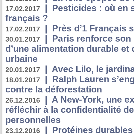
|
Pesticides : où en 
17.02.2017
français ?
|
Près d’1 Français su
17.02.2017
|
Paris renforce son
30.01.2017
d’une alimentation durable et 
urbaine
|
Avec Lilo, le jardin
20.01.2017
|
Ralph Lauren s’eng
18.01.2017
contre la déforestation
|
A New-York, une exp
26.12.2016
réfléchir à la confidentialité 
personnelles
|
Protéines durables 
23.12.2016