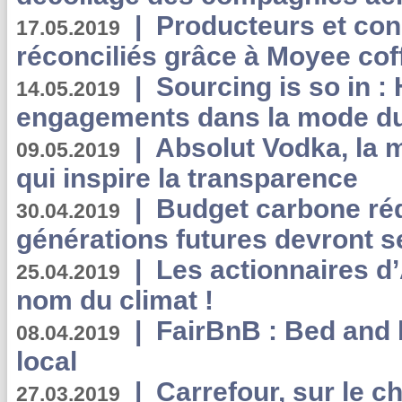
|
Producteurs et co
17.05.2019
réconciliés grâce à Moyee cof
|
Sourcing is so in 
14.05.2019
engagements dans la mode du
|
Absolut Vodka, la 
09.05.2019
qui inspire la transparence
|
Budget carbone rédu
30.04.2019
générations futures devront se
|
Les actionnaires 
25.04.2019
nom du climat !
|
FairBnB : Bed and 
08.04.2019
local
|
Carrefour, sur le c
27.03.2019