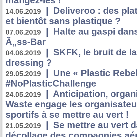
mangez-les !
|
Deliveroo : des pla
14.06.2019
et bientôt sans plastique ?
|
Halte au gaspi dan
07.06.2019
Ã„ss-Bar
|
SKFK, le bruit de l
04.06.2019
dressing ?
|
Une « Plastic Rebe
29.05.2019
#NoPlasticChallenge
|
Anticipation, organi
24.05.2019
Waste engage les organisate
sportifs à se mettre au vert !
|
Se mettre au vert da
21.05.2019
décollage des compagnies aé