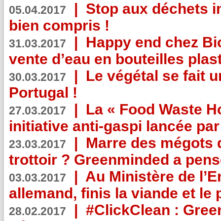
|
Stop aux déchets i
05.04.2017
bien compris !
|
Happy end chez Bio
31.03.2017
vente d’eau en bouteilles plas
|
Le végétal se fait 
30.03.2017
Portugal !
|
La « Food Waste Hot
27.03.2017
initiative anti-gaspi lancée pa
|
Marre des mégots q
23.03.2017
trottoir ? Greenminded a pens
|
Au Ministère de l’
03.03.2017
allemand, finis la viande et le
|
#ClickClean : Gree
28.02.2017