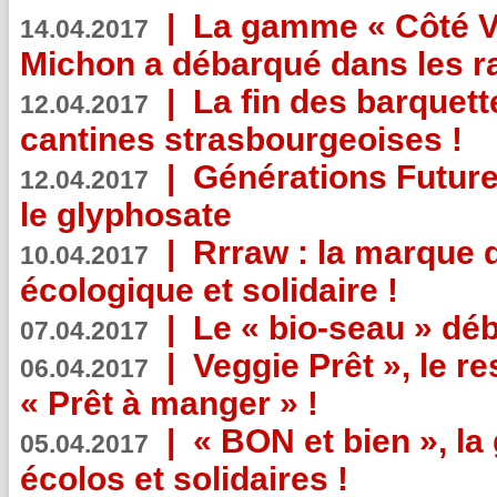
|
La gamme « Côté Vé
14.04.2017
Michon a débarqué dans les r
|
La fin des barquett
12.04.2017
cantines strasbourgeoises !
|
Générations Future
12.04.2017
le glyphosate
|
Rrraw : la marque 
10.04.2017
écologique et solidaire !
|
Le « bio-seau » déb
07.04.2017
|
Veggie Prêt », le r
06.04.2017
« Prêt à manger » !
|
« BON et bien », l
05.04.2017
écolos et solidaires !