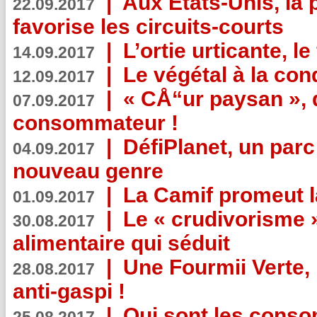
|
Aux Etats-Unis, la
22.09.2017
favorise les circuits-courts
|
L’ortie urticante, le
14.09.2017
|
Le végétal à la con
12.09.2017
|
« CÅ“ur paysan », 
07.09.2017
consommateur !
|
DéfiPlanet, un parc
04.09.2017
nouveau genre
|
La Camif promeut l
01.09.2017
|
Le « crudivorisme 
30.08.2017
alimentaire qui séduit
|
Une Fourmii Verte, 
28.08.2017
anti-gaspi !
|
Qui sont les cons