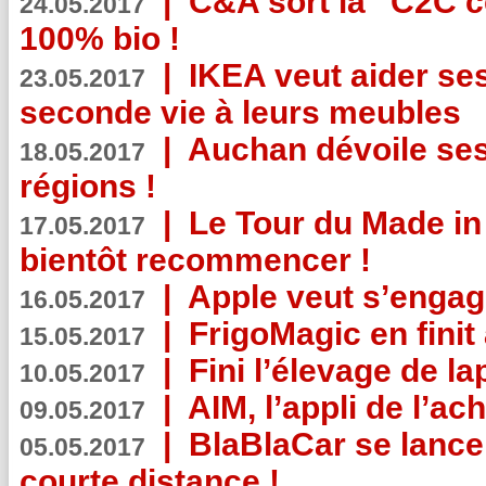
|
C&A sort la “C2C c
24.05.2017
100% bio !
|
IKEA veut aider se
23.05.2017
seconde vie à leurs meubles
|
Auchan dévoile se
18.05.2017
régions !
|
Le Tour du Made in
17.05.2017
bientôt recommencer !
|
Apple veut s’engage
16.05.2017
|
FrigoMagic en finit 
15.05.2017
|
Fini l’élevage de la
10.05.2017
|
AIM, l’appli de l’ac
09.05.2017
|
BlaBlaCar se lance
05.05.2017
courte distance !