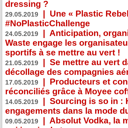
dressing ?
|
Une « Plastic Rebe
29.05.2019
#NoPlasticChallenge
|
Anticipation, organi
24.05.2019
Waste engage les organisate
sportifs à se mettre au vert !
|
Se mettre au vert da
21.05.2019
décollage des compagnies aé
|
Producteurs et co
17.05.2019
réconciliés grâce à Moyee cof
|
Sourcing is so in 
14.05.2019
engagements dans la mode du
|
Absolut Vodka, la 
09.05.2019