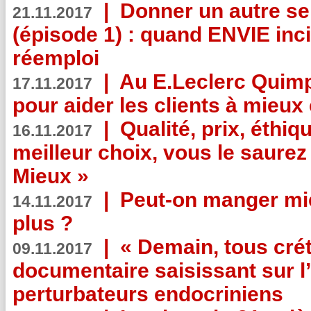
|
Donner un autre se
21.11.2017
(épisode 1) : quand ENVIE inci
réemploi
|
Au E.Leclerc Quimp
17.11.2017
pour aider les clients à mie
|
Qualité, prix, éthiqu
16.11.2017
meilleur choix, vous le saure
Mieux »
|
Peut-on manger mi
14.11.2017
plus ?
|
« Demain, tous crét
09.11.2017
documentaire saisissant sur l
perturbateurs endocriniens