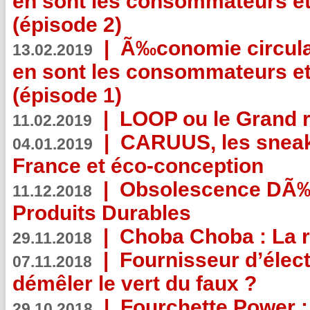
en sont les consommateurs et
(épisode 2)
|
Ã‰conomie circulair
13.02.2019
en sont les consommateurs et
(épisode 1)
|
LOOP ou le Grand r
11.02.2019
|
CARUUS, les sneake
04.01.2019
France et éco-conception
|
Obsolescence DÃ
11.12.2018
Produits Durables
|
Choba Choba : La r
29.11.2018
|
Fournisseur d’élec
07.11.2018
démêler le vert du faux ?
|
Fourchette Power 
29.10.2018