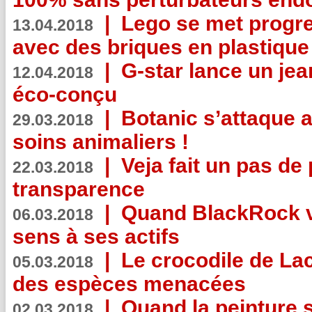
|
Lego se met progr
13.04.2018
avec des briques en plastique
|
G-star lance un jea
12.04.2018
éco-conçu
|
Botanic s’attaque 
29.03.2018
soins animaliers !
|
Veja fait un pas de 
22.03.2018
transparence
|
Quand BlackRock v
06.03.2018
sens à ses actifs
|
Le crocodile de La
05.03.2018
des espèces menacées
|
Quand la peinture s
02.03.2018