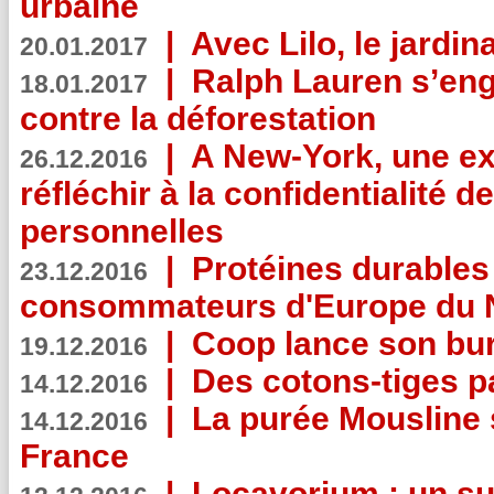
urbaine
|
Avec Lilo, le jardin
20.01.2017
|
Ralph Lauren s’eng
18.01.2017
contre la déforestation
|
A New-York, une exp
26.12.2016
réfléchir à la confidentialité 
personnelles
|
Protéines durables 
23.12.2016
consommateurs d'Europe du 
|
Coop lance son bur
19.12.2016
|
Des cotons-tiges pa
14.12.2016
|
La purée Mousline 
14.12.2016
France
|
Locavorium : un s