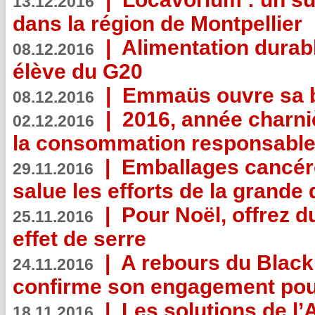
13.12.2016
dans la région de Montpellier
|
Alimentation durab
08.12.2016
élève du G20
|
Emmaüs ouvre sa bo
08.12.2016
|
2016, année charni
02.12.2016
la consommation responsable
|
Emballages cancér
29.11.2016
salue les efforts de la grande 
|
Pour Noël, offrez d
25.11.2016
effet de serre
|
A rebours du Black
24.11.2016
confirme son engagement pour
|
Les solutions de l
18.11.2016