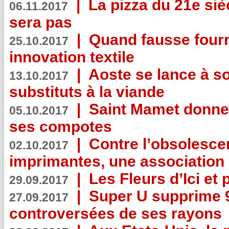
|
La pizza du 21e siè
06.11.2017
sera pas
|
Quand fausse fourr
25.10.2017
innovation textile
|
Aoste se lance à so
13.10.2017
substituts à la viande
|
Saint Mamet donne 
05.10.2017
ses compotes
|
Contre l’obsolesc
02.10.2017
imprimantes, une association 
|
Les Fleurs d’Ici et p
29.09.2017
|
Super U supprime 
27.09.2017
controversées de ses rayons