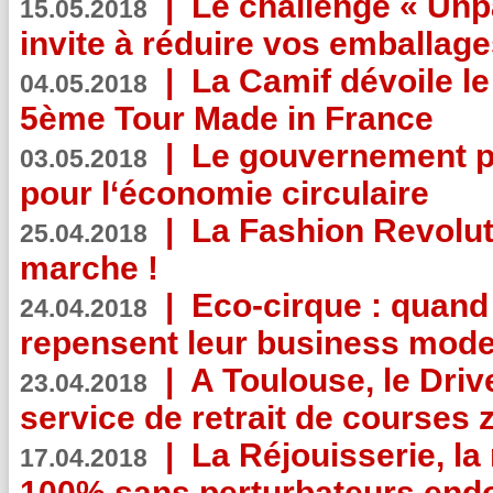
|
Le challenge « Unp
15.05.2018
invite à réduire vos emballage
|
La Camif dévoile 
04.05.2018
5ème Tour Made in France
|
Le gouvernement p
03.05.2018
pour l‘économie circulaire
|
La Fashion Revolut
25.04.2018
marche !
|
Eco-cirque : quand
24.04.2018
repensent leur business mode
|
A Toulouse, le Driv
23.04.2018
service de retrait de courses 
|
La Réjouisserie, la
17.04.2018
100% sans perturbateurs end