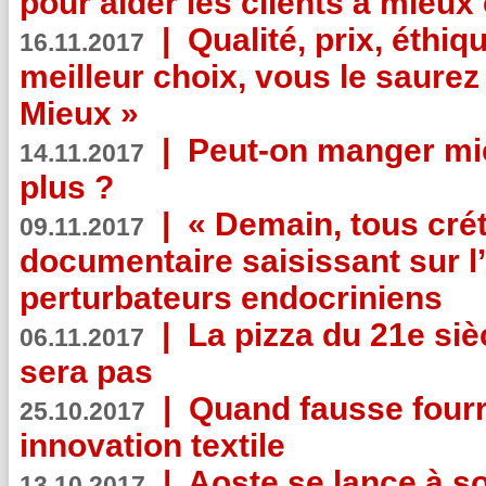
pour aider les clients à mie
|
Qualité, prix, éthiqu
16.11.2017
meilleur choix, vous le saure
Mieux »
|
Peut-on manger mi
14.11.2017
plus ?
|
« Demain, tous crét
09.11.2017
documentaire saisissant sur l
perturbateurs endocriniens
|
La pizza du 21e siè
06.11.2017
sera pas
|
Quand fausse fourr
25.10.2017
innovation textile
|
Aoste se lance à so
13.10.2017