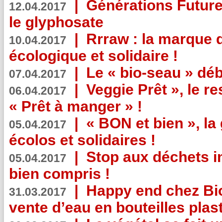
|
Générations Future
12.04.2017
le glyphosate
|
Rrraw : la marque 
10.04.2017
écologique et solidaire !
|
Le « bio-seau » déb
07.04.2017
|
Veggie Prêt », le r
06.04.2017
« Prêt à manger » !
|
« BON et bien », l
05.04.2017
écolos et solidaires !
|
Stop aux déchets i
05.04.2017
bien compris !
|
Happy end chez Bio
31.03.2017
vente d’eau en bouteilles plas