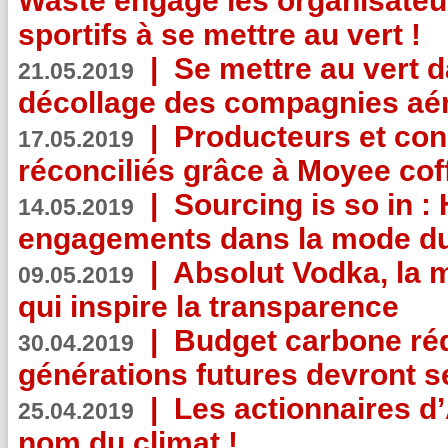
Waste engage les organisate
sportifs à se mettre au vert !
|
Se mettre au vert da
21.05.2019
décollage des compagnies aé
|
Producteurs et co
17.05.2019
réconciliés grâce à Moyee cof
|
Sourcing is so in 
14.05.2019
engagements dans la mode du
|
Absolut Vodka, la 
09.05.2019
qui inspire la transparence
|
Budget carbone rédu
30.04.2019
générations futures devront se
|
Les actionnaires 
25.04.2019
nom du climat !