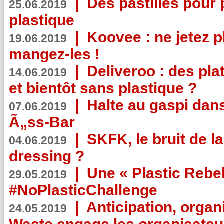
|
Des pastilles pour 
25.06.2019
plastique
|
Koovee : ne jetez p
19.06.2019
mangez-les !
|
Deliveroo : des pla
14.06.2019
et bientôt sans plastique ?
|
Halte au gaspi dan
07.06.2019
Ã„ss-Bar
|
SKFK, le bruit de l
04.06.2019
dressing ?
|
Une « Plastic Rebe
29.05.2019
#NoPlasticChallenge
|
Anticipation, organi
24.05.2019