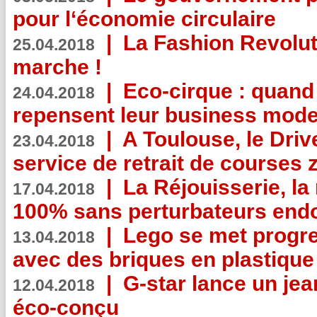
pour l‘économie circulaire
|
La Fashion Revolut
25.04.2018
marche !
|
Eco-cirque : quand
24.04.2018
repensent leur business mode
|
A Toulouse, le Driv
23.04.2018
service de retrait de courses 
|
La Réjouisserie, la
17.04.2018
100% sans perturbateurs end
|
Lego se met progr
13.04.2018
avec des briques en plastique
|
G-star lance un jea
12.04.2018
éco-conçu