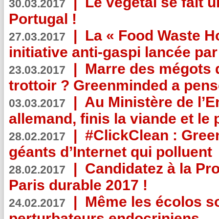
|
Le végétal se fait 
30.03.2017
Portugal !
|
La « Food Waste Hot
27.03.2017
initiative anti-gaspi lancée pa
|
Marre des mégots q
23.03.2017
trottoir ? Greenminded a pens
|
Au Ministère de l’
03.03.2017
allemand, finis la viande et le
|
#ClickClean : Gree
28.02.2017
géants d’Internet qui polluent
|
Candidatez à la Pr
28.02.2017
Paris durable 2017 !
|
Même les écolos s
24.02.2017
perturbateurs endocriniens