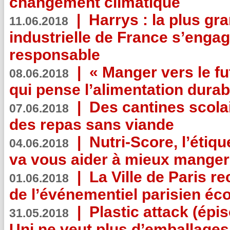
changement climatique
|
Harrys : la plus gr
11.06.2018
industrielle de France s’engag
responsable
|
« Manger vers le fu
08.06.2018
qui pense l’alimentation dura
|
Des cantines scola
07.06.2018
des repas sans viande
|
Nutri-Score, l’étiqu
04.06.2018
va vous aider à mieux manger
|
La Ville de Paris r
01.06.2018
de l’événementiel parisien éc
|
Plastic attack (épi
31.05.2018
Uni ne veut plus d’emballages