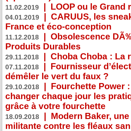
|
LOOP ou le Grand r
11.02.2019
|
CARUUS, les sneake
04.01.2019
France et éco-conception
|
Obsolescence DÃ
11.12.2018
Produits Durables
|
Choba Choba : La r
29.11.2018
|
Fournisseur d’élec
07.11.2018
démêler le vert du faux ?
|
Fourchette Power 
29.10.2018
changer chaque jour les prati
grâce à votre fourchette
|
Modern Baker, une 
18.09.2018
militante contre les fléaux san