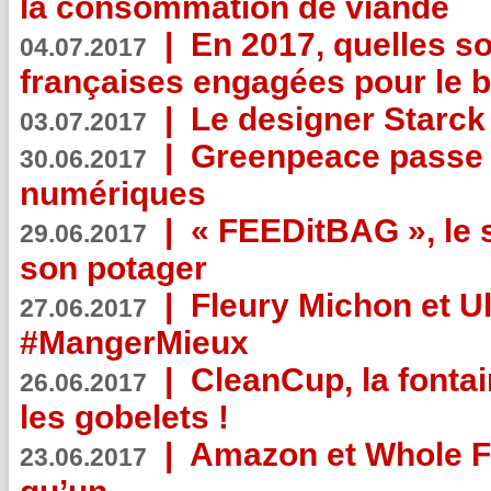
la consommation de viande
|
En 2017, quelles so
04.07.2017
françaises engagées pour le b
|
Le designer Starck 
03.07.2017
|
Greenpeace passe a
30.06.2017
numériques
|
« FEEDitBAG », le s
29.06.2017
son potager
|
Fleury Michon et Ul
27.06.2017
#MangerMieux
|
CleanCup, la fontai
26.06.2017
les gobelets !
|
Amazon et Whole F
23.06.2017