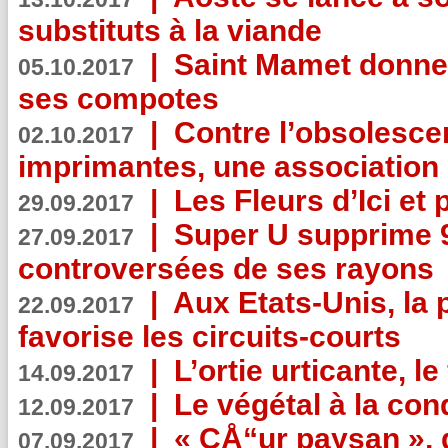
substituts à la viande
|
Saint Mamet donne 
05.10.2017
ses compotes
|
Contre l’obsolesc
02.10.2017
imprimantes, une association 
|
Les Fleurs d’Ici et p
29.09.2017
|
Super U supprime 
27.09.2017
controversées de ses rayons
|
Aux Etats-Unis, la
22.09.2017
favorise les circuits-courts
|
L’ortie urticante, le
14.09.2017
|
Le végétal à la con
12.09.2017
|
« CÅ“ur paysan », 
07.09.2017