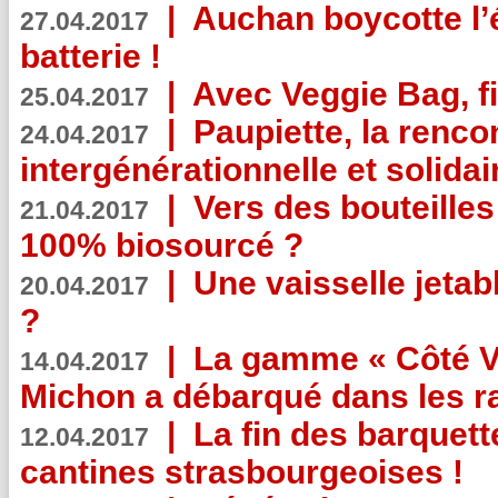
|
Auchan boycotte l’
27.04.2017
batterie !
|
Avec Veggie Bag, fi
25.04.2017
|
Paupiette, la renco
24.04.2017
intergénérationnelle et solidair
|
Vers des bouteilles
21.04.2017
100% biosourcé ?
|
Une vaisselle jeta
20.04.2017
?
|
La gamme « Côté Vé
14.04.2017
Michon a débarqué dans les r
|
La fin des barquett
12.04.2017
cantines strasbourgeoises !