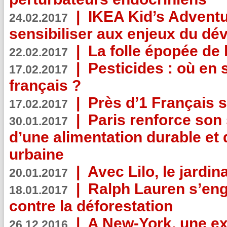
|
IKEA Kid’s Adventu
24.02.2017
sensibiliser aux enjeux du d
|
La folle épopée de 
22.02.2017
|
Pesticides : où en 
17.02.2017
français ?
|
Près d’1 Français su
17.02.2017
|
Paris renforce son
30.01.2017
d’une alimentation durable et 
urbaine
|
Avec Lilo, le jardin
20.01.2017
|
Ralph Lauren s’eng
18.01.2017
contre la déforestation
|
A New-York, une exp
26.12.2016