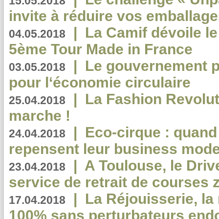
15.05.2018
invite à réduire vos emballage
|
La Camif dévoile 
04.05.2018
5ème Tour Made in France
|
Le gouvernement p
03.05.2018
pour l‘économie circulaire
|
La Fashion Revolut
25.04.2018
marche !
|
Eco-cirque : quand
24.04.2018
repensent leur business mode
|
A Toulouse, le Driv
23.04.2018
service de retrait de courses 
|
La Réjouisserie, la
17.04.2018
100% sans perturbateurs end