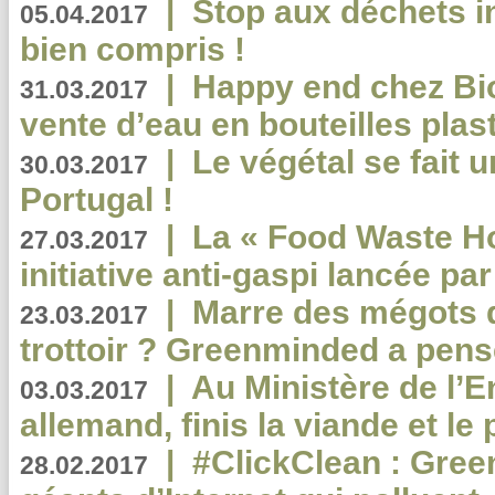
|
Stop aux déchets i
05.04.2017
bien compris !
|
Happy end chez Bio
31.03.2017
vente d’eau en bouteilles plas
|
Le végétal se fait 
30.03.2017
Portugal !
|
La « Food Waste Hot
27.03.2017
initiative anti-gaspi lancée pa
|
Marre des mégots q
23.03.2017
trottoir ? Greenminded a pens
|
Au Ministère de l’
03.03.2017
allemand, finis la viande et le
|
#ClickClean : Gree
28.02.2017