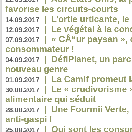
favorise les circuits-courts
|
L’ortie urticante, le
14.09.2017
|
Le végétal à la con
12.09.2017
|
« CÅ“ur paysan », 
07.09.2017
consommateur !
|
DéfiPlanet, un parc
04.09.2017
nouveau genre
|
La Camif promeut l
01.09.2017
|
Le « crudivorisme 
30.08.2017
alimentaire qui séduit
|
Une Fourmii Verte, 
28.08.2017
anti-gaspi !
|
Qui sont les cons
25.08.2017