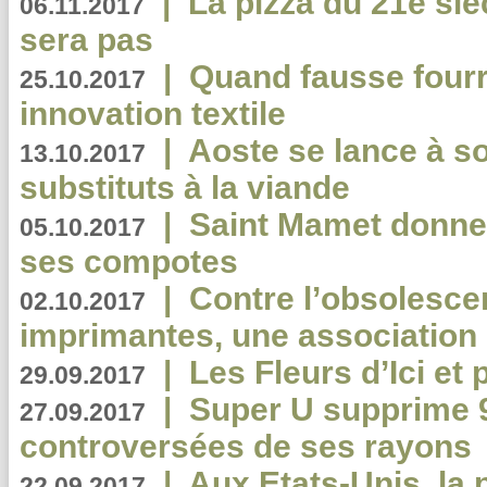
|
La pizza du 21e siè
06.11.2017
sera pas
|
Quand fausse fourr
25.10.2017
innovation textile
|
Aoste se lance à so
13.10.2017
substituts à la viande
|
Saint Mamet donne 
05.10.2017
ses compotes
|
Contre l’obsolesc
02.10.2017
imprimantes, une association 
|
Les Fleurs d’Ici et p
29.09.2017
|
Super U supprime 
27.09.2017
controversées de ses rayons
|
Aux Etats-Unis, la
22.09.2017