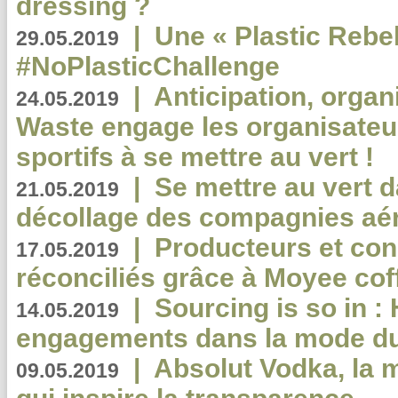
dressing ?
|
Une « Plastic Rebe
29.05.2019
#NoPlasticChallenge
|
Anticipation, organi
24.05.2019
Waste engage les organisate
sportifs à se mettre au vert !
|
Se mettre au vert da
21.05.2019
décollage des compagnies aé
|
Producteurs et co
17.05.2019
réconciliés grâce à Moyee cof
|
Sourcing is so in 
14.05.2019
engagements dans la mode du
|
Absolut Vodka, la 
09.05.2019