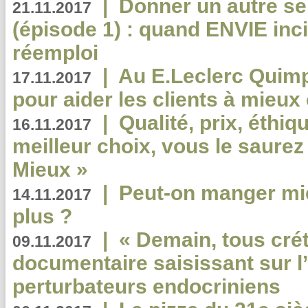
|
Donner un autre se
21.11.2017
(épisode 1) : quand ENVIE inci
réemploi
|
Au E.Leclerc Quimp
17.11.2017
pour aider les clients à mie
|
Qualité, prix, éthiqu
16.11.2017
meilleur choix, vous le saure
Mieux »
|
Peut-on manger mi
14.11.2017
plus ?
|
« Demain, tous crét
09.11.2017
documentaire saisissant sur l
perturbateurs endocriniens