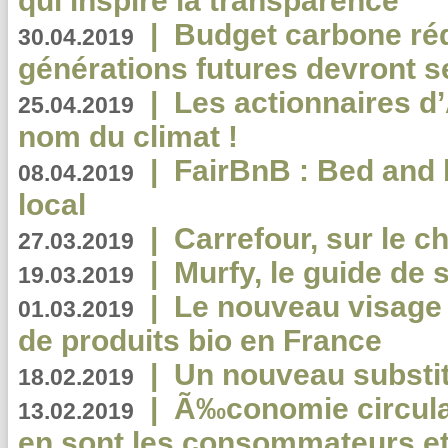
qui inspire la transparence
|
Budget carbone rédu
30.04.2019
générations futures devront se
|
Les actionnaires 
25.04.2019
nom du climat !
|
FairBnB : Bed and 
08.04.2019
local
|
Carrefour, sur le c
27.03.2019
|
Murfy, le guide de 
19.03.2019
|
Le nouveau visag
01.03.2019
de produits bio en France
|
Un nouveau substit
18.02.2019
|
Ã‰conomie circulair
13.02.2019
en sont les consommateurs et