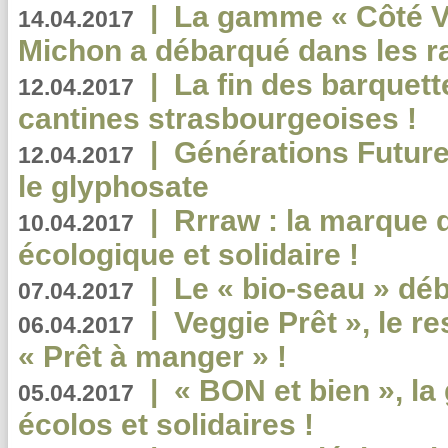
|
La gamme « Côté Vé
14.04.2017
Michon a débarqué dans les r
|
La fin des barquett
12.04.2017
cantines strasbourgeoises !
|
Générations Future
12.04.2017
le glyphosate
|
Rrraw : la marque 
10.04.2017
écologique et solidaire !
|
Le « bio-seau » déb
07.04.2017
|
Veggie Prêt », le r
06.04.2017
« Prêt à manger » !
|
« BON et bien », l
05.04.2017
écolos et solidaires !