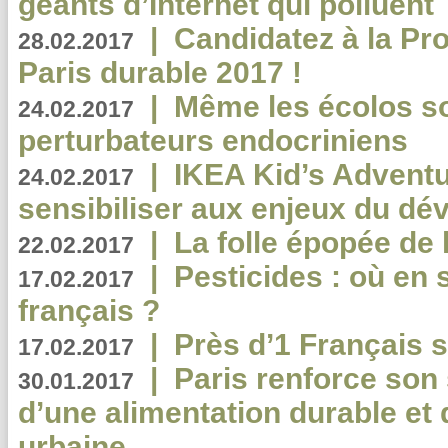
géants d’Internet qui polluent
|
Candidatez à la Pr
28.02.2017
Paris durable 2017 !
|
Même les écolos s
24.02.2017
perturbateurs endocriniens
|
IKEA Kid’s Adventu
24.02.2017
sensibiliser aux enjeux du d
|
La folle épopée de 
22.02.2017
|
Pesticides : où en 
17.02.2017
français ?
|
Près d’1 Français su
17.02.2017
|
Paris renforce son
30.01.2017
d’une alimentation durable et 
urbaine