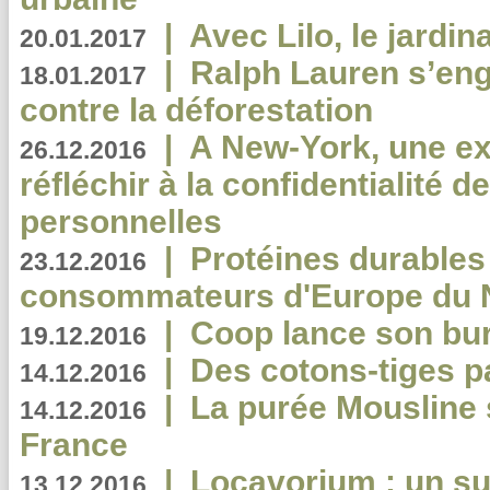
|
Avec Lilo, le jardin
20.01.2017
|
Ralph Lauren s’eng
18.01.2017
contre la déforestation
|
A New-York, une exp
26.12.2016
réfléchir à la confidentialité 
personnelles
|
Protéines durables 
23.12.2016
consommateurs d'Europe du 
|
Coop lance son bur
19.12.2016
|
Des cotons-tiges pa
14.12.2016
|
La purée Mousline 
14.12.2016
France
|
Locavorium : un s
13.12.2016