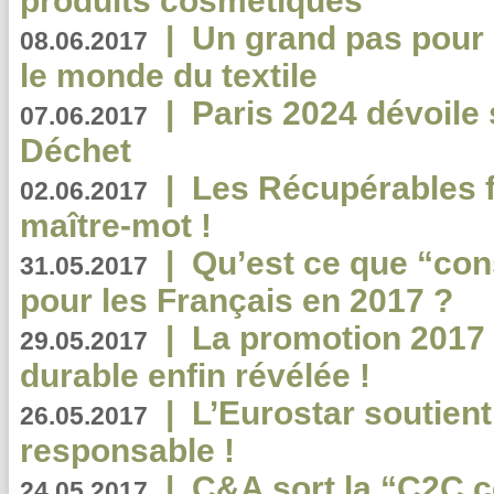
produits cosmétiques
|
Un grand pas pour 
08.06.2017
le monde du textile
|
Paris 2024 dévoile 
07.06.2017
Déchet
|
Les Récupérables f
02.06.2017
maître-mot !
|
Qu’est ce que “co
31.05.2017
pour les Français en 2017 ?
|
La promotion 2017 
29.05.2017
durable enfin révélée !
|
L’Eurostar soutient
26.05.2017
responsable !
|
C&A sort la “C2C c
24.05.2017