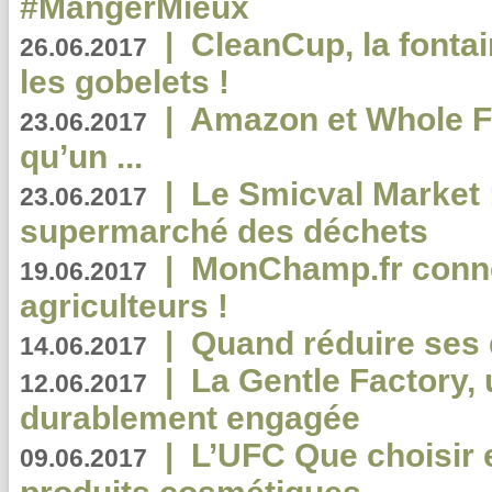
#MangerMieux
|
CleanCup, la fontai
26.06.2017
les gobelets !
|
Amazon et Whole F
23.06.2017
qu’un ...
|
Le Smicval Market :
23.06.2017
supermarché des déchets
|
MonChamp.fr conne
19.06.2017
agriculteurs !
|
Quand réduire ses 
14.06.2017
|
La Gentle Factory, 
12.06.2017
durablement engagée
|
L’UFC Que choisir e
09.06.2017