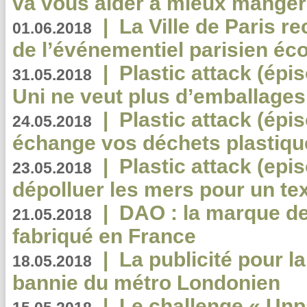
va vous aider à mieux manger
|
La Ville de Paris r
01.06.2018
de l’événementiel parisien éc
|
Plastic attack (épi
31.05.2018
Uni ne veut plus d’emballages
|
Plastic attack (épi
24.05.2018
échange vos déchets plastiqu
|
Plastic attack (epis
23.05.2018
dépolluer les mers pour un text
|
DAO : la marque de 
21.05.2018
fabriqué en France
|
La publicité pour la
18.05.2018
bannie du métro Londonien
|
Le challenge « Unp