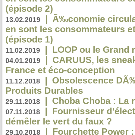
(épisode 2)
|
Ã‰conomie circulair
13.02.2019
en sont les consommateurs et
(épisode 1)
|
LOOP ou le Grand r
11.02.2019
|
CARUUS, les sneake
04.01.2019
France et éco-conception
|
Obsolescence DÃ
11.12.2018
Produits Durables
|
Choba Choba : La r
29.11.2018
|
Fournisseur d’élec
07.11.2018
démêler le vert du faux ?
|
Fourchette Power 
29.10.2018