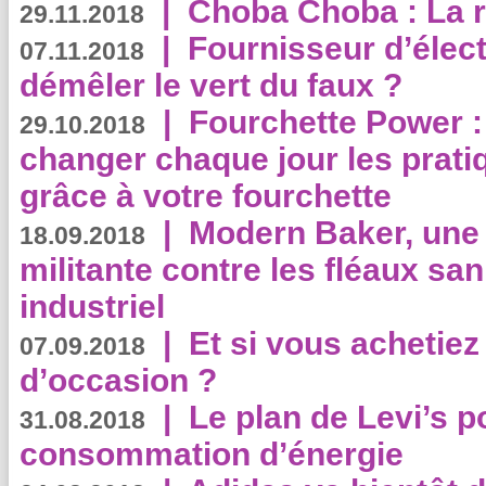
|
Choba Choba : La r
29.11.2018
|
Fournisseur d’élec
07.11.2018
démêler le vert du faux ?
|
Fourchette Power 
29.10.2018
changer chaque jour les prati
grâce à votre fourchette
|
Modern Baker, une 
18.09.2018
militante contre les fléaux san
industriel
|
Et si vous achetie
07.09.2018
d’occasion ?
|
Le plan de Levi’s p
31.08.2018
consommation d’énergie