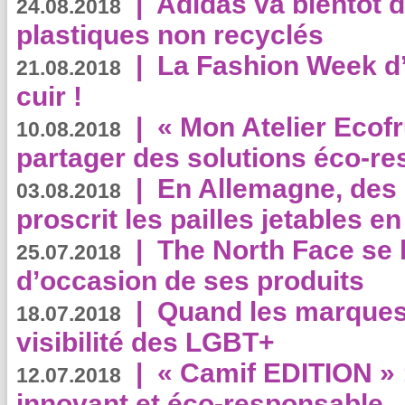
|
Adidas va bientôt d
24.08.2018
plastiques non recyclés
|
La Fashion Week d’
21.08.2018
cuir !
|
« Mon Atelier Ecofr
10.08.2018
partager des solutions éco-r
|
En Allemagne, des
03.08.2018
proscrit les pailles jetables e
|
The North Face se 
25.07.2018
d’occasion de ses produits
|
Quand les marques
18.07.2018
visibilité des LGBT+
|
« Camif EDITION » :
12.07.2018
innovant et éco-responsable