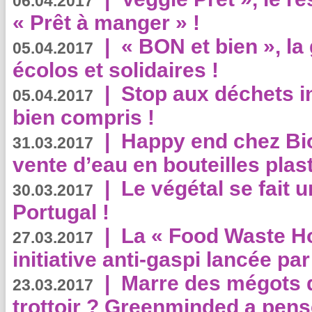
06.04.2017
« Prêt à manger » !
|
« BON et bien », l
05.04.2017
écolos et solidaires !
|
Stop aux déchets i
05.04.2017
bien compris !
|
Happy end chez Bio
31.03.2017
vente d’eau en bouteilles plas
|
Le végétal se fait 
30.03.2017
Portugal !
|
La « Food Waste Hot
27.03.2017
initiative anti-gaspi lancée pa
|
Marre des mégots q
23.03.2017
trottoir ? Greenminded a pens