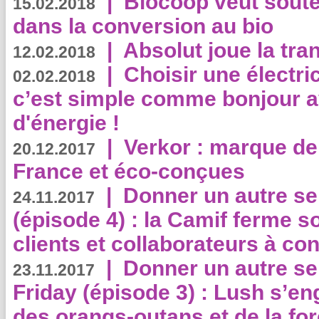
|
Biocoop veut souten
15.02.2018
dans la conversion au bio
|
Absolut joue la tr
12.02.2018
|
Choisir une électri
02.02.2018
c’est simple comme bonjour 
d'énergie !
|
Verkor : marque de
20.12.2017
France et éco-conçues
|
Donner un autre se
24.11.2017
(épisode 4) : la Camif ferme so
clients et collaborateurs à 
|
Donner un autre se
23.11.2017
Friday (épisode 3) : Lush s’en
des orangs-outans et de la for