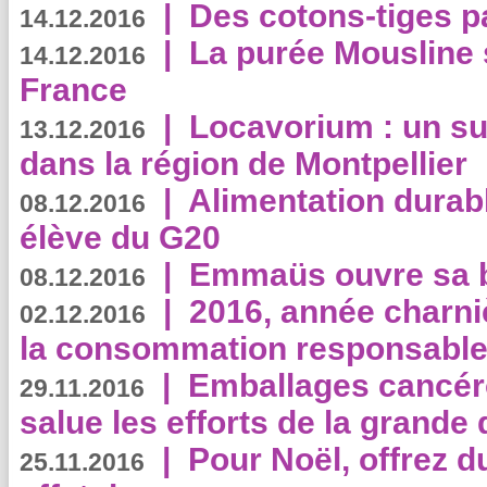
|
Des cotons-tiges pa
14.12.2016
|
La purée Mousline 
14.12.2016
France
|
Locavorium : un s
13.12.2016
dans la région de Montpellier
|
Alimentation durab
08.12.2016
élève du G20
|
Emmaüs ouvre sa bo
08.12.2016
|
2016, année charni
02.12.2016
la consommation responsable
|
Emballages cancér
29.11.2016
salue les efforts de la grande 
|
Pour Noël, offrez d
25.11.2016