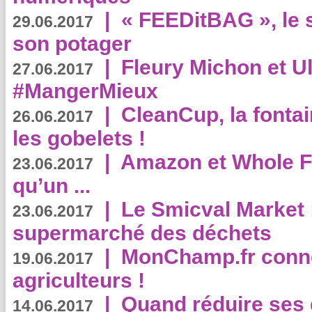
|
« FEEDitBAG », le s
29.06.2017
son potager
|
Fleury Michon et Ul
27.06.2017
#MangerMieux
|
CleanCup, la fontai
26.06.2017
les gobelets !
|
Amazon et Whole F
23.06.2017
qu’un ...
|
Le Smicval Market :
23.06.2017
supermarché des déchets
|
MonChamp.fr conne
19.06.2017
agriculteurs !
|
Quand réduire ses 
14.06.2017