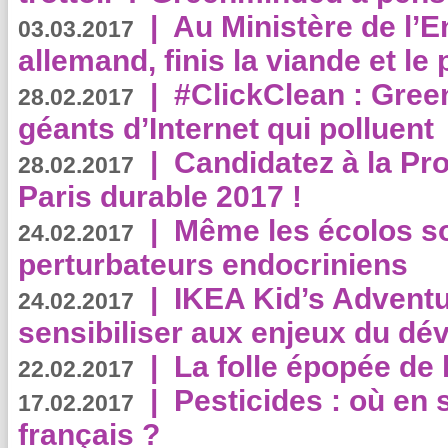
|
Au Ministère de l’
03.03.2017
allemand, finis la viande et le
|
#ClickClean : Gree
28.02.2017
géants d’Internet qui polluent
|
Candidatez à la Pr
28.02.2017
Paris durable 2017 !
|
Même les écolos s
24.02.2017
perturbateurs endocriniens
|
IKEA Kid’s Adventu
24.02.2017
sensibiliser aux enjeux du d
|
La folle épopée de 
22.02.2017
|
Pesticides : où en 
17.02.2017
français ?