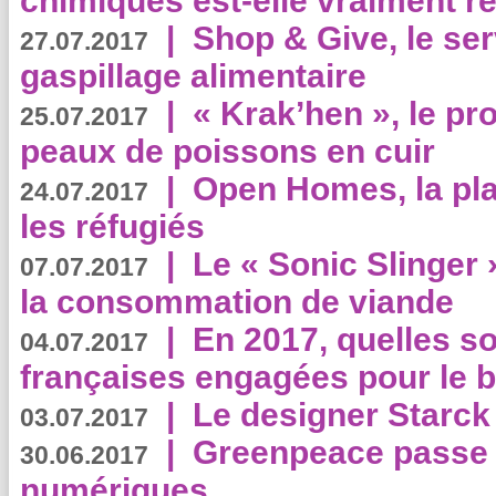
chimiques est-elle vraiment r
|
Shop & Give, le serv
27.07.2017
gaspillage alimentaire
|
« Krak’hen », le pr
25.07.2017
peaux de poissons en cuir
|
Open Homes, la pla
24.07.2017
les réfugiés
|
Le « Sonic Slinger »
07.07.2017
la consommation de viande
|
En 2017, quelles so
04.07.2017
françaises engagées pour le b
|
Le designer Starck 
03.07.2017
|
Greenpeace passe a
30.06.2017
numériques