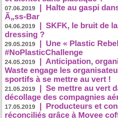
|
Halte au gaspi dan
07.06.2019
Ã„ss-Bar
|
SKFK, le bruit de l
04.06.2019
dressing ?
|
Une « Plastic Rebe
29.05.2019
#NoPlasticChallenge
|
Anticipation, organi
24.05.2019
Waste engage les organisate
sportifs à se mettre au vert !
|
Se mettre au vert da
21.05.2019
décollage des compagnies aé
|
Producteurs et co
17.05.2019
réconciliés grâce à Moyee cof