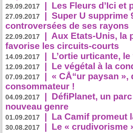
|
Les Fleurs d’Ici et p
29.09.2017
|
Super U supprime 
27.09.2017
controversées de ses rayons
|
Aux Etats-Unis, la
22.09.2017
favorise les circuits-courts
|
L’ortie urticante, le
14.09.2017
|
Le végétal à la con
12.09.2017
|
« CÅ“ur paysan », 
07.09.2017
consommateur !
|
DéfiPlanet, un parc
04.09.2017
nouveau genre
|
La Camif promeut l
01.09.2017
|
Le « crudivorisme 
30.08.2017