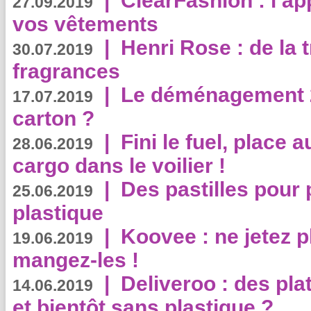
|
ClearFashion : l’ap
27.09.2019
vos vêtements
|
Henri Rose : de la
30.07.2019
fragrances
|
Le déménagement 2.
17.07.2019
carton ?
|
Fini le fuel, place a
28.06.2019
cargo dans le voilier !
|
Des pastilles pour 
25.06.2019
plastique
|
Koovee : ne jetez p
19.06.2019
mangez-les !
|
Deliveroo : des pla
14.06.2019
et bientôt sans plastique ?