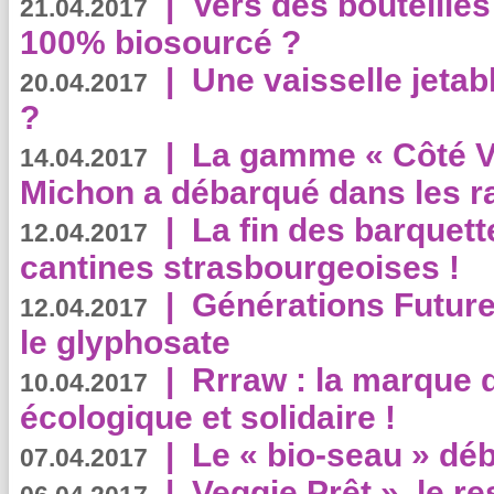
|
Vers des bouteilles
21.04.2017
100% biosourcé ?
|
Une vaisselle jeta
20.04.2017
?
|
La gamme « Côté Vé
14.04.2017
Michon a débarqué dans les r
|
La fin des barquett
12.04.2017
cantines strasbourgeoises !
|
Générations Future
12.04.2017
le glyphosate
|
Rrraw : la marque 
10.04.2017
écologique et solidaire !
|
Le « bio-seau » déb
07.04.2017
|
Veggie Prêt », le r