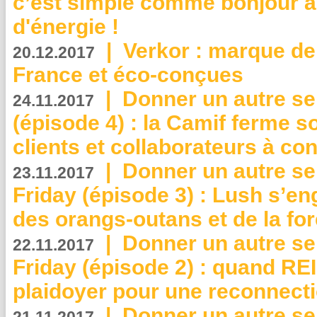
c’est simple comme bonjour 
d'énergie !
|
Verkor : marque de
20.12.2017
France et éco-conçues
|
Donner un autre se
24.11.2017
(épisode 4) : la Camif ferme so
clients et collaborateurs à 
|
Donner un autre se
23.11.2017
Friday (épisode 3) : Lush s’en
des orangs-outans et de la for
|
Donner un autre se
22.11.2017
Friday (épisode 2) : quand RE
plaidoyer pour une reconnecti
|
Donner un autre se