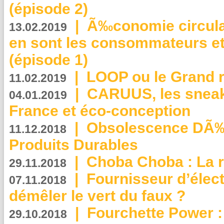
(épisode 2)
|
Ã‰conomie circulair
13.02.2019
en sont les consommateurs et
(épisode 1)
|
LOOP ou le Grand r
11.02.2019
|
CARUUS, les sneake
04.01.2019
France et éco-conception
|
Obsolescence DÃ
11.12.2018
Produits Durables
|
Choba Choba : La r
29.11.2018
|
Fournisseur d’élec
07.11.2018
démêler le vert du faux ?
|
Fourchette Power 
29.10.2018