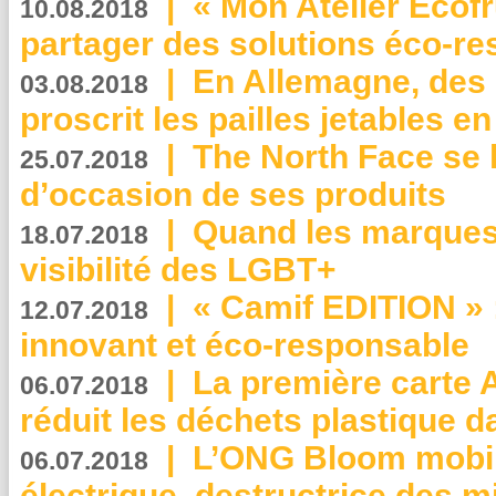
|
« Mon Atelier Ecofr
10.08.2018
partager des solutions éco-r
|
En Allemagne, des
03.08.2018
proscrit les pailles jetables e
|
The North Face se 
25.07.2018
d’occasion de ses produits
|
Quand les marques
18.07.2018
visibilité des LGBT+
|
« Camif EDITION » :
12.07.2018
innovant et éco-responsable
|
La première carte 
06.07.2018
réduit les déchets plastique 
|
L’ONG Bloom mobil
06.07.2018
électrique, destructrice des m