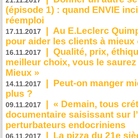
21.11.2017
(épisode 1) : quand ENVIE inci
réemploi
|
Au E.Leclerc Quimp
17.11.2017
pour aider les clients à mie
|
Qualité, prix, éthiqu
16.11.2017
meilleur choix, vous le saure
Mieux »
|
Peut-on manger mi
14.11.2017
plus ?
|
« Demain, tous crét
09.11.2017
documentaire saisissant sur l
perturbateurs endocriniens
|
La pizza du 21e siè
06.11.2017