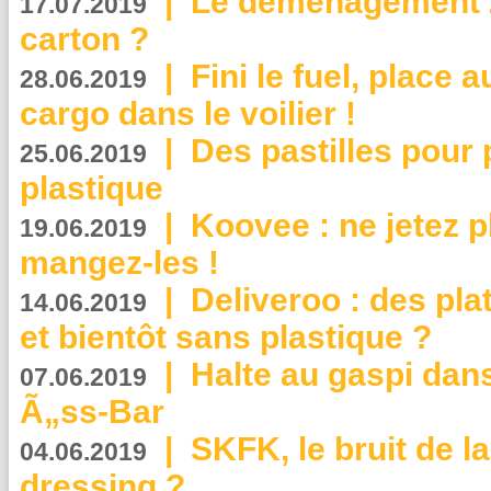
|
Le déménagement 2.
17.07.2019
carton ?
|
Fini le fuel, place a
28.06.2019
cargo dans le voilier !
|
Des pastilles pour 
25.06.2019
plastique
|
Koovee : ne jetez p
19.06.2019
mangez-les !
|
Deliveroo : des pla
14.06.2019
et bientôt sans plastique ?
|
Halte au gaspi dan
07.06.2019
Ã„ss-Bar
|
SKFK, le bruit de l
04.06.2019
dressing ?