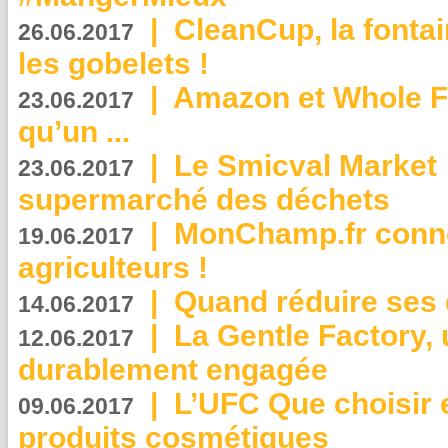
|
CleanCup, la fontai
26.06.2017
les gobelets !
|
Amazon et Whole F
23.06.2017
qu’un ...
|
Le Smicval Market :
23.06.2017
supermarché des déchets
|
MonChamp.fr conne
19.06.2017
agriculteurs !
|
Quand réduire ses 
14.06.2017
|
La Gentle Factory, 
12.06.2017
durablement engagée
|
L’UFC Que choisir e
09.06.2017
produits cosmétiques