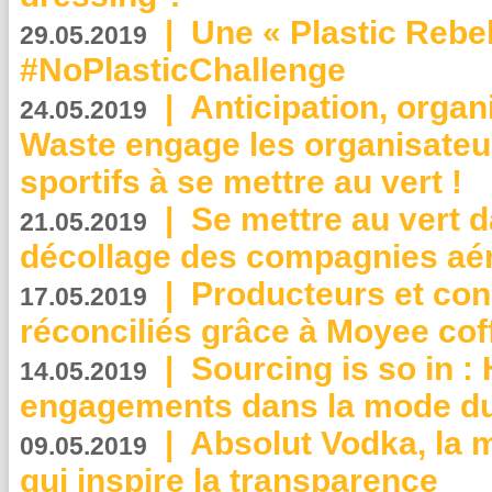
|
Une « Plastic Rebe
29.05.2019
#NoPlasticChallenge
|
Anticipation, organi
24.05.2019
Waste engage les organisate
sportifs à se mettre au vert !
|
Se mettre au vert da
21.05.2019
décollage des compagnies aé
|
Producteurs et co
17.05.2019
réconciliés grâce à Moyee cof
|
Sourcing is so in 
14.05.2019
engagements dans la mode du
|
Absolut Vodka, la 
09.05.2019
qui inspire la transparence