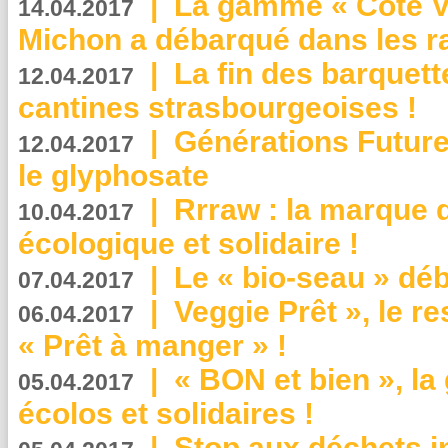
|
La gamme « Côté Vé
14.04.2017
Michon a débarqué dans les r
|
La fin des barquett
12.04.2017
cantines strasbourgeoises !
|
Générations Future
12.04.2017
le glyphosate
|
Rrraw : la marque 
10.04.2017
écologique et solidaire !
|
Le « bio-seau » déb
07.04.2017
|
Veggie Prêt », le r
06.04.2017
« Prêt à manger » !
|
« BON et bien », l
05.04.2017
écolos et solidaires !
|
Stop aux déchets i