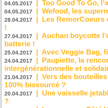
|
Too Good To Go, l’a
04.05.2017
|
Wefood, les superm
04.05.2017
|
Les RemorCoeurs on
28.04.2017
!
|
Auchan boycotte l’
27.04.2017
batterie !
|
Avec Veggie Bag, fi
25.04.2017
|
Paupiette, la renco
24.04.2017
intergénérationnelle et solidair
|
Vers des bouteilles
21.04.2017
100% biosourcé ?
|
Une vaisselle jeta
20.04.2017
?