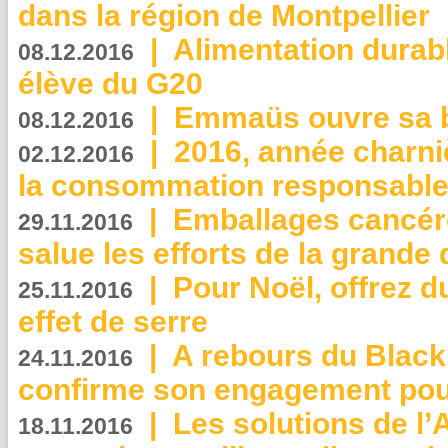
dans la région de Montpellier
|
Alimentation durab
08.12.2016
élève du G20
|
Emmaüs ouvre sa bo
08.12.2016
|
2016, année charni
02.12.2016
la consommation responsable
|
Emballages cancér
29.11.2016
salue les efforts de la grande 
|
Pour Noël, offrez d
25.11.2016
effet de serre
|
A rebours du Black
24.11.2016
confirme son engagement pour
|
Les solutions de l
18.11.2016