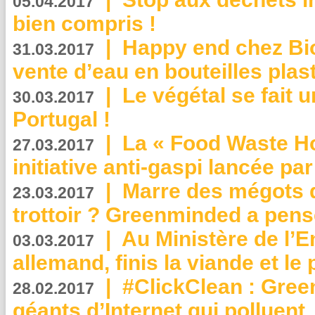
05.04.2017
bien compris !
|
Happy end chez Bio
31.03.2017
vente d’eau en bouteilles plas
|
Le végétal se fait 
30.03.2017
Portugal !
|
La « Food Waste Hot
27.03.2017
initiative anti-gaspi lancée pa
|
Marre des mégots q
23.03.2017
trottoir ? Greenminded a pens
|
Au Ministère de l’
03.03.2017
allemand, finis la viande et le
|
#ClickClean : Gree
28.02.2017
géants d’Internet qui polluent