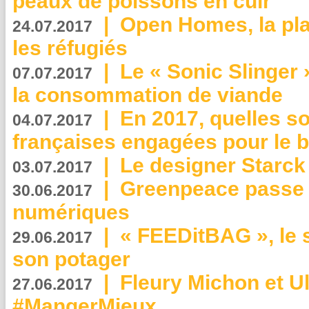
peaux de poissons en cuir
|
Open Homes, la pla
24.07.2017
les réfugiés
|
Le « Sonic Slinger »
07.07.2017
la consommation de viande
|
En 2017, quelles so
04.07.2017
françaises engagées pour le b
|
Le designer Starck 
03.07.2017
|
Greenpeace passe a
30.06.2017
numériques
|
« FEEDitBAG », le s
29.06.2017
son potager
|
Fleury Michon et Ul
27.06.2017
#MangerMieux