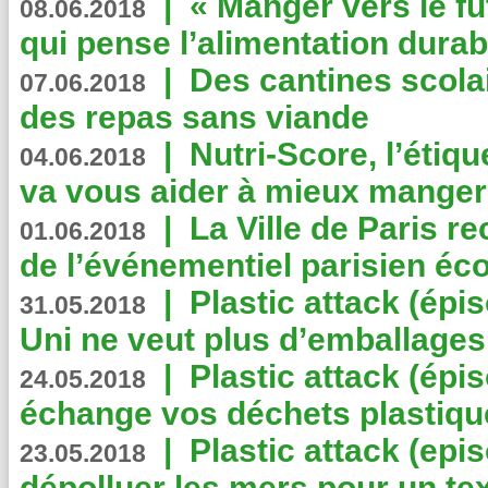
|
« Manger vers le fu
08.06.2018
qui pense l’alimentation dura
|
Des cantines scola
07.06.2018
des repas sans viande
|
Nutri-Score, l’étiqu
04.06.2018
va vous aider à mieux manger
|
La Ville de Paris r
01.06.2018
de l’événementiel parisien éc
|
Plastic attack (épi
31.05.2018
Uni ne veut plus d’emballages
|
Plastic attack (épi
24.05.2018
échange vos déchets plastiqu
|
Plastic attack (epis
23.05.2018
dépolluer les mers pour un text