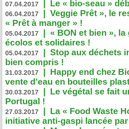
|
Le « bio-seau » déb
07.04.2017
|
Veggie Prêt », le r
06.04.2017
« Prêt à manger » !
|
« BON et bien », l
05.04.2017
écolos et solidaires !
|
Stop aux déchets i
05.04.2017
bien compris !
|
Happy end chez Bio
31.03.2017
vente d’eau en bouteilles plas
|
Le végétal se fait 
30.03.2017
Portugal !
|
La « Food Waste Hot
27.03.2017
initiative anti-gaspi lancée pa