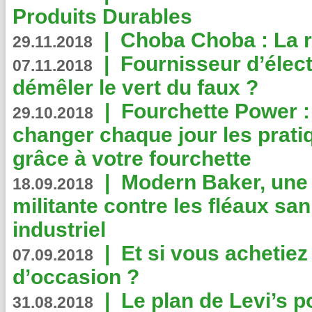
Produits Durables
|
Choba Choba : La r
29.11.2018
|
Fournisseur d’élec
07.11.2018
démêler le vert du faux ?
|
Fourchette Power 
29.10.2018
changer chaque jour les prati
grâce à votre fourchette
|
Modern Baker, une 
18.09.2018
militante contre les fléaux san
industriel
|
Et si vous achetie
07.09.2018
d’occasion ?
|
Le plan de Levi’s p
31.08.2018