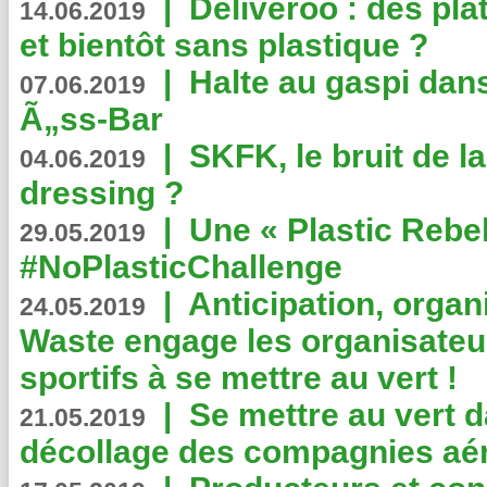
|
Deliveroo : des pla
14.06.2019
et bientôt sans plastique ?
|
Halte au gaspi dan
07.06.2019
Ã„ss-Bar
|
SKFK, le bruit de l
04.06.2019
dressing ?
|
Une « Plastic Rebe
29.05.2019
#NoPlasticChallenge
|
Anticipation, organi
24.05.2019
Waste engage les organisate
sportifs à se mettre au vert !
|
Se mettre au vert da
21.05.2019
décollage des compagnies aé