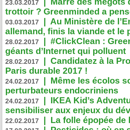
|
Marre des mégots q
23.03.2017
trottoir ? Greenminded a pens
|
Au Ministère de l’
03.03.2017
allemand, finis la viande et le
|
#ClickClean : Gree
28.02.2017
géants d’Internet qui polluent
|
Candidatez à la Pr
28.02.2017
Paris durable 2017 !
|
Même les écolos s
24.02.2017
perturbateurs endocriniens
|
IKEA Kid’s Adventu
24.02.2017
sensibiliser aux enjeux du d
|
La folle épopée de 
22.02.2017
|
Pesticides : où en 