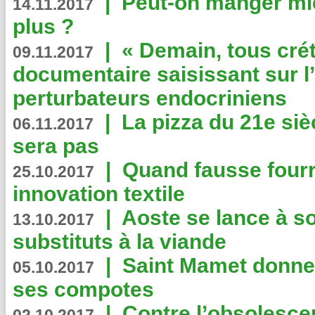
|
Peut-on manger mi
14.11.2017
plus ?
|
« Demain, tous crét
09.11.2017
documentaire saisissant sur l
perturbateurs endocriniens
|
La pizza du 21e siè
06.11.2017
sera pas
|
Quand fausse fourr
25.10.2017
innovation textile
|
Aoste se lance à so
13.10.2017
substituts à la viande
|
Saint Mamet donne 
05.10.2017
ses compotes
|
Contre l’obsolesc