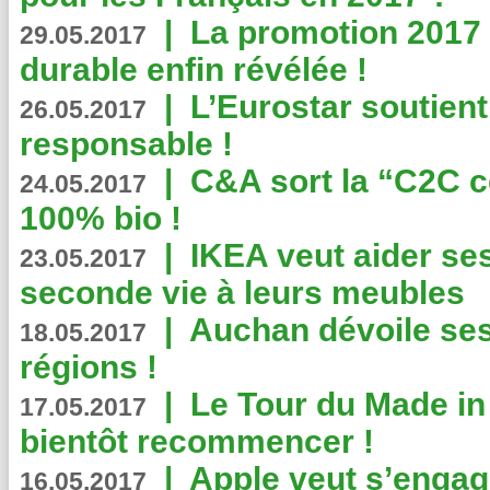
|
La promotion 2017 
29.05.2017
durable enfin révélée !
|
L’Eurostar soutient
26.05.2017
responsable !
|
C&A sort la “C2C c
24.05.2017
100% bio !
|
IKEA veut aider se
23.05.2017
seconde vie à leurs meubles
|
Auchan dévoile se
18.05.2017
régions !
|
Le Tour du Made in
17.05.2017
bientôt recommencer !
|
Apple veut s’engage
16.05.2017