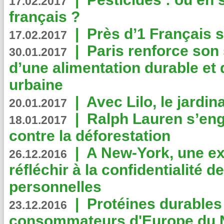
17.02.2017
français ?
|
Près d’1 Français su
17.02.2017
|
Paris renforce son
30.01.2017
d’une alimentation durable et 
urbaine
|
Avec Lilo, le jardin
20.01.2017
|
Ralph Lauren s’eng
18.01.2017
contre la déforestation
|
A New-York, une exp
26.12.2016
réfléchir à la confidentialité 
personnelles
|
Protéines durables 
23.12.2016
consommateurs d'Europe du 