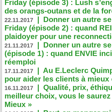
Friday (épisode 3) : Lush s’en
des orangs-outans et de la for
|
Donner un autre se
22.11.2017
Friday (épisode 2) : quand RE
plaidoyer pour une reconnecti
|
Donner un autre se
21.11.2017
(épisode 1) : quand ENVIE inci
réemploi
|
Au E.Leclerc Quimp
17.11.2017
pour aider les clients à mie
|
Qualité, prix, éthiqu
16.11.2017
meilleur choix, vous le saure
Mieux »