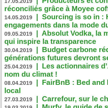
|
Producteurs et co
17.05.2019
réconciliés grâce à Moyee cof
|
Sourcing is so in 
14.05.2019
engagements dans la mode du
|
Absolut Vodka, la 
09.05.2019
qui inspire la transparence
|
Budget carbone rédu
30.04.2019
générations futures devront se
|
Les actionnaires 
25.04.2019
nom du climat !
|
FairBnB : Bed and 
08.04.2019
local
|
Carrefour, sur le c
27.03.2019
|
Murfy, le guide de 
19.03.2019