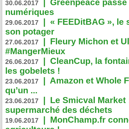
|
Greenpeace passe a
30.06.2017
numériques
|
« FEEDitBAG », le s
29.06.2017
son potager
|
Fleury Michon et Ul
27.06.2017
#MangerMieux
|
CleanCup, la fontai
26.06.2017
les gobelets !
|
Amazon et Whole F
23.06.2017
qu’un ...
|
Le Smicval Market :
23.06.2017
supermarché des déchets
|
MonChamp.fr conne
19.06.2017