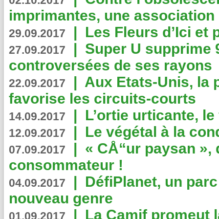
02.10.2017
imprimantes, une association 
|
Les Fleurs d’Ici et p
29.09.2017
|
Super U supprime 
27.09.2017
controversées de ses rayons
|
Aux Etats-Unis, la
22.09.2017
favorise les circuits-courts
|
L’ortie urticante, le
14.09.2017
|
Le végétal à la con
12.09.2017
|
« CÅ“ur paysan », 
07.09.2017
consommateur !
|
DéfiPlanet, un parc
04.09.2017
nouveau genre
|
La Camif promeut l
01.09.2017