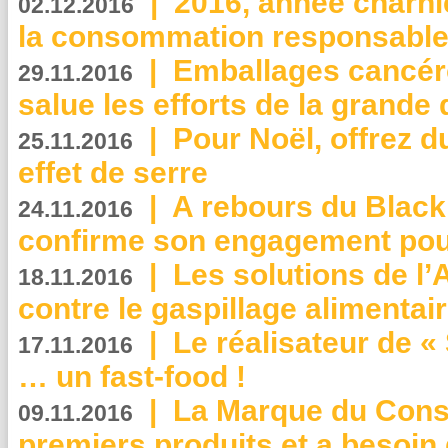
|
2016, année charni
02.12.2016
la consommation responsable
|
Emballages cancér
29.11.2016
salue les efforts de la grande 
|
Pour Noël, offrez d
25.11.2016
effet de serre
|
A rebours du Black
24.11.2016
confirme son engagement pour
|
Les solutions de l
18.11.2016
contre le gaspillage alimentair
|
Le réalisateur de «
17.11.2016
… un fast-food !
|
La Marque du Con
09.11.2016
premiers produits et a besoin 