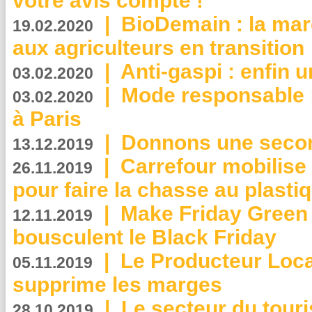
votre avis compte !
|
BioDemain : la mar
19.02.2020
aux agriculteurs en transition
|
Anti-gaspi : enfin 
03.02.2020
|
Mode responsable : 
03.02.2020
à Paris
|
Donnons une second
13.12.2019
|
Carrefour mobilis
26.11.2019
pour faire la chasse au plasti
|
Make Friday Green 
12.11.2019
bousculent le Black Friday
|
Le Producteur Local
05.11.2019
supprime les marges
|
Le secteur du touri
28.10.2019