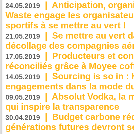
|
Anticipation, organi
24.05.2019
Waste engage les organisate
sportifs à se mettre au vert !
|
Se mettre au vert da
21.05.2019
décollage des compagnies aé
|
Producteurs et co
17.05.2019
réconciliés grâce à Moyee cof
|
Sourcing is so in 
14.05.2019
engagements dans la mode du
|
Absolut Vodka, la 
09.05.2019
qui inspire la transparence
|
Budget carbone rédu
30.04.2019
générations futures devront se