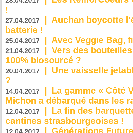
28.04.2017
!
|
Auchan boycotte l’
27.04.2017
batterie !
|
Avec Veggie Bag, fi
25.04.2017
|
Vers des bouteilles
21.04.2017
100% biosourcé ?
|
Une vaisselle jeta
20.04.2017
?
|
La gamme « Côté Vé
14.04.2017
Michon a débarqué dans les r
|
La fin des barquett
12.04.2017
cantines strasbourgeoises !
|
Générations Future
12.04.2017