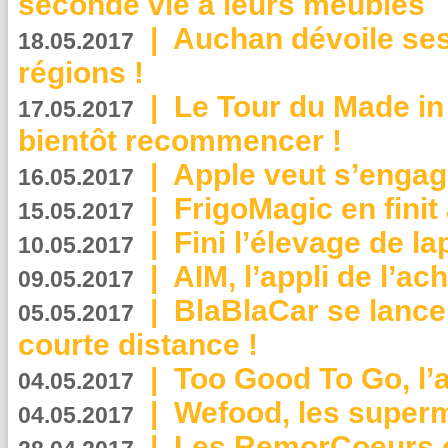
seconde vie à leurs meubles
|
Auchan dévoile se
18.05.2017
régions !
|
Le Tour du Made in
17.05.2017
bientôt recommencer !
|
Apple veut s’engage
16.05.2017
|
FrigoMagic en finit 
15.05.2017
|
Fini l’élevage de la
10.05.2017
|
AIM, l’appli de l’ac
09.05.2017
|
BlaBlaCar se lance
05.05.2017
courte distance !
|
Too Good To Go, l’a
04.05.2017
|
Wefood, les superm
04.05.2017
|
Les RemorCoeurs on