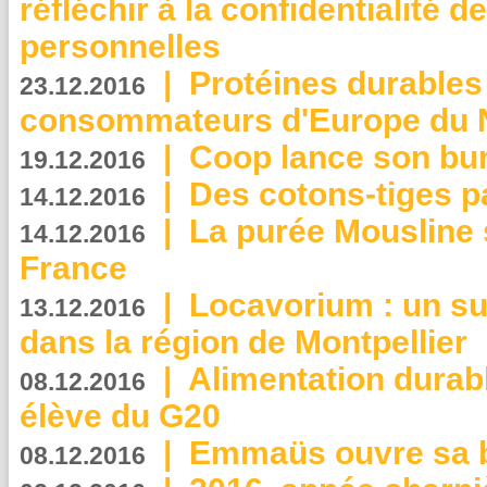
réfléchir à la confidentialité 
personnelles
|
Protéines durables 
23.12.2016
consommateurs d'Europe du 
|
Coop lance son bur
19.12.2016
|
Des cotons-tiges pa
14.12.2016
|
La purée Mousline 
14.12.2016
France
|
Locavorium : un s
13.12.2016
dans la région de Montpellier
|
Alimentation durab
08.12.2016
élève du G20
|
Emmaüs ouvre sa bo
08.12.2016