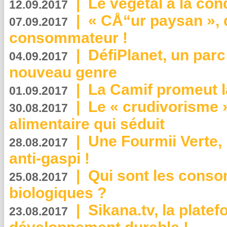
|
Le végétal à la con
12.09.2017
|
« CÅ“ur paysan », 
07.09.2017
consommateur !
|
DéfiPlanet, un parc
04.09.2017
nouveau genre
|
La Camif promeut l
01.09.2017
|
Le « crudivorisme 
30.08.2017
alimentaire qui séduit
|
Une Fourmii Verte, 
28.08.2017
anti-gaspi !
|
Qui sont les cons
25.08.2017
biologiques ?
|
Sikana.tv, la plate
23.08.2017