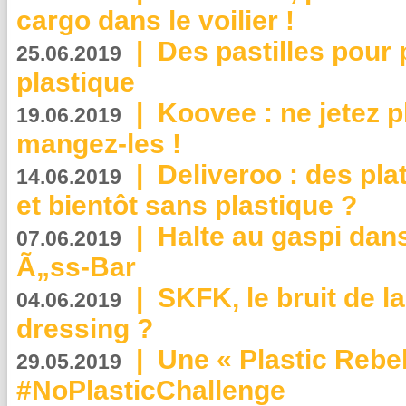
cargo dans le voilier !
|
Des pastilles pour 
25.06.2019
plastique
|
Koovee : ne jetez p
19.06.2019
mangez-les !
|
Deliveroo : des pla
14.06.2019
et bientôt sans plastique ?
|
Halte au gaspi dan
07.06.2019
Ã„ss-Bar
|
SKFK, le bruit de l
04.06.2019
dressing ?
|
Une « Plastic Rebe
29.05.2019
#NoPlasticChallenge