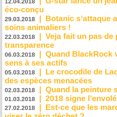
|
G-star lance un jea
12.04.2018
éco-conçu
|
Botanic s’attaque 
29.03.2018
soins animaliers !
|
Veja fait un pas de 
22.03.2018
transparence
|
Quand BlackRock v
06.03.2018
sens à ses actifs
|
Le crocodile de La
05.03.2018
des espèces menacées
|
Quand la peinture s
02.03.2018
|
2018 signe l’envol
01.03.2018
|
Est-ce que les mar
27.02.2018
viser le zéro déchet ?