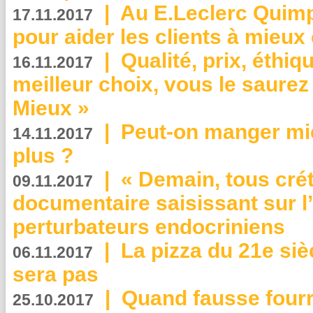
|
Au E.Leclerc Quimp
17.11.2017
pour aider les clients à mie
|
Qualité, prix, éthiqu
16.11.2017
meilleur choix, vous le saure
Mieux »
|
Peut-on manger mi
14.11.2017
plus ?
|
« Demain, tous crét
09.11.2017
documentaire saisissant sur l
perturbateurs endocriniens
|
La pizza du 21e siè
06.11.2017
sera pas
|
Quand fausse fourr
25.10.2017