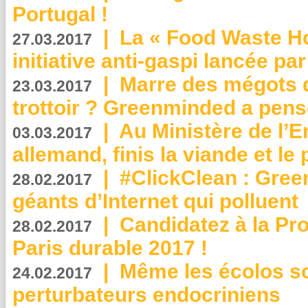
Portugal !
|
La « Food Waste Hot
27.03.2017
initiative anti-gaspi lancée pa
|
Marre des mégots q
23.03.2017
trottoir ? Greenminded a pens
|
Au Ministère de l’
03.03.2017
allemand, finis la viande et le
|
#ClickClean : Gree
28.02.2017
géants d’Internet qui polluent
|
Candidatez à la Pr
28.02.2017
Paris durable 2017 !
|
Même les écolos s
24.02.2017
perturbateurs endocriniens