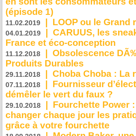
en sont les consommateurs et
(épisode 1)
|
LOOP ou le Grand r
11.02.2019
|
CARUUS, les sneake
04.01.2019
France et éco-conception
|
Obsolescence DÃ
11.12.2018
Produits Durables
|
Choba Choba : La r
29.11.2018
|
Fournisseur d’élec
07.11.2018
démêler le vert du faux ?
|
Fourchette Power 
29.10.2018
changer chaque jour les prati
grâce à votre fourchette
|
Modern Baker, une 