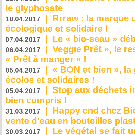
le glyphosate
|
Rrraw : la marque 
10.04.2017
écologique et solidaire !
|
Le « bio-seau » déb
07.04.2017
|
Veggie Prêt », le r
06.04.2017
« Prêt à manger » !
|
« BON et bien », l
05.04.2017
écolos et solidaires !
|
Stop aux déchets i
05.04.2017
bien compris !
|
Happy end chez Bio
31.03.2017
vente d’eau en bouteilles plas
|
Le végétal se fait 
30.03.2017