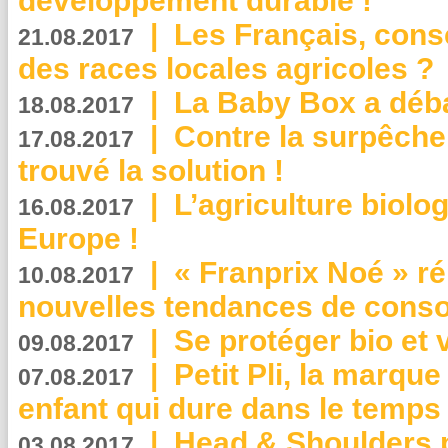
développement durable !
|
Les Français, consc
21.08.2017
des races locales agricoles ?
|
La Baby Box a déb
18.08.2017
|
Contre la surpêche
17.08.2017
trouvé la solution !
|
L’agriculture biolo
16.08.2017
Europe !
|
« Franprix Noé » ré
10.08.2017
nouvelles tendances de cons
|
Se protéger bio et 
09.08.2017
|
Petit Pli, la marqu
07.08.2017
enfant qui dure dans le temps 
|
Head & Shoulders
03.08.2017