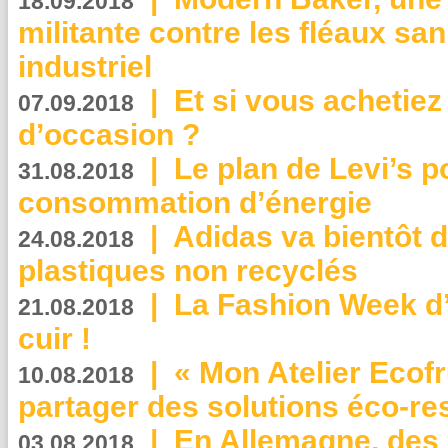
18.09.2018
militante contre les fléaux san
industriel
|
Et si vous achetie
07.09.2018
d’occasion ?
|
Le plan de Levi’s p
31.08.2018
consommation d’énergie
|
Adidas va bientôt d
24.08.2018
plastiques non recyclés
|
La Fashion Week d’
21.08.2018
cuir !
|
« Mon Atelier Ecofr
10.08.2018
partager des solutions éco-r
|
En Allemagne, des
03.08.2018