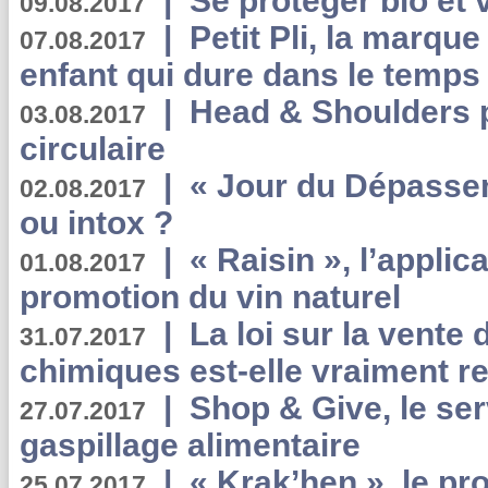
|
Se protéger bio et 
09.08.2017
|
Petit Pli, la marqu
07.08.2017
enfant qui dure dans le temps 
|
Head & Shoulders
03.08.2017
circulaire
|
« Jour du Dépassem
02.08.2017
ou intox ?
|
« Raisin », l’applica
01.08.2017
promotion du vin naturel
|
La loi sur la vente
31.07.2017
chimiques est-elle vraiment r
|
Shop & Give, le serv
27.07.2017
gaspillage alimentaire
|
« Krak’hen », le pr
25.07.2017