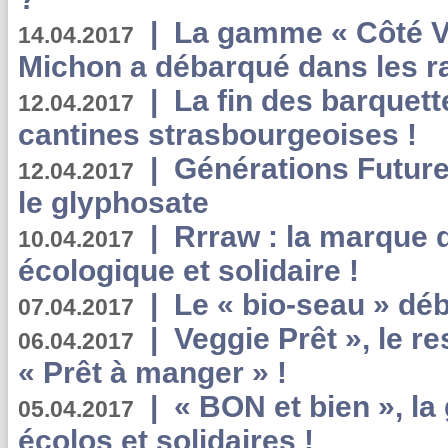
|
La gamme « Côté Vé
14.04.2017
Michon a débarqué dans les r
|
La fin des barquett
12.04.2017
cantines strasbourgeoises !
|
Générations Future
12.04.2017
le glyphosate
|
Rrraw : la marque 
10.04.2017
écologique et solidaire !
|
Le « bio-seau » déb
07.04.2017
|
Veggie Prêt », le r
06.04.2017
« Prêt à manger » !
|
« BON et bien », l
05.04.2017
écolos et solidaires !