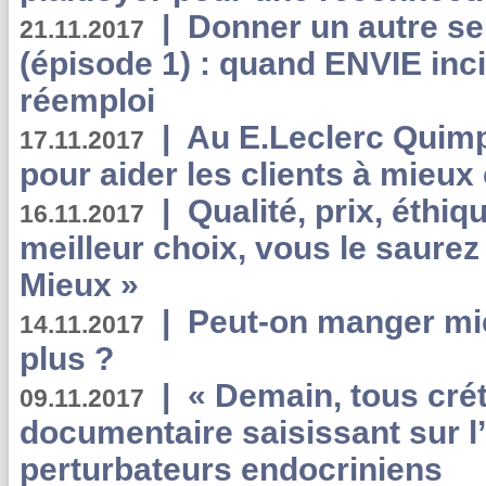
|
Donner un autre se
21.11.2017
(épisode 1) : quand ENVIE inci
réemploi
|
Au E.Leclerc Quimp
17.11.2017
pour aider les clients à mie
|
Qualité, prix, éthiqu
16.11.2017
meilleur choix, vous le saure
Mieux »
|
Peut-on manger mi
14.11.2017
plus ?
|
« Demain, tous crét
09.11.2017
documentaire saisissant sur l
perturbateurs endocriniens