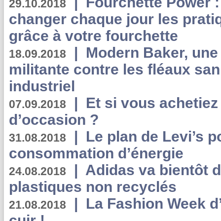
|
Fourchette Power 
29.10.2018
changer chaque jour les prati
grâce à votre fourchette
|
Modern Baker, une 
18.09.2018
militante contre les fléaux san
industriel
|
Et si vous achetie
07.09.2018
d’occasion ?
|
Le plan de Levi’s p
31.08.2018
consommation d’énergie
|
Adidas va bientôt d
24.08.2018
plastiques non recyclés
|
La Fashion Week d’
21.08.2018
cuir !