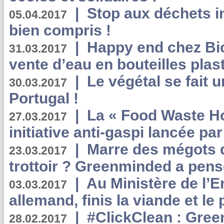
|
Stop aux déchets i
05.04.2017
bien compris !
|
Happy end chez Bio
31.03.2017
vente d’eau en bouteilles plas
|
Le végétal se fait 
30.03.2017
Portugal !
|
La « Food Waste Hot
27.03.2017
initiative anti-gaspi lancée pa
|
Marre des mégots q
23.03.2017
trottoir ? Greenminded a pens
|
Au Ministère de l’
03.03.2017
allemand, finis la viande et le
|
#ClickClean : Gree
28.02.2017