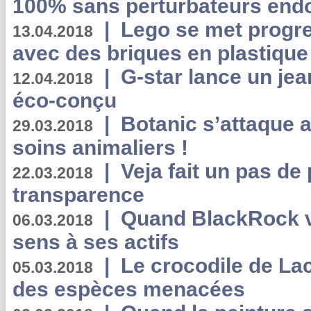
100% sans perturbateurs end
|
Lego se met progr
13.04.2018
avec des briques en plastique
|
G-star lance un jea
12.04.2018
éco-conçu
|
Botanic s’attaque 
29.03.2018
soins animaliers !
|
Veja fait un pas de 
22.03.2018
transparence
|
Quand BlackRock v
06.03.2018
sens à ses actifs
|
Le crocodile de La
05.03.2018
des espèces menacées