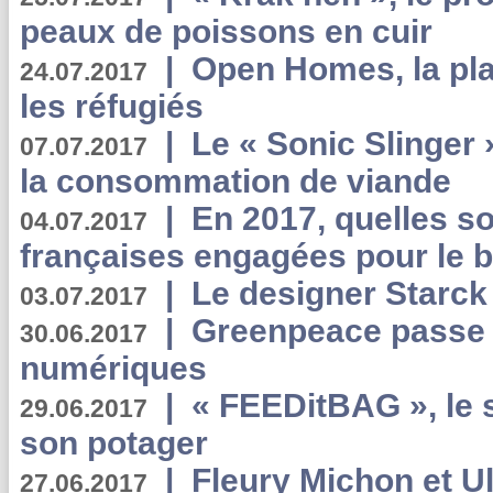
peaux de poissons en cuir
|
Open Homes, la pla
24.07.2017
les réfugiés
|
Le « Sonic Slinger »
07.07.2017
la consommation de viande
|
En 2017, quelles so
04.07.2017
françaises engagées pour le b
|
Le designer Starck 
03.07.2017
|
Greenpeace passe a
30.06.2017
numériques
|
« FEEDitBAG », le s
29.06.2017
son potager
|
Fleury Michon et Ul
27.06.2017