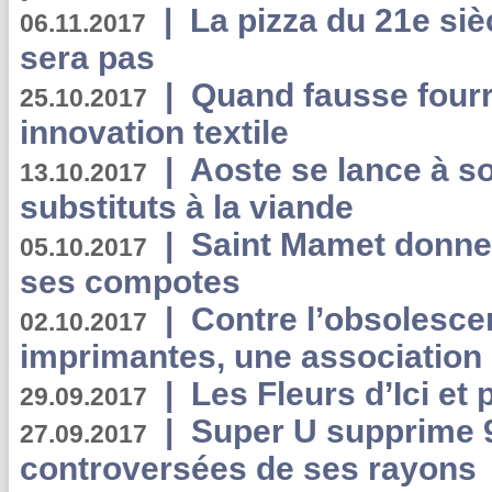
|
La pizza du 21e siè
06.11.2017
sera pas
|
Quand fausse fourr
25.10.2017
innovation textile
|
Aoste se lance à so
13.10.2017
substituts à la viande
|
Saint Mamet donne 
05.10.2017
ses compotes
|
Contre l’obsolesc
02.10.2017
imprimantes, une association 
|
Les Fleurs d’Ici et p
29.09.2017
|
Super U supprime 
27.09.2017
controversées de ses rayons