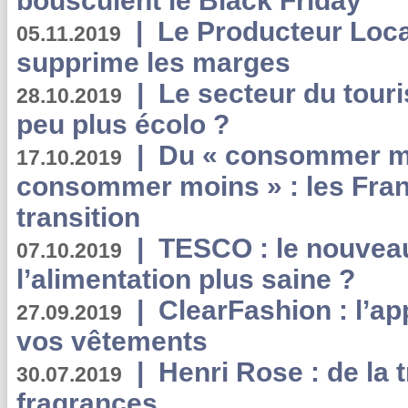
bousculent le Black Friday
|
Le Producteur Local
05.11.2019
supprime les marges
|
Le secteur du touri
28.10.2019
peu plus écolo ?
|
Du « consommer mi
17.10.2019
consommer moins » : les Fran
transition
|
TESCO : le nouvea
07.10.2019
l’alimentation plus saine ?
|
ClearFashion : l’ap
27.09.2019
vos vêtements
|
Henri Rose : de la
30.07.2019
fragrances