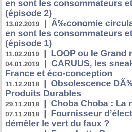
en sont les consommateurs et
(épisode 2)
|
Ã‰conomie circulair
13.02.2019
en sont les consommateurs et
(épisode 1)
|
LOOP ou le Grand r
11.02.2019
|
CARUUS, les sneake
04.01.2019
France et éco-conception
|
Obsolescence DÃ
11.12.2018
Produits Durables
|
Choba Choba : La r
29.11.2018
|
Fournisseur d’élec
07.11.2018
démêler le vert du faux ?