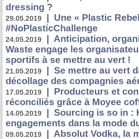
dressing ?
|
Une « Plastic Rebe
29.05.2019
#NoPlasticChallenge
|
Anticipation, organi
24.05.2019
Waste engage les organisate
sportifs à se mettre au vert !
|
Se mettre au vert da
21.05.2019
décollage des compagnies aé
|
Producteurs et co
17.05.2019
réconciliés grâce à Moyee cof
|
Sourcing is so in 
14.05.2019
engagements dans la mode du
|
Absolut Vodka, la 
09.05.2019