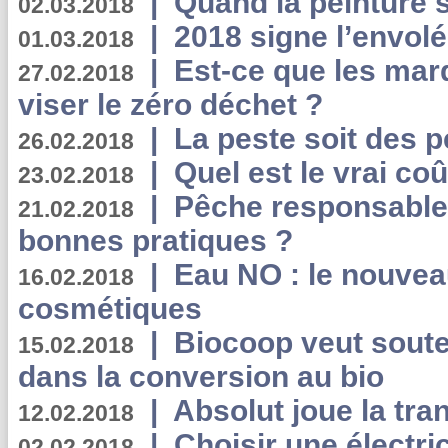
|
Quand la peinture s
02.03.2018
|
2018 signe l’envol
01.03.2018
|
Est-ce que les mar
27.02.2018
viser le zéro déchet ?
|
La peste soit des p
26.02.2018
|
Quel est le vrai coû
23.02.2018
|
Pêche responsable,
21.02.2018
bonnes pratiques ?
|
Eau NO : le nouvea
16.02.2018
cosmétiques
|
Biocoop veut souten
15.02.2018
dans la conversion au bio
|
Absolut joue la tr
12.02.2018
|
Choisir une électri
02.02.2018