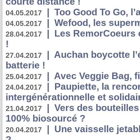
courte distance !
|
Too Good To Go, l’a
04.05.2017
|
Wefood, les superm
04.05.2017
|
Les RemorCoeurs on
28.04.2017
!
|
Auchan boycotte l’
27.04.2017
batterie !
|
Avec Veggie Bag, fi
25.04.2017
|
Paupiette, la renco
24.04.2017
intergénérationnelle et solidair
|
Vers des bouteilles
21.04.2017
100% biosourcé ?
|
Une vaisselle jeta
20.04.2017
?