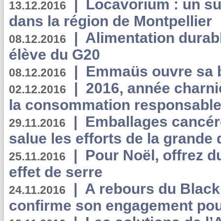
|
Locavorium : un s
13.12.2016
dans la région de Montpellier
|
Alimentation durab
08.12.2016
élève du G20
|
Emmaüs ouvre sa bo
08.12.2016
|
2016, année charni
02.12.2016
la consommation responsable
|
Emballages cancér
29.11.2016
salue les efforts de la grande 
|
Pour Noël, offrez d
25.11.2016
effet de serre
|
A rebours du Black
24.11.2016
confirme son engagement pour