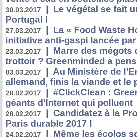
|
Le végétal se fait 
30.03.2017
Portugal !
|
La « Food Waste Hot
27.03.2017
initiative anti-gaspi lancée pa
|
Marre des mégots q
23.03.2017
trottoir ? Greenminded a pens
|
Au Ministère de l’
03.03.2017
allemand, finis la viande et le
|
#ClickClean : Gree
28.02.2017
géants d’Internet qui polluent
|
Candidatez à la Pr
28.02.2017
Paris durable 2017 !
|
Même les écolos s
24.02.2017