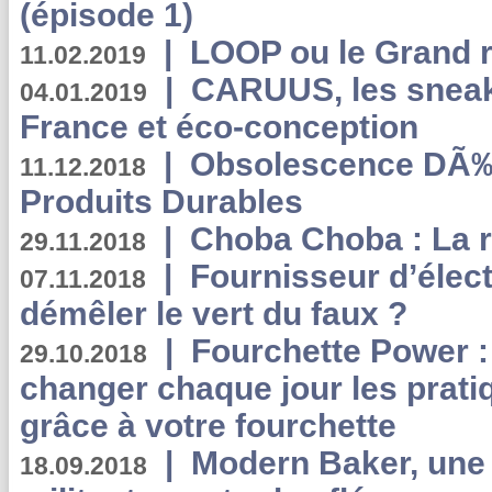
(épisode 1)
|
LOOP ou le Grand r
11.02.2019
|
CARUUS, les sneake
04.01.2019
France et éco-conception
|
Obsolescence DÃ
11.12.2018
Produits Durables
|
Choba Choba : La r
29.11.2018
|
Fournisseur d’élec
07.11.2018
démêler le vert du faux ?
|
Fourchette Power 
29.10.2018
changer chaque jour les prati
grâce à votre fourchette
|
Modern Baker, une 
18.09.2018