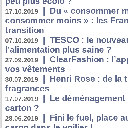
peu plus écolo ?
|
Du « consommer mi
17.10.2019
consommer moins » : les Fran
transition
|
TESCO : le nouvea
07.10.2019
l’alimentation plus saine ?
|
ClearFashion : l’ap
27.09.2019
vos vêtements
|
Henri Rose : de la
30.07.2019
fragrances
|
Le déménagement 2.
17.07.2019
carton ?
|
Fini le fuel, place a
28.06.2019
cargo dans le voilier !