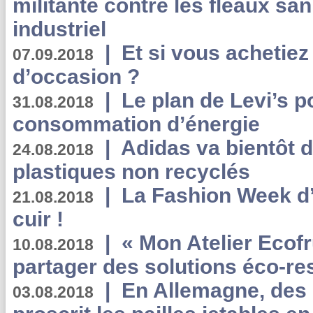
militante contre les fléaux san
industriel
|
Et si vous achetie
07.09.2018
d’occasion ?
|
Le plan de Levi’s p
31.08.2018
consommation d’énergie
|
Adidas va bientôt d
24.08.2018
plastiques non recyclés
|
La Fashion Week d’
21.08.2018
cuir !
|
« Mon Atelier Ecofr
10.08.2018
partager des solutions éco-r
|
En Allemagne, des
03.08.2018