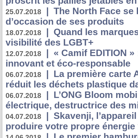
proscrit les pailles jetables e
|
The North Face se 
25.07.2018
d’occasion de ses produits
|
Quand les marques
18.07.2018
visibilité des LGBT+
|
« Camif EDITION » :
12.07.2018
innovant et éco-responsable
|
La première carte 
06.07.2018
réduit les déchets plastique 
|
L’ONG Bloom mobil
06.07.2018
électrique, destructrice des m
|
Skavenji, l’apparei
04.07.2018
produire votre propre énergie
|
Le premier hambur
14.06.2018