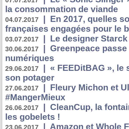
07.07.2017
la consommation de viande
|
En 2017, quelles so
04.07.2017
françaises engagées pour le b
|
Le designer Starck 
03.07.2017
|
Greenpeace passe a
30.06.2017
numériques
|
« FEEDitBAG », le s
29.06.2017
son potager
|
Fleury Michon et Ul
27.06.2017
#MangerMieux
|
CleanCup, la fontai
26.06.2017
les gobelets !
|
Amazon et Whole F
23.06.2017