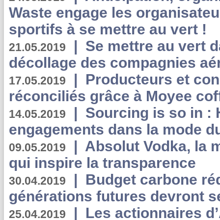
Waste engage les organisate
sportifs à se mettre au vert !
|
Se mettre au vert da
21.05.2019
décollage des compagnies aé
|
Producteurs et co
17.05.2019
réconciliés grâce à Moyee cof
|
Sourcing is so in 
14.05.2019
engagements dans la mode du
|
Absolut Vodka, la 
09.05.2019
qui inspire la transparence
|
Budget carbone rédu
30.04.2019
générations futures devront se
|
Les actionnaires 
25.04.2019