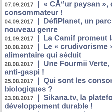
|
« CÅ“ur paysan », 
07.09.2017
consommateur !
|
DéfiPlanet, un parc
04.09.2017
nouveau genre
|
La Camif promeut l
01.09.2017
|
Le « crudivorisme 
30.08.2017
alimentaire qui séduit
|
Une Fourmii Verte, 
28.08.2017
anti-gaspi !
|
Qui sont les cons
25.08.2017
biologiques ?
|
Sikana.tv, la plate
23.08.2017
développement durable !