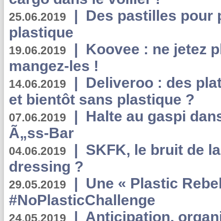
|
Des pastilles pour 
25.06.2019
plastique
|
Koovee : ne jetez p
19.06.2019
mangez-les !
|
Deliveroo : des pla
14.06.2019
et bientôt sans plastique ?
|
Halte au gaspi dan
07.06.2019
Ã„ss-Bar
|
SKFK, le bruit de l
04.06.2019
dressing ?
|
Une « Plastic Rebe
29.05.2019
#NoPlasticChallenge
|
Anticipation, organi
24.05.2019