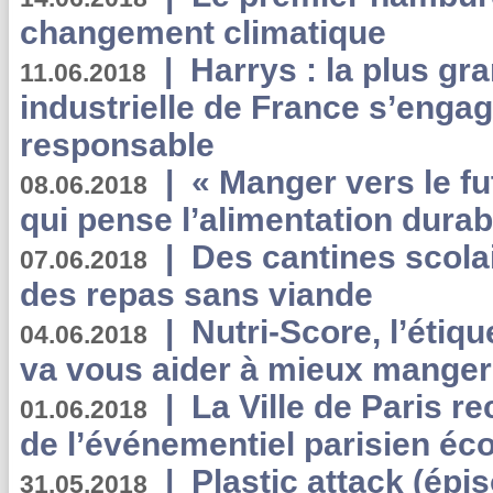
changement climatique
|
Harrys : la plus gr
11.06.2018
industrielle de France s’engag
responsable
|
« Manger vers le fu
08.06.2018
qui pense l’alimentation dura
|
Des cantines scola
07.06.2018
des repas sans viande
|
Nutri-Score, l’étiqu
04.06.2018
va vous aider à mieux manger
|
La Ville de Paris r
01.06.2018
de l’événementiel parisien éc
|
Plastic attack (épi
31.05.2018