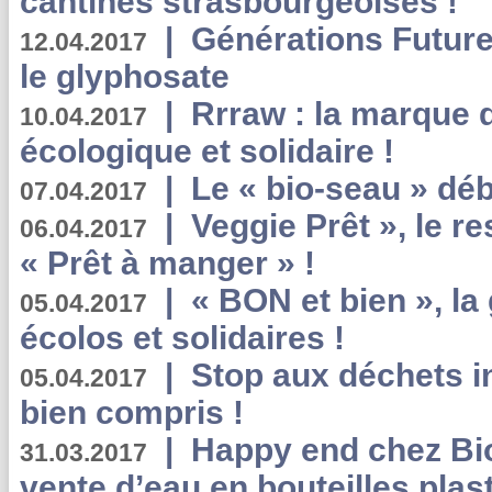
cantines strasbourgeoises !
|
Générations Future
12.04.2017
le glyphosate
|
Rrraw : la marque 
10.04.2017
écologique et solidaire !
|
Le « bio-seau » déb
07.04.2017
|
Veggie Prêt », le r
06.04.2017
« Prêt à manger » !
|
« BON et bien », l
05.04.2017
écolos et solidaires !
|
Stop aux déchets i
05.04.2017
bien compris !
|
Happy end chez Bio
31.03.2017
vente d’eau en bouteilles plas