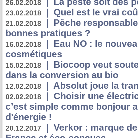
|
La peste soit des p
26.02.2018
|
Quel est le vrai coû
23.02.2018
|
Pêche responsable,
21.02.2018
bonnes pratiques ?
|
Eau NO : le nouvea
16.02.2018
cosmétiques
|
Biocoop veut souten
15.02.2018
dans la conversion au bio
|
Absolut joue la tr
12.02.2018
|
Choisir une électri
02.02.2018
c’est simple comme bonjour 
d'énergie !
|
Verkor : marque de
20.12.2017
France et éco-conçues