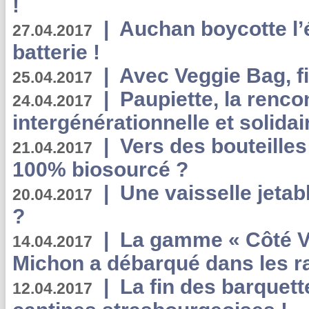
!
|
Auchan boycotte l’
27.04.2017
batterie !
|
Avec Veggie Bag, fi
25.04.2017
|
Paupiette, la renco
24.04.2017
intergénérationnelle et solidair
|
Vers des bouteilles
21.04.2017
100% biosourcé ?
|
Une vaisselle jeta
20.04.2017
?
|
La gamme « Côté Vé
14.04.2017
Michon a débarqué dans les r
|
La fin des barquett
12.04.2017