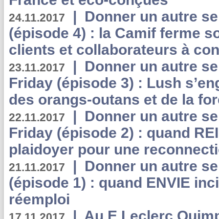
|
Donner un autre se
24.11.2017
(épisode 4) : la Camif ferme so
clients et collaborateurs à 
|
Donner un autre se
23.11.2017
Friday (épisode 3) : Lush s’en
des orangs-outans et de la for
|
Donner un autre se
22.11.2017
Friday (épisode 2) : quand RE
plaidoyer pour une reconnecti
|
Donner un autre se
21.11.2017
(épisode 1) : quand ENVIE inci
réemploi
|
Au E.Leclerc Quimp
17.11.2017