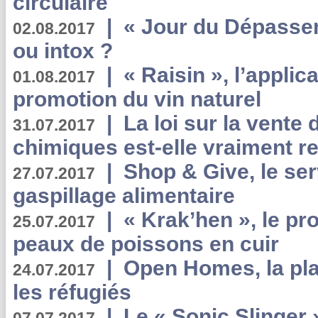
circulaire
|
« Jour du Dépassem
02.08.2017
ou intox ?
|
« Raisin », l’applica
01.08.2017
promotion du vin naturel
|
La loi sur la vente
31.07.2017
chimiques est-elle vraiment r
|
Shop & Give, le serv
27.07.2017
gaspillage alimentaire
|
« Krak’hen », le pr
25.07.2017
peaux de poissons en cuir
|
Open Homes, la pla
24.07.2017
les réfugiés
|
Le « Sonic Slinger »