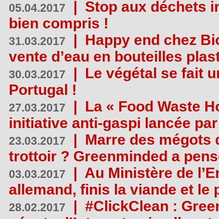
|
Stop aux déchets i
05.04.2017
bien compris !
|
Happy end chez Bio
31.03.2017
vente d’eau en bouteilles plas
|
Le végétal se fait 
30.03.2017
Portugal !
|
La « Food Waste Hot
27.03.2017
initiative anti-gaspi lancée pa
|
Marre des mégots q
23.03.2017
trottoir ? Greenminded a pens
|
Au Ministère de l’
03.03.2017
allemand, finis la viande et le
|
#ClickClean : Gree
28.02.2017