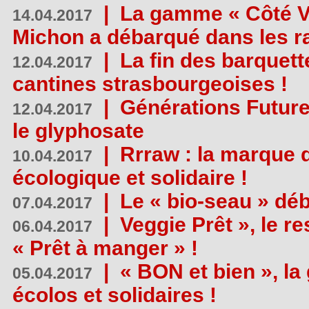
|
La gamme « Côté Vé
14.04.2017
Michon a débarqué dans les r
|
La fin des barquett
12.04.2017
cantines strasbourgeoises !
|
Générations Future
12.04.2017
le glyphosate
|
Rrraw : la marque 
10.04.2017
écologique et solidaire !
|
Le « bio-seau » déb
07.04.2017
|
Veggie Prêt », le r
06.04.2017
« Prêt à manger » !
|
« BON et bien », l
05.04.2017
écolos et solidaires !