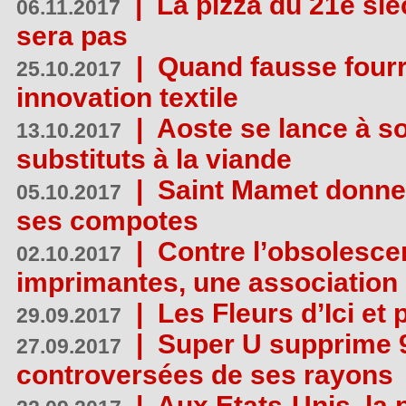
|
La pizza du 21e siè
06.11.2017
sera pas
|
Quand fausse fourr
25.10.2017
innovation textile
|
Aoste se lance à so
13.10.2017
substituts à la viande
|
Saint Mamet donne 
05.10.2017
ses compotes
|
Contre l’obsolesc
02.10.2017
imprimantes, une association 
|
Les Fleurs d’Ici et p
29.09.2017
|
Super U supprime 
27.09.2017
controversées de ses rayons
|
Aux Etats-Unis, la