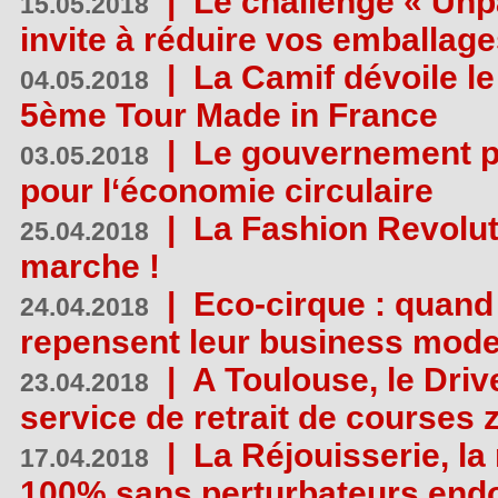
|
Le challenge « Unp
15.05.2018
invite à réduire vos emballage
|
La Camif dévoile 
04.05.2018
5ème Tour Made in France
|
Le gouvernement p
03.05.2018
pour l‘économie circulaire
|
La Fashion Revolut
25.04.2018
marche !
|
Eco-cirque : quand
24.04.2018
repensent leur business mode
|
A Toulouse, le Driv
23.04.2018
service de retrait de courses 
|
La Réjouisserie, la
17.04.2018
100% sans perturbateurs end