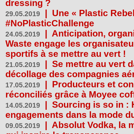
dressing ?
|
Une « Plastic Rebe
29.05.2019
#NoPlasticChallenge
|
Anticipation, organi
24.05.2019
Waste engage les organisate
sportifs à se mettre au vert !
|
Se mettre au vert da
21.05.2019
décollage des compagnies aé
|
Producteurs et co
17.05.2019
réconciliés grâce à Moyee cof
|
Sourcing is so in 
14.05.2019
engagements dans la mode du
|
Absolut Vodka, la 
09.05.2019