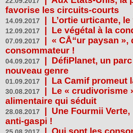
22.09.2017
favorise les circuits-courts
|
L’ortie urticante, le
14.09.2017
|
Le végétal à la con
12.09.2017
|
« CÅ“ur paysan », 
07.09.2017
consommateur !
|
DéfiPlanet, un parc
04.09.2017
nouveau genre
|
La Camif promeut l
01.09.2017
|
Le « crudivorisme 
30.08.2017
alimentaire qui séduit
|
Une Fourmii Verte, 
28.08.2017
anti-gaspi !
|
Qui sont les cons
25.08.2017