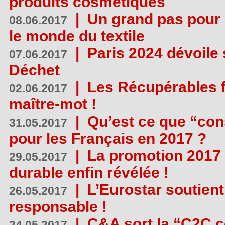
produits cosmétiques
|
Un grand pas pour 
08.06.2017
le monde du textile
|
Paris 2024 dévoile 
07.06.2017
Déchet
|
Les Récupérables f
02.06.2017
maître-mot !
|
Qu’est ce que “co
31.05.2017
pour les Français en 2017 ?
|
La promotion 2017 
29.05.2017
durable enfin révélée !
|
L’Eurostar soutient
26.05.2017
responsable !
|
C&A sort la “C2C c