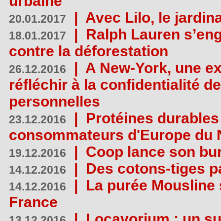
urbaine
|
Avec Lilo, le jardin
20.01.2017
|
Ralph Lauren s’eng
18.01.2017
contre la déforestation
|
A New-York, une exp
26.12.2016
réfléchir à la confidentialité 
personnelles
|
Protéines durables 
23.12.2016
consommateurs d'Europe du 
|
Coop lance son bur
19.12.2016
|
Des cotons-tiges pa
14.12.2016
|
La purée Mousline 
14.12.2016
France
|
Locavorium : un s
13.12.2016