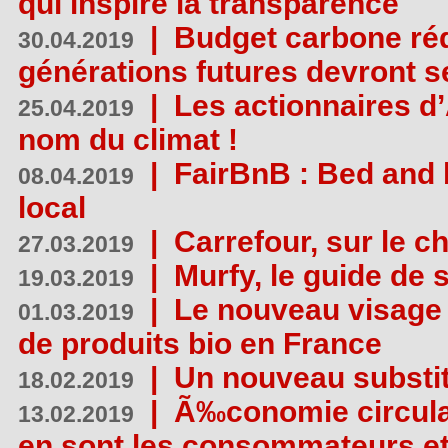
qui inspire la transparence
|
Budget carbone rédu
30.04.2019
générations futures devront se
|
Les actionnaires 
25.04.2019
nom du climat !
|
FairBnB : Bed and 
08.04.2019
local
|
Carrefour, sur le c
27.03.2019
|
Murfy, le guide de 
19.03.2019
|
Le nouveau visag
01.03.2019
de produits bio en France
|
Un nouveau substit
18.02.2019
|
Ã‰conomie circulair
13.02.2019
en sont les consommateurs et