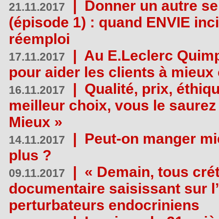
|
Donner un autre se
21.11.2017
(épisode 1) : quand ENVIE inci
réemploi
|
Au E.Leclerc Quimp
17.11.2017
pour aider les clients à mie
|
Qualité, prix, éthiqu
16.11.2017
meilleur choix, vous le saure
Mieux »
|
Peut-on manger mi
14.11.2017
plus ?
|
« Demain, tous crét
09.11.2017
documentaire saisissant sur l
perturbateurs endocriniens