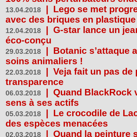
|
Lego se met progr
13.04.2018
avec des briques en plastique
|
G-star lance un jea
12.04.2018
éco-conçu
|
Botanic s’attaque 
29.03.2018
soins animaliers !
|
Veja fait un pas de 
22.03.2018
transparence
|
Quand BlackRock v
06.03.2018
sens à ses actifs
|
Le crocodile de La
05.03.2018
des espèces menacées
|
Quand la peinture s
02.03.2018