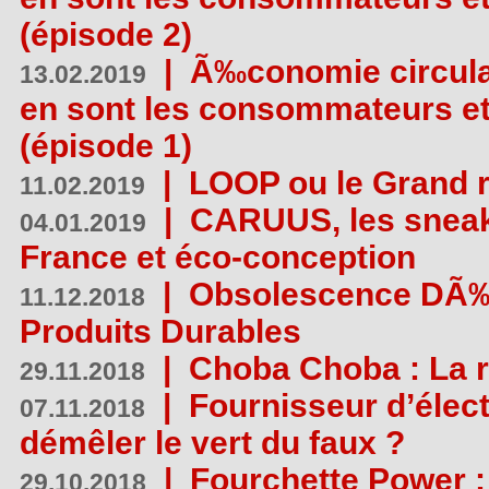
(épisode 2)
|
Ã‰conomie circulair
13.02.2019
en sont les consommateurs et
(épisode 1)
|
LOOP ou le Grand r
11.02.2019
|
CARUUS, les sneake
04.01.2019
France et éco-conception
|
Obsolescence DÃ
11.12.2018
Produits Durables
|
Choba Choba : La r
29.11.2018
|
Fournisseur d’élec
07.11.2018
démêler le vert du faux ?
|
Fourchette Power 
29.10.2018