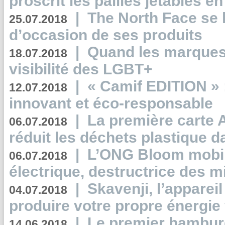
proscrit les pailles jetables e
|
The North Face se 
25.07.2018
d’occasion de ses produits
|
Quand les marques
18.07.2018
visibilité des LGBT+
|
« Camif EDITION » :
12.07.2018
innovant et éco-responsable
|
La première carte 
06.07.2018
réduit les déchets plastique 
|
L’ONG Bloom mobil
06.07.2018
électrique, destructrice des m
|
Skavenji, l’apparei
04.07.2018
produire votre propre énergie
|
Le premier hambur
14.06.2018