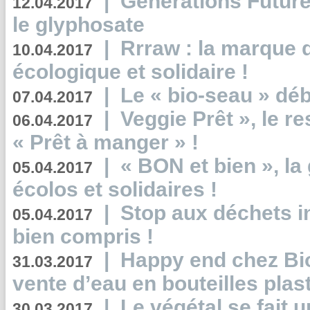
|
Générations Future
12.04.2017
le glyphosate
|
Rrraw : la marque 
10.04.2017
écologique et solidaire !
|
Le « bio-seau » déb
07.04.2017
|
Veggie Prêt », le r
06.04.2017
« Prêt à manger » !
|
« BON et bien », l
05.04.2017
écolos et solidaires !
|
Stop aux déchets i
05.04.2017
bien compris !
|
Happy end chez Bio
31.03.2017
vente d’eau en bouteilles plas
|
Le végétal se fait 
30.03.2017