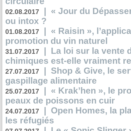
circulaire
|
« Jour du Dépassem
02.08.2017
ou intox ?
|
« Raisin », l’applica
01.08.2017
promotion du vin naturel
|
La loi sur la vente
31.07.2017
chimiques est-elle vraiment r
|
Shop & Give, le serv
27.07.2017
gaspillage alimentaire
|
« Krak’hen », le pr
25.07.2017
peaux de poissons en cuir
|
Open Homes, la pla
24.07.2017
les réfugiés
|
Le « Sonic Slinger »