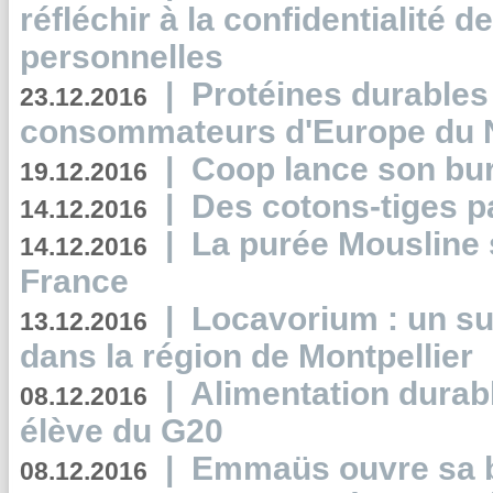
réfléchir à la confidentialité 
personnelles
|
Protéines durables 
23.12.2016
consommateurs d'Europe du 
|
Coop lance son bur
19.12.2016
|
Des cotons-tiges pa
14.12.2016
|
La purée Mousline 
14.12.2016
France
|
Locavorium : un s
13.12.2016
dans la région de Montpellier
|
Alimentation durab
08.12.2016
élève du G20
|
Emmaüs ouvre sa bo
08.12.2016