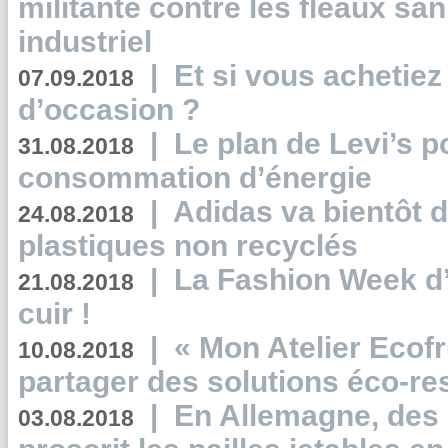
militante contre les fléaux san
industriel
|
Et si vous achetie
07.09.2018
d’occasion ?
|
Le plan de Levi’s p
31.08.2018
consommation d’énergie
|
Adidas va bientôt d
24.08.2018
plastiques non recyclés
|
La Fashion Week d’
21.08.2018
cuir !
|
« Mon Atelier Ecofr
10.08.2018
partager des solutions éco-r
|
En Allemagne, des
03.08.2018