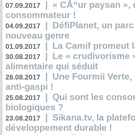
|
« CÅ“ur paysan », 
07.09.2017
consommateur !
|
DéfiPlanet, un parc
04.09.2017
nouveau genre
|
La Camif promeut l
01.09.2017
|
Le « crudivorisme 
30.08.2017
alimentaire qui séduit
|
Une Fourmii Verte, 
28.08.2017
anti-gaspi !
|
Qui sont les cons
25.08.2017
biologiques ?
|
Sikana.tv, la plate
23.08.2017
développement durable !