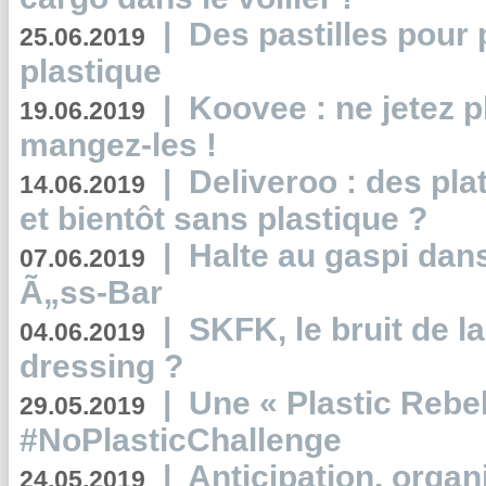
|
Des pastilles pour 
25.06.2019
plastique
|
Koovee : ne jetez p
19.06.2019
mangez-les !
|
Deliveroo : des pla
14.06.2019
et bientôt sans plastique ?
|
Halte au gaspi dan
07.06.2019
Ã„ss-Bar
|
SKFK, le bruit de l
04.06.2019
dressing ?
|
Une « Plastic Rebe
29.05.2019
#NoPlasticChallenge
|
Anticipation, organi
24.05.2019