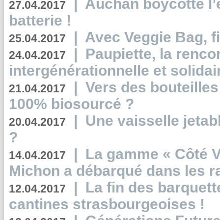
|
Auchan boycotte l’
27.04.2017
batterie !
|
Avec Veggie Bag, fi
25.04.2017
|
Paupiette, la renco
24.04.2017
intergénérationnelle et solidair
|
Vers des bouteilles
21.04.2017
100% biosourcé ?
|
Une vaisselle jeta
20.04.2017
?
|
La gamme « Côté Vé
14.04.2017
Michon a débarqué dans les r
|
La fin des barquett
12.04.2017
cantines strasbourgeoises !