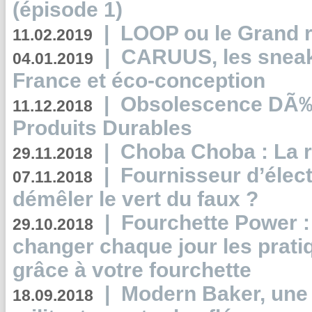
(épisode 1)
|
LOOP ou le Grand r
11.02.2019
|
CARUUS, les sneake
04.01.2019
France et éco-conception
|
Obsolescence DÃ
11.12.2018
Produits Durables
|
Choba Choba : La r
29.11.2018
|
Fournisseur d’élec
07.11.2018
démêler le vert du faux ?
|
Fourchette Power 
29.10.2018
changer chaque jour les prati
grâce à votre fourchette
|
Modern Baker, une 
18.09.2018