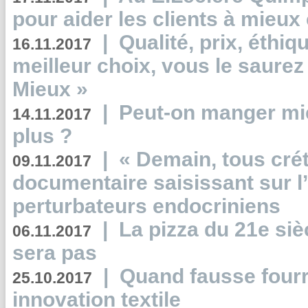
pour aider les clients à mie
|
Qualité, prix, éthiqu
16.11.2017
meilleur choix, vous le saure
Mieux »
|
Peut-on manger mi
14.11.2017
plus ?
|
« Demain, tous crét
09.11.2017
documentaire saisissant sur l
perturbateurs endocriniens
|
La pizza du 21e siè
06.11.2017
sera pas
|
Quand fausse fourr
25.10.2017
innovation textile