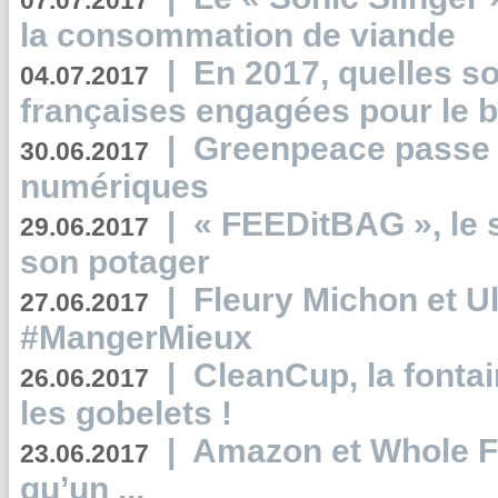
07.07.2017
la consommation de viande
|
En 2017, quelles so
04.07.2017
françaises engagées pour le b
|
Greenpeace passe a
30.06.2017
numériques
|
« FEEDitBAG », le s
29.06.2017
son potager
|
Fleury Michon et Ul
27.06.2017
#MangerMieux
|
CleanCup, la fontai
26.06.2017
les gobelets !
|
Amazon et Whole F
23.06.2017
qu’un ...