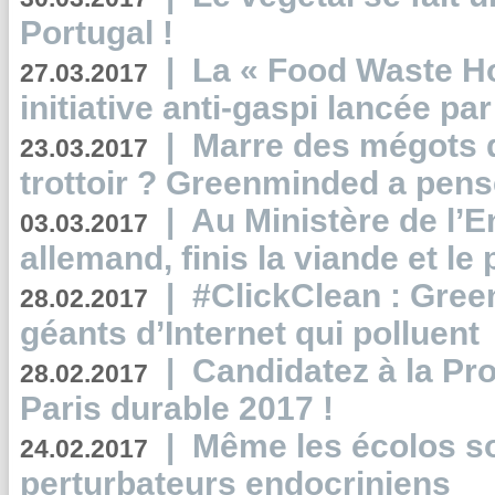
Portugal !
|
La « Food Waste Hot
27.03.2017
initiative anti-gaspi lancée pa
|
Marre des mégots q
23.03.2017
trottoir ? Greenminded a pens
|
Au Ministère de l’
03.03.2017
allemand, finis la viande et le
|
#ClickClean : Gree
28.02.2017
géants d’Internet qui polluent
|
Candidatez à la Pr
28.02.2017
Paris durable 2017 !
|
Même les écolos s
24.02.2017
perturbateurs endocriniens