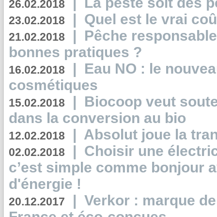
|
La peste soit des p
26.02.2018
|
Quel est le vrai coû
23.02.2018
|
Pêche responsable,
21.02.2018
bonnes pratiques ?
|
Eau NO : le nouvea
16.02.2018
cosmétiques
|
Biocoop veut souten
15.02.2018
dans la conversion au bio
|
Absolut joue la tr
12.02.2018
|
Choisir une électri
02.02.2018
c’est simple comme bonjour 
d'énergie !
|
Verkor : marque de
20.12.2017
France et éco-conçues