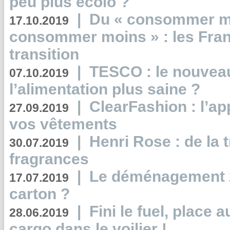
peu plus écolo ?
|
Du « consommer mi
17.10.2019
consommer moins » : les Fran
transition
|
TESCO : le nouvea
07.10.2019
l’alimentation plus saine ?
|
ClearFashion : l’ap
27.09.2019
vos vêtements
|
Henri Rose : de la
30.07.2019
fragrances
|
Le déménagement 2.
17.07.2019
carton ?
|
Fini le fuel, place a
28.06.2019
cargo dans le voilier !