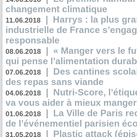
changement climatique
|
Harrys : la plus gr
11.06.2018
industrielle de France s’engag
responsable
|
« Manger vers le fu
08.06.2018
qui pense l’alimentation dura
|
Des cantines scola
07.06.2018
des repas sans viande
|
Nutri-Score, l’étiqu
04.06.2018
va vous aider à mieux manger
|
La Ville de Paris r
01.06.2018
de l’événementiel parisien éc
|
Plastic attack (épi
31.05.2018