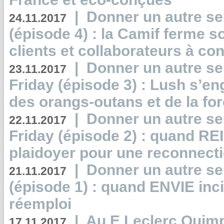
|
Donner un autre se
24.11.2017
(épisode 4) : la Camif ferme so
clients et collaborateurs à 
|
Donner un autre se
23.11.2017
Friday (épisode 3) : Lush s’en
des orangs-outans et de la for
|
Donner un autre se
22.11.2017
Friday (épisode 2) : quand RE
plaidoyer pour une reconnecti
|
Donner un autre se
21.11.2017
(épisode 1) : quand ENVIE inci
réemploi
|
Au E.Leclerc Quimp
17.11.2017