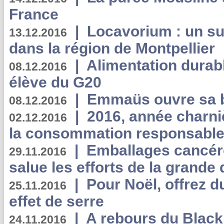
France
|
Locavorium : un s
13.12.2016
dans la région de Montpellier
|
Alimentation durab
08.12.2016
élève du G20
|
Emmaüs ouvre sa bo
08.12.2016
|
2016, année charni
02.12.2016
la consommation responsable
|
Emballages cancér
29.11.2016
salue les efforts de la grande 
|
Pour Noël, offrez d
25.11.2016
effet de serre
|
A rebours du Black
24.11.2016