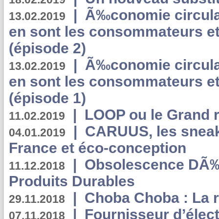
|
Ã‰conomie circulair
13.02.2019
en sont les consommateurs et
(épisode 2)
|
Ã‰conomie circulair
13.02.2019
en sont les consommateurs et
(épisode 1)
|
LOOP ou le Grand r
11.02.2019
|
CARUUS, les sneake
04.01.2019
France et éco-conception
|
Obsolescence DÃ
11.12.2018
Produits Durables
|
Choba Choba : La r
29.11.2018
|
Fournisseur d’élec
07.11.2018