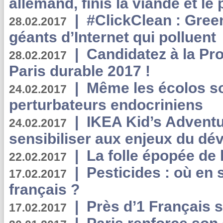
allemand, finis la viande et le
|
#ClickClean : Gree
28.02.2017
géants d’Internet qui polluent
|
Candidatez à la Pr
28.02.2017
Paris durable 2017 !
|
Même les écolos s
24.02.2017
perturbateurs endocriniens
|
IKEA Kid’s Adventu
24.02.2017
sensibiliser aux enjeux du d
|
La folle épopée de 
22.02.2017
|
Pesticides : où en 
17.02.2017
français ?
|
Près d’1 Français su
17.02.2017