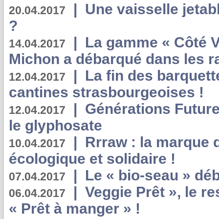
|
Une vaisselle jeta
20.04.2017
?
|
La gamme « Côté Vé
14.04.2017
Michon a débarqué dans les r
|
La fin des barquett
12.04.2017
cantines strasbourgeoises !
|
Générations Future
12.04.2017
le glyphosate
|
Rrraw : la marque 
10.04.2017
écologique et solidaire !
|
Le « bio-seau » déb
07.04.2017
|
Veggie Prêt », le r
06.04.2017
« Prêt à manger » !