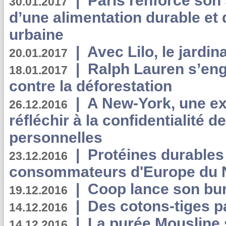
|
Paris renforce son
30.01.2017
d’une alimentation durable et 
urbaine
|
Avec Lilo, le jardin
20.01.2017
|
Ralph Lauren s’eng
18.01.2017
contre la déforestation
|
A New-York, une exp
26.12.2016
réfléchir à la confidentialité 
personnelles
|
Protéines durables 
23.12.2016
consommateurs d'Europe du 
|
Coop lance son bur
19.12.2016
|
Des cotons-tiges pa
14.12.2016
|
La purée Mousline 
14.12.2016