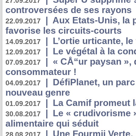
27.09.2017
controversées de ses rayons
|
Aux Etats-Unis, la
22.09.2017
favorise les circuits-courts
|
L’ortie urticante, le
14.09.2017
|
Le végétal à la con
12.09.2017
|
« CÅ“ur paysan », 
07.09.2017
consommateur !
|
DéfiPlanet, un parc
04.09.2017
nouveau genre
|
La Camif promeut l
01.09.2017
|
Le « crudivorisme 
30.08.2017
alimentaire qui séduit
|
Une Fourmii Verte, 
28.08.2017