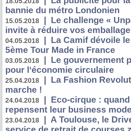
|
La publicité pour la
18.05.2018
bannie du métro Londonien
|
Le challenge « Unp
15.05.2018
invite à réduire vos emballage
|
La Camif dévoile 
04.05.2018
5ème Tour Made in France
|
Le gouvernement p
03.05.2018
pour l‘économie circulaire
|
La Fashion Revolut
25.04.2018
marche !
|
Eco-cirque : quand
24.04.2018
repensent leur business mode
|
A Toulouse, le Driv
23.04.2018
service de retrait de courses 