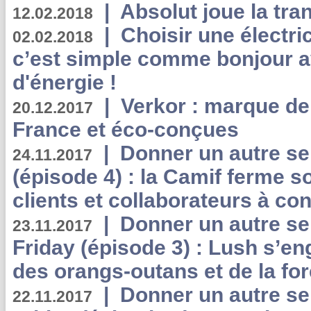
|
Absolut joue la tr
12.02.2018
|
Choisir une électri
02.02.2018
c’est simple comme bonjour 
d'énergie !
|
Verkor : marque de
20.12.2017
France et éco-conçues
|
Donner un autre se
24.11.2017
(épisode 4) : la Camif ferme so
clients et collaborateurs à 
|
Donner un autre se
23.11.2017
Friday (épisode 3) : Lush s’en
des orangs-outans et de la for
|
Donner un autre se
22.11.2017