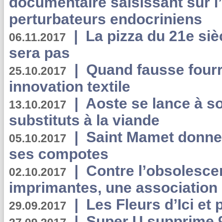
documentaire saisissant sur l
perturbateurs endocriniens
|
La pizza du 21e siè
06.11.2017
sera pas
|
Quand fausse fourr
25.10.2017
innovation textile
|
Aoste se lance à so
13.10.2017
substituts à la viande
|
Saint Mamet donne 
05.10.2017
ses compotes
|
Contre l’obsolesc
02.10.2017
imprimantes, une association 
|
Les Fleurs d’Ici et p
29.09.2017
|
Super U supprime 