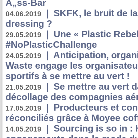
Ã„ss-Bar
|
SKFK, le bruit de l
04.06.2019
dressing ?
|
Une « Plastic Rebe
29.05.2019
#NoPlasticChallenge
|
Anticipation, organi
24.05.2019
Waste engage les organisate
sportifs à se mettre au vert !
|
Se mettre au vert da
21.05.2019
décollage des compagnies aé
|
Producteurs et co
17.05.2019
réconciliés grâce à Moyee cof
|
Sourcing is so in 
14.05.2019