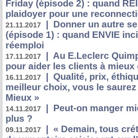
Friday (épisode 2) : quand RE
plaidoyer pour une reconnecti
|
Donner un autre se
21.11.2017
(épisode 1) : quand ENVIE inci
réemploi
|
Au E.Leclerc Quimp
17.11.2017
pour aider les clients à mie
|
Qualité, prix, éthiqu
16.11.2017
meilleur choix, vous le saure
Mieux »
|
Peut-on manger mi
14.11.2017
plus ?
|
« Demain, tous crét
09.11.2017