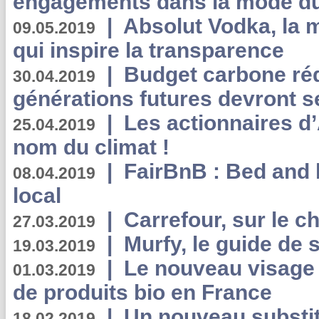
engagements dans la mode du
|
Absolut Vodka, la 
09.05.2019
qui inspire la transparence
|
Budget carbone rédu
30.04.2019
générations futures devront se
|
Les actionnaires 
25.04.2019
nom du climat !
|
FairBnB : Bed and 
08.04.2019
local
|
Carrefour, sur le c
27.03.2019
|
Murfy, le guide de 
19.03.2019
|
Le nouveau visag
01.03.2019
de produits bio en France
|
Un nouveau substit
18.02.2019