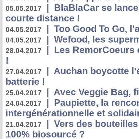
|
BlaBlaCar se lance
05.05.2017
courte distance !
|
Too Good To Go, l’a
04.05.2017
|
Wefood, les superm
04.05.2017
|
Les RemorCoeurs on
28.04.2017
!
|
Auchan boycotte l’
27.04.2017
batterie !
|
Avec Veggie Bag, fi
25.04.2017
|
Paupiette, la renco
24.04.2017
intergénérationnelle et solidair
|
Vers des bouteilles
21.04.2017
100% biosourcé ?