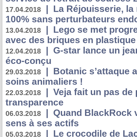
|
La Réjouisserie, la
17.04.2018
100% sans perturbateurs end
|
Lego se met progr
13.04.2018
avec des briques en plastique
|
G-star lance un jea
12.04.2018
éco-conçu
|
Botanic s’attaque 
29.03.2018
soins animaliers !
|
Veja fait un pas de 
22.03.2018
transparence
|
Quand BlackRock v
06.03.2018
sens à ses actifs
|
Le crocodile de La
05.03.2018