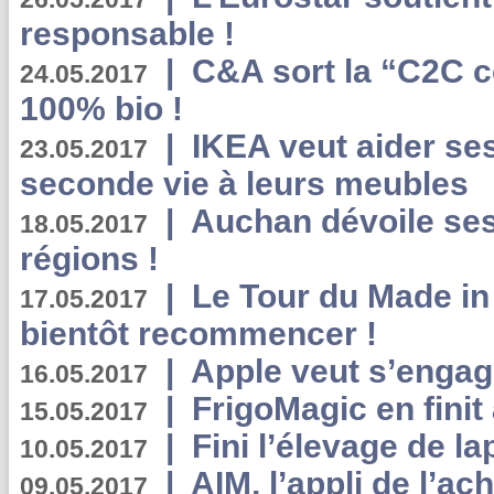
responsable !
|
C&A sort la “C2C c
24.05.2017
100% bio !
|
IKEA veut aider se
23.05.2017
seconde vie à leurs meubles
|
Auchan dévoile se
18.05.2017
régions !
|
Le Tour du Made in
17.05.2017
bientôt recommencer !
|
Apple veut s’engage
16.05.2017
|
FrigoMagic en finit 
15.05.2017
|
Fini l’élevage de la
10.05.2017
|
AIM, l’appli de l’ac
09.05.2017