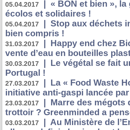
|
« BON et bien », l
05.04.2017
écolos et solidaires !
|
Stop aux déchets i
05.04.2017
bien compris !
|
Happy end chez Bio
31.03.2017
vente d’eau en bouteilles plas
|
Le végétal se fait 
30.03.2017
Portugal !
|
La « Food Waste Hot
27.03.2017
initiative anti-gaspi lancée pa
|
Marre des mégots q
23.03.2017
trottoir ? Greenminded a pens
|
Au Ministère de l’
03.03.2017