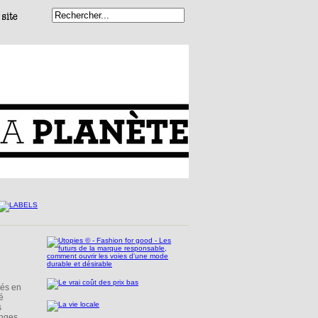
nés en
é
s
ranges …