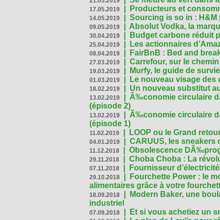
21.05.2019
|
Producteurs et consomma
17.05.2019
|
Sourcing is so in : H&
14.05.2019
|
Absolut Vodka, la marque
09.05.2019
|
Budget carbone réduit pa
30.04.2019
|
Les actionnaires d’Amaz
25.04.2019
|
FairBnB : Bed and breakf
08.04.2019
|
Carrefour, sur le chemin
27.03.2019
|
Murfy, le guide de survi
19.03.2019
|
Le nouveau visage des 
01.03.2019
|
Un nouveau substitut au
18.02.2019
|
Ã‰conomie circulaire da
13.02.2019
(épisode 2)
|
Ã‰conomie circulaire da
13.02.2019
(épisode 1)
|
LOOP ou le Grand retour
11.02.2019
|
CARUUS, les sneakers qu
04.01.2019
|
Obsolescence DÃ‰prog
11.12.2018
|
Choba Choba : La révolu
29.11.2018
|
Fournisseur d’électricit
07.11.2018
|
Fourchette Power : le m
29.10.2018
alimentaires grâce à votre fourchet
|
Modern Baker, une boulan
18.09.2018
industriel
|
Et si vous achetiez un 
07.09.2018