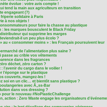
nète évolue : votre avis compte !
i tend la main aux agriculteurs en transition
cte engageant (?)
riperie solidaire à Paris
e à nos objets !
consommateurs pour faire la chasse au plastique
 : les marques bousculent le Black Friday
 distributeur qui supprime les marges
eviendrait-il un peu plus écolo ?
 au « consommer moins » : les Français poursuivent leur
rmarché de l’alimentation plus saine ?
ui passe au crible vos vêtements
sparence dans les fragrances
éro déchet, zéro carton ?
t : l’avenir du cargo dans le voilier !
r l’éponge sur le plastique
os couverts, mangez-les !
ez soi en un clic… et bientôt sans plastique ?
 boulangeries avec Ã„ss-Bar
olution dans vos dressing ?
 » pour le nouveau #NoPlasticChallenge
ion, action : Zero Waste engage les organisateurs d’événem
es airs : le lent décollage des compagnies aériennes