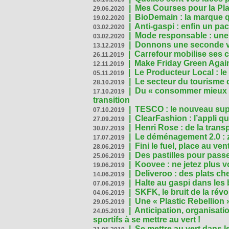
|
Mes Courses pour la Pla
29.06.2020
|
BioDemain : la marque qu
19.02.2020
|
Anti-gaspi : enfin un pa
03.02.2020
|
Mode responsable : une f
03.02.2020
|
Donnons une seconde vi
13.12.2019
|
Carrefour mobilise ses 
26.11.2019
|
Make Friday Green Again
12.11.2019
|
Le Producteur Local : le
05.11.2019
|
Le secteur du tourisme d
28.10.2019
|
Du « consommer mieux »
17.10.2019
transition
|
TESCO : le nouveau supe
07.10.2019
|
ClearFashion : l’appli q
27.09.2019
|
Henri Rose : de la tran
30.07.2019
|
Le déménagement 2.0 : z
17.07.2019
|
Fini le fuel, place au ven
28.06.2019
|
Des pastilles pour passe
25.06.2019
|
Koovee : ne jetez plus v
19.06.2019
|
Deliveroo : des plats ch
14.06.2019
|
Halte au gaspi dans les
07.06.2019
|
SKFK, le bruit de la rév
04.06.2019
|
Une « Plastic Rebellion
29.05.2019
|
Anticipation, organisat
24.05.2019
sportifs à se mettre au vert !
|
Se mettre au vert dans l