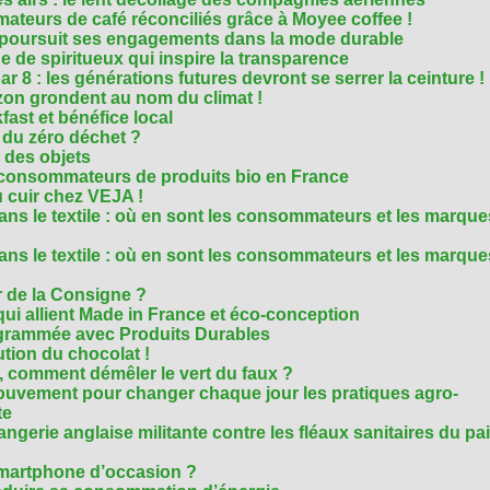
teurs de café réconciliés grâce à Moyee coffee !
M poursuit ses engagements dans la mode durable
 de spiritueux qui inspire la transparence
r 8 : les générations futures devront se serrer la ceinture !
on grondent au nom du climat !
ast et bénéfice local
 du zéro déchet ?
e des objets
consommateurs de produits bio en France
 cuir chez VEJA !
ns le textile : où en sont les consommateurs et les marque
ns le textile : où en sont les consommateurs et les marque
 de la Consigne ?
i allient Made in France et éco-conception
rammée avec Produits Durables
tion du chocolat !
é, comment démêler le vert du faux ?
ouvement pour changer chaque jour les pratiques agro-
te
gerie anglaise militante contre les fléaux sanitaires du pa
smartphone d’occasion ?