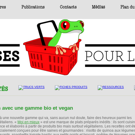
is avec une gamme bio et vegan
là une nouvelle gamme qui va, sans aucun nul doute, faire des heureux parmi les
étaliens. «
Moi en mieux
» est une marque de plats préparés inédits : ils sont cuisi
nce et élaborés à partir de produits bio mais surtout végétaliens. Les recettes ont ét
cialement conçues pour être saines et gourmandes : risotto de quinoa aux légume
quants, spaghettis tomate basilic aux petits poids et brocoli, poêlée de légumes o