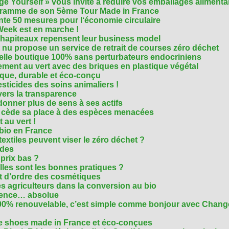
e Yourself » vous invite à réduire vos emballages alimenta
ogramme de son 5ème Tour Made in France
te 50 mesures pour l‘économie circulaire
Week est en marche !
chapiteaux repensent leur business model
t nu propose un service de retrait de courses zéro déchet
velle boutique 100% sans perturbateurs endocriniens
ment au vert avec des briques en plastique végétal
ique, durable et éco-conçu
sticides des soins animaliers !
 vers la transparence
nner plus de sens à ses actifs
e cède sa place à des espèces menacées
 au vert !
 bio en France
extiles peuvent viser le zéro déchet ?
ides
 prix bas ?
les sont les bonnes pratiques ?
t d’ordre des cosmétiques
s agriculteurs dans la conversion au bio
arence… absolue
 100% renouvelable, c’est simple comme bonjour avec Chan
te shoes made in France et éco-conçues