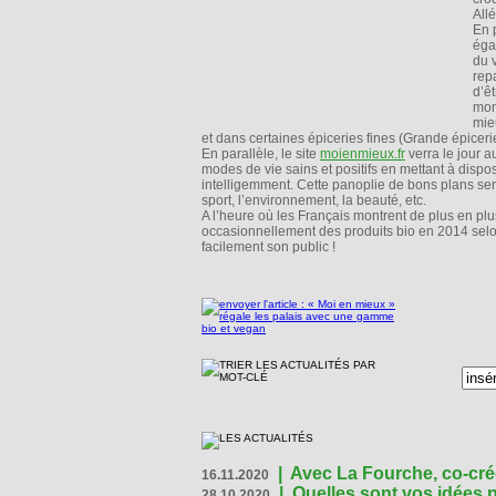
All
En 
éga
du 
repa
d’ê
mon
mie
et dans certaines épiceries fines (Grande épiceri
En parallèle, le site
moienmieux.fr
verra le jour a
modes de vie sains et positifs en mettant à dispo
intelligemment. Cette panoplie de bons plans sera
sport, l’environnement, la beauté, etc.
A l’heure où les Français montrent de plus en pl
occasionnellement des produits bio en 2014 selo
facilement son public !
|
Avec La Fourche, co-crée
16.11.2020
|
Quelles sont vos idées
28.10.2020