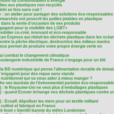
réduire sa consommation d’énergie
dieu aux plastiques non recyclés
ki se fera sans cuir !
» : un atelier pour partager des solutions éco-responsables
archés ont proscrit les pailles jetables en plastique
 dans la vente d’occasion de ses produits
agent pour la visibilité des LGBT+
mobilier co-créé, innovant et éco-responsable
can Express qui réduit les déchets plastique dans les océa
ntre la pêche électrique, destructrice des milieux marins
 vous permet de produire votre propre énergie verte en
ui combat le changement climatique
boulangerie industrielle de France s’engage pour un blé
, la BD numérique qui pense l’alimentation durable de dema
s’engagent pour des repas sans viande
e nutritionnel qui va vous aider à mieux manger ?
che ses lauréats de l’événementiel parisien éco-responsable
3) : le Royaume-Uni ne veut plus d’emballages plastiques
 2) : quand Ecover échange vos déchets plastiques contre u
) : Ecoalf, dépolluer les mers pour un textile militant
cultivé et fabriqué en France
unk food » bientôt bannie du métro Londonien