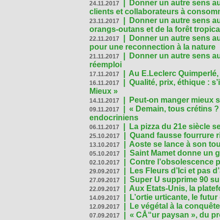
|
Donner un autre sens au 
24.11.2017
clients et collaborateurs à conso
|
Donner un autre sens au
23.11.2017
orangs-outans et de la forêt tropica
|
Donner un autre sens au
22.11.2017
pour une reconnection à la nature
|
Donner un autre sens au 
21.11.2017
réemploi
|
Au E.Leclerc Quimperlé,
17.11.2017
|
Qualité, prix, éthique : 
16.11.2017
Mieux »
|
Peut-on manger mieux s
14.11.2017
|
« Demain, tous crétins ?
09.11.2017
endocriniens
|
La pizza du 21e siècle s
06.11.2017
|
Quand fausse fourrure ri
25.10.2017
|
Aoste se lance à son tou
13.10.2017
|
Saint Mamet donne un g
05.10.2017
|
Contre l’obsolescence p
02.10.2017
|
Les Fleurs d’Ici et pas d’
29.09.2017
|
Super U supprime 90 su
27.09.2017
|
Aux Etats-Unis, la plate
22.09.2017
|
L’ortie urticante, le futur
14.09.2017
|
Le végétal à la conquête
12.09.2017
|
« CÅ“ur paysan », du p
07.09.2017