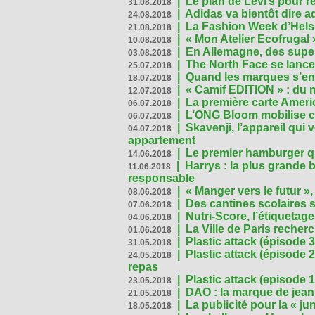
|
Le plan de Levi’s pour 
31.08.2018
|
Adidas va bientôt dire a
24.08.2018
|
La Fashion Week d’Helsin
21.08.2018
|
« Mon Atelier Ecofrugal 
10.08.2018
|
En Allemagne, des superm
03.08.2018
|
The North Face se lance
25.07.2018
|
Quand les marques s’eng
18.07.2018
|
« Camif EDITION » : du 
12.07.2018
|
La première carte Ameri
06.07.2018
|
L’ONG Bloom mobilise co
06.07.2018
|
Skavenji, l’appareil qui
04.07.2018
appartement
|
Le premier hamburger q
14.06.2018
|
Harrys : la plus grande 
11.06.2018
responsable
|
« Manger vers le futur »
08.06.2018
|
Des cantines scolaires 
07.06.2018
|
Nutri-Score, l’étiquetag
04.06.2018
|
La Ville de Paris recher
01.06.2018
|
Plastic attack (épisode 
31.05.2018
|
Plastic attack (épisode
24.05.2018
repas
|
Plastic attack (episode 1
23.05.2018
|
DAO : la marque de jean 
21.05.2018
|
La publicité pour la « j
18.05.2018