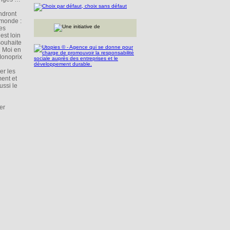
endront
 monde :
ses
est loin
souhaite
« Moi en
Monoprix
er les
ment et
ussi le
er