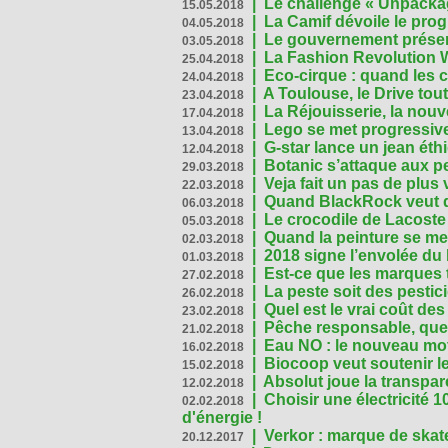
|
Le challenge « Unpackag
15.05.2018
|
La Camif dévoile le pr
04.05.2018
|
Le gouvernement présen
03.05.2018
|
La Fashion Revolution 
25.04.2018
|
Eco-cirque : quand les 
24.04.2018
|
A Toulouse, le Drive tou
23.04.2018
|
La Réjouisserie, la nou
17.04.2018
|
Lego se met progressive
13.04.2018
|
G-star lance un jean éth
12.04.2018
|
Botanic s’attaque aux pe
29.03.2018
|
Veja fait un pas de plus
22.03.2018
|
Quand BlackRock veut do
06.03.2018
|
Le crocodile de Lacost
05.03.2018
|
Quand la peinture se met
02.03.2018
|
2018 signe l’envolée du
01.03.2018
|
Est-ce que les marques t
27.02.2018
|
La peste soit des pestic
26.02.2018
|
Quel est le vrai coût des
23.02.2018
|
Pêche responsable, quel
21.02.2018
|
Eau NO : le nouveau mo
16.02.2018
|
Biocoop veut soutenir le
15.02.2018
|
Absolut joue la transp
12.02.2018
|
Choisir une électricité
02.02.2018
d'énergie !
|
Verkor : marque de ska
20.12.2017