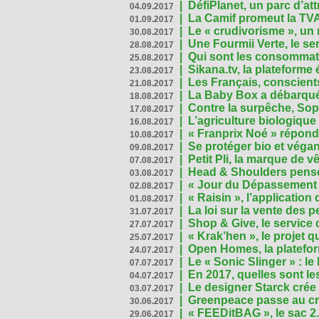
|
DéfiPlanet, un parc d’at
04.09.2017
|
La Camif promeut la TVA
01.09.2017
|
Le « crudivorisme », un 
30.08.2017
|
Une Fourmii Verte, le ser
28.08.2017
|
Qui sont les consommat
25.08.2017
|
Sikana.tv, la plateform
23.08.2017
|
Les Français, conscients
21.08.2017
|
La Baby Box a débarqué
18.08.2017
|
Contre la surpêche, Soph
17.08.2017
|
L’agriculture biologique
16.08.2017
|
« Franprix Noé » répond
10.08.2017
|
Se protéger bio et végan,
09.08.2017
|
Petit Pli, la marque de 
07.08.2017
|
Head & Shoulders pense
03.08.2017
|
« Jour du Dépassement Pl
02.08.2017
|
« Raisin », l’application 
01.08.2017
|
La loi sur la vente des 
31.07.2017
|
Shop & Give, le service q
27.07.2017
|
« Krak’hen », le projet 
25.07.2017
|
Open Homes, la plateform
24.07.2017
|
Le « Sonic Slinger » : l
07.07.2017
|
En 2017, quelles sont le
04.07.2017
|
Le designer Starck crée 
03.07.2017
|
Greenpeace passe au cri
30.06.2017
|
« FEEDitBAG », le sac 2.
29.06.2017