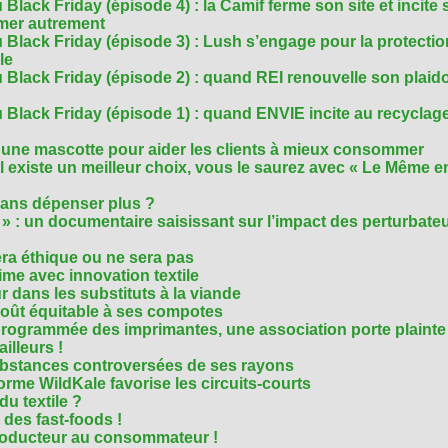
Black Friday (épisode 4) : la Camif ferme son site et incite 
mmer autrement
 Black Friday (épisode 3) : Lush s’engage pour la protecti
le
 Black Friday (épisode 2) : quand REI renouvelle son plaid
Black Friday (épisode 1) : quand ENVIE incite au recyclage
 une mascotte pour aider les clients à mieux consommer
s’il existe un meilleur choix, vous le saurez avec « Le Même e
ans dépenser plus ?
 » : un documentaire saisissant sur l’impact des perturbate
era éthique ou ne sera pas
me avec innovation textile
r dans les substituts à la viande
oût équitable à ses compotes
rogrammée des imprimantes, une association porte plainte
ailleurs !
bstances controversées de ses rayons
forme WildKale favorise les circuits-courts
 du textile ?
 des fast-foods !
roducteur au consommateur !