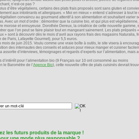
échant, n’est-ce pas ?
plus d’être végétaliens, certains des plats frais proposés sont sans gluten et convi
lement aux intolérants et allergiques. « Moi en mieux » entend s’adresser à tout le
végétalien convaincu au gourmand attentif à son alimentation et souhaitant varier 
s. Avec un mot d’ordre : démontrer que la cuisine bio, et qui plus est végétalienne, 
tre morose et ennuyeuse. Dorothée Dereux, la créatrice de cette nouvelle gamme, 
trer que l’on peut se faire plaisir tout en mangeant sainement. Les plats préparés 
ux » sont à découvrir dès le mois d’avril aux rayons frais des magasins Naturalia, 
e de Paris, Lafayette Gourmet), pour 5,5 euros.
u mois de juin 2015. Voulu comme une vraie boîte à outils, le site visera à encourag
sition des internautes des conseils et astuces pour mieux manger et cuisiner facile
 assortie d’interviews, témoignages et regards d’experts sur l’alimentation, mais a
us d’intérêt pour l’alimentation bio (9 Français sur 10 ont consommé au moins
n le Baromètre de l’
Agence Bio
), cette nouvelle offre de plats cuisinés devrait trouv
z les futurs produits de la marque !
 pour une mode plus responsable ?