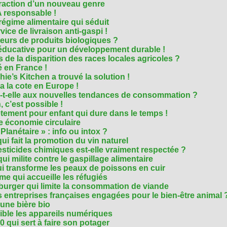
traction d’un nouveau genre
 responsable !
régime alimentaire qui séduit
vice de livraison anti-gaspi !
eurs de produits biologiques ?
e éducative pour un développement durable !
 de la disparition des races locales agricoles ?
 en France !
ie’s Kitchen a trouvé la solution !
 a la cote en Europe !
-t-elle aux nouvelles tendances de consommation ?
 c’est possible !
vêtement pour enfant qui dure dans le temps !
 économie circulaire
anétaire » : info ou intox ?
qui fait la promotion du vin naturel
pesticides chimiques est-elle vraiment respectée ?
ui milite contre le gaspillage alimentaire
qui transforme les peaux de poissons en cuir
e qui accueille les réfugiés
e burger qui limite la consommation de viande
s entreprises françaises engagées pour le bien-être animal 
une bière bio
ble les appareils numériques
0 qui sert à faire son potager