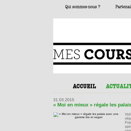
31.03.2015
« Moi en mieux » régale les pala
Voi
vég
Fra
spé
cro