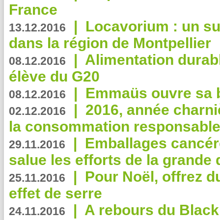
France
|
Locavorium : un s
13.12.2016
dans la région de Montpellier
|
Alimentation durab
08.12.2016
élève du G20
|
Emmaüs ouvre sa bo
08.12.2016
|
2016, année charni
02.12.2016
la consommation responsable
|
Emballages cancér
29.11.2016
salue les efforts de la grande 
|
Pour Noël, offrez d
25.11.2016
effet de serre
|
A rebours du Black
24.11.2016