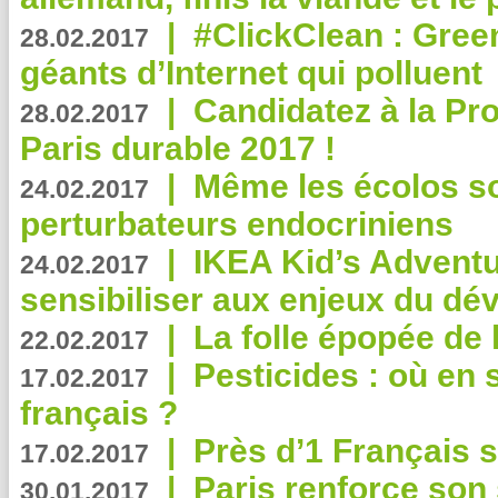
|
#ClickClean : Gree
28.02.2017
géants d’Internet qui polluent
|
Candidatez à la Pr
28.02.2017
Paris durable 2017 !
|
Même les écolos s
24.02.2017
perturbateurs endocriniens
|
IKEA Kid’s Adventu
24.02.2017
sensibiliser aux enjeux du d
|
La folle épopée de 
22.02.2017
|
Pesticides : où en 
17.02.2017
français ?
|
Près d’1 Français su
17.02.2017
|
Paris renforce son
30.01.2017