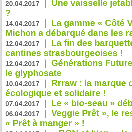
|
Une vaisselle jeta
20.04.2017
?
|
La gamme « Côté Vé
14.04.2017
Michon a débarqué dans les r
|
La fin des barquett
12.04.2017
cantines strasbourgeoises !
|
Générations Future
12.04.2017
le glyphosate
|
Rrraw : la marque 
10.04.2017
écologique et solidaire !
|
Le « bio-seau » déb
07.04.2017
|
Veggie Prêt », le r
06.04.2017
« Prêt à manger » !