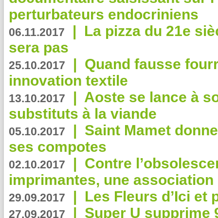
perturbateurs endocriniens
|
La pizza du 21e siè
06.11.2017
sera pas
|
Quand fausse fourr
25.10.2017
innovation textile
|
Aoste se lance à so
13.10.2017
substituts à la viande
|
Saint Mamet donne 
05.10.2017
ses compotes
|
Contre l’obsolesc
02.10.2017
imprimantes, une association 
|
Les Fleurs d’Ici et p
29.09.2017
|
Super U supprime 
27.09.2017