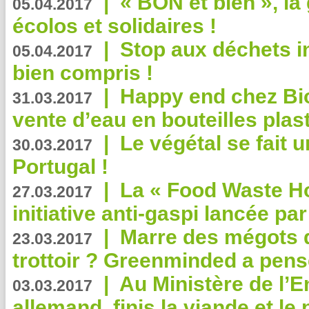
|
« BON et bien », l
05.04.2017
écolos et solidaires !
|
Stop aux déchets i
05.04.2017
bien compris !
|
Happy end chez Bio
31.03.2017
vente d’eau en bouteilles plas
|
Le végétal se fait 
30.03.2017
Portugal !
|
La « Food Waste Hot
27.03.2017
initiative anti-gaspi lancée pa
|
Marre des mégots q
23.03.2017
trottoir ? Greenminded a pens
|
Au Ministère de l’
03.03.2017
allemand, finis la viande et le