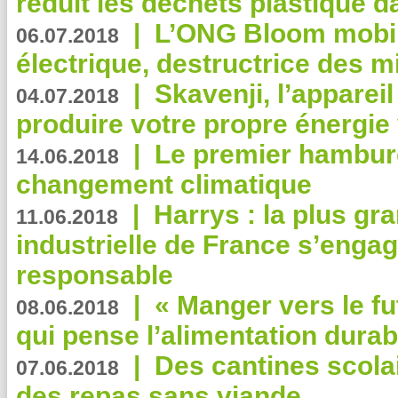
réduit les déchets plastique 
|
L’ONG Bloom mobil
06.07.2018
électrique, destructrice des m
|
Skavenji, l’apparei
04.07.2018
produire votre propre énergie
|
Le premier hambur
14.06.2018
changement climatique
|
Harrys : la plus gr
11.06.2018
industrielle de France s’engag
responsable
|
« Manger vers le fu
08.06.2018
qui pense l’alimentation dura
|
Des cantines scola
07.06.2018
des repas sans viande