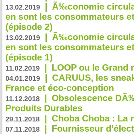
|
Ã‰conomie circulair
13.02.2019
en sont les consommateurs et
(épisode 2)
|
Ã‰conomie circulair
13.02.2019
en sont les consommateurs et
(épisode 1)
|
LOOP ou le Grand r
11.02.2019
|
CARUUS, les sneake
04.01.2019
France et éco-conception
|
Obsolescence DÃ
11.12.2018
Produits Durables
|
Choba Choba : La r
29.11.2018
|
Fournisseur d’élec
07.11.2018