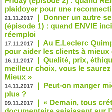
Friday (épisode 2) : quand RE
plaidoyer pour une reconnecti
|
Donner un autre se
21.11.2017
(épisode 1) : quand ENVIE inci
réemploi
|
Au E.Leclerc Quimp
17.11.2017
pour aider les clients à mie
|
Qualité, prix, éthiqu
16.11.2017
meilleur choix, vous le saure
Mieux »
|
Peut-on manger mi
14.11.2017
plus ?
|
« Demain, tous crét
09.11.2017
documentaire saisissant sur l