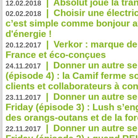
|
Absolut joue la tr
12.02.2018
|
Choisir une électri
02.02.2018
c’est simple comme bonjour 
d'énergie !
|
Verkor : marque de
20.12.2017
France et éco-conçues
|
Donner un autre se
24.11.2017
(épisode 4) : la Camif ferme so
clients et collaborateurs à 
|
Donner un autre se
23.11.2017
Friday (épisode 3) : Lush s’en
des orangs-outans et de la for
|
Donner un autre se
22.11.2017