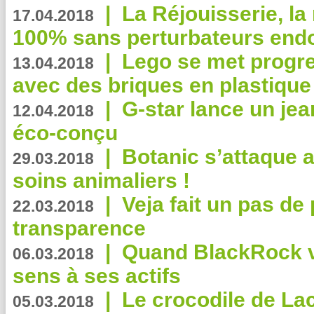
|
La Réjouisserie, la
17.04.2018
100% sans perturbateurs end
|
Lego se met progr
13.04.2018
avec des briques en plastique
|
G-star lance un jea
12.04.2018
éco-conçu
|
Botanic s’attaque 
29.03.2018
soins animaliers !
|
Veja fait un pas de 
22.03.2018
transparence
|
Quand BlackRock v
06.03.2018
sens à ses actifs
|
Le crocodile de La
05.03.2018