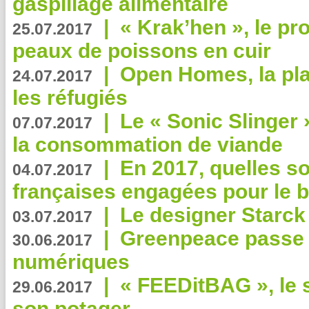
gaspillage alimentaire
|
« Krak’hen », le pr
25.07.2017
peaux de poissons en cuir
|
Open Homes, la pla
24.07.2017
les réfugiés
|
Le « Sonic Slinger »
07.07.2017
la consommation de viande
|
En 2017, quelles so
04.07.2017
françaises engagées pour le b
|
Le designer Starck 
03.07.2017
|
Greenpeace passe a
30.06.2017
numériques
|
« FEEDitBAG », le s
29.06.2017
son potager