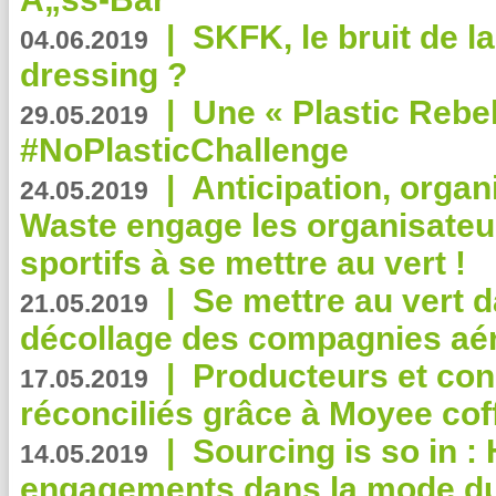
|
SKFK, le bruit de l
04.06.2019
dressing ?
|
Une « Plastic Rebe
29.05.2019
#NoPlasticChallenge
|
Anticipation, organi
24.05.2019
Waste engage les organisate
sportifs à se mettre au vert !
|
Se mettre au vert da
21.05.2019
décollage des compagnies aé
|
Producteurs et co
17.05.2019
réconciliés grâce à Moyee cof
|
Sourcing is so in 
14.05.2019
engagements dans la mode du