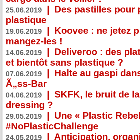
|
Des pastilles pour 
25.06.2019
plastique
|
Koovee : ne jetez p
19.06.2019
mangez-les !
|
Deliveroo : des pla
14.06.2019
et bientôt sans plastique ?
|
Halte au gaspi dan
07.06.2019
Ã„ss-Bar
|
SKFK, le bruit de l
04.06.2019
dressing ?
|
Une « Plastic Rebe
29.05.2019
#NoPlasticChallenge
|
Anticipation, organi
24.05.2019