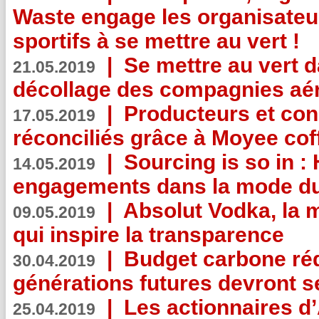
Waste engage les organisate
sportifs à se mettre au vert !
|
Se mettre au vert da
21.05.2019
décollage des compagnies aé
|
Producteurs et co
17.05.2019
réconciliés grâce à Moyee cof
|
Sourcing is so in 
14.05.2019
engagements dans la mode du
|
Absolut Vodka, la 
09.05.2019
qui inspire la transparence
|
Budget carbone rédu
30.04.2019
générations futures devront se
|
Les actionnaires 
25.04.2019