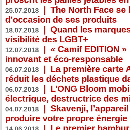
|
The North Face se 
25.07.2018
d’occasion de ses produits
|
Quand les marques
18.07.2018
visibilité des LGBT+
|
« Camif EDITION » :
12.07.2018
innovant et éco-responsable
|
La première carte 
06.07.2018
réduit les déchets plastique 
|
L’ONG Bloom mobil
06.07.2018
électrique, destructrice des m
|
Skavenji, l’apparei
04.07.2018
produire votre propre énergie
|
Le premier hambur
14.06.2018