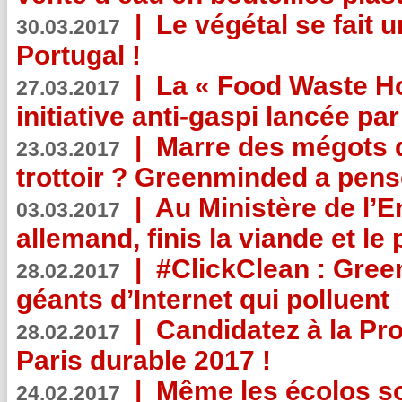
|
Le végétal se fait 
30.03.2017
Portugal !
|
La « Food Waste Hot
27.03.2017
initiative anti-gaspi lancée pa
|
Marre des mégots q
23.03.2017
trottoir ? Greenminded a pens
|
Au Ministère de l’
03.03.2017
allemand, finis la viande et le
|
#ClickClean : Gree
28.02.2017
géants d’Internet qui polluent
|
Candidatez à la Pr
28.02.2017
Paris durable 2017 !
|
Même les écolos s
24.02.2017