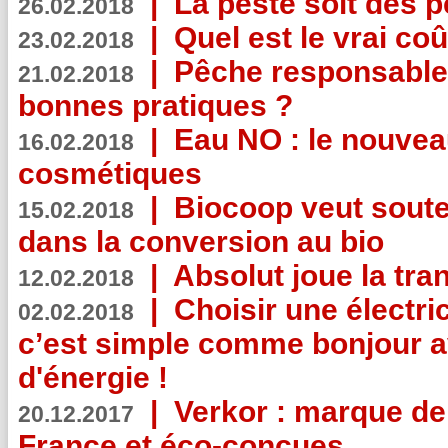
|
La peste soit des p
26.02.2018
|
Quel est le vrai coû
23.02.2018
|
Pêche responsable,
21.02.2018
bonnes pratiques ?
|
Eau NO : le nouvea
16.02.2018
cosmétiques
|
Biocoop veut souten
15.02.2018
dans la conversion au bio
|
Absolut joue la tr
12.02.2018
|
Choisir une électri
02.02.2018
c’est simple comme bonjour 
d'énergie !
|
Verkor : marque de
20.12.2017
France et éco-conçues