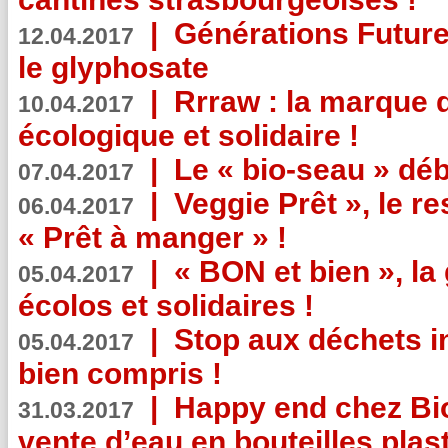
|
Générations Future
12.04.2017
le glyphosate
|
Rrraw : la marque 
10.04.2017
écologique et solidaire !
|
Le « bio-seau » déb
07.04.2017
|
Veggie Prêt », le r
06.04.2017
« Prêt à manger » !
|
« BON et bien », l
05.04.2017
écolos et solidaires !
|
Stop aux déchets i
05.04.2017
bien compris !
|
Happy end chez Bio
31.03.2017
vente d’eau en bouteilles plas