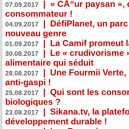
|
« CÅ“ur paysan », 
07.09.2017
consommateur !
|
DéfiPlanet, un parc
04.09.2017
nouveau genre
|
La Camif promeut l
01.09.2017
|
Le « crudivorisme 
30.08.2017
alimentaire qui séduit
|
Une Fourmii Verte, 
28.08.2017
anti-gaspi !
|
Qui sont les cons
25.08.2017
biologiques ?
|
Sikana.tv, la plate
23.08.2017
développement durable !