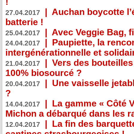
!
|
Auchan boycotte l’
27.04.2017
batterie !
|
Avec Veggie Bag, fi
25.04.2017
|
Paupiette, la renco
24.04.2017
intergénérationnelle et solidair
|
Vers des bouteilles
21.04.2017
100% biosourcé ?
|
Une vaisselle jeta
20.04.2017
?
|
La gamme « Côté Vé
14.04.2017
Michon a débarqué dans les r
|
La fin des barquett
12.04.2017
cantines strasbourgeoises !