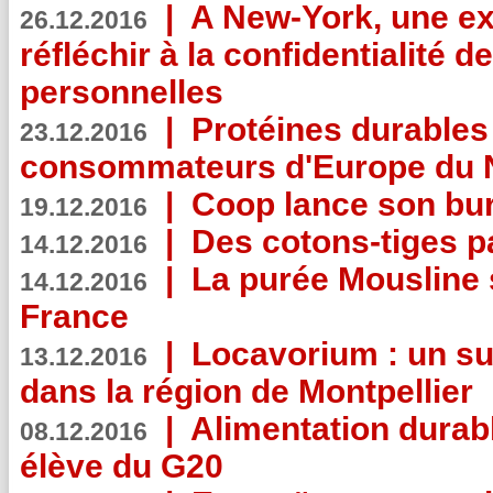
|
A New-York, une exp
26.12.2016
réfléchir à la confidentialité 
personnelles
|
Protéines durables 
23.12.2016
consommateurs d'Europe du 
|
Coop lance son bur
19.12.2016
|
Des cotons-tiges pa
14.12.2016
|
La purée Mousline 
14.12.2016
France
|
Locavorium : un s
13.12.2016
dans la région de Montpellier
|
Alimentation durab
08.12.2016
élève du G20