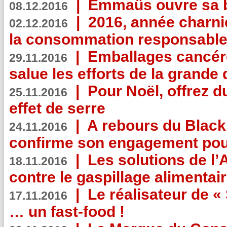
|
Emmaüs ouvre sa bo
08.12.2016
|
2016, année charni
02.12.2016
la consommation responsable
|
Emballages cancér
29.11.2016
salue les efforts de la grande 
|
Pour Noël, offrez d
25.11.2016
effet de serre
|
A rebours du Black
24.11.2016
confirme son engagement pour
|
Les solutions de l
18.11.2016
contre le gaspillage alimentair
|
Le réalisateur de «
17.11.2016
… un fast-food !