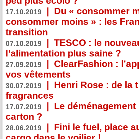
peu plus écolo ?
|
Du « consommer mi
17.10.2019
consommer moins » : les Fran
transition
|
TESCO : le nouvea
07.10.2019
l’alimentation plus saine ?
|
ClearFashion : l’ap
27.09.2019
vos vêtements
|
Henri Rose : de la
30.07.2019
fragrances
|
Le déménagement 2.
17.07.2019
carton ?
|
Fini le fuel, place a
28.06.2019
cargo dans le voilier !