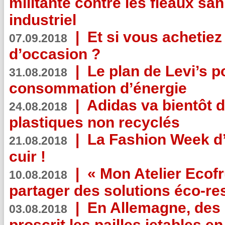
militante contre les fléaux san
industriel
|
Et si vous achetie
07.09.2018
d’occasion ?
|
Le plan de Levi’s p
31.08.2018
consommation d’énergie
|
Adidas va bientôt d
24.08.2018
plastiques non recyclés
|
La Fashion Week d’
21.08.2018
cuir !
|
« Mon Atelier Ecofr
10.08.2018
partager des solutions éco-r
|
En Allemagne, des
03.08.2018
proscrit les pailles jetables e