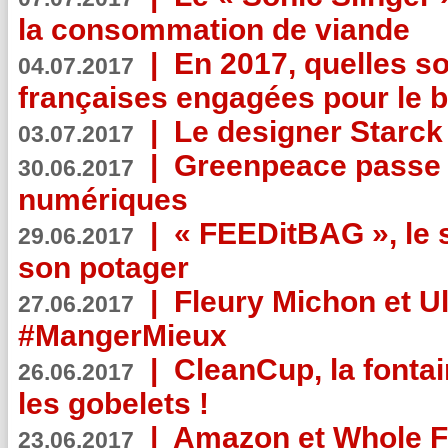
la consommation de viande
|
En 2017, quelles so
04.07.2017
françaises engagées pour le b
|
Le designer Starck 
03.07.2017
|
Greenpeace passe a
30.06.2017
numériques
|
« FEEDitBAG », le s
29.06.2017
son potager
|
Fleury Michon et Ul
27.06.2017
#MangerMieux
|
CleanCup, la fontai
26.06.2017
les gobelets !
|
Amazon et Whole F
23.06.2017