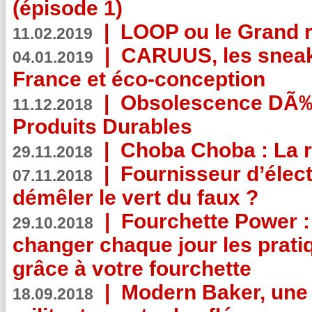
(épisode 1)
|
LOOP ou le Grand r
11.02.2019
|
CARUUS, les sneake
04.01.2019
France et éco-conception
|
Obsolescence DÃ
11.12.2018
Produits Durables
|
Choba Choba : La r
29.11.2018
|
Fournisseur d’élec
07.11.2018
démêler le vert du faux ?
|
Fourchette Power 
29.10.2018
changer chaque jour les prati
grâce à votre fourchette
|
Modern Baker, une 
18.09.2018