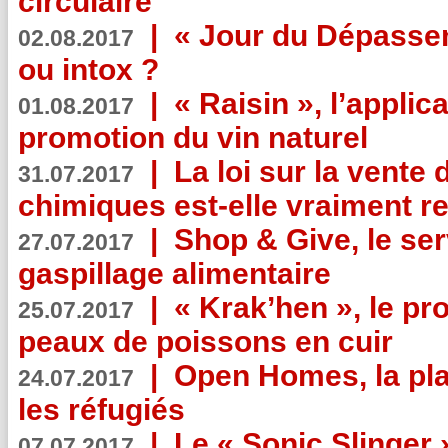
circulaire
|
« Jour du Dépassem
02.08.2017
ou intox ?
|
« Raisin », l’applica
01.08.2017
promotion du vin naturel
|
La loi sur la vente
31.07.2017
chimiques est-elle vraiment r
|
Shop & Give, le serv
27.07.2017
gaspillage alimentaire
|
« Krak’hen », le pr
25.07.2017
peaux de poissons en cuir
|
Open Homes, la pla
24.07.2017
les réfugiés
|
Le « Sonic Slinger »
07.07.2017