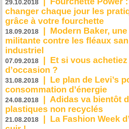
|
Fourchette Power 
29.10.2018
changer chaque jour les prati
grâce à votre fourchette
|
Modern Baker, une 
18.09.2018
militante contre les fléaux san
industriel
|
Et si vous achetie
07.09.2018
d’occasion ?
|
Le plan de Levi’s p
31.08.2018
consommation d’énergie
|
Adidas va bientôt d
24.08.2018
plastiques non recyclés
|
La Fashion Week d’
21.08.2018
cuir !