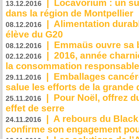
|
Locavorium : un s
13.12.2016
dans la région de Montpellier
|
Alimentation durab
08.12.2016
élève du G20
|
Emmaüs ouvre sa bo
08.12.2016
|
2016, année charni
02.12.2016
la consommation responsable
|
Emballages cancér
29.11.2016
salue les efforts de la grande 
|
Pour Noël, offrez d
25.11.2016
effet de serre
|
A rebours du Black
24.11.2016
confirme son engagement pour