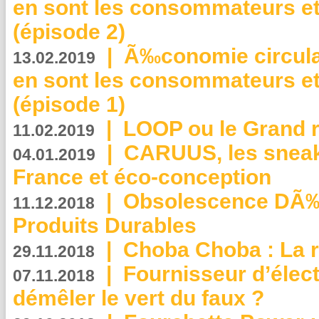
en sont les consommateurs et
(épisode 2)
|
Ã‰conomie circulair
13.02.2019
en sont les consommateurs et
(épisode 1)
|
LOOP ou le Grand r
11.02.2019
|
CARUUS, les sneake
04.01.2019
France et éco-conception
|
Obsolescence DÃ
11.12.2018
Produits Durables
|
Choba Choba : La r
29.11.2018
|
Fournisseur d’élec
07.11.2018
démêler le vert du faux ?