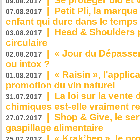
|
Se protéger bio et 
09.08.2017
|
Petit Pli, la marqu
07.08.2017
enfant qui dure dans le temps 
|
Head & Shoulders
03.08.2017
circulaire
|
« Jour du Dépassem
02.08.2017
ou intox ?
|
« Raisin », l’applica
01.08.2017
promotion du vin naturel
|
La loi sur la vente
31.07.2017
chimiques est-elle vraiment r
|
Shop & Give, le serv
27.07.2017
gaspillage alimentaire
|
« Krak’hen », le pr
25.07.2017