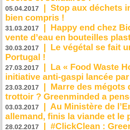
|
Stop aux déchets i
05.04.2017
bien compris !
|
Happy end chez Bio
31.03.2017
vente d’eau en bouteilles plas
|
Le végétal se fait 
30.03.2017
Portugal !
|
La « Food Waste Hot
27.03.2017
initiative anti-gaspi lancée pa
|
Marre des mégots q
23.03.2017
trottoir ? Greenminded a pens
|
Au Ministère de l’
03.03.2017
allemand, finis la viande et le
|
#ClickClean : Gree
28.02.2017