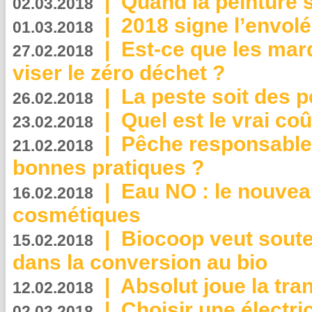
|
Quand la peinture s
02.03.2018
|
2018 signe l’envol
01.03.2018
|
Est-ce que les mar
27.02.2018
viser le zéro déchet ?
|
La peste soit des p
26.02.2018
|
Quel est le vrai coû
23.02.2018
|
Pêche responsable,
21.02.2018
bonnes pratiques ?
|
Eau NO : le nouvea
16.02.2018
cosmétiques
|
Biocoop veut souten
15.02.2018
dans la conversion au bio
|
Absolut joue la tr
12.02.2018
|
Choisir une électri
02.02.2018