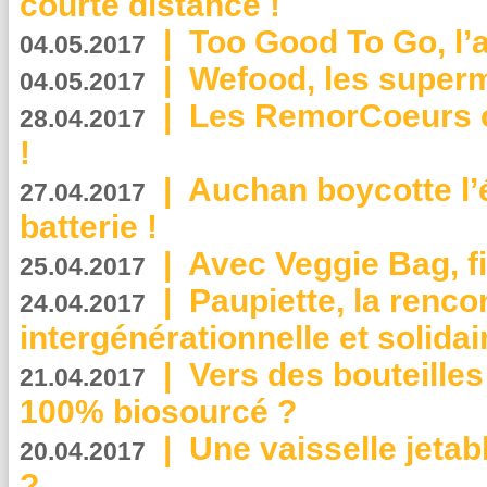
courte distance !
|
Too Good To Go, l’a
04.05.2017
|
Wefood, les superm
04.05.2017
|
Les RemorCoeurs on
28.04.2017
!
|
Auchan boycotte l’
27.04.2017
batterie !
|
Avec Veggie Bag, fi
25.04.2017
|
Paupiette, la renco
24.04.2017
intergénérationnelle et solidair
|
Vers des bouteilles
21.04.2017
100% biosourcé ?
|
Une vaisselle jeta
20.04.2017
?