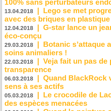
100% sans perturbateurs end
|
Lego se met progr
13.04.2018
avec des briques en plastique
|
G-star lance un jea
12.04.2018
éco-conçu
|
Botanic s’attaque 
29.03.2018
soins animaliers !
|
Veja fait un pas de 
22.03.2018
transparence
|
Quand BlackRock v
06.03.2018
sens à ses actifs
|
Le crocodile de La
05.03.2018
des espèces menacées