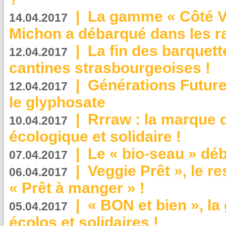
|
La gamme « Côté Vé
14.04.2017
Michon a débarqué dans les r
|
La fin des barquett
12.04.2017
cantines strasbourgeoises !
|
Générations Future
12.04.2017
le glyphosate
|
Rrraw : la marque 
10.04.2017
écologique et solidaire !
|
Le « bio-seau » déb
07.04.2017
|
Veggie Prêt », le r
06.04.2017
« Prêt à manger » !
|
« BON et bien », l
05.04.2017
écolos et solidaires !