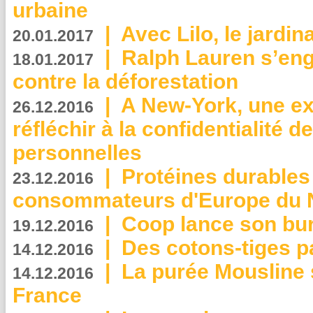
urbaine
|
Avec Lilo, le jardin
20.01.2017
|
Ralph Lauren s’eng
18.01.2017
contre la déforestation
|
A New-York, une exp
26.12.2016
réfléchir à la confidentialité 
personnelles
|
Protéines durables 
23.12.2016
consommateurs d'Europe du 
|
Coop lance son bur
19.12.2016
|
Des cotons-tiges pa
14.12.2016
|
La purée Mousline 
14.12.2016
France