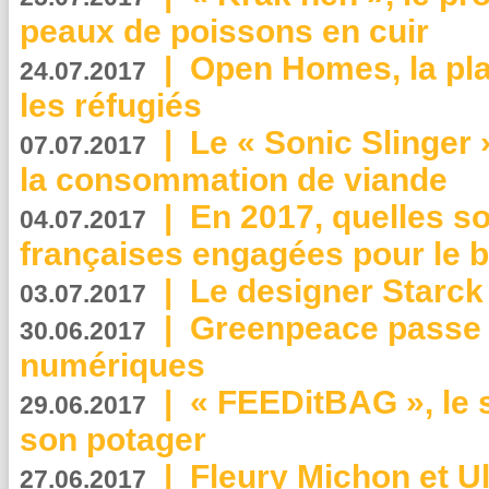
peaux de poissons en cuir
|
Open Homes, la pla
24.07.2017
les réfugiés
|
Le « Sonic Slinger »
07.07.2017
la consommation de viande
|
En 2017, quelles so
04.07.2017
françaises engagées pour le b
|
Le designer Starck 
03.07.2017
|
Greenpeace passe a
30.06.2017
numériques
|
« FEEDitBAG », le s
29.06.2017
son potager
|
Fleury Michon et Ul
27.06.2017