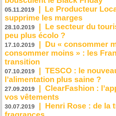
bousculent le Black Friday
|
Le Producteur Local
05.11.2019
supprime les marges
|
Le secteur du touri
28.10.2019
peu plus écolo ?
|
Du « consommer mi
17.10.2019
consommer moins » : les Fran
transition
|
TESCO : le nouvea
07.10.2019
l’alimentation plus saine ?
|
ClearFashion : l’ap
27.09.2019
vos vêtements
|
Henri Rose : de la
30.07.2019
fragrances