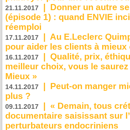
|
Donner un autre se
21.11.2017
(épisode 1) : quand ENVIE inci
réemploi
|
Au E.Leclerc Quimp
17.11.2017
pour aider les clients à mie
|
Qualité, prix, éthiqu
16.11.2017
meilleur choix, vous le saure
Mieux »
|
Peut-on manger mi
14.11.2017
plus ?
|
« Demain, tous crét
09.11.2017
documentaire saisissant sur l
perturbateurs endocriniens