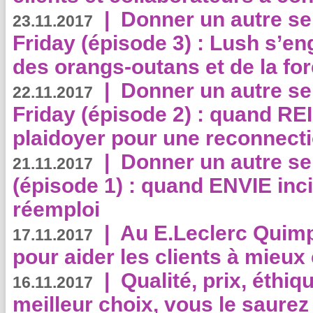
|
Donner un autre se
23.11.2017
Friday (épisode 3) : Lush s’en
des orangs-outans et de la for
|
Donner un autre se
22.11.2017
Friday (épisode 2) : quand RE
plaidoyer pour une reconnecti
|
Donner un autre se
21.11.2017
(épisode 1) : quand ENVIE inci
réemploi
|
Au E.Leclerc Quimp
17.11.2017
pour aider les clients à mie
|
Qualité, prix, éthiqu
16.11.2017
meilleur choix, vous le saure