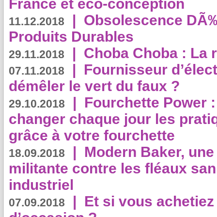
France et éco-conception
|
Obsolescence DÃ
11.12.2018
Produits Durables
|
Choba Choba : La r
29.11.2018
|
Fournisseur d’élec
07.11.2018
démêler le vert du faux ?
|
Fourchette Power 
29.10.2018
changer chaque jour les prati
grâce à votre fourchette
|
Modern Baker, une 
18.09.2018
militante contre les fléaux san
industriel
|
Et si vous achetie
07.09.2018