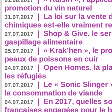
01.08.2017
promotion du vin naturel
|
La loi sur la vente
31.07.2017
chimiques est-elle vraiment r
|
Shop & Give, le serv
27.07.2017
gaspillage alimentaire
|
« Krak’hen », le pr
25.07.2017
peaux de poissons en cuir
|
Open Homes, la pla
24.07.2017
les réfugiés
|
Le « Sonic Slinger »
07.07.2017
la consommation de viande
|
En 2017, quelles so
04.07.2017
françaises engagées pour le b