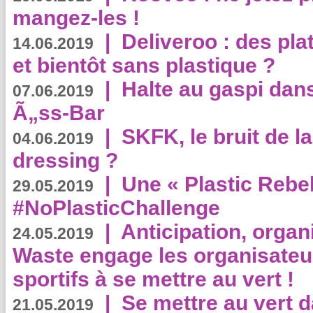
mangez-les !
|
Deliveroo : des pla
14.06.2019
et bientôt sans plastique ?
|
Halte au gaspi dan
07.06.2019
Ã„ss-Bar
|
SKFK, le bruit de l
04.06.2019
dressing ?
|
Une « Plastic Rebe
29.05.2019
#NoPlasticChallenge
|
Anticipation, organi
24.05.2019
Waste engage les organisate
sportifs à se mettre au vert !
|
Se mettre au vert da
21.05.2019