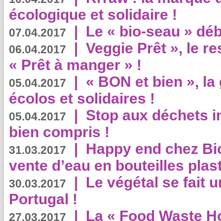
écologique et solidaire !
|
Le « bio-seau » déb
07.04.2017
|
Veggie Prêt », le r
06.04.2017
« Prêt à manger » !
|
« BON et bien », l
05.04.2017
écolos et solidaires !
|
Stop aux déchets i
05.04.2017
bien compris !
|
Happy end chez Bio
31.03.2017
vente d’eau en bouteilles plas
|
Le végétal se fait 
30.03.2017
Portugal !
|
La « Food Waste Hot
27.03.2017