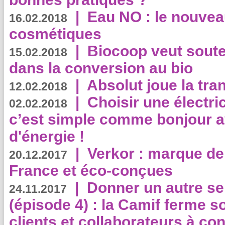
|
Eau NO : le nouvea
16.02.2018
cosmétiques
|
Biocoop veut souten
15.02.2018
dans la conversion au bio
|
Absolut joue la tr
12.02.2018
|
Choisir une électri
02.02.2018
c’est simple comme bonjour 
d'énergie !
|
Verkor : marque de
20.12.2017
France et éco-conçues
|
Donner un autre se
24.11.2017
(épisode 4) : la Camif ferme so
clients et collaborateurs à 