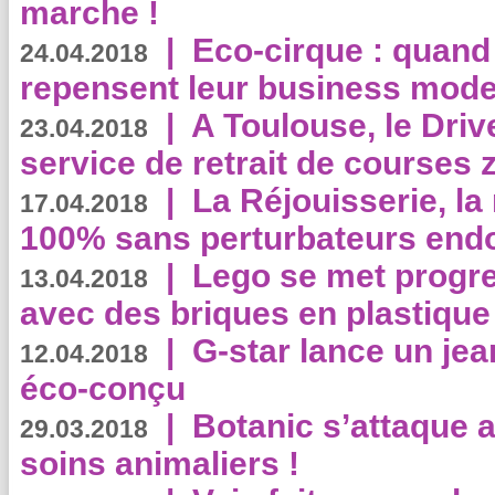
marche !
|
Eco-cirque : quand
24.04.2018
repensent leur business mode
|
A Toulouse, le Driv
23.04.2018
service de retrait de courses 
|
La Réjouisserie, la
17.04.2018
100% sans perturbateurs end
|
Lego se met progr
13.04.2018
avec des briques en plastique
|
G-star lance un jea
12.04.2018
éco-conçu
|
Botanic s’attaque 
29.03.2018
soins animaliers !