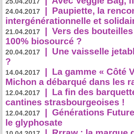
|
Avec Veggie Bag, fi
25.04.2017
|
Paupiette, la renco
24.04.2017
intergénérationnelle et solidair
|
Vers des bouteilles
21.04.2017
100% biosourcé ?
|
Une vaisselle jeta
20.04.2017
?
|
La gamme « Côté Vé
14.04.2017
Michon a débarqué dans les r
|
La fin des barquett
12.04.2017
cantines strasbourgeoises !
|
Générations Future
12.04.2017
le glyphosate
|
Rrraw : la marque 
10.04.2017