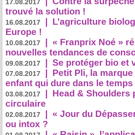
|
Contre la surpêche
17.08.2017
trouvé la solution !
|
L’agriculture biolo
16.08.2017
Europe !
|
« Franprix Noé » ré
10.08.2017
nouvelles tendances de cons
|
Se protéger bio et 
09.08.2017
|
Petit Pli, la marqu
07.08.2017
enfant qui dure dans le temps 
|
Head & Shoulders
03.08.2017
circulaire
|
« Jour du Dépassem
02.08.2017
ou intox ?
|
« Raisin », l’applica