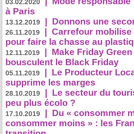
|
Mode responsable : 
03.02.2020
à Paris
|
Donnons une second
13.12.2019
|
Carrefour mobilis
26.11.2019
pour faire la chasse au plasti
|
Make Friday Green 
12.11.2019
bousculent le Black Friday
|
Le Producteur Local
05.11.2019
supprime les marges
|
Le secteur du touri
28.10.2019
peu plus écolo ?
|
Du « consommer mi
17.10.2019
consommer moins » : les Fran
transition