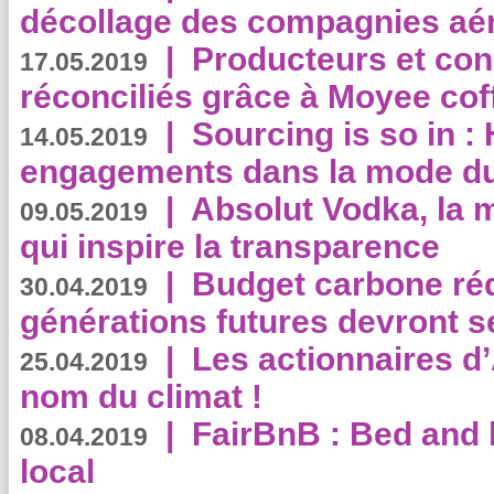
décollage des compagnies aé
|
Producteurs et co
17.05.2019
réconciliés grâce à Moyee cof
|
Sourcing is so in 
14.05.2019
engagements dans la mode du
|
Absolut Vodka, la 
09.05.2019
qui inspire la transparence
|
Budget carbone rédu
30.04.2019
générations futures devront se
|
Les actionnaires 
25.04.2019
nom du climat !
|
FairBnB : Bed and 
08.04.2019
local