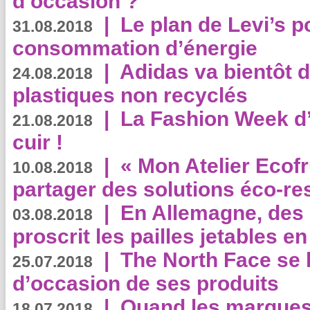
d’occasion ?
|
Le plan de Levi’s p
31.08.2018
consommation d’énergie
|
Adidas va bientôt d
24.08.2018
plastiques non recyclés
|
La Fashion Week d’
21.08.2018
cuir !
|
« Mon Atelier Ecofr
10.08.2018
partager des solutions éco-r
|
En Allemagne, des
03.08.2018
proscrit les pailles jetables e
|
The North Face se 
25.07.2018
d’occasion de ses produits
|
Quand les marques
18.07.2018