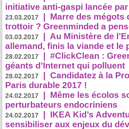
initiative anti-gaspi lancée pa
|
Marre des mégots q
23.03.2017
trottoir ? Greenminded a pens
|
Au Ministère de l’
03.03.2017
allemand, finis la viande et le
|
#ClickClean : Gree
28.02.2017
géants d’Internet qui polluent
|
Candidatez à la Pr
28.02.2017
Paris durable 2017 !
|
Même les écolos s
24.02.2017
perturbateurs endocriniens
|
IKEA Kid’s Adventu
24.02.2017
sensibiliser aux enjeux du d