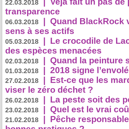
|
Veja fait un pas de 
22.03.2018
transparence
|
Quand BlackRock v
06.03.2018
sens à ses actifs
|
Le crocodile de La
05.03.2018
des espèces menacées
|
Quand la peinture s
02.03.2018
|
2018 signe l’envol
01.03.2018
|
Est-ce que les mar
27.02.2018
viser le zéro déchet ?
|
La peste soit des p
26.02.2018
|
Quel est le vrai coû
23.02.2018
|
Pêche responsable,
21.02.2018
bonnes pratiques ?