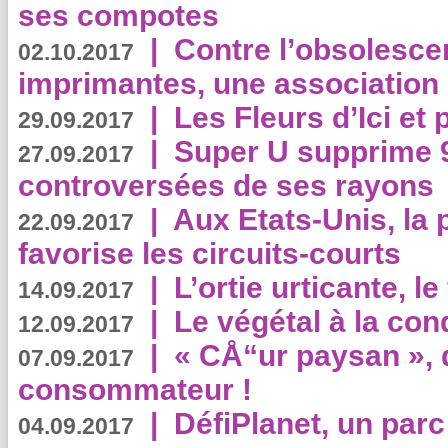
ses compotes
|
Contre l’obsolesc
02.10.2017
imprimantes, une association 
|
Les Fleurs d’Ici et p
29.09.2017
|
Super U supprime 
27.09.2017
controversées de ses rayons
|
Aux Etats-Unis, la
22.09.2017
favorise les circuits-courts
|
L’ortie urticante, le
14.09.2017
|
Le végétal à la con
12.09.2017
|
« CÅ“ur paysan », 
07.09.2017
consommateur !
|
DéfiPlanet, un parc
04.09.2017