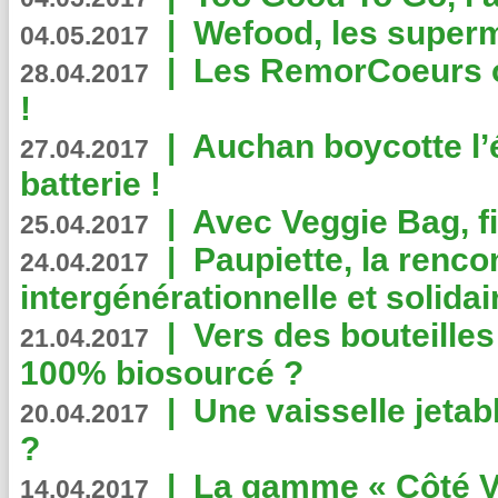
|
Wefood, les superm
04.05.2017
|
Les RemorCoeurs on
28.04.2017
!
|
Auchan boycotte l’
27.04.2017
batterie !
|
Avec Veggie Bag, fi
25.04.2017
|
Paupiette, la renco
24.04.2017
intergénérationnelle et solidair
|
Vers des bouteilles
21.04.2017
100% biosourcé ?
|
Une vaisselle jeta
20.04.2017
?
|
La gamme « Côté Vé
14.04.2017