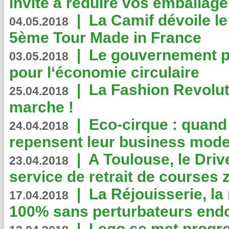
invite à réduire vos emballage
|
La Camif dévoile 
04.05.2018
5ème Tour Made in France
|
Le gouvernement p
03.05.2018
pour l‘économie circulaire
|
La Fashion Revolut
25.04.2018
marche !
|
Eco-cirque : quand
24.04.2018
repensent leur business mode
|
A Toulouse, le Driv
23.04.2018
service de retrait de courses 
|
La Réjouisserie, la
17.04.2018
100% sans perturbateurs end
|
Lego se met progr