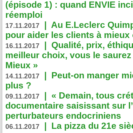
(épisode 1) : quand ENVIE inci
réemploi
|
Au E.Leclerc Quimp
17.11.2017
pour aider les clients à mie
|
Qualité, prix, éthiqu
16.11.2017
meilleur choix, vous le saure
Mieux »
|
Peut-on manger mi
14.11.2017
plus ?
|
« Demain, tous crét
09.11.2017
documentaire saisissant sur l
perturbateurs endocriniens
|
La pizza du 21e siè
06.11.2017