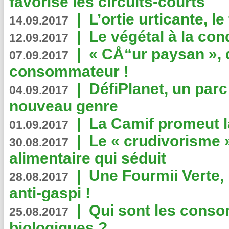
favorise les circuits-courts
|
L’ortie urticante, le
14.09.2017
|
Le végétal à la con
12.09.2017
|
« CÅ“ur paysan », 
07.09.2017
consommateur !
|
DéfiPlanet, un parc
04.09.2017
nouveau genre
|
La Camif promeut l
01.09.2017
|
Le « crudivorisme 
30.08.2017
alimentaire qui séduit
|
Une Fourmii Verte, 
28.08.2017
anti-gaspi !
|
Qui sont les cons
25.08.2017
biologiques ?