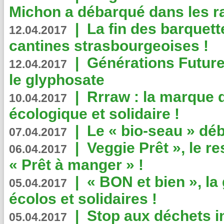
Michon a débarqué dans les r
|
La fin des barquett
12.04.2017
cantines strasbourgeoises !
|
Générations Future
12.04.2017
le glyphosate
|
Rrraw : la marque 
10.04.2017
écologique et solidaire !
|
Le « bio-seau » déb
07.04.2017
|
Veggie Prêt », le r
06.04.2017
« Prêt à manger » !
|
« BON et bien », l
05.04.2017
écolos et solidaires !
|
Stop aux déchets i
05.04.2017