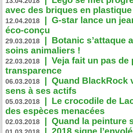
13.04.2018
avec des briques en plastique
|
G-star lance un jea
12.04.2018
éco-conçu
|
Botanic s’attaque 
29.03.2018
soins animaliers !
|
Veja fait un pas de 
22.03.2018
transparence
|
Quand BlackRock v
06.03.2018
sens à ses actifs
|
Le crocodile de La
05.03.2018
des espèces menacées
|
Quand la peinture s
02.03.2018
|
2018 signe l’envol
01.03.2018