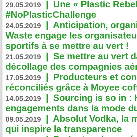
|
Une « Plastic Rebe
29.05.2019
#NoPlasticChallenge
|
Anticipation, organi
24.05.2019
Waste engage les organisate
sportifs à se mettre au vert !
|
Se mettre au vert da
21.05.2019
décollage des compagnies aé
|
Producteurs et co
17.05.2019
réconciliés grâce à Moyee cof
|
Sourcing is so in 
14.05.2019
engagements dans la mode du
|
Absolut Vodka, la 
09.05.2019
qui inspire la transparence