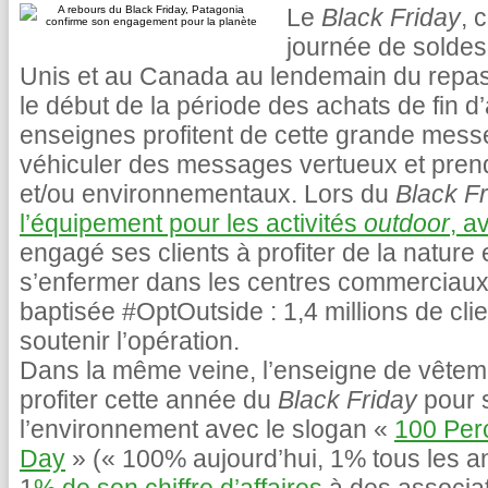
Le
Black Friday
, 
journée de soldes
Unis et au Canada au lendemain du repa
le début de la période des achats de fin d
enseignes profitent de cette grande mes
véhiculer des messages vertueux et pre
et/ou environnementaux. Lors du
Black F
l’équipement pour les activités
outdoor
, a
engagé ses clients à profiter de la nature 
s’enfermer dans les centres commerciau
baptisée #OptOutside : 1,4 millions de cli
soutenir l’opération.
Dans la même veine, l’enseigne de vête
profiter cette année du
Black Friday
pour s
l’environnement avec le slogan «
100 Per
Day
» (« 100% aujourd’hui, 1% tous les an 