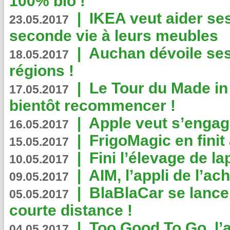
100% bio !
|
IKEA veut aider se
23.05.2017
seconde vie à leurs meubles
|
Auchan dévoile se
18.05.2017
régions !
|
Le Tour du Made in
17.05.2017
bientôt recommencer !
|
Apple veut s’engage
16.05.2017
|
FrigoMagic en finit 
15.05.2017
|
Fini l’élevage de la
10.05.2017
|
AIM, l’appli de l’ac
09.05.2017
|
BlaBlaCar se lance
05.05.2017
courte distance !
|
Too Good To Go, l’a
04.05.2017