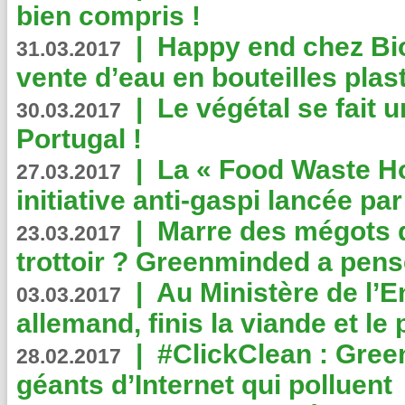
bien compris !
|
Happy end chez Bio
31.03.2017
vente d’eau en bouteilles plas
|
Le végétal se fait 
30.03.2017
Portugal !
|
La « Food Waste Hot
27.03.2017
initiative anti-gaspi lancée pa
|
Marre des mégots q
23.03.2017
trottoir ? Greenminded a pens
|
Au Ministère de l’
03.03.2017
allemand, finis la viande et le
|
#ClickClean : Gree
28.02.2017
géants d’Internet qui polluent