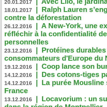
|
Avec Lilo, le jardin
20.01.2017
|
Ralph Lauren s’eng
18.01.2017
contre la déforestation
|
A New-York, une exp
26.12.2016
réfléchir à la confidentialité 
personnelles
|
Protéines durables 
23.12.2016
consommateurs d'Europe du 
|
Coop lance son bur
19.12.2016
|
Des cotons-tiges pa
14.12.2016
|
La purée Mousline 
14.12.2016
France
|
Locavorium : un s
13.12.2016
dans la région de Montpellier