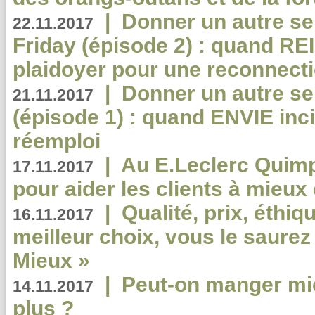
|
Donner un autre se
22.11.2017
Friday (épisode 2) : quand RE
plaidoyer pour une reconnecti
|
Donner un autre se
21.11.2017
(épisode 1) : quand ENVIE inci
réemploi
|
Au E.Leclerc Quimp
17.11.2017
pour aider les clients à mie
|
Qualité, prix, éthiqu
16.11.2017
meilleur choix, vous le saure
Mieux »
|
Peut-on manger mi
14.11.2017
plus ?