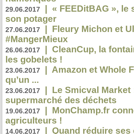
|
« FEEDitBAG », le s
29.06.2017
son potager
|
Fleury Michon et Ul
27.06.2017
#MangerMieux
|
CleanCup, la fontai
26.06.2017
les gobelets !
|
Amazon et Whole F
23.06.2017
qu’un ...
|
Le Smicval Market :
23.06.2017
supermarché des déchets
|
MonChamp.fr conne
19.06.2017
agriculteurs !
|
Quand réduire ses 
14.06.2017