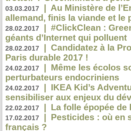
|
Au Ministère de l’
03.03.2017
allemand, finis la viande et le
|
#ClickClean : Gree
28.02.2017
géants d’Internet qui polluent
|
Candidatez à la Pr
28.02.2017
Paris durable 2017 !
|
Même les écolos s
24.02.2017
perturbateurs endocriniens
|
IKEA Kid’s Adventu
24.02.2017
sensibiliser aux enjeux du d
|
La folle épopée de 
22.02.2017
|
Pesticides : où en 
17.02.2017
français ?