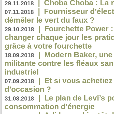
|
Choba Choba : La r
29.11.2018
|
Fournisseur d’élec
07.11.2018
démêler le vert du faux ?
|
Fourchette Power 
29.10.2018
changer chaque jour les prati
grâce à votre fourchette
|
Modern Baker, une 
18.09.2018
militante contre les fléaux san
industriel
|
Et si vous achetie
07.09.2018
d’occasion ?
|
Le plan de Levi’s p
31.08.2018
consommation d’énergie