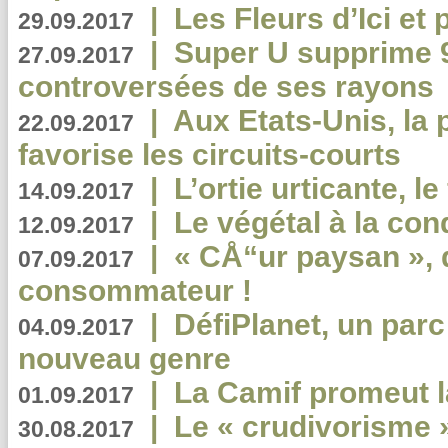
|
Les Fleurs d’Ici et p
29.09.2017
|
Super U supprime 
27.09.2017
controversées de ses rayons
|
Aux Etats-Unis, la
22.09.2017
favorise les circuits-courts
|
L’ortie urticante, le
14.09.2017
|
Le végétal à la con
12.09.2017
|
« CÅ“ur paysan », 
07.09.2017
consommateur !
|
DéfiPlanet, un parc
04.09.2017
nouveau genre
|
La Camif promeut l
01.09.2017
|
Le « crudivorisme 
30.08.2017