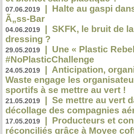
|
Halte au gaspi dan
07.06.2019
Ã„ss-Bar
|
SKFK, le bruit de l
04.06.2019
dressing ?
|
Une « Plastic Rebe
29.05.2019
#NoPlasticChallenge
|
Anticipation, organi
24.05.2019
Waste engage les organisate
sportifs à se mettre au vert !
|
Se mettre au vert da
21.05.2019
décollage des compagnies aé
|
Producteurs et co
17.05.2019
réconciliés grâce à Moyee cof