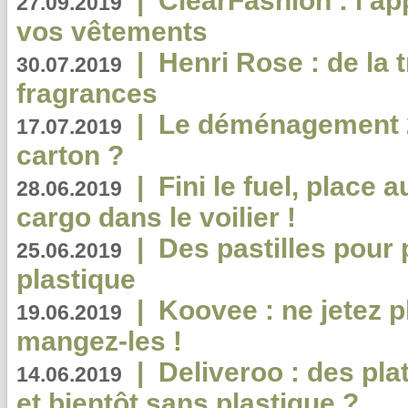
|
ClearFashion : l’ap
27.09.2019
vos vêtements
|
Henri Rose : de la
30.07.2019
fragrances
|
Le déménagement 2.
17.07.2019
carton ?
|
Fini le fuel, place a
28.06.2019
cargo dans le voilier !
|
Des pastilles pour 
25.06.2019
plastique
|
Koovee : ne jetez p
19.06.2019
mangez-les !
|
Deliveroo : des pla
14.06.2019
et bientôt sans plastique ?