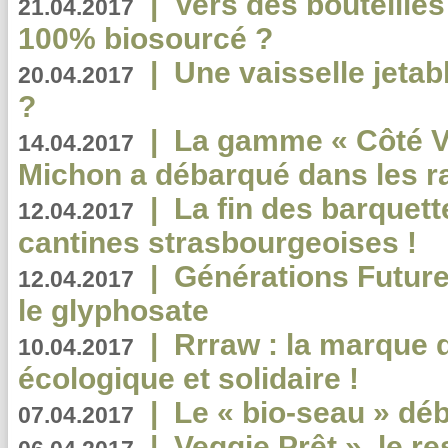
|
Vers des bouteilles
21.04.2017
100% biosourcé ?
|
Une vaisselle jeta
20.04.2017
?
|
La gamme « Côté Vé
14.04.2017
Michon a débarqué dans les r
|
La fin des barquett
12.04.2017
cantines strasbourgeoises !
|
Générations Future
12.04.2017
le glyphosate
|
Rrraw : la marque 
10.04.2017
écologique et solidaire !
|
Le « bio-seau » déb
07.04.2017
|
Veggie Prêt », le r