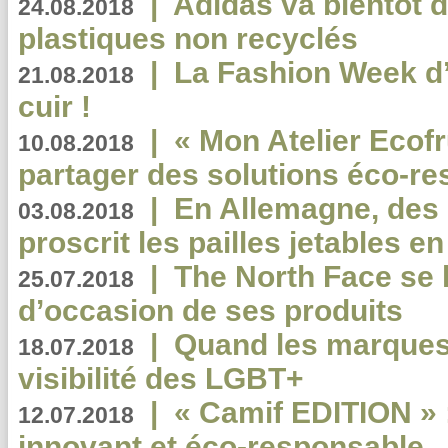
|
Adidas va bientôt d
24.08.2018
plastiques non recyclés
|
La Fashion Week d’
21.08.2018
cuir !
|
« Mon Atelier Ecofr
10.08.2018
partager des solutions éco-r
|
En Allemagne, des
03.08.2018
proscrit les pailles jetables e
|
The North Face se 
25.07.2018
d’occasion de ses produits
|
Quand les marques
18.07.2018
visibilité des LGBT+
|
« Camif EDITION » :
12.07.2018
innovant et éco-responsable