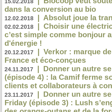
|
Biocoop veut souten
15.02.2018
dans la conversion au bio
|
Absolut joue la tr
12.02.2018
|
Choisir une électri
02.02.2018
c’est simple comme bonjour 
d'énergie !
|
Verkor : marque de
20.12.2017
France et éco-conçues
|
Donner un autre se
24.11.2017
(épisode 4) : la Camif ferme so
clients et collaborateurs à 
|
Donner un autre se
23.11.2017
Friday (épisode 3) : Lush s’en
des orangs-outans et de la for