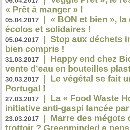
06.04.2017
« Prêt à manger » !
|
« BON et bien », l
05.04.2017
écolos et solidaires !
|
Stop aux déchets i
05.04.2017
bien compris !
|
Happy end chez Bio
31.03.2017
vente d’eau en bouteilles plas
|
Le végétal se fait 
30.03.2017
Portugal !
|
La « Food Waste Hot
27.03.2017
initiative anti-gaspi lancée pa
|
Marre des mégots q
23.03.2017
trottoir ? Greenminded a pens