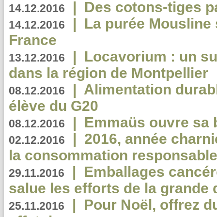
|
Des cotons-tiges pa
14.12.2016
|
La purée Mousline 
14.12.2016
France
|
Locavorium : un s
13.12.2016
dans la région de Montpellier
|
Alimentation durab
08.12.2016
élève du G20
|
Emmaüs ouvre sa bo
08.12.2016
|
2016, année charni
02.12.2016
la consommation responsable
|
Emballages cancér
29.11.2016
salue les efforts de la grande 
|
Pour Noël, offrez d
25.11.2016