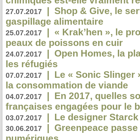
chimiques est-elle vraiment r
|
Shop & Give, le serv
27.07.2017
gaspillage alimentaire
|
« Krak’hen », le pr
25.07.2017
peaux de poissons en cuir
|
Open Homes, la pla
24.07.2017
les réfugiés
|
Le « Sonic Slinger »
07.07.2017
la consommation de viande
|
En 2017, quelles so
04.07.2017
françaises engagées pour le b
|
Le designer Starck 
03.07.2017
|
Greenpeace passe a
30.06.2017
numériques