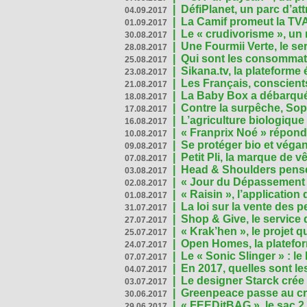
|
DéfiPlanet, un parc d’at
04.09.2017
|
La Camif promeut la TVA
01.09.2017
|
Le « crudivorisme », un 
30.08.2017
|
Une Fourmii Verte, le ser
28.08.2017
|
Qui sont les consommat
25.08.2017
|
Sikana.tv, la plateform
23.08.2017
|
Les Français, conscients
21.08.2017
|
La Baby Box a débarqué
18.08.2017
|
Contre la surpêche, Soph
17.08.2017
|
L’agriculture biologique
16.08.2017
|
« Franprix Noé » répond
10.08.2017
|
Se protéger bio et végan,
09.08.2017
|
Petit Pli, la marque de 
07.08.2017
|
Head & Shoulders pense
03.08.2017
|
« Jour du Dépassement Pl
02.08.2017
|
« Raisin », l’application 
01.08.2017
|
La loi sur la vente des 
31.07.2017
|
Shop & Give, le service q
27.07.2017
|
« Krak’hen », le projet 
25.07.2017
|
Open Homes, la plateform
24.07.2017
|
Le « Sonic Slinger » : l
07.07.2017
|
En 2017, quelles sont le
04.07.2017
|
Le designer Starck crée 
03.07.2017
|
Greenpeace passe au cri
30.06.2017
|
« FEEDitBAG », le sac 2.
29.06.2017