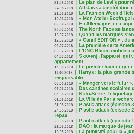
|
Le plan de Levi’s pour 
31.08.2018
|
Adidas va bientôt dire a
24.08.2018
|
La Fashion Week d’Helsin
21.08.2018
|
« Mon Atelier Ecofrugal 
10.08.2018
|
En Allemagne, des superm
03.08.2018
|
The North Face se lance
25.07.2018
|
Quand les marques s’eng
18.07.2018
|
« Camif EDITION » : du 
12.07.2018
|
La première carte Ameri
06.07.2018
|
L’ONG Bloom mobilise co
06.07.2018
|
Skavenji, l’appareil qui
04.07.2018
appartement
|
Le premier hamburger q
14.06.2018
|
Harrys : la plus grande 
11.06.2018
responsable
|
« Manger vers le futur »
08.06.2018
|
Des cantines scolaires 
07.06.2018
|
Nutri-Score, l’étiquetag
04.06.2018
|
La Ville de Paris recher
01.06.2018
|
Plastic attack (épisode 
31.05.2018
|
Plastic attack (épisode
24.05.2018
repas
|
Plastic attack (episode 1
23.05.2018
|
DAO : la marque de jean 
21.05.2018
|
La publicité pour la « j
18.05.2018