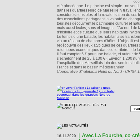
coo
cité phocéenne. Le principe est simple : on vend c
dans les quartiers Nord de Marseille, y travaillent
considérés sensibles et la revalorisation de ces t
des associations partageant la volonté de changer 
touristes découvrent le patrimoine culturel et nat
mais aussi textes, sons et images... "Au nord de M
d’histoire et de culture que leurs habitants invite
Le temps d’une balade, les habitants se transfor
via un réseau de chambres d'hôtes. L’objectif est 
redécouvrir des lieux atypiques de ces quartiers 
retombées économiques dans ce territoire - de la 
Il faut compter 6 € pour une balade, et autour d
s’échelonnent de 25 à 130 €). Environ 1 200 nuité
l’hospitalité des Marseillais loin des sentiers bat
France et dans le bassin méditerranéen.
Coopérative d'habitants Hôtel du Nord - CRISA 
|
Avec La Fourche, co-crée
16.11.2020