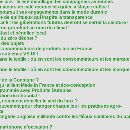
es airs : le lent décollage des compagnies aériennes
teurs de café réconciliés grâce à Moyee coffee !
M poursuit ses engagements dans la mode durable
 de spiritueux qui inspire la transparence
r 8 : les générations futures devront se serrer la ceinture !
on grondent au nom du climat !
ast et bénéfice local
 du zéro déchet ?
e des objets
consommateurs de produits bio en France
 cuir chez VEJA !
ns le textile : où en sont les consommateurs et les marque
ns le textile : où en sont les consommateurs et les marque
 de la Consigne ?
i allient Made in France et éco-conception
rammée avec Produits Durables
tion du chocolat !
é, comment démêler le vert du faux ?
ouvement pour changer chaque jour les pratiques agro-
te
gerie anglaise militante contre les fléaux sanitaires du pa
smartphone d’occasion ?