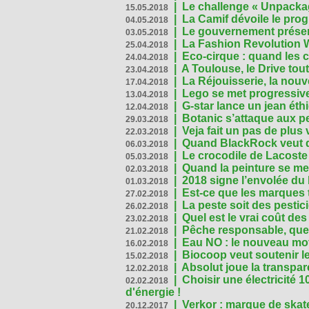
|
Le challenge « Unpackag
15.05.2018
|
La Camif dévoile le pr
04.05.2018
|
Le gouvernement présen
03.05.2018
|
La Fashion Revolution 
25.04.2018
|
Eco-cirque : quand les 
24.04.2018
|
A Toulouse, le Drive tou
23.04.2018
|
La Réjouisserie, la nou
17.04.2018
|
Lego se met progressive
13.04.2018
|
G-star lance un jean éth
12.04.2018
|
Botanic s’attaque aux pe
29.03.2018
|
Veja fait un pas de plus
22.03.2018
|
Quand BlackRock veut do
06.03.2018
|
Le crocodile de Lacost
05.03.2018
|
Quand la peinture se met
02.03.2018
|
2018 signe l’envolée du
01.03.2018
|
Est-ce que les marques t
27.02.2018
|
La peste soit des pestic
26.02.2018
|
Quel est le vrai coût des
23.02.2018
|
Pêche responsable, quel
21.02.2018
|
Eau NO : le nouveau mo
16.02.2018
|
Biocoop veut soutenir le
15.02.2018
|
Absolut joue la transp
12.02.2018
|
Choisir une électricité
02.02.2018
d'énergie !
|
Verkor : marque de ska
20.12.2017