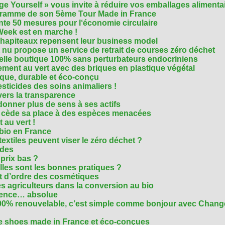
e Yourself » vous invite à réduire vos emballages alimenta
ogramme de son 5ème Tour Made in France
te 50 mesures pour l‘économie circulaire
Week est en marche !
chapiteaux repensent leur business model
t nu propose un service de retrait de courses zéro déchet
velle boutique 100% sans perturbateurs endocriniens
ment au vert avec des briques en plastique végétal
ique, durable et éco-conçu
sticides des soins animaliers !
 vers la transparence
nner plus de sens à ses actifs
e cède sa place à des espèces menacées
 au vert !
 bio en France
extiles peuvent viser le zéro déchet ?
ides
 prix bas ?
les sont les bonnes pratiques ?
t d’ordre des cosmétiques
s agriculteurs dans la conversion au bio
arence… absolue
 100% renouvelable, c’est simple comme bonjour avec Chan
te shoes made in France et éco-conçues