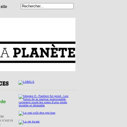
 de
ite
 n’est ni
é