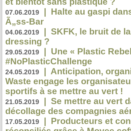
et bientôt sans plastique ?
|
Halte au gaspi dan
07.06.2019
Ã„ss-Bar
|
SKFK, le bruit de l
04.06.2019
dressing ?
|
Une « Plastic Rebe
29.05.2019
#NoPlasticChallenge
|
Anticipation, organi
24.05.2019
Waste engage les organisate
sportifs à se mettre au vert !
|
Se mettre au vert da
21.05.2019
décollage des compagnies aé
|
Producteurs et co
17.05.2019
réconciliés grâce à Moyee cof