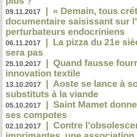
plus ?
|
« Demain, tous crét
09.11.2017
documentaire saisissant sur l
perturbateurs endocriniens
|
La pizza du 21e siè
06.11.2017
sera pas
|
Quand fausse fourr
25.10.2017
innovation textile
|
Aoste se lance à so
13.10.2017
substituts à la viande
|
Saint Mamet donne 
05.10.2017
ses compotes
|
Contre l’obsolesc
02.10.2017
imprimantes, une association 