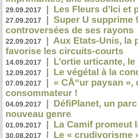
|
Les Fleurs d’Ici et p
29.09.2017
|
Super U supprime 
27.09.2017
controversées de ses rayons
|
Aux Etats-Unis, la
22.09.2017
favorise les circuits-courts
|
L’ortie urticante, le
14.09.2017
|
Le végétal à la con
12.09.2017
|
« CÅ“ur paysan », 
07.09.2017
consommateur !
|
DéfiPlanet, un parc
04.09.2017
nouveau genre
|
La Camif promeut l
01.09.2017
|
Le « crudivorisme 
30.08.2017