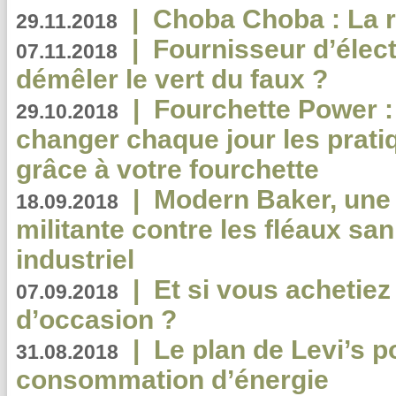
|
Choba Choba : La r
29.11.2018
|
Fournisseur d’élec
07.11.2018
démêler le vert du faux ?
|
Fourchette Power 
29.10.2018
changer chaque jour les prati
grâce à votre fourchette
|
Modern Baker, une 
18.09.2018
militante contre les fléaux san
industriel
|
Et si vous achetie
07.09.2018
d’occasion ?
|
Le plan de Levi’s p
31.08.2018
consommation d’énergie