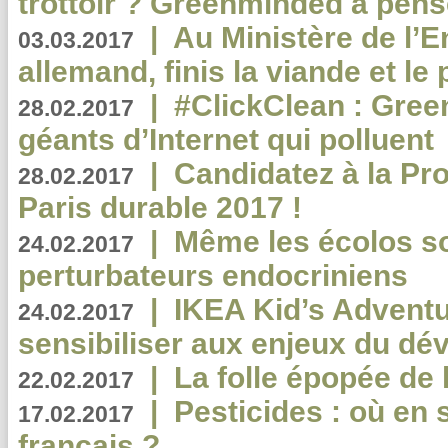
trottoir ? Greenminded a pens
|
Au Ministère de l’
03.03.2017
allemand, finis la viande et le
|
#ClickClean : Gree
28.02.2017
géants d’Internet qui polluent
|
Candidatez à la Pr
28.02.2017
Paris durable 2017 !
|
Même les écolos s
24.02.2017
perturbateurs endocriniens
|
IKEA Kid’s Adventu
24.02.2017
sensibiliser aux enjeux du d
|
La folle épopée de 
22.02.2017
|
Pesticides : où en 
17.02.2017
français ?