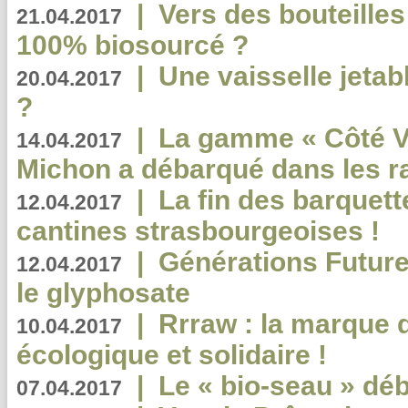
|
Vers des bouteilles
21.04.2017
100% biosourcé ?
|
Une vaisselle jeta
20.04.2017
?
|
La gamme « Côté Vé
14.04.2017
Michon a débarqué dans les r
|
La fin des barquett
12.04.2017
cantines strasbourgeoises !
|
Générations Future
12.04.2017
le glyphosate
|
Rrraw : la marque 
10.04.2017
écologique et solidaire !
|
Le « bio-seau » déb
07.04.2017