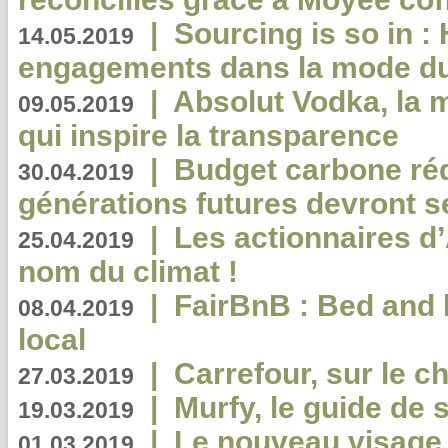
|
Sourcing is so in 
14.05.2019
engagements dans la mode du
|
Absolut Vodka, la 
09.05.2019
qui inspire la transparence
|
Budget carbone rédu
30.04.2019
générations futures devront se
|
Les actionnaires 
25.04.2019
nom du climat !
|
FairBnB : Bed and 
08.04.2019
local
|
Carrefour, sur le c
27.03.2019
|
Murfy, le guide de 
19.03.2019
|
Le nouveau visag
01.03.2019