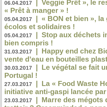
|
Veggie Prêt », le r
06.04.2017
« Prêt à manger » !
|
« BON et bien », l
05.04.2017
écolos et solidaires !
|
Stop aux déchets i
05.04.2017
bien compris !
|
Happy end chez Bio
31.03.2017
vente d’eau en bouteilles plas
|
Le végétal se fait 
30.03.2017
Portugal !
|
La « Food Waste Hot
27.03.2017
initiative anti-gaspi lancée pa
|
Marre des mégots q
23.03.2017