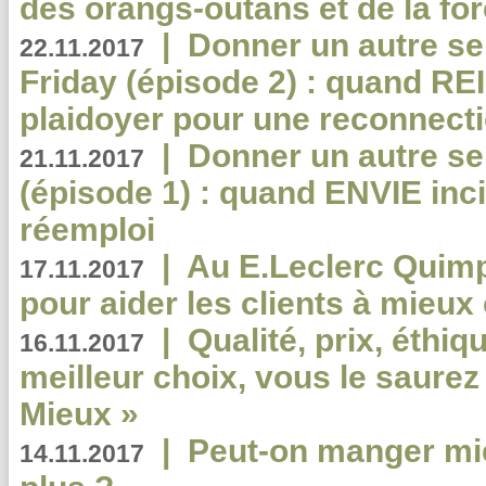
des orangs-outans et de la for
|
Donner un autre se
22.11.2017
Friday (épisode 2) : quand RE
plaidoyer pour une reconnecti
|
Donner un autre se
21.11.2017
(épisode 1) : quand ENVIE inci
réemploi
|
Au E.Leclerc Quimp
17.11.2017
pour aider les clients à mie
|
Qualité, prix, éthiqu
16.11.2017
meilleur choix, vous le saure
Mieux »
|
Peut-on manger mi
14.11.2017