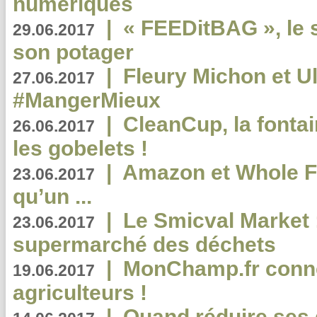
numériques
|
« FEEDitBAG », le s
29.06.2017
son potager
|
Fleury Michon et Ul
27.06.2017
#MangerMieux
|
CleanCup, la fontai
26.06.2017
les gobelets !
|
Amazon et Whole F
23.06.2017
qu’un ...
|
Le Smicval Market :
23.06.2017
supermarché des déchets
|
MonChamp.fr conne
19.06.2017
agriculteurs !
|
Quand réduire ses 