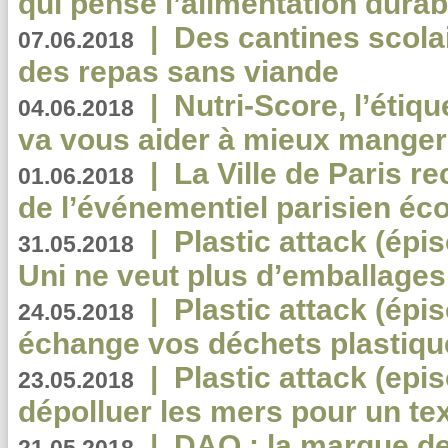
qui pense l’alimentation dura
|
Des cantines scola
07.06.2018
des repas sans viande
|
Nutri-Score, l’étiqu
04.06.2018
va vous aider à mieux manger
|
La Ville de Paris r
01.06.2018
de l’événementiel parisien éc
|
Plastic attack (épi
31.05.2018
Uni ne veut plus d’emballages
|
Plastic attack (épi
24.05.2018
échange vos déchets plastiqu
|
Plastic attack (epis
23.05.2018
dépolluer les mers pour un text
|
DAO : la marque de 