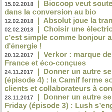
|
Biocoop veut souten
15.02.2018
dans la conversion au bio
|
Absolut joue la tr
12.02.2018
|
Choisir une électri
02.02.2018
c’est simple comme bonjour 
d'énergie !
|
Verkor : marque de
20.12.2017
France et éco-conçues
|
Donner un autre se
24.11.2017
(épisode 4) : la Camif ferme so
clients et collaborateurs à 
|
Donner un autre se
23.11.2017
Friday (épisode 3) : Lush s’en