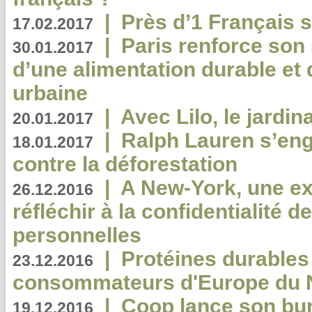
|
Près d’1 Français su
17.02.2017
|
Paris renforce son
30.01.2017
d’une alimentation durable et 
urbaine
|
Avec Lilo, le jardin
20.01.2017
|
Ralph Lauren s’eng
18.01.2017
contre la déforestation
|
A New-York, une exp
26.12.2016
réfléchir à la confidentialité 
personnelles
|
Protéines durables 
23.12.2016
consommateurs d'Europe du 
|
Coop lance son bur
19.12.2016