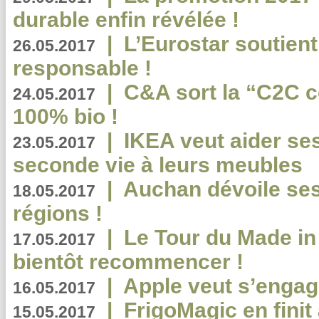
durable enfin révélée !
|
L’Eurostar soutient
26.05.2017
responsable !
|
C&A sort la “C2C c
24.05.2017
100% bio !
|
IKEA veut aider se
23.05.2017
seconde vie à leurs meubles
|
Auchan dévoile se
18.05.2017
régions !
|
Le Tour du Made in
17.05.2017
bientôt recommencer !
|
Apple veut s’engage
16.05.2017
|
FrigoMagic en finit 
15.05.2017