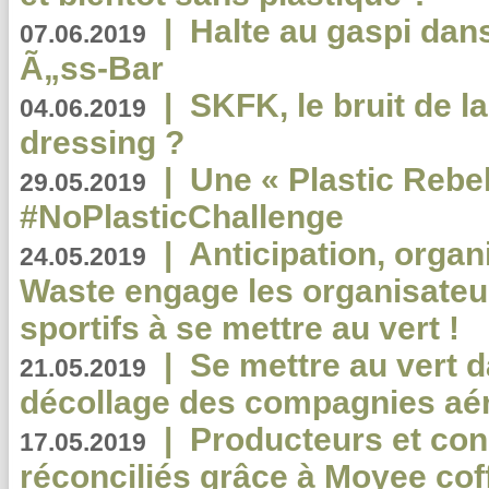
|
Halte au gaspi dan
07.06.2019
Ã„ss-Bar
|
SKFK, le bruit de l
04.06.2019
dressing ?
|
Une « Plastic Rebe
29.05.2019
#NoPlasticChallenge
|
Anticipation, organi
24.05.2019
Waste engage les organisate
sportifs à se mettre au vert !
|
Se mettre au vert da
21.05.2019
décollage des compagnies aé
|
Producteurs et co
17.05.2019
réconciliés grâce à Moyee cof