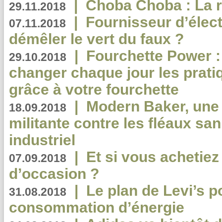
|
Choba Choba : La r
29.11.2018
|
Fournisseur d’élec
07.11.2018
démêler le vert du faux ?
|
Fourchette Power 
29.10.2018
changer chaque jour les prati
grâce à votre fourchette
|
Modern Baker, une 
18.09.2018
militante contre les fléaux san
industriel
|
Et si vous achetie
07.09.2018
d’occasion ?
|
Le plan de Levi’s p
31.08.2018
consommation d’énergie