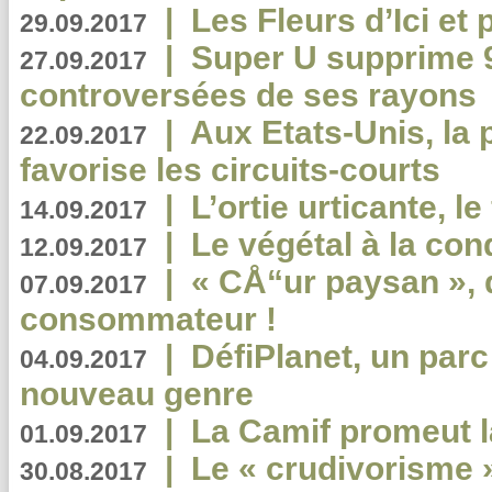
|
Les Fleurs d’Ici et p
29.09.2017
|
Super U supprime 
27.09.2017
controversées de ses rayons
|
Aux Etats-Unis, la
22.09.2017
favorise les circuits-courts
|
L’ortie urticante, le
14.09.2017
|
Le végétal à la con
12.09.2017
|
« CÅ“ur paysan », 
07.09.2017
consommateur !
|
DéfiPlanet, un parc
04.09.2017
nouveau genre
|
La Camif promeut l
01.09.2017
|
Le « crudivorisme 
30.08.2017