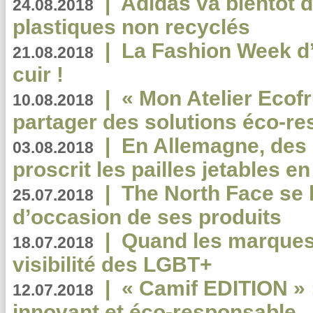
|
Adidas va bientôt d
24.08.2018
plastiques non recyclés
|
La Fashion Week d’
21.08.2018
cuir !
|
« Mon Atelier Ecofr
10.08.2018
partager des solutions éco-r
|
En Allemagne, des
03.08.2018
proscrit les pailles jetables e
|
The North Face se 
25.07.2018
d’occasion de ses produits
|
Quand les marques
18.07.2018
visibilité des LGBT+
|
« Camif EDITION » :
12.07.2018
innovant et éco-responsable