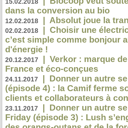
|
Biocoop veut souten
15.02.2018
dans la conversion au bio
|
Absolut joue la tr
12.02.2018
|
Choisir une électri
02.02.2018
c’est simple comme bonjour 
d'énergie !
|
Verkor : marque de
20.12.2017
France et éco-conçues
|
Donner un autre se
24.11.2017
(épisode 4) : la Camif ferme so
clients et collaborateurs à 
|
Donner un autre se
23.11.2017
Friday (épisode 3) : Lush s’en
des orangs-outans et de la for