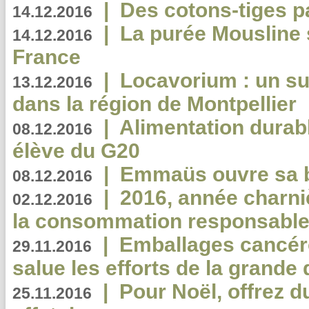
|
Des cotons-tiges pa
14.12.2016
|
La purée Mousline 
14.12.2016
France
|
Locavorium : un s
13.12.2016
dans la région de Montpellier
|
Alimentation durab
08.12.2016
élève du G20
|
Emmaüs ouvre sa bo
08.12.2016
|
2016, année charni
02.12.2016
la consommation responsable
|
Emballages cancér
29.11.2016
salue les efforts de la grande 
|
Pour Noël, offrez d
25.11.2016