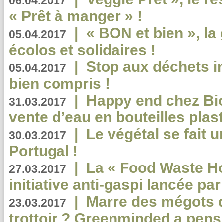
06.04.2017
« Prêt à manger » !
|
« BON et bien », l
05.04.2017
écolos et solidaires !
|
Stop aux déchets i
05.04.2017
bien compris !
|
Happy end chez Bio
31.03.2017
vente d’eau en bouteilles plas
|
Le végétal se fait 
30.03.2017
Portugal !
|
La « Food Waste Hot
27.03.2017
initiative anti-gaspi lancée pa
|
Marre des mégots q
23.03.2017
trottoir ? Greenminded a pens