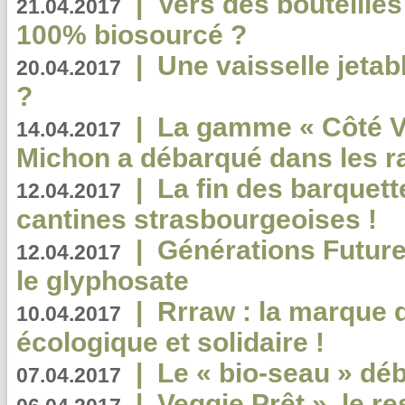
|
Vers des bouteilles
21.04.2017
100% biosourcé ?
|
Une vaisselle jeta
20.04.2017
?
|
La gamme « Côté Vé
14.04.2017
Michon a débarqué dans les r
|
La fin des barquett
12.04.2017
cantines strasbourgeoises !
|
Générations Future
12.04.2017
le glyphosate
|
Rrraw : la marque 
10.04.2017
écologique et solidaire !
|
Le « bio-seau » déb
07.04.2017
|
Veggie Prêt », le r