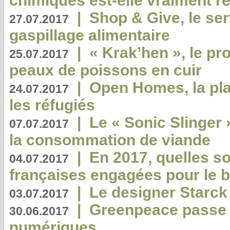
chimiques est-elle vraiment r
|
Shop & Give, le serv
27.07.2017
gaspillage alimentaire
|
« Krak’hen », le pr
25.07.2017
peaux de poissons en cuir
|
Open Homes, la pla
24.07.2017
les réfugiés
|
Le « Sonic Slinger »
07.07.2017
la consommation de viande
|
En 2017, quelles so
04.07.2017
françaises engagées pour le b
|
Le designer Starck 
03.07.2017
|
Greenpeace passe a
30.06.2017
numériques