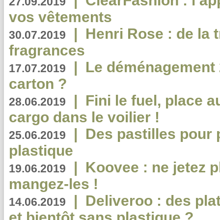
|
ClearFashion : l’ap
27.09.2019
vos vêtements
|
Henri Rose : de la
30.07.2019
fragrances
|
Le déménagement 2.
17.07.2019
carton ?
|
Fini le fuel, place a
28.06.2019
cargo dans le voilier !
|
Des pastilles pour 
25.06.2019
plastique
|
Koovee : ne jetez p
19.06.2019
mangez-les !
|
Deliveroo : des pla
14.06.2019
et bientôt sans plastique ?