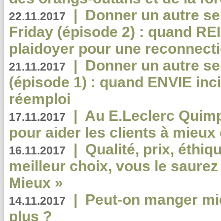
|
Donner un autre se
22.11.2017
Friday (épisode 2) : quand RE
plaidoyer pour une reconnecti
|
Donner un autre se
21.11.2017
(épisode 1) : quand ENVIE inci
réemploi
|
Au E.Leclerc Quimp
17.11.2017
pour aider les clients à mie
|
Qualité, prix, éthiqu
16.11.2017
meilleur choix, vous le saure
Mieux »
|
Peut-on manger mi
14.11.2017
plus ?