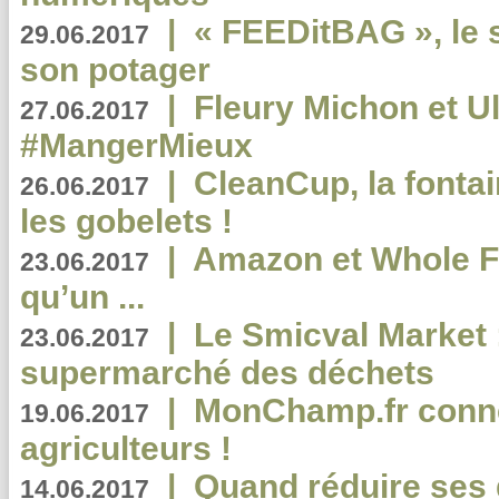
|
« FEEDitBAG », le s
29.06.2017
son potager
|
Fleury Michon et Ul
27.06.2017
#MangerMieux
|
CleanCup, la fontai
26.06.2017
les gobelets !
|
Amazon et Whole F
23.06.2017
qu’un ...
|
Le Smicval Market :
23.06.2017
supermarché des déchets
|
MonChamp.fr conne
19.06.2017
agriculteurs !
|
Quand réduire ses 
14.06.2017