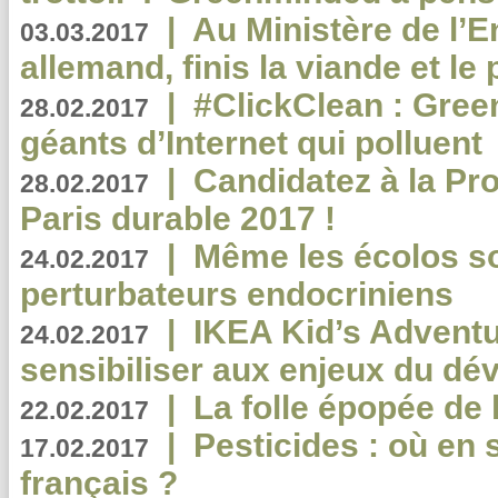
|
Au Ministère de l’
03.03.2017
allemand, finis la viande et le
|
#ClickClean : Gree
28.02.2017
géants d’Internet qui polluent
|
Candidatez à la Pr
28.02.2017
Paris durable 2017 !
|
Même les écolos s
24.02.2017
perturbateurs endocriniens
|
IKEA Kid’s Adventu
24.02.2017
sensibiliser aux enjeux du d
|
La folle épopée de 
22.02.2017
|
Pesticides : où en 
17.02.2017
français ?