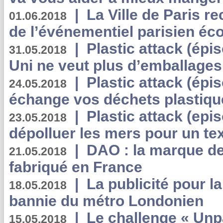
|
La Ville de Paris r
01.06.2018
de l’événementiel parisien éc
|
Plastic attack (épi
31.05.2018
Uni ne veut plus d’emballages
|
Plastic attack (épi
24.05.2018
échange vos déchets plastiqu
|
Plastic attack (epis
23.05.2018
dépolluer les mers pour un text
|
DAO : la marque de 
21.05.2018
fabriqué en France
|
La publicité pour la
18.05.2018
bannie du métro Londonien
|
Le challenge « Unp
15.05.2018