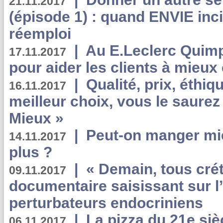
21.11.2017
(épisode 1) : quand ENVIE inci
réemploi
|
Au E.Leclerc Quimp
17.11.2017
pour aider les clients à mie
|
Qualité, prix, éthiqu
16.11.2017
meilleur choix, vous le saure
Mieux »
|
Peut-on manger mi
14.11.2017
plus ?
|
« Demain, tous crét
09.11.2017
documentaire saisissant sur l
perturbateurs endocriniens
|
La pizza du 21e siè
06.11.2017