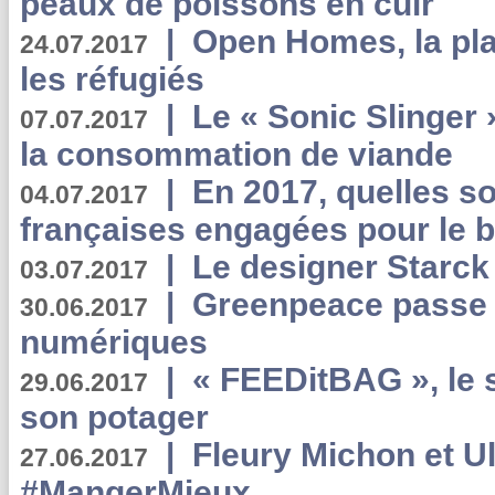
peaux de poissons en cuir
|
Open Homes, la pla
24.07.2017
les réfugiés
|
Le « Sonic Slinger »
07.07.2017
la consommation de viande
|
En 2017, quelles so
04.07.2017
françaises engagées pour le b
|
Le designer Starck 
03.07.2017
|
Greenpeace passe a
30.06.2017
numériques
|
« FEEDitBAG », le s
29.06.2017
son potager
|
Fleury Michon et Ul
27.06.2017
#MangerMieux