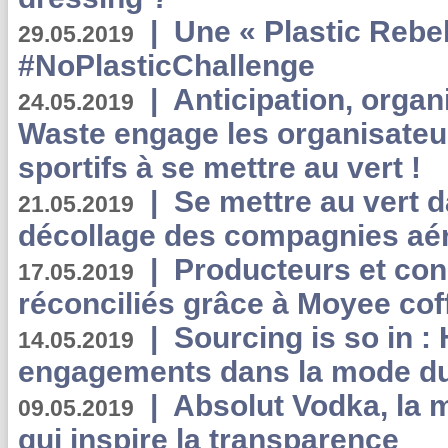
|
Une « Plastic Rebe
29.05.2019
#NoPlasticChallenge
|
Anticipation, organi
24.05.2019
Waste engage les organisate
sportifs à se mettre au vert !
|
Se mettre au vert da
21.05.2019
décollage des compagnies aé
|
Producteurs et co
17.05.2019
réconciliés grâce à Moyee cof
|
Sourcing is so in 
14.05.2019
engagements dans la mode du
|
Absolut Vodka, la 
09.05.2019
qui inspire la transparence