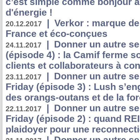
c’est simple comme bonjour 
d'énergie !
|
Verkor : marque de
20.12.2017
France et éco-conçues
|
Donner un autre se
24.11.2017
(épisode 4) : la Camif ferme so
clients et collaborateurs à 
|
Donner un autre se
23.11.2017
Friday (épisode 3) : Lush s’en
des orangs-outans et de la for
|
Donner un autre se
22.11.2017
Friday (épisode 2) : quand RE
plaidoyer pour une reconnecti
|
Donner un autre se