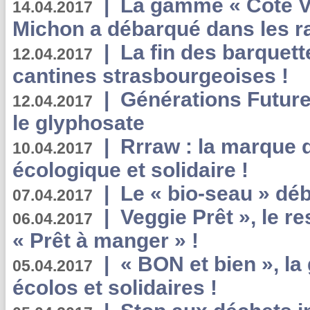
|
La gamme « Côté Vé
14.04.2017
Michon a débarqué dans les r
|
La fin des barquett
12.04.2017
cantines strasbourgeoises !
|
Générations Future
12.04.2017
le glyphosate
|
Rrraw : la marque 
10.04.2017
écologique et solidaire !
|
Le « bio-seau » déb
07.04.2017
|
Veggie Prêt », le r
06.04.2017
« Prêt à manger » !
|
« BON et bien », l
05.04.2017
écolos et solidaires !