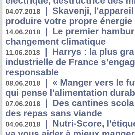
électrique, destructrice des m
|
Skavenji, l’apparei
04.07.2018
produire votre propre énergie
|
Le premier hambur
14.06.2018
changement climatique
|
Harrys : la plus gr
11.06.2018
industrielle de France s’engag
responsable
|
« Manger vers le fu
08.06.2018
qui pense l’alimentation dura
|
Des cantines scola
07.06.2018
des repas sans viande
|
Nutri-Score, l’étiqu
04.06.2018
va vous aider à mieux manger