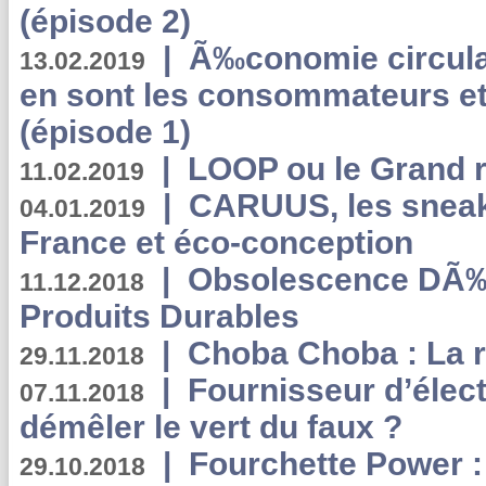
(épisode 2)
|
Ã‰conomie circulair
13.02.2019
en sont les consommateurs et
(épisode 1)
|
LOOP ou le Grand r
11.02.2019
|
CARUUS, les sneake
04.01.2019
France et éco-conception
|
Obsolescence DÃ
11.12.2018
Produits Durables
|
Choba Choba : La r
29.11.2018
|
Fournisseur d’élec
07.11.2018
démêler le vert du faux ?
|
Fourchette Power 
29.10.2018