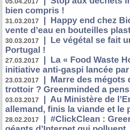
|
Stop aux déchets i
05.04.2017
bien compris !
|
Happy end chez Bio
31.03.2017
vente d’eau en bouteilles plas
|
Le végétal se fait 
30.03.2017
Portugal !
|
La « Food Waste Hot
27.03.2017
initiative anti-gaspi lancée pa
|
Marre des mégots q
23.03.2017
trottoir ? Greenminded a pens
|
Au Ministère de l’
03.03.2017
allemand, finis la viande et le
|
#ClickClean : Gree
28.02.2017
géants d’Internet qui polluent