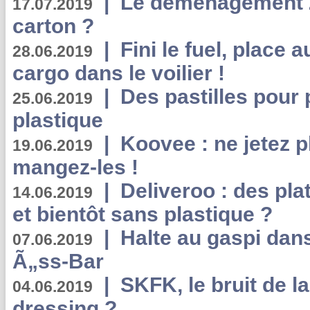
|
Le déménagement 2.
17.07.2019
carton ?
|
Fini le fuel, place a
28.06.2019
cargo dans le voilier !
|
Des pastilles pour 
25.06.2019
plastique
|
Koovee : ne jetez p
19.06.2019
mangez-les !
|
Deliveroo : des pla
14.06.2019
et bientôt sans plastique ?
|
Halte au gaspi dan
07.06.2019
Ã„ss-Bar
|
SKFK, le bruit de l
04.06.2019
dressing ?