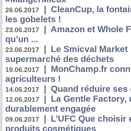
|
CleanCup, la fontai
26.06.2017
les gobelets !
|
Amazon et Whole F
23.06.2017
qu’un ...
|
Le Smicval Market :
23.06.2017
supermarché des déchets
|
MonChamp.fr conne
19.06.2017
agriculteurs !
|
Quand réduire ses 
14.06.2017
|
La Gentle Factory, 
12.06.2017
durablement engagée
|
L’UFC Que choisir e
09.06.2017
produits cosmétiques