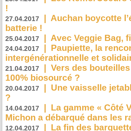
!
|
Auchan boycotte l’
27.04.2017
batterie !
|
Avec Veggie Bag, fi
25.04.2017
|
Paupiette, la renco
24.04.2017
intergénérationnelle et solidair
|
Vers des bouteilles
21.04.2017
100% biosourcé ?
|
Une vaisselle jeta
20.04.2017
?
|
La gamme « Côté Vé
14.04.2017
Michon a débarqué dans les r
|
La fin des barquett
12.04.2017