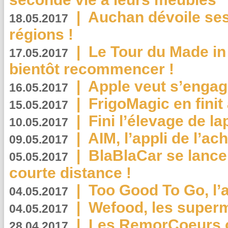
|
Auchan dévoile se
18.05.2017
régions !
|
Le Tour du Made in
17.05.2017
bientôt recommencer !
|
Apple veut s’engage
16.05.2017
|
FrigoMagic en finit 
15.05.2017
|
Fini l’élevage de la
10.05.2017
|
AIM, l’appli de l’ac
09.05.2017
|
BlaBlaCar se lance
05.05.2017
courte distance !
|
Too Good To Go, l’a
04.05.2017
|
Wefood, les superm
04.05.2017
|
Les RemorCoeurs on
28.04.2017