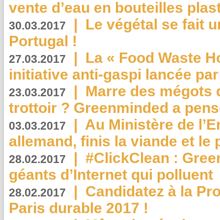
vente d’eau en bouteilles plas
|
Le végétal se fait 
30.03.2017
Portugal !
|
La « Food Waste Hot
27.03.2017
initiative anti-gaspi lancée pa
|
Marre des mégots q
23.03.2017
trottoir ? Greenminded a pens
|
Au Ministère de l’
03.03.2017
allemand, finis la viande et le
|
#ClickClean : Gree
28.02.2017
géants d’Internet qui polluent
|
Candidatez à la Pr
28.02.2017
Paris durable 2017 !