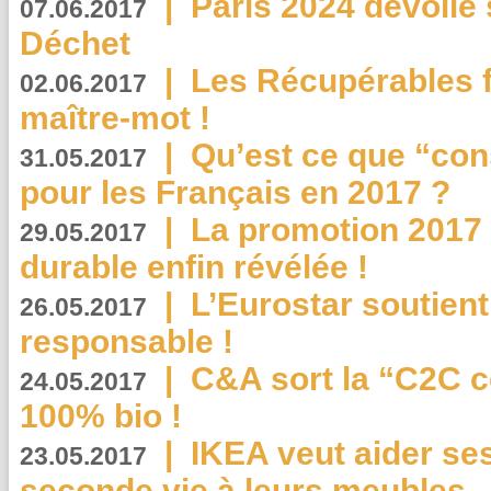
|
Paris 2024 dévoile 
07.06.2017
Déchet
|
Les Récupérables f
02.06.2017
maître-mot !
|
Qu’est ce que “co
31.05.2017
pour les Français en 2017 ?
|
La promotion 2017 
29.05.2017
durable enfin révélée !
|
L’Eurostar soutient
26.05.2017
responsable !
|
C&A sort la “C2C c
24.05.2017
100% bio !
|
IKEA veut aider se
23.05.2017
seconde vie à leurs meubles