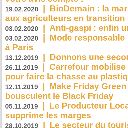
|
BioDemain : la mar
19.02.2020
aux agriculteurs en transition
|
Anti-gaspi : enfin 
03.02.2020
|
Mode responsable : 
03.02.2020
à Paris
|
Donnons une second
13.12.2019
|
Carrefour mobilis
26.11.2019
pour faire la chasse au plasti
|
Make Friday Green 
12.11.2019
bousculent le Black Friday
|
Le Producteur Local
05.11.2019
supprime les marges
|
Le secteur du touri
28.10.2019