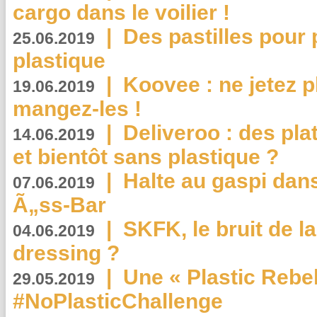
cargo dans le voilier !
|
Des pastilles pour 
25.06.2019
plastique
|
Koovee : ne jetez p
19.06.2019
mangez-les !
|
Deliveroo : des pla
14.06.2019
et bientôt sans plastique ?
|
Halte au gaspi dan
07.06.2019
Ã„ss-Bar
|
SKFK, le bruit de l
04.06.2019
dressing ?
|
Une « Plastic Rebe
29.05.2019
#NoPlasticChallenge