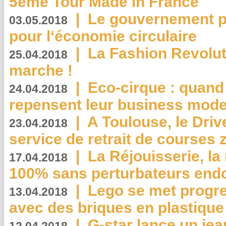
5ème Tour Made in France
|
Le gouvernement p
03.05.2018
pour l‘économie circulaire
|
La Fashion Revolut
25.04.2018
marche !
|
Eco-cirque : quand
24.04.2018
repensent leur business mode
|
A Toulouse, le Driv
23.04.2018
service de retrait de courses 
|
La Réjouisserie, la
17.04.2018
100% sans perturbateurs end
|
Lego se met progr
13.04.2018
avec des briques en plastique
|
G-star lance un jea