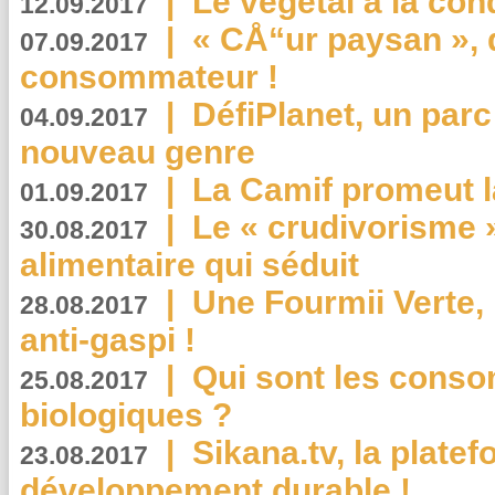
|
Le végétal à la con
12.09.2017
|
« CÅ“ur paysan », 
07.09.2017
consommateur !
|
DéfiPlanet, un parc
04.09.2017
nouveau genre
|
La Camif promeut l
01.09.2017
|
Le « crudivorisme 
30.08.2017
alimentaire qui séduit
|
Une Fourmii Verte, 
28.08.2017
anti-gaspi !
|
Qui sont les cons
25.08.2017
biologiques ?
|
Sikana.tv, la plate
23.08.2017
développement durable !