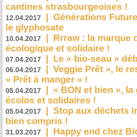
cantines strasbourgeoises !
|
Générations Future
12.04.2017
le glyphosate
|
Rrraw : la marque 
10.04.2017
écologique et solidaire !
|
Le « bio-seau » déb
07.04.2017
|
Veggie Prêt », le r
06.04.2017
« Prêt à manger » !
|
« BON et bien », l
05.04.2017
écolos et solidaires !
|
Stop aux déchets i
05.04.2017
bien compris !
|
Happy end chez Bio
31.03.2017