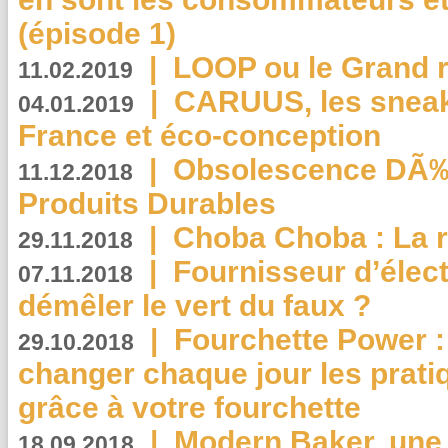
(épisode 1)
|
LOOP ou le Grand r
11.02.2019
|
CARUUS, les sneake
04.01.2019
France et éco-conception
|
Obsolescence DÃ
11.12.2018
Produits Durables
|
Choba Choba : La r
29.11.2018
|
Fournisseur d’élec
07.11.2018
démêler le vert du faux ?
|
Fourchette Power 
29.10.2018
changer chaque jour les prati
grâce à votre fourchette
|
Modern Baker, une 
18.09.2018