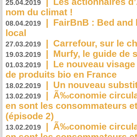
|
Les actionnaires 
25.04.2019
nom du climat !
|
FairBnB : Bed and 
08.04.2019
local
|
Carrefour, sur le c
27.03.2019
|
Murfy, le guide de 
19.03.2019
|
Le nouveau visag
01.03.2019
de produits bio en France
|
Un nouveau substit
18.02.2019
|
Ã‰conomie circulair
13.02.2019
en sont les consommateurs et
(épisode 2)
|
Ã‰conomie circulair
13.02.2019
en sont les consommateurs et