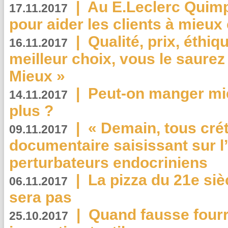
|
Au E.Leclerc Quimp
17.11.2017
pour aider les clients à mie
|
Qualité, prix, éthiqu
16.11.2017
meilleur choix, vous le saure
Mieux »
|
Peut-on manger mi
14.11.2017
plus ?
|
« Demain, tous crét
09.11.2017
documentaire saisissant sur l
perturbateurs endocriniens
|
La pizza du 21e siè
06.11.2017
sera pas
|
Quand fausse fourr
25.10.2017