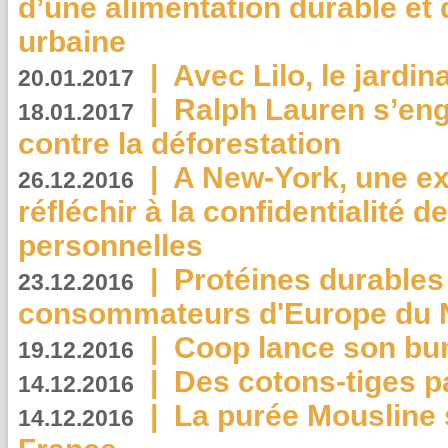
d’une alimentation durable et 
urbaine
|
Avec Lilo, le jardin
20.01.2017
|
Ralph Lauren s’eng
18.01.2017
contre la déforestation
|
A New-York, une exp
26.12.2016
réfléchir à la confidentialité 
personnelles
|
Protéines durables 
23.12.2016
consommateurs d'Europe du 
|
Coop lance son bur
19.12.2016
|
Des cotons-tiges pa
14.12.2016
|
La purée Mousline 
14.12.2016