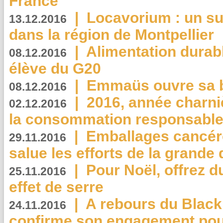
France
|
Locavorium : un s
13.12.2016
dans la région de Montpellier
|
Alimentation durab
08.12.2016
élève du G20
|
Emmaüs ouvre sa bo
08.12.2016
|
2016, année charni
02.12.2016
la consommation responsable
|
Emballages cancér
29.11.2016
salue les efforts de la grande 
|
Pour Noël, offrez d
25.11.2016
effet de serre
|
A rebours du Black
24.11.2016
confirme son engagement pour