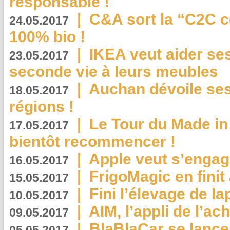
responsable !
|
C&A sort la “C2C c
24.05.2017
100% bio !
|
IKEA veut aider se
23.05.2017
seconde vie à leurs meubles
|
Auchan dévoile se
18.05.2017
régions !
|
Le Tour du Made in
17.05.2017
bientôt recommencer !
|
Apple veut s’engage
16.05.2017
|
FrigoMagic en finit 
15.05.2017
|
Fini l’élevage de la
10.05.2017
|
AIM, l’appli de l’ac
09.05.2017
|
BlaBlaCar se lance