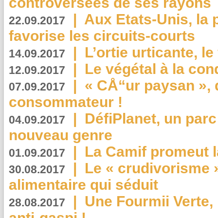
controversées de ses rayons
|
Aux Etats-Unis, la
22.09.2017
favorise les circuits-courts
|
L’ortie urticante, le
14.09.2017
|
Le végétal à la con
12.09.2017
|
« CÅ“ur paysan », 
07.09.2017
consommateur !
|
DéfiPlanet, un parc
04.09.2017
nouveau genre
|
La Camif promeut l
01.09.2017
|
Le « crudivorisme 
30.08.2017
alimentaire qui séduit
|
Une Fourmii Verte, 
28.08.2017
anti-gaspi !