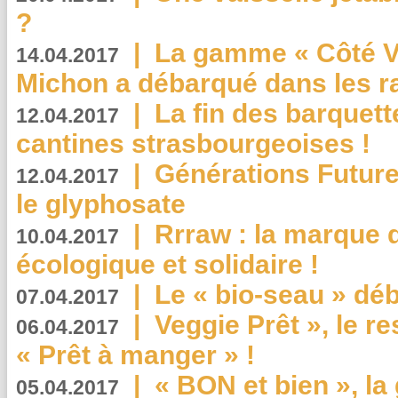
?
|
La gamme « Côté Vé
14.04.2017
Michon a débarqué dans les r
|
La fin des barquett
12.04.2017
cantines strasbourgeoises !
|
Générations Future
12.04.2017
le glyphosate
|
Rrraw : la marque 
10.04.2017
écologique et solidaire !
|
Le « bio-seau » déb
07.04.2017
|
Veggie Prêt », le r
06.04.2017
« Prêt à manger » !
|
« BON et bien », l
05.04.2017