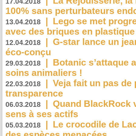
|
La Réjouisserie, la
17.04.2018
100% sans perturbateurs end
|
Lego se met progr
13.04.2018
avec des briques en plastique
|
G-star lance un jea
12.04.2018
éco-conçu
|
Botanic s’attaque 
29.03.2018
soins animaliers !
|
Veja fait un pas de 
22.03.2018
transparence
|
Quand BlackRock v
06.03.2018
sens à ses actifs
|
Le crocodile de La
05.03.2018
des espèces menacées