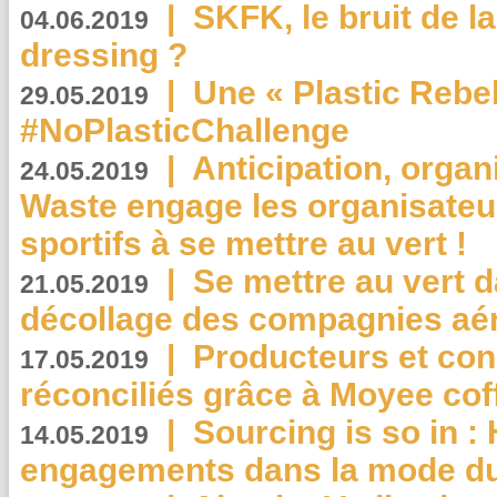
|
SKFK, le bruit de l
04.06.2019
dressing ?
|
Une « Plastic Rebe
29.05.2019
#NoPlasticChallenge
|
Anticipation, organi
24.05.2019
Waste engage les organisate
sportifs à se mettre au vert !
|
Se mettre au vert da
21.05.2019
décollage des compagnies aé
|
Producteurs et co
17.05.2019
réconciliés grâce à Moyee cof
|
Sourcing is so in 
14.05.2019
engagements dans la mode du