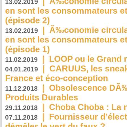
|
Ã‰conomie circulair
13.02.2019
en sont les consommateurs et
(épisode 2)
|
Ã‰conomie circulair
13.02.2019
en sont les consommateurs et
(épisode 1)
|
LOOP ou le Grand r
11.02.2019
|
CARUUS, les sneake
04.01.2019
France et éco-conception
|
Obsolescence DÃ
11.12.2018
Produits Durables
|
Choba Choba : La r
29.11.2018
|
Fournisseur d’élec
07.11.2018
démêler le vert du faux ?