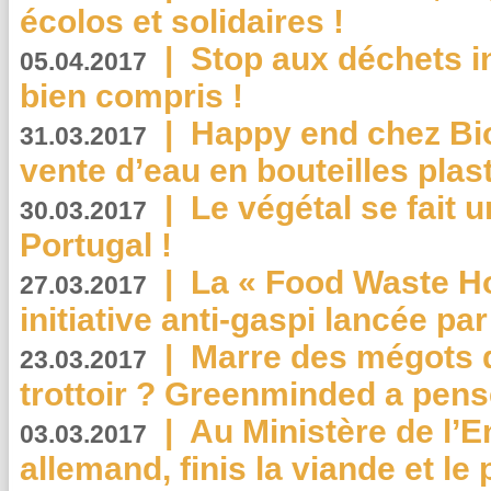
écolos et solidaires !
|
Stop aux déchets i
05.04.2017
bien compris !
|
Happy end chez Bio
31.03.2017
vente d’eau en bouteilles plas
|
Le végétal se fait 
30.03.2017
Portugal !
|
La « Food Waste Hot
27.03.2017
initiative anti-gaspi lancée pa
|
Marre des mégots q
23.03.2017
trottoir ? Greenminded a pens
|
Au Ministère de l’
03.03.2017
allemand, finis la viande et le