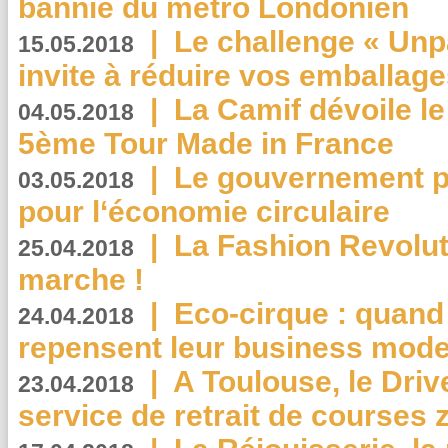
bannie du métro Londonien
|
Le challenge « Unp
15.05.2018
invite à réduire vos emballage
|
La Camif dévoile 
04.05.2018
5ème Tour Made in France
|
Le gouvernement p
03.05.2018
pour l‘économie circulaire
|
La Fashion Revolut
25.04.2018
marche !
|
Eco-cirque : quand
24.04.2018
repensent leur business mode
|
A Toulouse, le Driv
23.04.2018
service de retrait de courses 