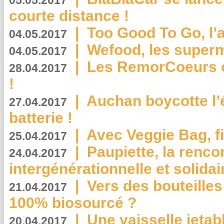
05.05.2017
courte distance !
|
Too Good To Go, l’a
04.05.2017
|
Wefood, les superm
04.05.2017
|
Les RemorCoeurs on
28.04.2017
!
|
Auchan boycotte l’
27.04.2017
batterie !
|
Avec Veggie Bag, fi
25.04.2017
|
Paupiette, la renco
24.04.2017
intergénérationnelle et solidair
|
Vers des bouteilles
21.04.2017
100% biosourcé ?
|
Une vaisselle jeta
20.04.2017