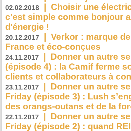
|
Choisir une électri
02.02.2018
c’est simple comme bonjour 
d'énergie !
|
Verkor : marque de
20.12.2017
France et éco-conçues
|
Donner un autre se
24.11.2017
(épisode 4) : la Camif ferme so
clients et collaborateurs à 
|
Donner un autre se
23.11.2017
Friday (épisode 3) : Lush s’en
des orangs-outans et de la for
|
Donner un autre se
22.11.2017
Friday (épisode 2) : quand RE