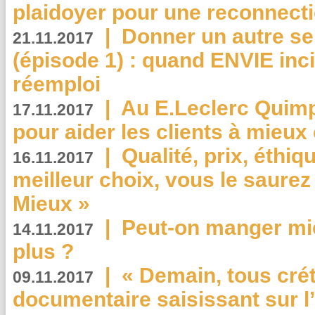
plaidoyer pour une reconnecti
|
Donner un autre se
21.11.2017
(épisode 1) : quand ENVIE inci
réemploi
|
Au E.Leclerc Quimp
17.11.2017
pour aider les clients à mie
|
Qualité, prix, éthiqu
16.11.2017
meilleur choix, vous le saure
Mieux »
|
Peut-on manger mi
14.11.2017
plus ?
|
« Demain, tous crét
09.11.2017
documentaire saisissant sur l