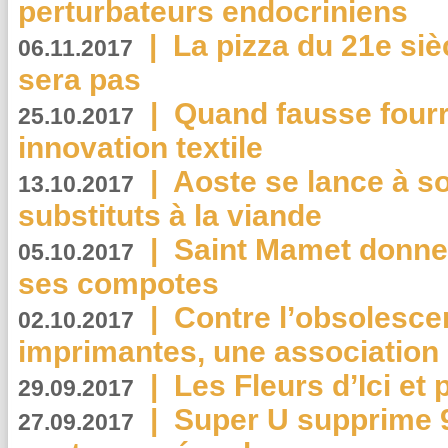
perturbateurs endocriniens
|
La pizza du 21e siè
06.11.2017
sera pas
|
Quand fausse fourr
25.10.2017
innovation textile
|
Aoste se lance à so
13.10.2017
substituts à la viande
|
Saint Mamet donne 
05.10.2017
ses compotes
|
Contre l’obsolesc
02.10.2017
imprimantes, une association 
|
Les Fleurs d’Ici et p
29.09.2017
|
Super U supprime 
27.09.2017