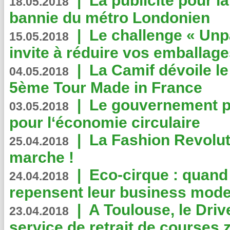
|
La publicité pour la
18.05.2018
bannie du métro Londonien
|
Le challenge « Unp
15.05.2018
invite à réduire vos emballage
|
La Camif dévoile 
04.05.2018
5ème Tour Made in France
|
Le gouvernement p
03.05.2018
pour l‘économie circulaire
|
La Fashion Revolut
25.04.2018
marche !
|
Eco-cirque : quand
24.04.2018
repensent leur business mode
|
A Toulouse, le Driv
23.04.2018
service de retrait de courses 