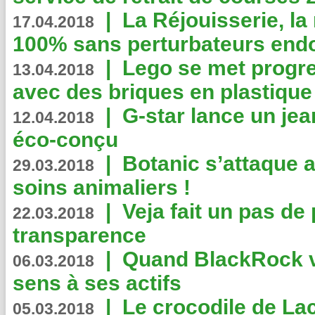
|
La Réjouisserie, la
17.04.2018
100% sans perturbateurs end
|
Lego se met progr
13.04.2018
avec des briques en plastique
|
G-star lance un jea
12.04.2018
éco-conçu
|
Botanic s’attaque 
29.03.2018
soins animaliers !
|
Veja fait un pas de 
22.03.2018
transparence
|
Quand BlackRock v
06.03.2018
sens à ses actifs
|
Le crocodile de La
05.03.2018