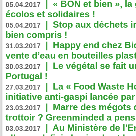
|
« BON et bien », l
05.04.2017
écolos et solidaires !
|
Stop aux déchets i
05.04.2017
bien compris !
|
Happy end chez Bio
31.03.2017
vente d’eau en bouteilles plas
|
Le végétal se fait 
30.03.2017
Portugal !
|
La « Food Waste Hot
27.03.2017
initiative anti-gaspi lancée pa
|
Marre des mégots q
23.03.2017
trottoir ? Greenminded a pens
|
Au Ministère de l’
03.03.2017