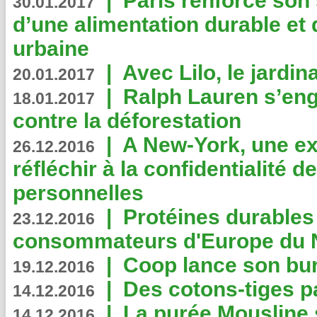
|
Paris renforce son
30.01.2017
d’une alimentation durable et 
urbaine
|
Avec Lilo, le jardin
20.01.2017
|
Ralph Lauren s’eng
18.01.2017
contre la déforestation
|
A New-York, une exp
26.12.2016
réfléchir à la confidentialité 
personnelles
|
Protéines durables 
23.12.2016
consommateurs d'Europe du 
|
Coop lance son bur
19.12.2016
|
Des cotons-tiges pa
14.12.2016
|
La purée Mousline 
14.12.2016