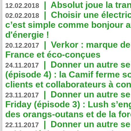
|
Absolut joue la tr
12.02.2018
|
Choisir une électri
02.02.2018
c’est simple comme bonjour 
d'énergie !
|
Verkor : marque de
20.12.2017
France et éco-conçues
|
Donner un autre se
24.11.2017
(épisode 4) : la Camif ferme so
clients et collaborateurs à 
|
Donner un autre se
23.11.2017
Friday (épisode 3) : Lush s’en
des orangs-outans et de la for
|
Donner un autre se
22.11.2017