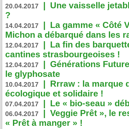
|
Une vaisselle jeta
20.04.2017
?
|
La gamme « Côté Vé
14.04.2017
Michon a débarqué dans les r
|
La fin des barquett
12.04.2017
cantines strasbourgeoises !
|
Générations Future
12.04.2017
le glyphosate
|
Rrraw : la marque 
10.04.2017
écologique et solidaire !
|
Le « bio-seau » déb
07.04.2017
|
Veggie Prêt », le r
06.04.2017
« Prêt à manger » !