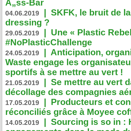
Ã„ss-Bar
|
SKFK, le bruit de l
04.06.2019
dressing ?
|
Une « Plastic Rebe
29.05.2019
#NoPlasticChallenge
|
Anticipation, organi
24.05.2019
Waste engage les organisate
sportifs à se mettre au vert !
|
Se mettre au vert da
21.05.2019
décollage des compagnies aé
|
Producteurs et co
17.05.2019
réconciliés grâce à Moyee cof
|
Sourcing is so in 
14.05.2019