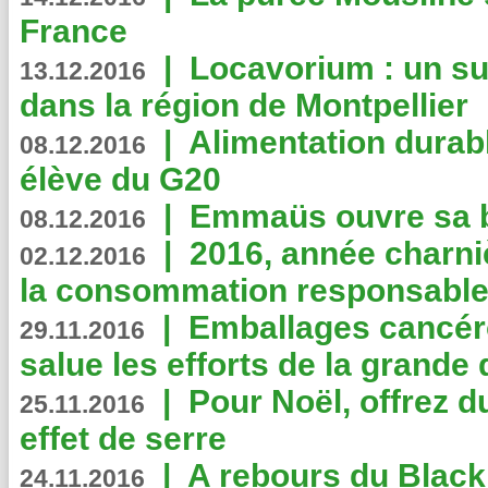
France
|
Locavorium : un s
13.12.2016
dans la région de Montpellier
|
Alimentation durab
08.12.2016
élève du G20
|
Emmaüs ouvre sa bo
08.12.2016
|
2016, année charni
02.12.2016
la consommation responsable
|
Emballages cancér
29.11.2016
salue les efforts de la grande 
|
Pour Noël, offrez d
25.11.2016
effet de serre
|
A rebours du Black
24.11.2016