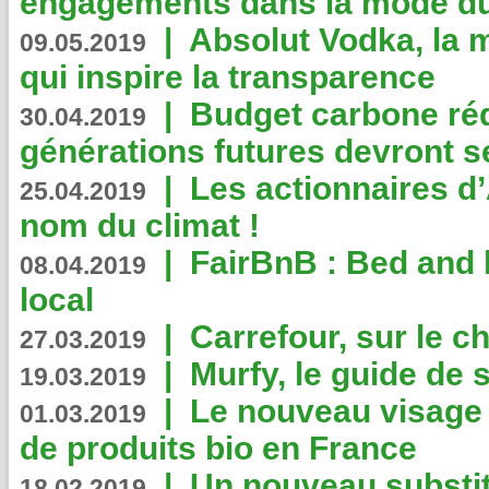
engagements dans la mode du
|
Absolut Vodka, la 
09.05.2019
qui inspire la transparence
|
Budget carbone rédu
30.04.2019
générations futures devront se
|
Les actionnaires 
25.04.2019
nom du climat !
|
FairBnB : Bed and 
08.04.2019
local
|
Carrefour, sur le c
27.03.2019
|
Murfy, le guide de 
19.03.2019
|
Le nouveau visag
01.03.2019
de produits bio en France
|
Un nouveau substit
18.02.2019