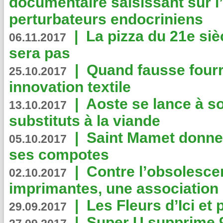
documentaire saisissant sur l
perturbateurs endocriniens
|
La pizza du 21e siè
06.11.2017
sera pas
|
Quand fausse fourr
25.10.2017
innovation textile
|
Aoste se lance à so
13.10.2017
substituts à la viande
|
Saint Mamet donne 
05.10.2017
ses compotes
|
Contre l’obsolesc
02.10.2017
imprimantes, une association 
|
Les Fleurs d’Ici et p
29.09.2017
|
Super U supprime 