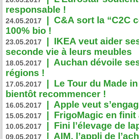
responsable !
|
C&A sort la “C2C c
24.05.2017
100% bio !
|
IKEA veut aider se
23.05.2017
seconde vie à leurs meubles
|
Auchan dévoile se
18.05.2017
régions !
|
Le Tour du Made in
17.05.2017
bientôt recommencer !
|
Apple veut s’engage
16.05.2017
|
FrigoMagic en finit 
15.05.2017
|
Fini l’élevage de la
10.05.2017
|
AIM, l’appli de l’ac
09.05.2017