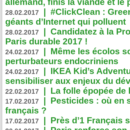
allemand, finis la viande et le
|
#ClickClean : Gree
28.02.2017
géants d’Internet qui polluent
|
Candidatez à la Pr
28.02.2017
Paris durable 2017 !
|
Même les écolos s
24.02.2017
perturbateurs endocriniens
|
IKEA Kid’s Adventu
24.02.2017
sensibiliser aux enjeux du d
|
La folle épopée de 
22.02.2017
|
Pesticides : où en 
17.02.2017
français ?
|
Près d’1 Français su
17.02.2017