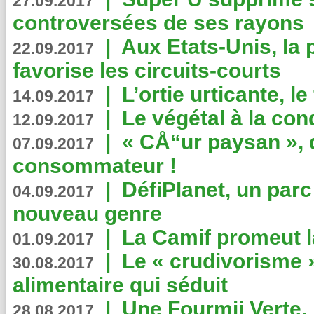
27.09.2017
controversées de ses rayons
|
Aux Etats-Unis, la
22.09.2017
favorise les circuits-courts
|
L’ortie urticante, le
14.09.2017
|
Le végétal à la con
12.09.2017
|
« CÅ“ur paysan », 
07.09.2017
consommateur !
|
DéfiPlanet, un parc
04.09.2017
nouveau genre
|
La Camif promeut l
01.09.2017
|
Le « crudivorisme 
30.08.2017
alimentaire qui séduit
|
Une Fourmii Verte, 
28.08.2017