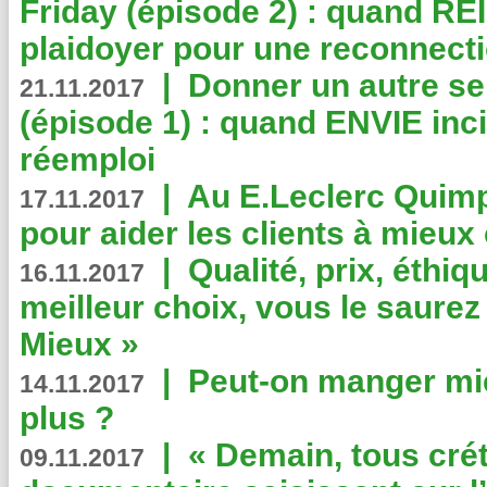
Friday (épisode 2) : quand RE
plaidoyer pour une reconnecti
|
Donner un autre se
21.11.2017
(épisode 1) : quand ENVIE inci
réemploi
|
Au E.Leclerc Quimp
17.11.2017
pour aider les clients à mie
|
Qualité, prix, éthiqu
16.11.2017
meilleur choix, vous le saure
Mieux »
|
Peut-on manger mi
14.11.2017
plus ?
|
« Demain, tous crét
09.11.2017