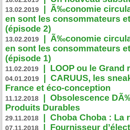
|
Ã‰conomie circulair
13.02.2019
en sont les consommateurs et
(épisode 2)
|
Ã‰conomie circulair
13.02.2019
en sont les consommateurs et
(épisode 1)
|
LOOP ou le Grand r
11.02.2019
|
CARUUS, les sneake
04.01.2019
France et éco-conception
|
Obsolescence DÃ
11.12.2018
Produits Durables
|
Choba Choba : La r
29.11.2018
|
Fournisseur d’élec
07.11.2018