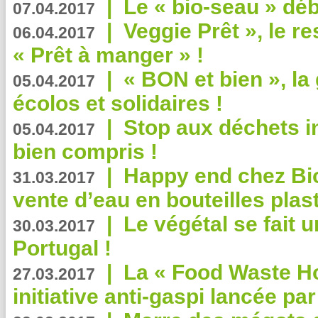
|
Le « bio-seau » déb
07.04.2017
|
Veggie Prêt », le r
06.04.2017
« Prêt à manger » !
|
« BON et bien », l
05.04.2017
écolos et solidaires !
|
Stop aux déchets i
05.04.2017
bien compris !
|
Happy end chez Bio
31.03.2017
vente d’eau en bouteilles plas
|
Le végétal se fait 
30.03.2017
Portugal !
|
La « Food Waste Hot
27.03.2017
initiative anti-gaspi lancée pa