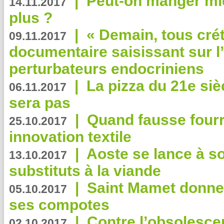
|
Peut-on manger mi
14.11.2017
plus ?
|
« Demain, tous crét
09.11.2017
documentaire saisissant sur l
perturbateurs endocriniens
|
La pizza du 21e siè
06.11.2017
sera pas
|
Quand fausse fourr
25.10.2017
innovation textile
|
Aoste se lance à so
13.10.2017
substituts à la viande
|
Saint Mamet donne 
05.10.2017
ses compotes
|
Contre l’obsolesc
02.10.2017