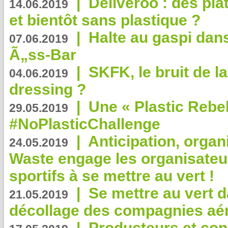
|
Deliveroo : des pla
14.06.2019
et bientôt sans plastique ?
|
Halte au gaspi dan
07.06.2019
Ã„ss-Bar
|
SKFK, le bruit de l
04.06.2019
dressing ?
|
Une « Plastic Rebe
29.05.2019
#NoPlasticChallenge
|
Anticipation, organi
24.05.2019
Waste engage les organisate
sportifs à se mettre au vert !
|
Se mettre au vert da
21.05.2019
décollage des compagnies aé
|
Producteurs et co