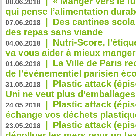
|
« Manger vers le fu
08.06.2018
qui pense l’alimentation dura
|
Des cantines scola
07.06.2018
des repas sans viande
|
Nutri-Score, l’étiqu
04.06.2018
va vous aider à mieux manger
|
La Ville de Paris r
01.06.2018
de l’événementiel parisien éc
|
Plastic attack (épi
31.05.2018
Uni ne veut plus d’emballages
|
Plastic attack (épi
24.05.2018
échange vos déchets plastiqu
|
Plastic attack (epis
23.05.2018
dépolluer les mers pour un text