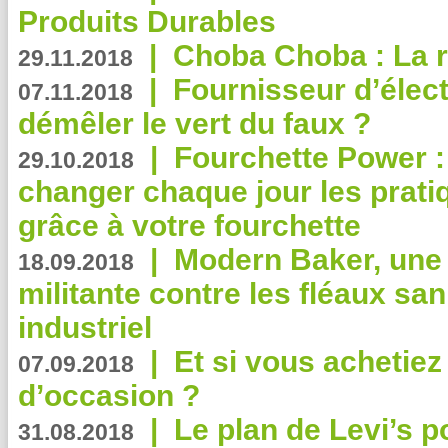
Produits Durables
|
Choba Choba : La r
29.11.2018
|
Fournisseur d’élec
07.11.2018
démêler le vert du faux ?
|
Fourchette Power 
29.10.2018
changer chaque jour les prati
grâce à votre fourchette
|
Modern Baker, une 
18.09.2018
militante contre les fléaux san
industriel
|
Et si vous achetie
07.09.2018
d’occasion ?
|
Le plan de Levi’s p
31.08.2018