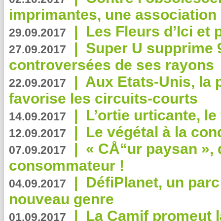
imprimantes, une association 
|
Les Fleurs d’Ici et p
29.09.2017
|
Super U supprime 
27.09.2017
controversées de ses rayons
|
Aux Etats-Unis, la
22.09.2017
favorise les circuits-courts
|
L’ortie urticante, le
14.09.2017
|
Le végétal à la con
12.09.2017
|
« CÅ“ur paysan », 
07.09.2017
consommateur !
|
DéfiPlanet, un parc
04.09.2017
nouveau genre
|
La Camif promeut l
01.09.2017