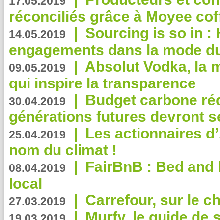
17.05.2019
réconciliés grâce à Moyee cof
|
Sourcing is so in 
14.05.2019
engagements dans la mode du
|
Absolut Vodka, la 
09.05.2019
qui inspire la transparence
|
Budget carbone rédu
30.04.2019
générations futures devront se
|
Les actionnaires 
25.04.2019
nom du climat !
|
FairBnB : Bed and 
08.04.2019
local
|
Carrefour, sur le c
27.03.2019
|
Murfy, le guide de 
19.03.2019