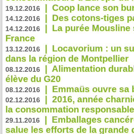
|
Coop lance son bur
19.12.2016
|
Des cotons-tiges pa
14.12.2016
|
La purée Mousline 
14.12.2016
France
|
Locavorium : un s
13.12.2016
dans la région de Montpellier
|
Alimentation durab
08.12.2016
élève du G20
|
Emmaüs ouvre sa bo
08.12.2016
|
2016, année charni
02.12.2016
la consommation responsable
|
Emballages cancér
29.11.2016
salue les efforts de la grande 