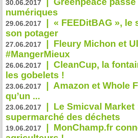
|
Greenpeace passe a
30.06.2017
numériques
|
« FEEDitBAG », le s
29.06.2017
son potager
|
Fleury Michon et Ul
27.06.2017
#MangerMieux
|
CleanCup, la fontai
26.06.2017
les gobelets !
|
Amazon et Whole F
23.06.2017
qu’un ...
|
Le Smicval Market :
23.06.2017
supermarché des déchets
|
MonChamp.fr conne
19.06.2017
agriculteurs !