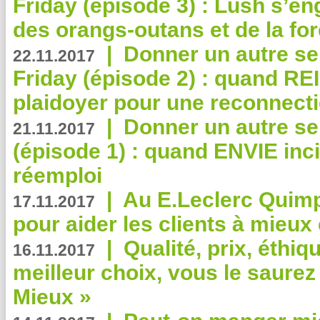
Friday (épisode 3) : Lush s’en
des orangs-outans et de la for
|
Donner un autre se
22.11.2017
Friday (épisode 2) : quand RE
plaidoyer pour une reconnecti
|
Donner un autre se
21.11.2017
(épisode 1) : quand ENVIE inci
réemploi
|
Au E.Leclerc Quimp
17.11.2017
pour aider les clients à mie
|
Qualité, prix, éthiqu
16.11.2017
meilleur choix, vous le saure
Mieux »