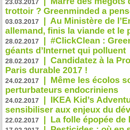
|
Marre des mégots q
23.03.2017
trottoir ? Greenminded a pens
|
Au Ministère de l’
03.03.2017
allemand, finis la viande et le
|
#ClickClean : Gree
28.02.2017
géants d’Internet qui polluent
|
Candidatez à la Pr
28.02.2017
Paris durable 2017 !
|
Même les écolos s
24.02.2017
perturbateurs endocriniens
|
IKEA Kid’s Adventu
24.02.2017
sensibiliser aux enjeux du d
|
La folle épopée de 
22.02.2017
|
Pesticides : où en 