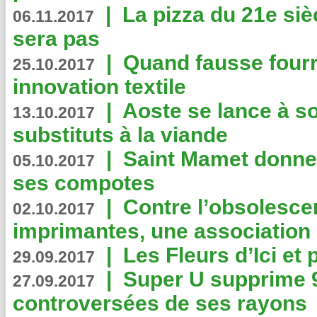
|
La pizza du 21e siè
06.11.2017
sera pas
|
Quand fausse fourr
25.10.2017
innovation textile
|
Aoste se lance à so
13.10.2017
substituts à la viande
|
Saint Mamet donne 
05.10.2017
ses compotes
|
Contre l’obsolesc
02.10.2017
imprimantes, une association 
|
Les Fleurs d’Ici et p
29.09.2017
|
Super U supprime 
27.09.2017
controversées de ses rayons