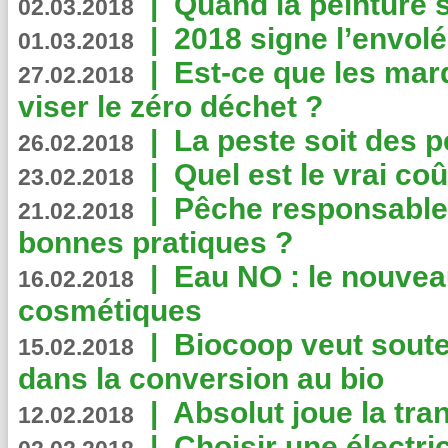
|
Quand la peinture s
02.03.2018
|
2018 signe l’envol
01.03.2018
|
Est-ce que les mar
27.02.2018
viser le zéro déchet ?
|
La peste soit des p
26.02.2018
|
Quel est le vrai coû
23.02.2018
|
Pêche responsable,
21.02.2018
bonnes pratiques ?
|
Eau NO : le nouvea
16.02.2018
cosmétiques
|
Biocoop veut souten
15.02.2018
dans la conversion au bio
|
Absolut joue la tr
12.02.2018
|
Choisir une électri