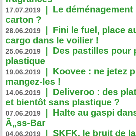
|
Le déménagement 2.
17.07.2019
carton ?
|
Fini le fuel, place a
28.06.2019
cargo dans le voilier !
|
Des pastilles pour 
25.06.2019
plastique
|
Koovee : ne jetez p
19.06.2019
mangez-les !
|
Deliveroo : des pla
14.06.2019
et bientôt sans plastique ?
|
Halte au gaspi dan
07.06.2019
Ã„ss-Bar
|
SKFK, le bruit de l
04.06.2019