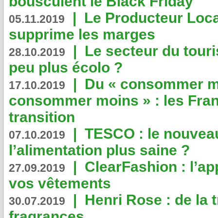
bousculent le Black Friday
|
Le Producteur Local
05.11.2019
supprime les marges
|
Le secteur du touri
28.10.2019
peu plus écolo ?
|
Du « consommer mi
17.10.2019
consommer moins » : les Fran
transition
|
TESCO : le nouvea
07.10.2019
l’alimentation plus saine ?
|
ClearFashion : l’ap
27.09.2019
vos vêtements
|
Henri Rose : de la
30.07.2019
fragrances