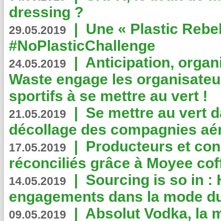
dressing ?
|
Une « Plastic Rebe
29.05.2019
#NoPlasticChallenge
|
Anticipation, organi
24.05.2019
Waste engage les organisate
sportifs à se mettre au vert !
|
Se mettre au vert da
21.05.2019
décollage des compagnies aé
|
Producteurs et co
17.05.2019
réconciliés grâce à Moyee cof
|
Sourcing is so in 
14.05.2019
engagements dans la mode du
|
Absolut Vodka, la 
09.05.2019