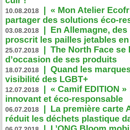
cuir !
|
« Mon Atelier Ecofr
10.08.2018
partager des solutions éco-r
|
En Allemagne, des
03.08.2018
proscrit les pailles jetables e
|
The North Face se 
25.07.2018
d’occasion de ses produits
|
Quand les marques
18.07.2018
visibilité des LGBT+
|
« Camif EDITION » :
12.07.2018
innovant et éco-responsable
|
La première carte 
06.07.2018
réduit les déchets plastique 
|
L’ONG Bloom mobil
06.07.2018