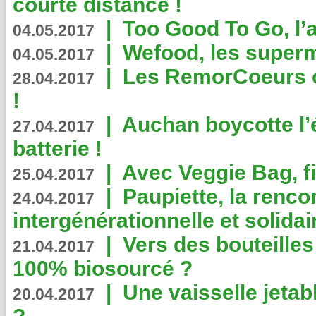
courte distance !
|
Too Good To Go, l’a
04.05.2017
|
Wefood, les superm
04.05.2017
|
Les RemorCoeurs on
28.04.2017
!
|
Auchan boycotte l’
27.04.2017
batterie !
|
Avec Veggie Bag, fi
25.04.2017
|
Paupiette, la renco
24.04.2017
intergénérationnelle et solidair
|
Vers des bouteilles
21.04.2017
100% biosourcé ?
|
Une vaisselle jeta
20.04.2017