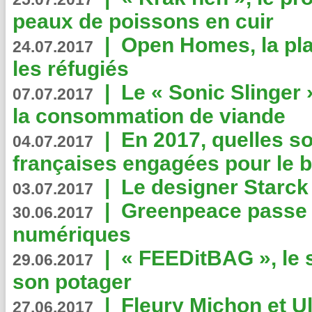
peaux de poissons en cuir
|
Open Homes, la pla
24.07.2017
les réfugiés
|
Le « Sonic Slinger »
07.07.2017
la consommation de viande
|
En 2017, quelles so
04.07.2017
françaises engagées pour le b
|
Le designer Starck 
03.07.2017
|
Greenpeace passe a
30.06.2017
numériques
|
« FEEDitBAG », le s
29.06.2017
son potager
|
Fleury Michon et Ul
27.06.2017