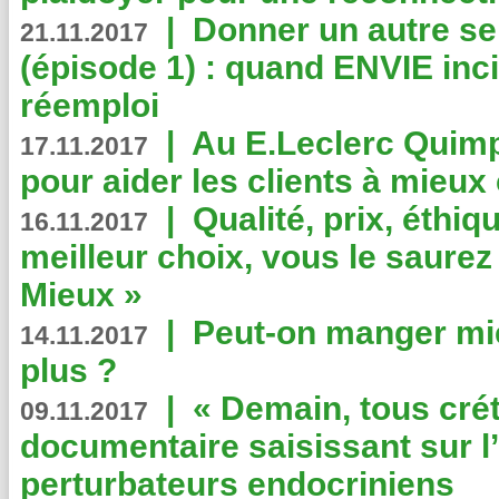
|
Donner un autre se
21.11.2017
(épisode 1) : quand ENVIE inci
réemploi
|
Au E.Leclerc Quimp
17.11.2017
pour aider les clients à mie
|
Qualité, prix, éthiqu
16.11.2017
meilleur choix, vous le saure
Mieux »
|
Peut-on manger mi
14.11.2017
plus ?
|
« Demain, tous crét
09.11.2017
documentaire saisissant sur l
perturbateurs endocriniens