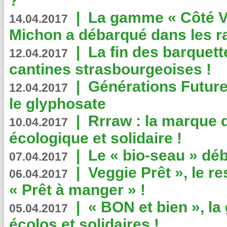
?
|
La gamme « Côté Vé
14.04.2017
Michon a débarqué dans les r
|
La fin des barquett
12.04.2017
cantines strasbourgeoises !
|
Générations Future
12.04.2017
le glyphosate
|
Rrraw : la marque 
10.04.2017
écologique et solidaire !
|
Le « bio-seau » déb
07.04.2017
|
Veggie Prêt », le r
06.04.2017
« Prêt à manger » !
|
« BON et bien », l
05.04.2017
écolos et solidaires !