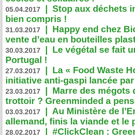
|
Stop aux déchets i
05.04.2017
bien compris !
|
Happy end chez Bio
31.03.2017
vente d’eau en bouteilles plas
|
Le végétal se fait 
30.03.2017
Portugal !
|
La « Food Waste Hot
27.03.2017
initiative anti-gaspi lancée pa
|
Marre des mégots q
23.03.2017
trottoir ? Greenminded a pens
|
Au Ministère de l’
03.03.2017
allemand, finis la viande et le
|
#ClickClean : Gree
28.02.2017