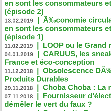
en sont les consommateurs et
(épisode 2)
|
Ã‰conomie circulair
13.02.2019
en sont les consommateurs et
(épisode 1)
|
LOOP ou le Grand r
11.02.2019
|
CARUUS, les sneake
04.01.2019
France et éco-conception
|
Obsolescence DÃ
11.12.2018
Produits Durables
|
Choba Choba : La r
29.11.2018
|
Fournisseur d’élec
07.11.2018
démêler le vert du faux ?