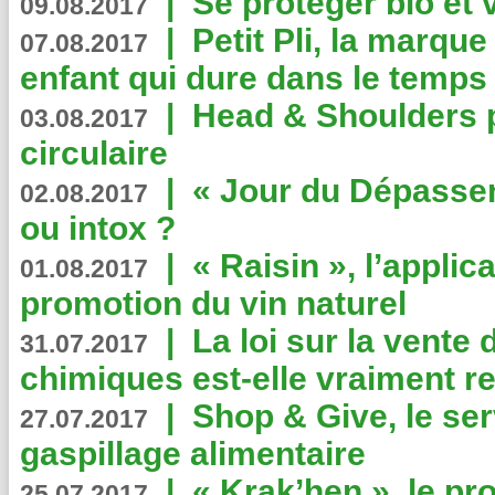
|
Se protéger bio et 
09.08.2017
|
Petit Pli, la marqu
07.08.2017
enfant qui dure dans le temps 
|
Head & Shoulders
03.08.2017
circulaire
|
« Jour du Dépassem
02.08.2017
ou intox ?
|
« Raisin », l’applica
01.08.2017
promotion du vin naturel
|
La loi sur la vente
31.07.2017
chimiques est-elle vraiment r
|
Shop & Give, le serv
27.07.2017
gaspillage alimentaire
|
« Krak’hen », le pr
25.07.2017