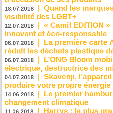
|
Quand les marques
18.07.2018
visibilité des LGBT+
|
« Camif EDITION » :
12.07.2018
innovant et éco-responsable
|
La première carte 
06.07.2018
réduit les déchets plastique 
|
L’ONG Bloom mobil
06.07.2018
électrique, destructrice des m
|
Skavenji, l’apparei
04.07.2018
produire votre propre énergie
|
Le premier hambur
14.06.2018
changement climatique
|
Harrys : la plus gr
11.06.2018