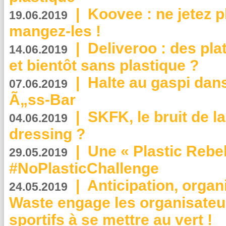
|
Koovee : ne jetez p
19.06.2019
mangez-les !
|
Deliveroo : des pla
14.06.2019
et bientôt sans plastique ?
|
Halte au gaspi dan
07.06.2019
Ã„ss-Bar
|
SKFK, le bruit de l
04.06.2019
dressing ?
|
Une « Plastic Rebe
29.05.2019
#NoPlasticChallenge
|
Anticipation, organi
24.05.2019
Waste engage les organisate
sportifs à se mettre au vert !