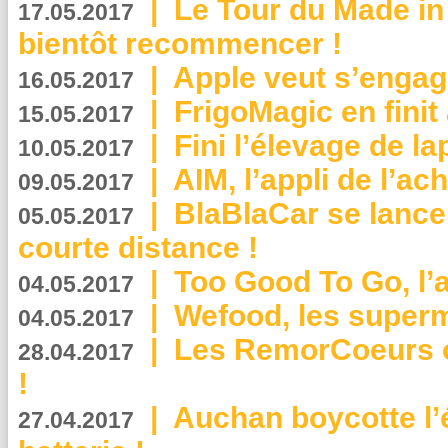
|
Le Tour du Made in
17.05.2017
bientôt recommencer !
|
Apple veut s’engage
16.05.2017
|
FrigoMagic en finit 
15.05.2017
|
Fini l’élevage de la
10.05.2017
|
AIM, l’appli de l’ac
09.05.2017
|
BlaBlaCar se lance
05.05.2017
courte distance !
|
Too Good To Go, l’a
04.05.2017
|
Wefood, les superm
04.05.2017
|
Les RemorCoeurs on
28.04.2017
!
|
Auchan boycotte l’
27.04.2017