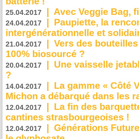
batterie !
|
Avec Veggie Bag, fi
25.04.2017
|
Paupiette, la renco
24.04.2017
intergénérationnelle et solidair
|
Vers des bouteilles
21.04.2017
100% biosourcé ?
|
Une vaisselle jeta
20.04.2017
?
|
La gamme « Côté Vé
14.04.2017
Michon a débarqué dans les r
|
La fin des barquett
12.04.2017
cantines strasbourgeoises !
|
Générations Future
12.04.2017
le glyphosate