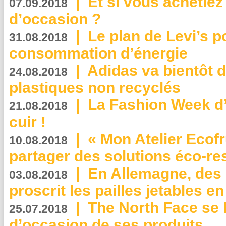
|
Et si vous achetie
07.09.2018
d’occasion ?
|
Le plan de Levi’s p
31.08.2018
consommation d’énergie
|
Adidas va bientôt d
24.08.2018
plastiques non recyclés
|
La Fashion Week d’
21.08.2018
cuir !
|
« Mon Atelier Ecofr
10.08.2018
partager des solutions éco-r
|
En Allemagne, des
03.08.2018
proscrit les pailles jetables e
|
The North Face se 
25.07.2018
d’occasion de ses produits