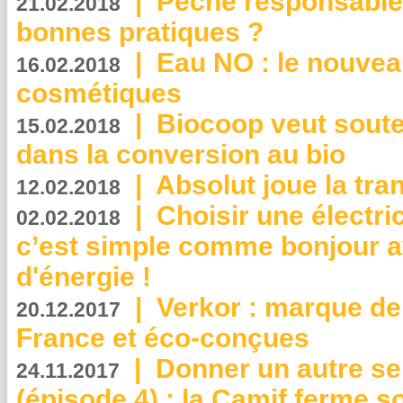
|
Pêche responsable,
21.02.2018
bonnes pratiques ?
|
Eau NO : le nouvea
16.02.2018
cosmétiques
|
Biocoop veut souten
15.02.2018
dans la conversion au bio
|
Absolut joue la tr
12.02.2018
|
Choisir une électri
02.02.2018
c’est simple comme bonjour 
d'énergie !
|
Verkor : marque de
20.12.2017
France et éco-conçues
|
Donner un autre se
24.11.2017
(épisode 4) : la Camif ferme so