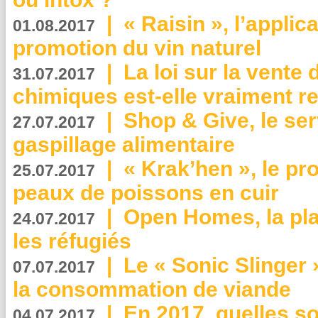
|
« Raisin », l’applica
01.08.2017
promotion du vin naturel
|
La loi sur la vente
31.07.2017
chimiques est-elle vraiment r
|
Shop & Give, le serv
27.07.2017
gaspillage alimentaire
|
« Krak’hen », le pr
25.07.2017
peaux de poissons en cuir
|
Open Homes, la pla
24.07.2017
les réfugiés
|
Le « Sonic Slinger »
07.07.2017
la consommation de viande
|
En 2017, quelles so
04.07.2017