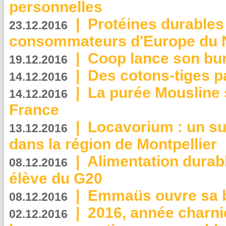
personnelles
|
Protéines durables 
23.12.2016
consommateurs d'Europe du 
|
Coop lance son bur
19.12.2016
|
Des cotons-tiges pa
14.12.2016
|
La purée Mousline 
14.12.2016
France
|
Locavorium : un s
13.12.2016
dans la région de Montpellier
|
Alimentation durab
08.12.2016
élève du G20
|
Emmaüs ouvre sa bo
08.12.2016
|
2016, année charni
02.12.2016