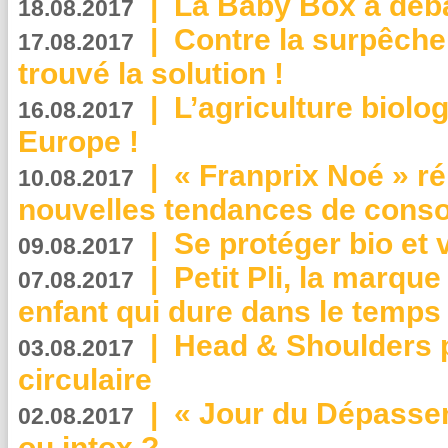
|
La Baby Box a déb
18.08.2017
|
Contre la surpêche
17.08.2017
trouvé la solution !
|
L’agriculture biolo
16.08.2017
Europe !
|
« Franprix Noé » ré
10.08.2017
nouvelles tendances de cons
|
Se protéger bio et 
09.08.2017
|
Petit Pli, la marqu
07.08.2017
enfant qui dure dans le temps 
|
Head & Shoulders
03.08.2017
circulaire
|
« Jour du Dépassem
02.08.2017
ou intox ?