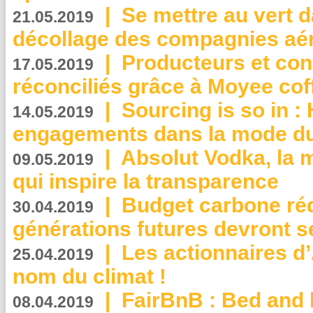
|
Se mettre au vert da
21.05.2019
décollage des compagnies aé
|
Producteurs et co
17.05.2019
réconciliés grâce à Moyee cof
|
Sourcing is so in 
14.05.2019
engagements dans la mode du
|
Absolut Vodka, la 
09.05.2019
qui inspire la transparence
|
Budget carbone rédu
30.04.2019
générations futures devront se
|
Les actionnaires 
25.04.2019
nom du climat !
|
FairBnB : Bed and 
08.04.2019