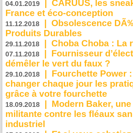
|
CARUUS, les sneake
04.01.2019
France et éco-conception
|
Obsolescence DÃ
11.12.2018
Produits Durables
|
Choba Choba : La r
29.11.2018
|
Fournisseur d’élec
07.11.2018
démêler le vert du faux ?
|
Fourchette Power 
29.10.2018
changer chaque jour les prati
grâce à votre fourchette
|
Modern Baker, une 
18.09.2018
militante contre les fléaux san
industriel