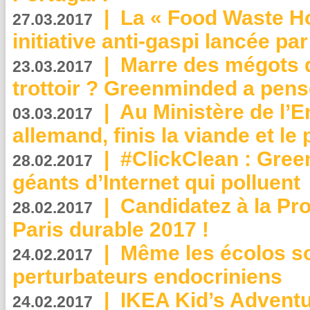
|
La « Food Waste Hot
27.03.2017
initiative anti-gaspi lancée pa
|
Marre des mégots q
23.03.2017
trottoir ? Greenminded a pens
|
Au Ministère de l’
03.03.2017
allemand, finis la viande et le
|
#ClickClean : Gree
28.02.2017
géants d’Internet qui polluent
|
Candidatez à la Pr
28.02.2017
Paris durable 2017 !
|
Même les écolos s
24.02.2017
perturbateurs endocriniens
|
IKEA Kid’s Adventu
24.02.2017