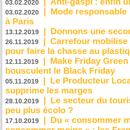
|
Anti-gaspi : enfin 
03.02.2020
|
Mode responsable : 
03.02.2020
à Paris
|
Donnons une second
13.12.2019
|
Carrefour mobilis
26.11.2019
pour faire la chasse au plasti
|
Make Friday Green 
12.11.2019
bousculent le Black Friday
|
Le Producteur Local
05.11.2019
supprime les marges
|
Le secteur du touri
28.10.2019
peu plus écolo ?
|
Du « consommer mi
17.10.2019
consommer moins » : les Fran