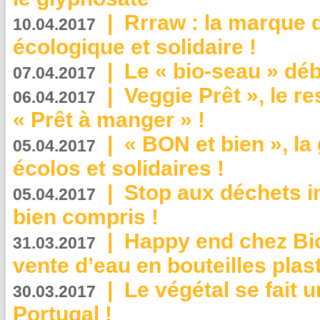
|
Rrraw : la marque 
10.04.2017
écologique et solidaire !
|
Le « bio-seau » déb
07.04.2017
|
Veggie Prêt », le r
06.04.2017
« Prêt à manger » !
|
« BON et bien », l
05.04.2017
écolos et solidaires !
|
Stop aux déchets i
05.04.2017
bien compris !
|
Happy end chez Bio
31.03.2017
vente d’eau en bouteilles plas
|
Le végétal se fait 
30.03.2017
Portugal !