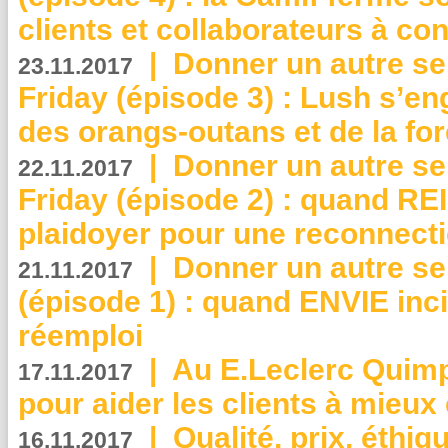
clients et collaborateurs à 
|
Donner un autre se
23.11.2017
Friday (épisode 3) : Lush s’en
des orangs-outans et de la for
|
Donner un autre se
22.11.2017
Friday (épisode 2) : quand RE
plaidoyer pour une reconnecti
|
Donner un autre se
21.11.2017
(épisode 1) : quand ENVIE inci
réemploi
|
Au E.Leclerc Quimp
17.11.2017
pour aider les clients à mie
|
Qualité, prix, éthiqu
16.11.2017