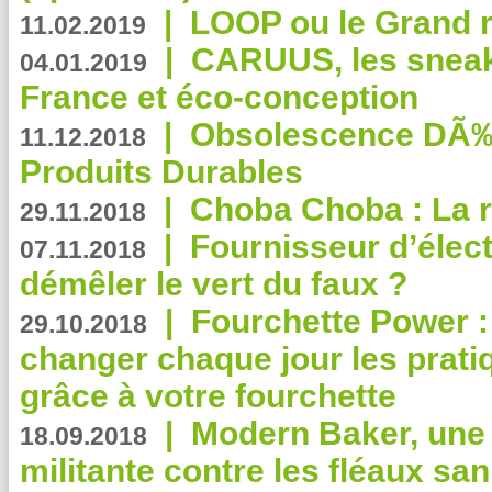
|
LOOP ou le Grand r
11.02.2019
|
CARUUS, les sneake
04.01.2019
France et éco-conception
|
Obsolescence DÃ
11.12.2018
Produits Durables
|
Choba Choba : La r
29.11.2018
|
Fournisseur d’élec
07.11.2018
démêler le vert du faux ?
|
Fourchette Power 
29.10.2018
changer chaque jour les prati
grâce à votre fourchette
|
Modern Baker, une 
18.09.2018
militante contre les fléaux san