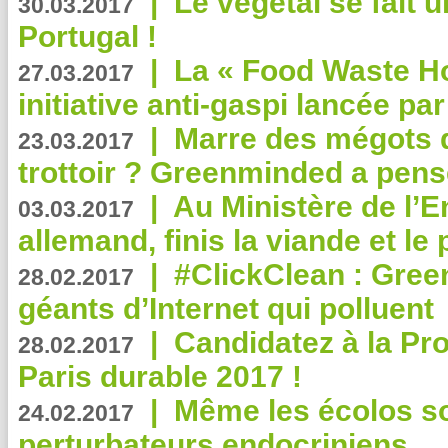
|
Le végétal se fait 
30.03.2017
Portugal !
|
La « Food Waste Hot
27.03.2017
initiative anti-gaspi lancée pa
|
Marre des mégots q
23.03.2017
trottoir ? Greenminded a pens
|
Au Ministère de l’
03.03.2017
allemand, finis la viande et le
|
#ClickClean : Gree
28.02.2017
géants d’Internet qui polluent
|
Candidatez à la Pr
28.02.2017
Paris durable 2017 !
|
Même les écolos s
24.02.2017
perturbateurs endocriniens