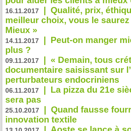
pour aider les clients à mie
|
Qualité, prix, éthiqu
16.11.2017
meilleur choix, vous le saure
Mieux »
|
Peut-on manger mi
14.11.2017
plus ?
|
« Demain, tous crét
09.11.2017
documentaire saisissant sur l
perturbateurs endocriniens
|
La pizza du 21e siè
06.11.2017
sera pas
|
Quand fausse fourr
25.10.2017
innovation textile
|
Aoste se lance à so
13.10.2017