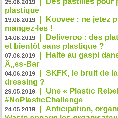
|
Des pastilles pour 
25.06.2019
plastique
|
Koovee : ne jetez p
19.06.2019
mangez-les !
|
Deliveroo : des pla
14.06.2019
et bientôt sans plastique ?
|
Halte au gaspi dan
07.06.2019
Ã„ss-Bar
|
SKFK, le bruit de l
04.06.2019
dressing ?
|
Une « Plastic Rebe
29.05.2019
#NoPlasticChallenge
|
Anticipation, organi
24.05.2019
Waste engage les organisate