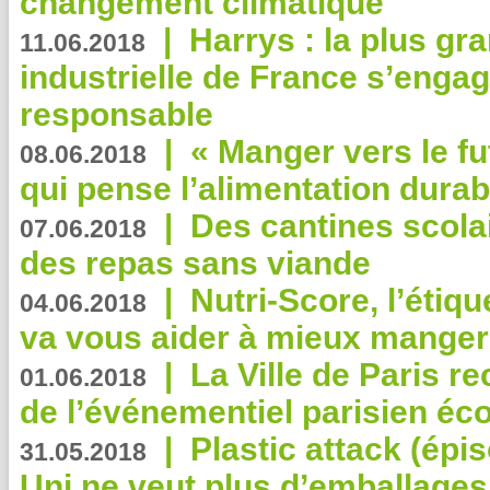
changement climatique
|
Harrys : la plus gr
11.06.2018
industrielle de France s’engag
responsable
|
« Manger vers le fu
08.06.2018
qui pense l’alimentation dura
|
Des cantines scola
07.06.2018
des repas sans viande
|
Nutri-Score, l’étiqu
04.06.2018
va vous aider à mieux manger
|
La Ville de Paris r
01.06.2018
de l’événementiel parisien éc
|
Plastic attack (épi
31.05.2018
Uni ne veut plus d’emballages