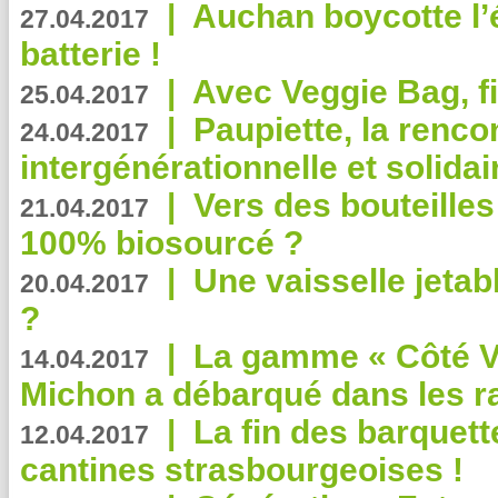
|
Auchan boycotte l’
27.04.2017
batterie !
|
Avec Veggie Bag, fi
25.04.2017
|
Paupiette, la renco
24.04.2017
intergénérationnelle et solidair
|
Vers des bouteilles
21.04.2017
100% biosourcé ?
|
Une vaisselle jeta
20.04.2017
?
|
La gamme « Côté Vé
14.04.2017
Michon a débarqué dans les r
|
La fin des barquett
12.04.2017
cantines strasbourgeoises !