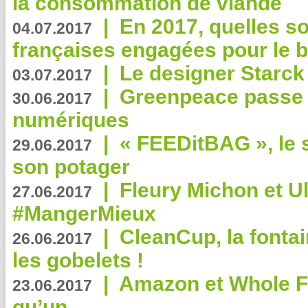
la consommation de viande
|
En 2017, quelles so
04.07.2017
françaises engagées pour le b
|
Le designer Starck 
03.07.2017
|
Greenpeace passe a
30.06.2017
numériques
|
« FEEDitBAG », le s
29.06.2017
son potager
|
Fleury Michon et Ul
27.06.2017
#MangerMieux
|
CleanCup, la fontai
26.06.2017
les gobelets !
|
Amazon et Whole F
23.06.2017
qu’un ...