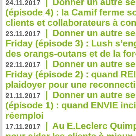
|
Donner un autre se
24.11.2017
(épisode 4) : la Camif ferme so
clients et collaborateurs à 
|
Donner un autre se
23.11.2017
Friday (épisode 3) : Lush s’en
des orangs-outans et de la for
|
Donner un autre se
22.11.2017
Friday (épisode 2) : quand RE
plaidoyer pour une reconnecti
|
Donner un autre se
21.11.2017
(épisode 1) : quand ENVIE inci
réemploi
|
Au E.Leclerc Quimp
17.11.2017