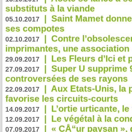
substituts à la viande
|
Saint Mamet donne 
05.10.2017
ses compotes
|
Contre l’obsolesc
02.10.2017
imprimantes, une association 
|
Les Fleurs d’Ici et p
29.09.2017
|
Super U supprime 
27.09.2017
controversées de ses rayons
|
Aux Etats-Unis, la
22.09.2017
favorise les circuits-courts
|
L’ortie urticante, le
14.09.2017
|
Le végétal à la con
12.09.2017
|
« CÅ“ur paysan », 
07.09.2017