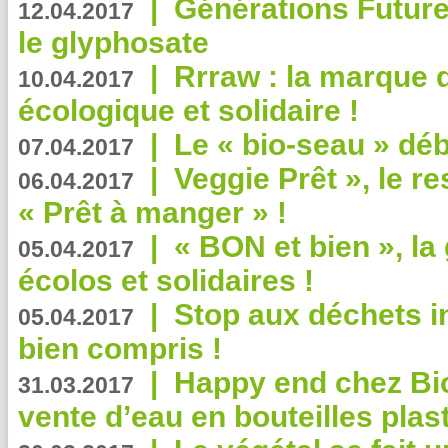
|
Générations Future
12.04.2017
le glyphosate
|
Rrraw : la marque 
10.04.2017
écologique et solidaire !
|
Le « bio-seau » déb
07.04.2017
|
Veggie Prêt », le r
06.04.2017
« Prêt à manger » !
|
« BON et bien », l
05.04.2017
écolos et solidaires !
|
Stop aux déchets i
05.04.2017
bien compris !
|
Happy end chez Bio
31.03.2017
vente d’eau en bouteilles plas