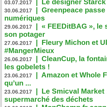
|
Le designer Starck 
03.07.2017
|
Greenpeace passe a
30.06.2017
numériques
|
« FEEDitBAG », le s
29.06.2017
son potager
|
Fleury Michon et Ul
27.06.2017
#MangerMieux
|
CleanCup, la fontai
26.06.2017
les gobelets !
|
Amazon et Whole F
23.06.2017
qu’un ...
|
Le Smicval Market :
23.06.2017
supermarché des déchets