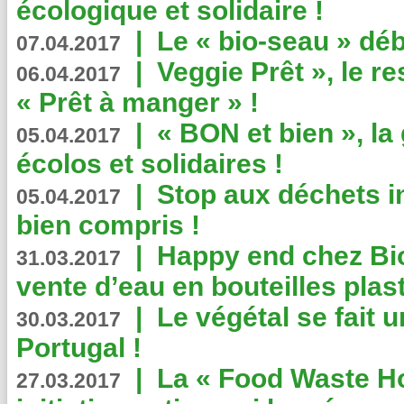
écologique et solidaire !
|
Le « bio-seau » déb
07.04.2017
|
Veggie Prêt », le r
06.04.2017
« Prêt à manger » !
|
« BON et bien », l
05.04.2017
écolos et solidaires !
|
Stop aux déchets i
05.04.2017
bien compris !
|
Happy end chez Bio
31.03.2017
vente d’eau en bouteilles plas
|
Le végétal se fait 
30.03.2017
Portugal !
|
La « Food Waste Hot
27.03.2017