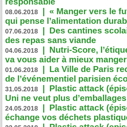
responsable
|
« Manger vers le fu
08.06.2018
qui pense l’alimentation dura
|
Des cantines scola
07.06.2018
des repas sans viande
|
Nutri-Score, l’étiqu
04.06.2018
va vous aider à mieux manger
|
La Ville de Paris r
01.06.2018
de l’événementiel parisien éc
|
Plastic attack (épi
31.05.2018
Uni ne veut plus d’emballages
|
Plastic attack (épi
24.05.2018
échange vos déchets plastiqu
|
Plastic attack (epis