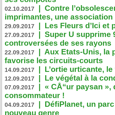
|
Contre l’obsolesc
02.10.2017
imprimantes, une association 
|
Les Fleurs d’Ici et p
29.09.2017
|
Super U supprime 
27.09.2017
controversées de ses rayons
|
Aux Etats-Unis, la
22.09.2017
favorise les circuits-courts
|
L’ortie urticante, le
14.09.2017
|
Le végétal à la con
12.09.2017
|
« CÅ“ur paysan », 
07.09.2017
consommateur !
|
DéfiPlanet, un parc
04.09.2017
nouveau genre