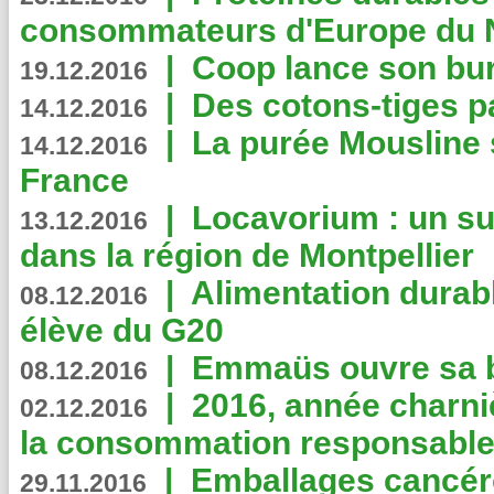
consommateurs d'Europe du 
|
Coop lance son bur
19.12.2016
|
Des cotons-tiges pa
14.12.2016
|
La purée Mousline 
14.12.2016
France
|
Locavorium : un s
13.12.2016
dans la région de Montpellier
|
Alimentation durab
08.12.2016
élève du G20
|
Emmaüs ouvre sa bo
08.12.2016
|
2016, année charni
02.12.2016
la consommation responsable
|
Emballages cancér
29.11.2016