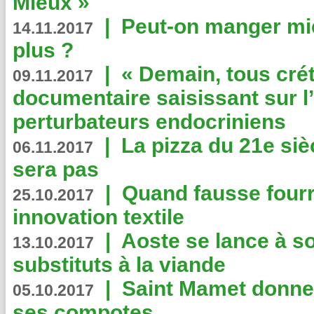
Mieux »
|
Peut-on manger mi
14.11.2017
plus ?
|
« Demain, tous crét
09.11.2017
documentaire saisissant sur l
perturbateurs endocriniens
|
La pizza du 21e siè
06.11.2017
sera pas
|
Quand fausse fourr
25.10.2017
innovation textile
|
Aoste se lance à so
13.10.2017
substituts à la viande
|
Saint Mamet donne 
05.10.2017
ses compotes