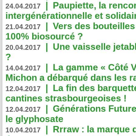
|
Paupiette, la renco
24.04.2017
intergénérationnelle et solidair
|
Vers des bouteilles
21.04.2017
100% biosourcé ?
|
Une vaisselle jeta
20.04.2017
?
|
La gamme « Côté Vé
14.04.2017
Michon a débarqué dans les r
|
La fin des barquett
12.04.2017
cantines strasbourgeoises !
|
Générations Future
12.04.2017
le glyphosate
|
Rrraw : la marque 
10.04.2017