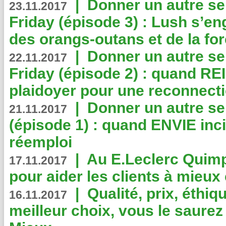
|
Donner un autre se
23.11.2017
Friday (épisode 3) : Lush s’en
des orangs-outans et de la for
|
Donner un autre se
22.11.2017
Friday (épisode 2) : quand RE
plaidoyer pour une reconnecti
|
Donner un autre se
21.11.2017
(épisode 1) : quand ENVIE inci
réemploi
|
Au E.Leclerc Quimp
17.11.2017
pour aider les clients à mie
|
Qualité, prix, éthiqu
16.11.2017
meilleur choix, vous le saure