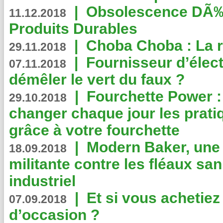
|
Obsolescence DÃ
11.12.2018
Produits Durables
|
Choba Choba : La r
29.11.2018
|
Fournisseur d’élec
07.11.2018
démêler le vert du faux ?
|
Fourchette Power 
29.10.2018
changer chaque jour les prati
grâce à votre fourchette
|
Modern Baker, une 
18.09.2018
militante contre les fléaux san
industriel
|
Et si vous achetie
07.09.2018
d’occasion ?