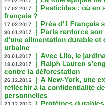
22.02.2017
|
Pesticides : où en 
17.02.2017
français ?
|
Près d’1 Français su
17.02.2017
|
Paris renforce son
30.01.2017
d’une alimentation durable et 
urbaine
|
Avec Lilo, le jardin
20.01.2017
|
Ralph Lauren s’eng
18.01.2017
contre la déforestation
|
A New-York, une exp
26.12.2016
réfléchir à la confidentialité 
personnelles
|
Protéines durables 
23.12.2016