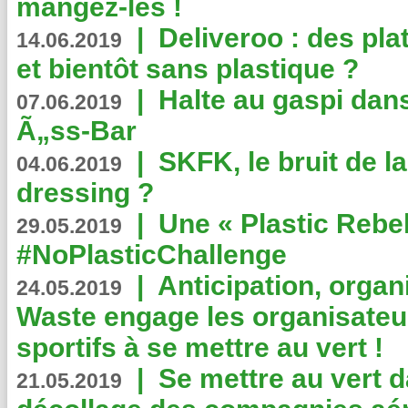
mangez-les !
|
Deliveroo : des pla
14.06.2019
et bientôt sans plastique ?
|
Halte au gaspi dan
07.06.2019
Ã„ss-Bar
|
SKFK, le bruit de l
04.06.2019
dressing ?
|
Une « Plastic Rebe
29.05.2019
#NoPlasticChallenge
|
Anticipation, organi
24.05.2019
Waste engage les organisate
sportifs à se mettre au vert !
|
Se mettre au vert da
21.05.2019