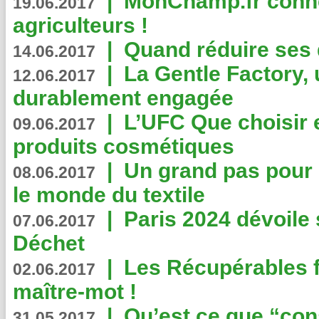
|
MonChamp.fr conne
19.06.2017
agriculteurs !
|
Quand réduire ses 
14.06.2017
|
La Gentle Factory, 
12.06.2017
durablement engagée
|
L’UFC Que choisir e
09.06.2017
produits cosmétiques
|
Un grand pas pour 
08.06.2017
le monde du textile
|
Paris 2024 dévoile 
07.06.2017
Déchet
|
Les Récupérables f
02.06.2017
maître-mot !
|
Qu’est ce que “co
31.05.2017