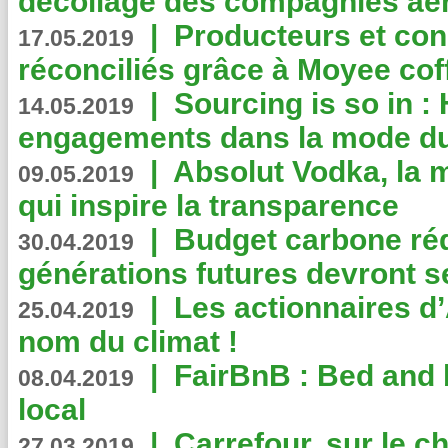
décollage des compagnies aé
|
Producteurs et co
17.05.2019
réconciliés grâce à Moyee cof
|
Sourcing is so in 
14.05.2019
engagements dans la mode du
|
Absolut Vodka, la 
09.05.2019
qui inspire la transparence
|
Budget carbone rédu
30.04.2019
générations futures devront se
|
Les actionnaires 
25.04.2019
nom du climat !
|
FairBnB : Bed and 
08.04.2019
local
|
Carrefour, sur le c
27.03.2019