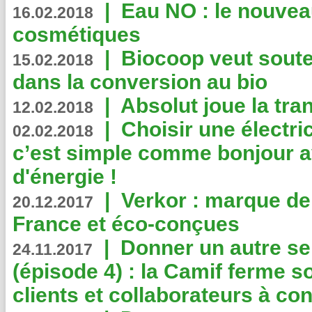
|
Eau NO : le nouvea
16.02.2018
cosmétiques
|
Biocoop veut souten
15.02.2018
dans la conversion au bio
|
Absolut joue la tr
12.02.2018
|
Choisir une électri
02.02.2018
c’est simple comme bonjour 
d'énergie !
|
Verkor : marque de
20.12.2017
France et éco-conçues
|
Donner un autre se
24.11.2017
(épisode 4) : la Camif ferme so
clients et collaborateurs à 