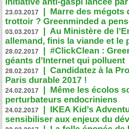
initiative anti-gaspi lancée pa
|
Marre des mégots q
23.03.2017
trottoir ? Greenminded a pens
|
Au Ministère de l’
03.03.2017
allemand, finis la viande et le
|
#ClickClean : Gree
28.02.2017
géants d’Internet qui polluent
|
Candidatez à la Pr
28.02.2017
Paris durable 2017 !
|
Même les écolos s
24.02.2017
perturbateurs endocriniens
|
IKEA Kid’s Adventu
24.02.2017
sensibiliser aux enjeux du d
|
La folle épopée de 