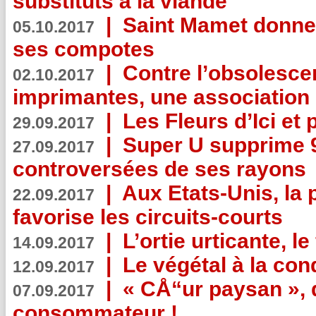
substituts à la viande
|
Saint Mamet donne 
05.10.2017
ses compotes
|
Contre l’obsolesc
02.10.2017
imprimantes, une association 
|
Les Fleurs d’Ici et p
29.09.2017
|
Super U supprime 
27.09.2017
controversées de ses rayons
|
Aux Etats-Unis, la
22.09.2017
favorise les circuits-courts
|
L’ortie urticante, le
14.09.2017
|
Le végétal à la con
12.09.2017
|
« CÅ“ur paysan », 
07.09.2017
consommateur !