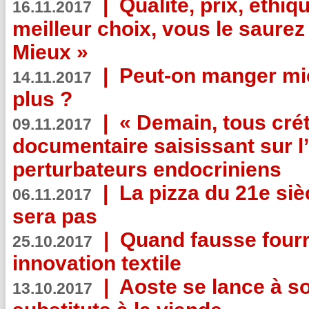
|
Qualité, prix, éthiqu
16.11.2017
meilleur choix, vous le saure
Mieux »
|
Peut-on manger mi
14.11.2017
plus ?
|
« Demain, tous crét
09.11.2017
documentaire saisissant sur l
perturbateurs endocriniens
|
La pizza du 21e siè
06.11.2017
sera pas
|
Quand fausse fourr
25.10.2017
innovation textile
|
Aoste se lance à so
13.10.2017