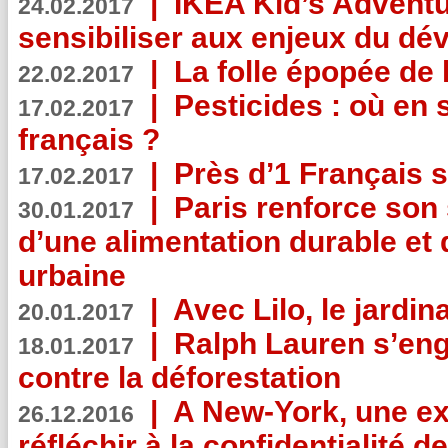
|
IKEA Kid’s Adventu
24.02.2017
sensibiliser aux enjeux du d
|
La folle épopée de 
22.02.2017
|
Pesticides : où en 
17.02.2017
français ?
|
Près d’1 Français su
17.02.2017
|
Paris renforce son
30.01.2017
d’une alimentation durable et 
urbaine
|
Avec Lilo, le jardin
20.01.2017
|
Ralph Lauren s’eng
18.01.2017
contre la déforestation
|
A New-York, une exp
26.12.2016
réfléchir à la confidentialité 