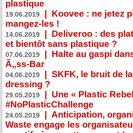
plastique
|
Koovee : ne jetez p
19.06.2019
mangez-les !
|
Deliveroo : des pla
14.06.2019
et bientôt sans plastique ?
|
Halte au gaspi dan
07.06.2019
Ã„ss-Bar
|
SKFK, le bruit de l
04.06.2019
dressing ?
|
Une « Plastic Rebe
29.05.2019
#NoPlasticChallenge
|
Anticipation, organi
24.05.2019
Waste engage les organisate