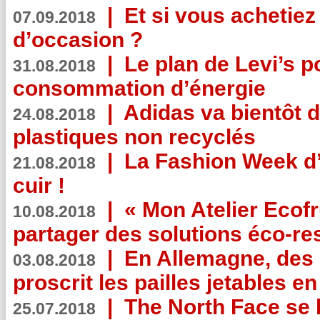
|
Et si vous achetie
07.09.2018
d’occasion ?
|
Le plan de Levi’s p
31.08.2018
consommation d’énergie
|
Adidas va bientôt d
24.08.2018
plastiques non recyclés
|
La Fashion Week d’
21.08.2018
cuir !
|
« Mon Atelier Ecofr
10.08.2018
partager des solutions éco-r
|
En Allemagne, des
03.08.2018
proscrit les pailles jetables e
|
The North Face se 
25.07.2018