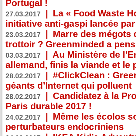
Portugal !
|
La « Food Waste Hot
27.03.2017
initiative anti-gaspi lancée pa
|
Marre des mégots q
23.03.2017
trottoir ? Greenminded a pens
|
Au Ministère de l’
03.03.2017
allemand, finis la viande et le
|
#ClickClean : Gree
28.02.2017
géants d’Internet qui polluent
|
Candidatez à la Pr
28.02.2017
Paris durable 2017 !
|
Même les écolos s
24.02.2017
perturbateurs endocriniens