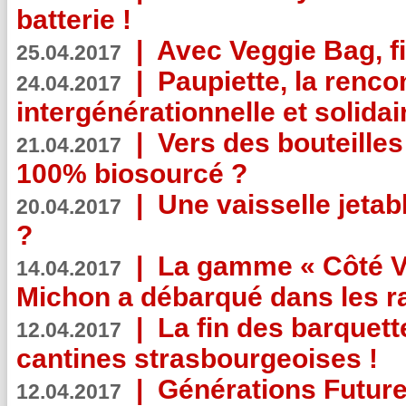
batterie !
|
Avec Veggie Bag, fi
25.04.2017
|
Paupiette, la renco
24.04.2017
intergénérationnelle et solidair
|
Vers des bouteilles
21.04.2017
100% biosourcé ?
|
Une vaisselle jeta
20.04.2017
?
|
La gamme « Côté Vé
14.04.2017
Michon a débarqué dans les r
|
La fin des barquett
12.04.2017
cantines strasbourgeoises !
|
Générations Future
12.04.2017