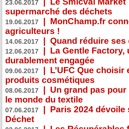
|
Le Smicval Market :
23.06.2017
supermarché des déchets
|
MonChamp.fr conne
19.06.2017
agriculteurs !
|
Quand réduire ses 
14.06.2017
|
La Gentle Factory, 
12.06.2017
durablement engagée
|
L’UFC Que choisir e
09.06.2017
produits cosmétiques
|
Un grand pas pour 
08.06.2017
le monde du textile
|
Paris 2024 dévoile 
07.06.2017
Déchet
|
Les Récupérables f