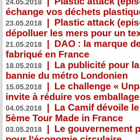
|
Plastic attack (épi
24.05.2018
échange vos déchets plastiqu
|
Plastic attack (epis
23.05.2018
dépolluer les mers pour un text
|
DAO : la marque de 
21.05.2018
fabriqué en France
|
La publicité pour la
18.05.2018
bannie du métro Londonien
|
Le challenge « Unp
15.05.2018
invite à réduire vos emballage
|
La Camif dévoile 
04.05.2018
5ème Tour Made in France
|
Le gouvernement p
03.05.2018
pour l‘économie circulaire