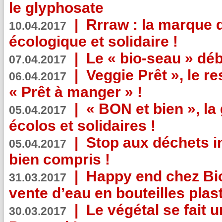
le glyphosate
|
Rrraw : la marque 
10.04.2017
écologique et solidaire !
|
Le « bio-seau » déb
07.04.2017
|
Veggie Prêt », le r
06.04.2017
« Prêt à manger » !
|
« BON et bien », l
05.04.2017
écolos et solidaires !
|
Stop aux déchets i
05.04.2017
bien compris !
|
Happy end chez Bio
31.03.2017
vente d’eau en bouteilles plas
|
Le végétal se fait 
30.03.2017