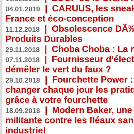
|
CARUUS, les sneake
04.01.2019
France et éco-conception
|
Obsolescence DÃ
11.12.2018
Produits Durables
|
Choba Choba : La r
29.11.2018
|
Fournisseur d’élec
07.11.2018
démêler le vert du faux ?
|
Fourchette Power 
29.10.2018
changer chaque jour les prati
grâce à votre fourchette
|
Modern Baker, une 
18.09.2018
militante contre les fléaux san
industriel