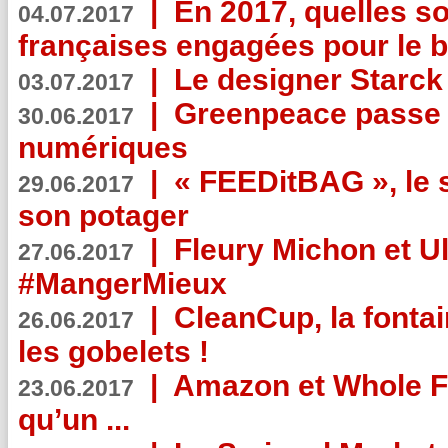
|
En 2017, quelles so
04.07.2017
françaises engagées pour le b
|
Le designer Starck 
03.07.2017
|
Greenpeace passe a
30.06.2017
numériques
|
« FEEDitBAG », le s
29.06.2017
son potager
|
Fleury Michon et Ul
27.06.2017
#MangerMieux
|
CleanCup, la fontai
26.06.2017
les gobelets !
|
Amazon et Whole F
23.06.2017
qu’un ...