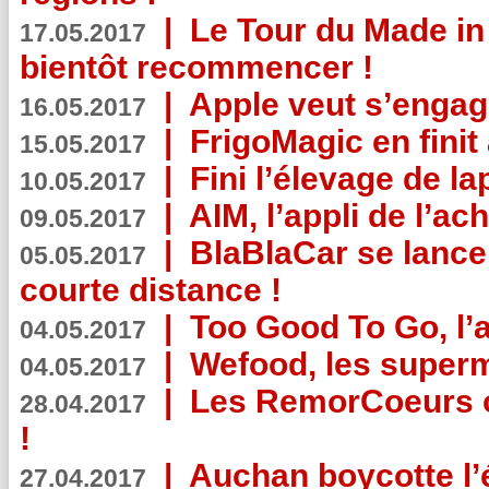
|
Le Tour du Made in
17.05.2017
bientôt recommencer !
|
Apple veut s’engage
16.05.2017
|
FrigoMagic en finit 
15.05.2017
|
Fini l’élevage de la
10.05.2017
|
AIM, l’appli de l’ac
09.05.2017
|
BlaBlaCar se lance
05.05.2017
courte distance !
|
Too Good To Go, l’a
04.05.2017
|
Wefood, les superm
04.05.2017
|
Les RemorCoeurs on
28.04.2017
!
|
Auchan boycotte l’
27.04.2017