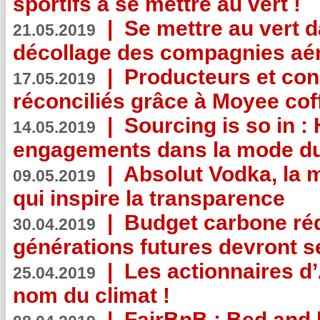
sportifs à se mettre au vert !
|
Se mettre au vert da
21.05.2019
décollage des compagnies aé
|
Producteurs et co
17.05.2019
réconciliés grâce à Moyee cof
|
Sourcing is so in 
14.05.2019
engagements dans la mode du
|
Absolut Vodka, la 
09.05.2019
qui inspire la transparence
|
Budget carbone rédu
30.04.2019
générations futures devront se
|
Les actionnaires 
25.04.2019
nom du climat !
|
FairBnB : Bed and 