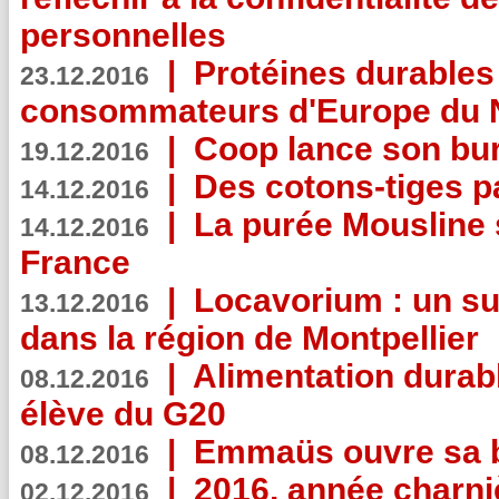
personnelles
|
Protéines durables 
23.12.2016
consommateurs d'Europe du 
|
Coop lance son bur
19.12.2016
|
Des cotons-tiges pa
14.12.2016
|
La purée Mousline 
14.12.2016
France
|
Locavorium : un s
13.12.2016
dans la région de Montpellier
|
Alimentation durab
08.12.2016
élève du G20
|
Emmaüs ouvre sa bo
08.12.2016
|
2016, année charni
02.12.2016