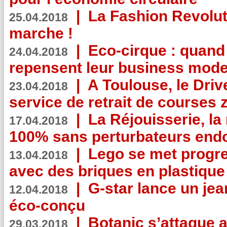
|
La Fashion Revolut
25.04.2018
marche !
|
Eco-cirque : quand
24.04.2018
repensent leur business mode
|
A Toulouse, le Driv
23.04.2018
service de retrait de courses 
|
La Réjouisserie, la
17.04.2018
100% sans perturbateurs end
|
Lego se met progr
13.04.2018
avec des briques en plastique
|
G-star lance un jea
12.04.2018
éco-conçu
|
Botanic s’attaque 
29.03.2018