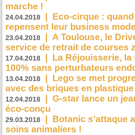
marche !
|
Eco-cirque : quand
24.04.2018
repensent leur business mode
|
A Toulouse, le Driv
23.04.2018
service de retrait de courses 
|
La Réjouisserie, la
17.04.2018
100% sans perturbateurs end
|
Lego se met progr
13.04.2018
avec des briques en plastique
|
G-star lance un jea
12.04.2018
éco-conçu
|
Botanic s’attaque 
29.03.2018
soins animaliers !