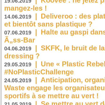
|
Koovee : ne jetez p
19.06.2019
mangez-les !
|
Deliveroo : des pla
14.06.2019
et bientôt sans plastique ?
|
Halte au gaspi dan
07.06.2019
Ã„ss-Bar
|
SKFK, le bruit de l
04.06.2019
dressing ?
|
Une « Plastic Rebe
29.05.2019
#NoPlasticChallenge
|
Anticipation, organi
24.05.2019
Waste engage les organisate
sportifs à se mettre au vert !
|
Se mettre au vert da
21.05.2019