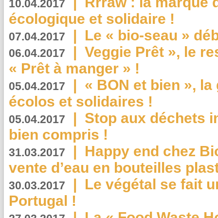
|
Rrraw : la marque 
10.04.2017
écologique et solidaire !
|
Le « bio-seau » déb
07.04.2017
|
Veggie Prêt », le r
06.04.2017
« Prêt à manger » !
|
« BON et bien », l
05.04.2017
écolos et solidaires !
|
Stop aux déchets i
05.04.2017
bien compris !
|
Happy end chez Bio
31.03.2017
vente d’eau en bouteilles plas
|
Le végétal se fait 
30.03.2017
Portugal !
|
La « Food Waste Hot