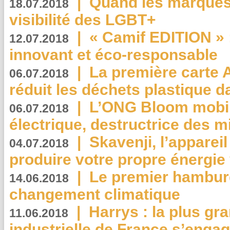
|
Quand les marques
18.07.2018
visibilité des LGBT+
|
« Camif EDITION » :
12.07.2018
innovant et éco-responsable
|
La première carte 
06.07.2018
réduit les déchets plastique 
|
L’ONG Bloom mobil
06.07.2018
électrique, destructrice des m
|
Skavenji, l’apparei
04.07.2018
produire votre propre énergie
|
Le premier hambur
14.06.2018
changement climatique
|
Harrys : la plus gr
11.06.2018
industrielle de France s’engag