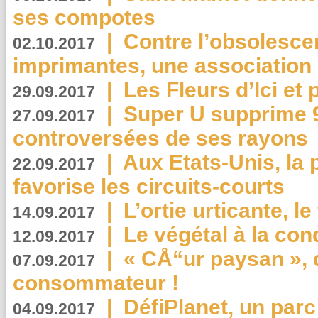
ses compotes
|
Contre l’obsolesc
02.10.2017
imprimantes, une association 
|
Les Fleurs d’Ici et p
29.09.2017
|
Super U supprime 
27.09.2017
controversées de ses rayons
|
Aux Etats-Unis, la
22.09.2017
favorise les circuits-courts
|
L’ortie urticante, le
14.09.2017
|
Le végétal à la con
12.09.2017
|
« CÅ“ur paysan », 
07.09.2017
consommateur !
|
DéfiPlanet, un parc
04.09.2017