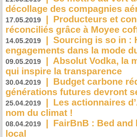
décollage des compagnies aé
|
Producteurs et co
17.05.2019
réconciliés grâce à Moyee cof
|
Sourcing is so in 
14.05.2019
engagements dans la mode du
|
Absolut Vodka, la 
09.05.2019
qui inspire la transparence
|
Budget carbone rédu
30.04.2019
générations futures devront se
|
Les actionnaires 
25.04.2019
nom du climat !
|
FairBnB : Bed and 
08.04.2019
local