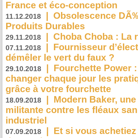
France et éco-conception
|
Obsolescence DÃ
11.12.2018
Produits Durables
|
Choba Choba : La r
29.11.2018
|
Fournisseur d’élec
07.11.2018
démêler le vert du faux ?
|
Fourchette Power 
29.10.2018
changer chaque jour les prati
grâce à votre fourchette
|
Modern Baker, une 
18.09.2018
militante contre les fléaux san
industriel
|
Et si vous achetie
07.09.2018