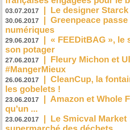
françaises engagées pour le b
|
Le designer Starck 
03.07.2017
|
Greenpeace passe a
30.06.2017
numériques
|
« FEEDitBAG », le s
29.06.2017
son potager
|
Fleury Michon et Ul
27.06.2017
#MangerMieux
|
CleanCup, la fontai
26.06.2017
les gobelets !
|
Amazon et Whole F
23.06.2017
qu’un ...
|
Le Smicval Market :
23.06.2017
supermarché des déchets