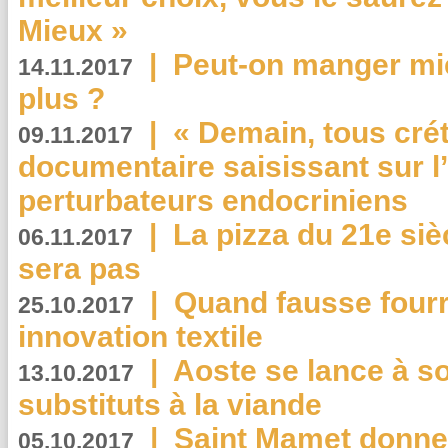
Mieux »
|
Peut-on manger mi
14.11.2017
plus ?
|
« Demain, tous crét
09.11.2017
documentaire saisissant sur l
perturbateurs endocriniens
|
La pizza du 21e siè
06.11.2017
sera pas
|
Quand fausse fourr
25.10.2017
innovation textile
|
Aoste se lance à so
13.10.2017
substituts à la viande
|
Saint Mamet donne 
05.10.2017