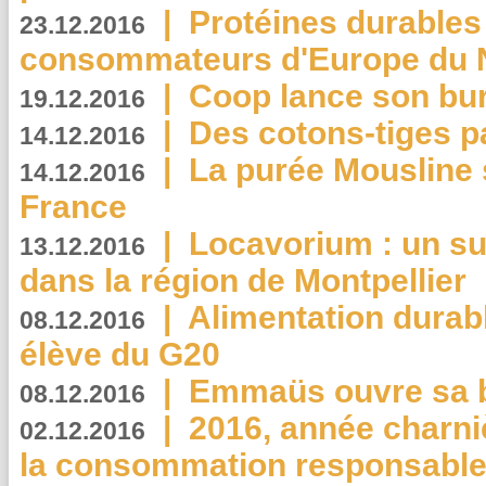
|
Protéines durables 
23.12.2016
consommateurs d'Europe du 
|
Coop lance son bur
19.12.2016
|
Des cotons-tiges pa
14.12.2016
|
La purée Mousline 
14.12.2016
France
|
Locavorium : un s
13.12.2016
dans la région de Montpellier
|
Alimentation durab
08.12.2016
élève du G20
|
Emmaüs ouvre sa bo
08.12.2016
|
2016, année charni
02.12.2016
la consommation responsable