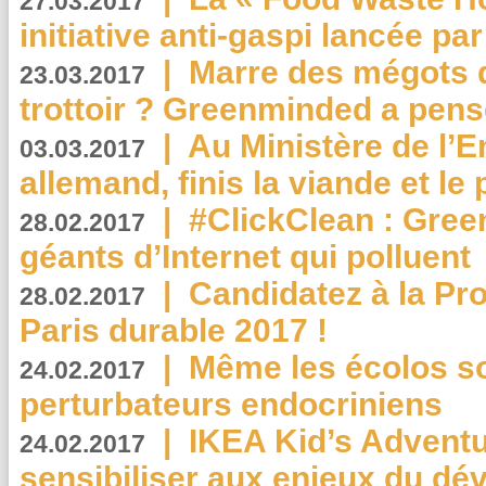
27.03.2017
initiative anti-gaspi lancée pa
|
Marre des mégots q
23.03.2017
trottoir ? Greenminded a pens
|
Au Ministère de l’
03.03.2017
allemand, finis la viande et le
|
#ClickClean : Gree
28.02.2017
géants d’Internet qui polluent
|
Candidatez à la Pr
28.02.2017
Paris durable 2017 !
|
Même les écolos s
24.02.2017
perturbateurs endocriniens
|
IKEA Kid’s Adventu
24.02.2017
sensibiliser aux enjeux du d