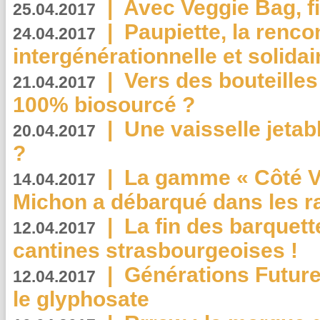
|
Avec Veggie Bag, fi
25.04.2017
|
Paupiette, la renco
24.04.2017
intergénérationnelle et solidair
|
Vers des bouteilles
21.04.2017
100% biosourcé ?
|
Une vaisselle jeta
20.04.2017
?
|
La gamme « Côté Vé
14.04.2017
Michon a débarqué dans les r
|
La fin des barquett
12.04.2017
cantines strasbourgeoises !
|
Générations Future
12.04.2017
le glyphosate