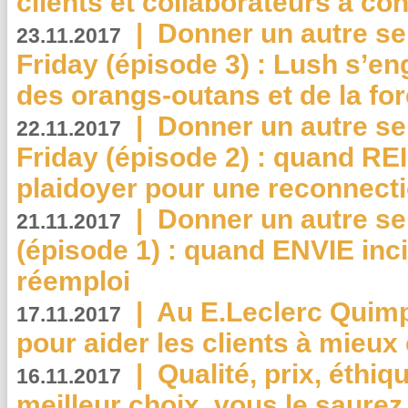
clients et collaborateurs à 
|
Donner un autre se
23.11.2017
Friday (épisode 3) : Lush s’en
des orangs-outans et de la for
|
Donner un autre se
22.11.2017
Friday (épisode 2) : quand RE
plaidoyer pour une reconnecti
|
Donner un autre se
21.11.2017
(épisode 1) : quand ENVIE inci
réemploi
|
Au E.Leclerc Quimp
17.11.2017
pour aider les clients à mie
|
Qualité, prix, éthiqu
16.11.2017
meilleur choix, vous le saure