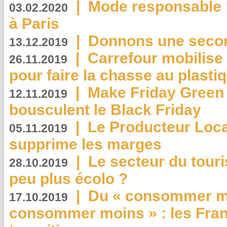
|
Mode responsable : 
03.02.2020
à Paris
|
Donnons une second
13.12.2019
|
Carrefour mobilis
26.11.2019
pour faire la chasse au plasti
|
Make Friday Green 
12.11.2019
bousculent le Black Friday
|
Le Producteur Local
05.11.2019
supprime les marges
|
Le secteur du touri
28.10.2019
peu plus écolo ?
|
Du « consommer mi
17.10.2019
consommer moins » : les Fran