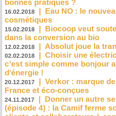
bonnes pratiques ?
|
Eau NO : le nouvea
16.02.2018
cosmétiques
|
Biocoop veut souten
15.02.2018
dans la conversion au bio
|
Absolut joue la tr
12.02.2018
|
Choisir une électri
02.02.2018
c’est simple comme bonjour 
d'énergie !
|
Verkor : marque de
20.12.2017
France et éco-conçues
|
Donner un autre se
24.11.2017
(épisode 4) : la Camif ferme so