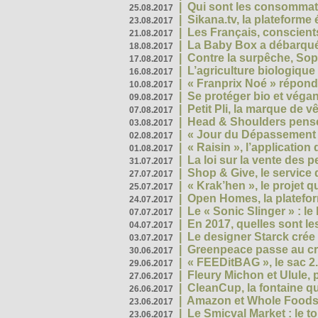
|
Qui sont les consommat
25.08.2017
|
Sikana.tv, la plateform
23.08.2017
|
Les Français, conscients
21.08.2017
|
La Baby Box a débarqué
18.08.2017
|
Contre la surpêche, Soph
17.08.2017
|
L’agriculture biologique
16.08.2017
|
« Franprix Noé » répond
10.08.2017
|
Se protéger bio et végan,
09.08.2017
|
Petit Pli, la marque de 
07.08.2017
|
Head & Shoulders pense
03.08.2017
|
« Jour du Dépassement Pl
02.08.2017
|
« Raisin », l’application 
01.08.2017
|
La loi sur la vente des 
31.07.2017
|
Shop & Give, le service q
27.07.2017
|
« Krak’hen », le projet 
25.07.2017
|
Open Homes, la plateform
24.07.2017
|
Le « Sonic Slinger » : l
07.07.2017
|
En 2017, quelles sont le
04.07.2017
|
Le designer Starck crée 
03.07.2017
|
Greenpeace passe au cri
30.06.2017
|
« FEEDitBAG », le sac 2.
29.06.2017
|
Fleury Michon et Ulule,
27.06.2017
|
CleanCup, la fontaine qui
26.06.2017
|
Amazon et Whole Foods n
23.06.2017
|
Le Smicval Market : le 
23.06.2017