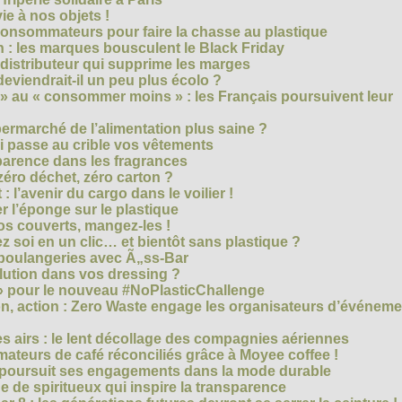
e à nos objets !
consommateurs pour faire la chasse au plastique
 : les marques bousculent le Black Friday
 distributeur qui supprime les marges
eviendrait-il un peu plus écolo ?
 au « consommer moins » : les Français poursuivent leur
rmarché de l’alimentation plus saine ?
ui passe au crible vos vêtements
sparence dans les fragrances
éro déchet, zéro carton ?
t : l’avenir du cargo dans le voilier !
r l’éponge sur le plastique
os couverts, mangez-les !
ez soi en un clic… et bientôt sans plastique ?
 boulangeries avec Ã„ss-Bar
olution dans vos dressing ?
 » pour le nouveau #NoPlasticChallenge
ion, action : Zero Waste engage les organisateurs d’événem
es airs : le lent décollage des compagnies aériennes
teurs de café réconciliés grâce à Moyee coffee !
M poursuit ses engagements dans la mode durable
 de spiritueux qui inspire la transparence