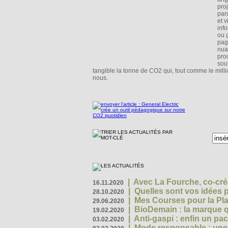
pro
par
et 
inf
ou 
pag
nua
pro
sou
tangible la tonne de CO2 qui, tout comme le milli
nous.
|
Avec La Fourche, co-crée
16.11.2020
|
Quelles sont vos idées
28.10.2020
|
Mes Courses pour la Pla
29.06.2020
|
BioDemain : la marque qu
19.02.2020
|
Anti-gaspi : enfin un pa
03.02.2020
|
Mode responsable : une f