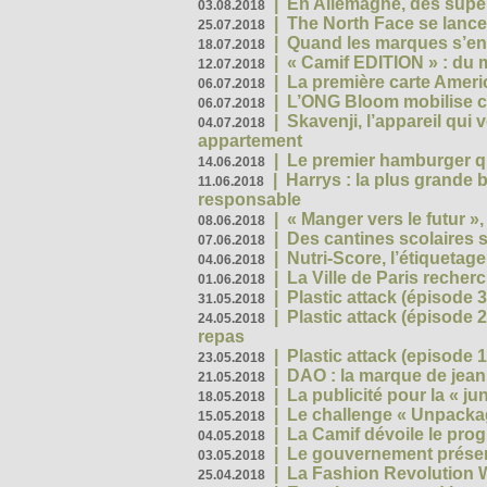
|
En Allemagne, des superm
03.08.2018
|
The North Face se lance
25.07.2018
|
Quand les marques s’eng
18.07.2018
|
« Camif EDITION » : du 
12.07.2018
|
La première carte Ameri
06.07.2018
|
L’ONG Bloom mobilise co
06.07.2018
|
Skavenji, l’appareil qui
04.07.2018
appartement
|
Le premier hamburger q
14.06.2018
|
Harrys : la plus grande 
11.06.2018
responsable
|
« Manger vers le futur »
08.06.2018
|
Des cantines scolaires 
07.06.2018
|
Nutri-Score, l’étiquetag
04.06.2018
|
La Ville de Paris recher
01.06.2018
|
Plastic attack (épisode 
31.05.2018
|
Plastic attack (épisode
24.05.2018
repas
|
Plastic attack (episode 1
23.05.2018
|
DAO : la marque de jean 
21.05.2018
|
La publicité pour la « j
18.05.2018
|
Le challenge « Unpackag
15.05.2018
|
La Camif dévoile le pr
04.05.2018
|
Le gouvernement présen
03.05.2018
|
La Fashion Revolution 
25.04.2018