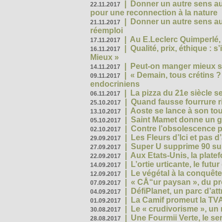
|
Donner un autre sens au
22.11.2017
pour une reconnection à la nature
|
Donner un autre sens au 
21.11.2017
réemploi
|
Au E.Leclerc Quimperlé,
17.11.2017
|
Qualité, prix, éthique : 
16.11.2017
Mieux »
|
Peut-on manger mieux s
14.11.2017
|
« Demain, tous crétins ?
09.11.2017
endocriniens
|
La pizza du 21e siècle s
06.11.2017
|
Quand fausse fourrure ri
25.10.2017
|
Aoste se lance à son tou
13.10.2017
|
Saint Mamet donne un g
05.10.2017
|
Contre l’obsolescence p
02.10.2017
|
Les Fleurs d’Ici et pas d’
29.09.2017
|
Super U supprime 90 su
27.09.2017
|
Aux Etats-Unis, la plate
22.09.2017
|
L’ortie urticante, le futur
14.09.2017
|
Le végétal à la conquête
12.09.2017
|
« CÅ“ur paysan », du p
07.09.2017
|
DéfiPlanet, un parc d’at
04.09.2017
|
La Camif promeut la TVA
01.09.2017
|
Le « crudivorisme », un 
30.08.2017
|
Une Fourmii Verte, le ser
28.08.2017