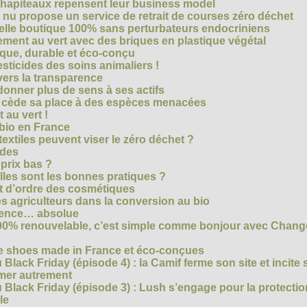
chapiteaux repensent leur business model
t nu propose un service de retrait de courses zéro déchet
velle boutique 100% sans perturbateurs endocriniens
ment au vert avec des briques en plastique végétal
ique, durable et éco-conçu
sticides des soins animaliers !
 vers la transparence
nner plus de sens à ses actifs
e cède sa place à des espèces menacées
 au vert !
 bio en France
extiles peuvent viser le zéro déchet ?
ides
 prix bas ?
les sont les bonnes pratiques ?
t d’ordre des cosmétiques
s agriculteurs dans la conversion au bio
arence… absolue
 100% renouvelable, c’est simple comme bonjour avec Chan
te shoes made in France et éco-conçues
Black Friday (épisode 4) : la Camif ferme son site et incite 
mmer autrement
 Black Friday (épisode 3) : Lush s’engage pour la protecti
le