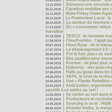
03.02.2020
|
Donnons une seconde vi
13.12.2019
|
Carrefour mobilise ses 
26.11.2019
|
Make Friday Green Again
12.11.2019
|
Le Producteur Local : le
05.11.2019
|
Le secteur du tourisme d
28.10.2019
|
Du « consommer mieux »
17.10.2019
transition
|
TESCO : le nouveau supe
07.10.2019
|
ClearFashion : l’appli q
27.09.2019
|
Henri Rose : de la tran
30.07.2019
|
Le déménagement 2.0 : z
17.07.2019
|
Fini le fuel, place au ven
28.06.2019
|
Des pastilles pour passe
25.06.2019
|
Koovee : ne jetez plus v
19.06.2019
|
Deliveroo : des plats ch
14.06.2019
|
Halte au gaspi dans les
07.06.2019
|
SKFK, le bruit de la rév
04.06.2019
|
Une « Plastic Rebellion
29.05.2019
|
Anticipation, organisat
24.05.2019
sportifs à se mettre au vert !
|
Se mettre au vert dans l
21.05.2019
|
Producteurs et consomma
17.05.2019
|
Sourcing is so in : H&
14.05.2019
|
Absolut Vodka, la marque
09.05.2019