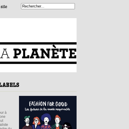
our à
bone
out
aliste
cadre du