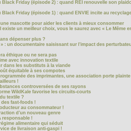
 Black Friday (épisode 2) : quand REI renouvelle son plaid
Black Friday (épisode 1) : quand ENVIE incite au recyclage
 une mascotte pour aider les clients à mieux consommer
s’il existe un meilleur choix, vous le saurez avec « Le Même e
ans dépenser plus ?
 » : un documentaire saisissant sur l’impact des perturbate
era éthique ou ne sera pas
me avec innovation textile
r dans les substituts à la viande
oût équitable à ses compotes
rogrammée des imprimantes, une association porte plainte
ailleurs !
bstances controversées de ses rayons
forme WildKale favorise les circuits-courts
 du textile ?
 des fast-foods !
roducteur au consommateur !
traction d’un nouveau genre
 responsable !
régime alimentaire qui séduit
vice de livraison anti-gaspi !