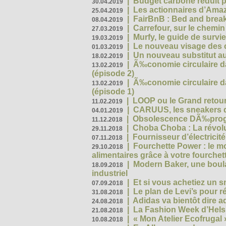
|
Budget carbone réduit pa
30.04.2019
|
Les actionnaires d’Amaz
25.04.2019
|
FairBnB : Bed and breakf
08.04.2019
|
Carrefour, sur le chemin
27.03.2019
|
Murfy, le guide de survi
19.03.2019
|
Le nouveau visage des 
01.03.2019
|
Un nouveau substitut au
18.02.2019
|
Ã‰conomie circulaire da
13.02.2019
(épisode 2)
|
Ã‰conomie circulaire da
13.02.2019
(épisode 1)
|
LOOP ou le Grand retour
11.02.2019
|
CARUUS, les sneakers qu
04.01.2019
|
Obsolescence DÃ‰prog
11.12.2018
|
Choba Choba : La révolu
29.11.2018
|
Fournisseur d’électricit
07.11.2018
|
Fourchette Power : le m
29.10.2018
alimentaires grâce à votre fourchet
|
Modern Baker, une boulan
18.09.2018
industriel
|
Et si vous achetiez un 
07.09.2018
|
Le plan de Levi’s pour 
31.08.2018
|
Adidas va bientôt dire a
24.08.2018
|
La Fashion Week d’Helsin
21.08.2018
|
« Mon Atelier Ecofrugal 
10.08.2018