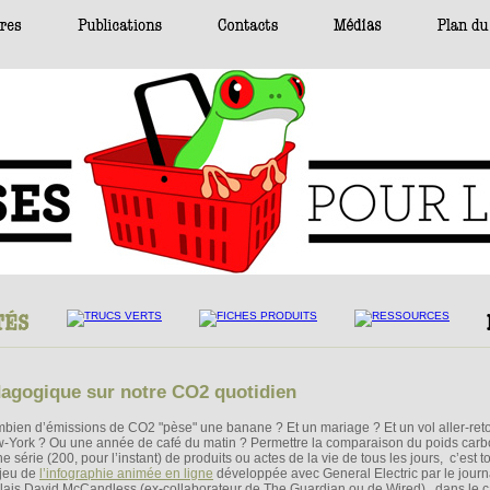
édagogique sur notre CO2 quotidien
bien d’émissions de CO2 "pèse" une banane ? Et un mariage ? Et un vol aller-ret
-York ? Ou une année de café du matin ? Permettre la comparaison du poids car
e série (200, pour l’instant) de produits ou actes de la vie de tous les jours, c’est t
njeu de
l’infographie animée en ligne
développée avec General Electric par le journ
lais David McCandless (ex-collaborateur de The Guardian ou de Wired), dans le 