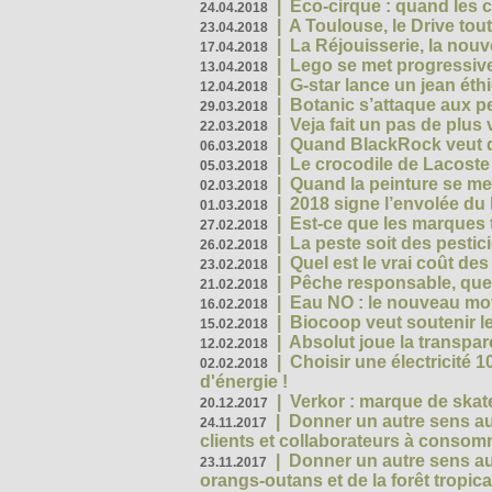
|
Eco-cirque : quand les 
24.04.2018
|
A Toulouse, le Drive tou
23.04.2018
|
La Réjouisserie, la nou
17.04.2018
|
Lego se met progressive
13.04.2018
|
G-star lance un jean éth
12.04.2018
|
Botanic s’attaque aux pe
29.03.2018
|
Veja fait un pas de plus
22.03.2018
|
Quand BlackRock veut do
06.03.2018
|
Le crocodile de Lacost
05.03.2018
|
Quand la peinture se met
02.03.2018
|
2018 signe l’envolée du
01.03.2018
|
Est-ce que les marques t
27.02.2018
|
La peste soit des pestic
26.02.2018
|
Quel est le vrai coût des
23.02.2018
|
Pêche responsable, quel
21.02.2018
|
Eau NO : le nouveau mo
16.02.2018
|
Biocoop veut soutenir le
15.02.2018
|
Absolut joue la transp
12.02.2018
|
Choisir une électricité
02.02.2018
d'énergie !
|
Verkor : marque de ska
20.12.2017
|
Donner un autre sens au 
24.11.2017
clients et collaborateurs à conso
|
Donner un autre sens au
23.11.2017
orangs-outans et de la forêt tropica