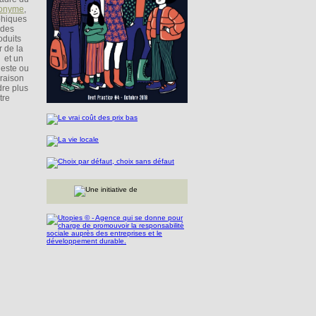
ponyme
,
phiques
 des
oduits
r de la
 et un
geste ou
araison
dre plus
tre