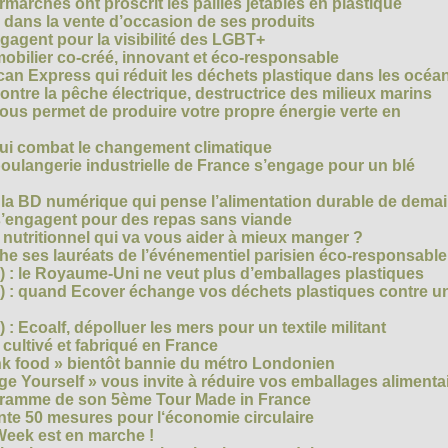
archés ont proscrit les pailles jetables en plastique
 dans la vente d’occasion de ses produits
agent pour la visibilité des LGBT+
mobilier co-créé, innovant et éco-responsable
can Express qui réduit les déchets plastique dans les océa
ntre la pêche électrique, destructrice des milieux marins
 vous permet de produire votre propre énergie verte en
ui combat le changement climatique
boulangerie industrielle de France s’engage pour un blé
, la BD numérique qui pense l’alimentation durable de dema
s’engagent pour des repas sans viande
e nutritionnel qui va vous aider à mieux manger ?
che ses lauréats de l’événementiel parisien éco-responsable
3) : le Royaume-Uni ne veut plus d’emballages plastiques
 2) : quand Ecover échange vos déchets plastiques contre u
) : Ecoalf, dépolluer les mers pour un textile militant
cultivé et fabriqué en France
unk food » bientôt bannie du métro Londonien
e Yourself » vous invite à réduire vos emballages alimenta
ogramme de son 5ème Tour Made in France
te 50 mesures pour l‘économie circulaire
Week est en marche !