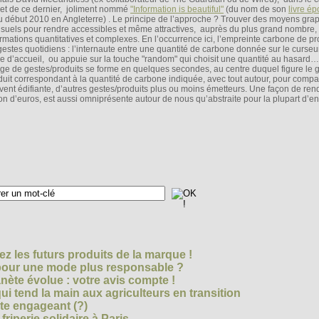
jet de ce dernier, joliment nommé
"Information is beautiful"
(du nom de son
livre é
u début 2010 en Angleterre) . Le principe de l’approche ? Trouver des moyens gra
visuels pour rendre accessibles et même attractives, auprès du plus grand nombre,
ormations quantitatives et complexes. En l’occurrence ici, l’empreinte carbone de pr
gestes quotidiens : l’internaute entre une quantité de carbone donnée sur le curseu
e d’accueil, ou appuie sur la touche "random" qui choisit une quantité au hasard…
ge de gestes/produits se forme en quelques secondes, au centre duquel figure le 
duit correspondant à la quantité de carbone indiquée, avec tout autour, pour comp
vent édifiante, d’autres gestes/produits plus ou moins émetteurs. Une façon de ren
on d’euros, est aussi omniprésente autour de nous qu’abstraite pour la plupart d’en
z les futurs produits de la marque !
 pour une mode plus responsable ?
nète évolue : votre avis compte !
i tend la main aux agriculteurs en transition
cte engageant (?)
riperie solidaire à Paris