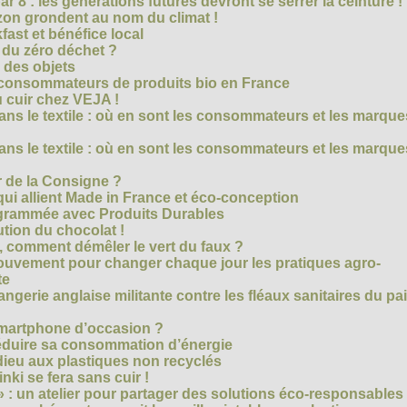
r 8 : les générations futures devront se serrer la ceinture !
on grondent au nom du climat !
ast et bénéfice local
 du zéro déchet ?
e des objets
consommateurs de produits bio en France
 cuir chez VEJA !
ns le textile : où en sont les consommateurs et les marque
ns le textile : où en sont les consommateurs et les marque
 de la Consigne ?
i allient Made in France et éco-conception
rammée avec Produits Durables
tion du chocolat !
é, comment démêler le vert du faux ?
ouvement pour changer chaque jour les pratiques agro-
te
gerie anglaise militante contre les fléaux sanitaires du pa
smartphone d’occasion ?
réduire sa consommation d’énergie
dieu aux plastiques non recyclés
ki se fera sans cuir !
» : un atelier pour partager des solutions éco-responsables