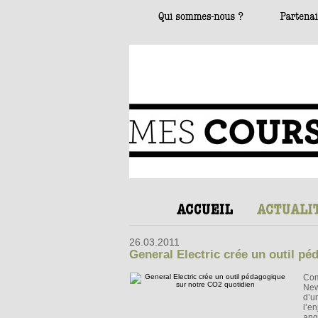
26.03.2011
General Electric crée un outil p
Com
New
d’un
l’e
ang