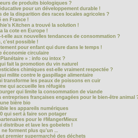
eurs de produits biologiques ?
e éducative pour un développement durable !
 de la disparition des races locales agricoles ?
 en France !
ie’s Kitchen a trouvé la solution !
 a la cote en Europe !
-t-elle aux nouvelles tendances de consommation ?
 c’est possible !
vêtement pour enfant qui dure dans le temps !
 économie circulaire
anétaire » : info ou intox ?
qui fait la promotion du vin naturel
pesticides chimiques est-elle vraiment respectée ?
ui milite contre le gaspillage alimentaire
qui transforme les peaux de poissons en cuir
e qui accueille les réfugiés
e burger qui limite la consommation de viande
s entreprises françaises engagées pour le bien-être animal 
une bière bio
ble les appareils numériques
0 qui sert à faire son potager
 partenaires pour le #MangerMieux
 distribue et lave les gobelets !
e forment plus qu’un ...
tout premier supermarché des déchets