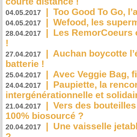
courte distance !
|
Too Good To Go, l’a
04.05.2017
|
Wefood, les superm
04.05.2017
|
Les RemorCoeurs on
28.04.2017
!
|
Auchan boycotte l’
27.04.2017
batterie !
|
Avec Veggie Bag, fi
25.04.2017
|
Paupiette, la renco
24.04.2017
intergénérationnelle et solidair
|
Vers des bouteilles
21.04.2017
100% biosourcé ?
|
Une vaisselle jeta
20.04.2017
?