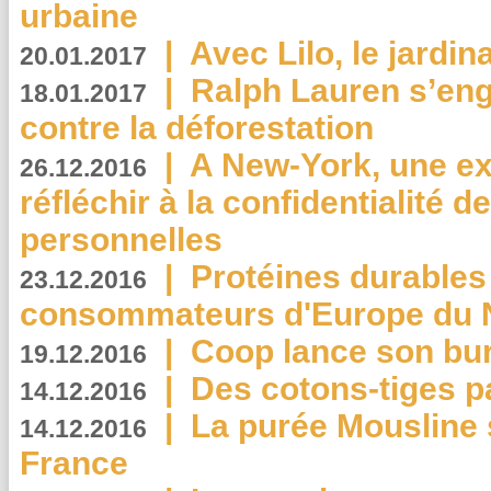
urbaine
|
Avec Lilo, le jardin
20.01.2017
|
Ralph Lauren s’eng
18.01.2017
contre la déforestation
|
A New-York, une exp
26.12.2016
réfléchir à la confidentialité 
personnelles
|
Protéines durables 
23.12.2016
consommateurs d'Europe du 
|
Coop lance son bur
19.12.2016
|
Des cotons-tiges pa
14.12.2016
|
La purée Mousline 
14.12.2016
France