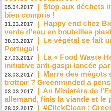
|
Stop aux déchets i
05.04.2017
bien compris !
|
Happy end chez Bio
31.03.2017
vente d’eau en bouteilles plas
|
Le végétal se fait 
30.03.2017
Portugal !
|
La « Food Waste Hot
27.03.2017
initiative anti-gaspi lancée pa
|
Marre des mégots q
23.03.2017
trottoir ? Greenminded a pens
|
Au Ministère de l’
03.03.2017
allemand, finis la viande et le
|
#ClickClean : Gree
28.02.2017