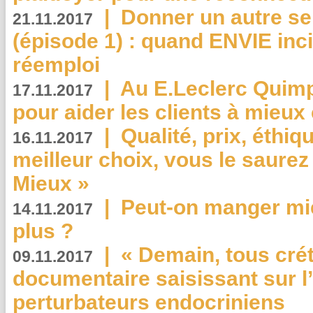
|
Donner un autre se
21.11.2017
(épisode 1) : quand ENVIE inci
réemploi
|
Au E.Leclerc Quimp
17.11.2017
pour aider les clients à mie
|
Qualité, prix, éthiqu
16.11.2017
meilleur choix, vous le saure
Mieux »
|
Peut-on manger mi
14.11.2017
plus ?
|
« Demain, tous crét
09.11.2017
documentaire saisissant sur l
perturbateurs endocriniens