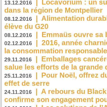
|
Locavorium : un s
13.12.2016
dans la région de Montpellier
|
Alimentation durab
08.12.2016
élève du G20
|
Emmaüs ouvre sa bo
08.12.2016
|
2016, année charni
02.12.2016
la consommation responsable
|
Emballages cancér
29.11.2016
salue les efforts de la grande 
|
Pour Noël, offrez d
25.11.2016
effet de serre
|
A rebours du Black
24.11.2016
confirme son engagement pour