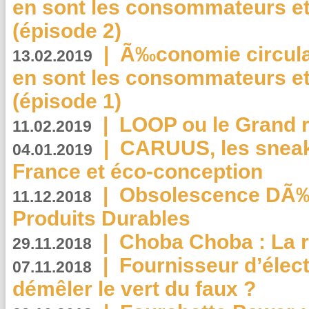
en sont les consommateurs et
(épisode 2)
|
Ã‰conomie circulair
13.02.2019
en sont les consommateurs et
(épisode 1)
|
LOOP ou le Grand r
11.02.2019
|
CARUUS, les sneake
04.01.2019
France et éco-conception
|
Obsolescence DÃ
11.12.2018
Produits Durables
|
Choba Choba : La r
29.11.2018
|
Fournisseur d’élec
07.11.2018
démêler le vert du faux ?