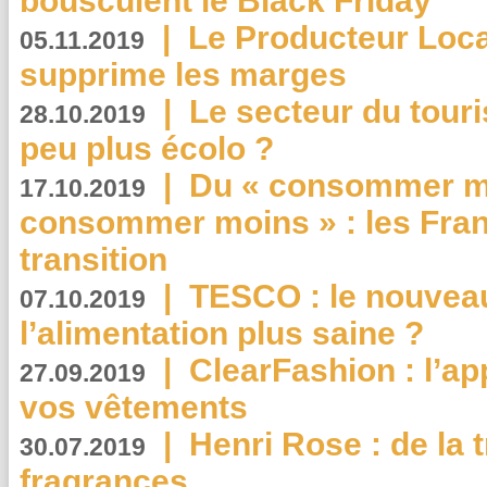
bousculent le Black Friday
|
Le Producteur Local
05.11.2019
supprime les marges
|
Le secteur du touri
28.10.2019
peu plus écolo ?
|
Du « consommer mi
17.10.2019
consommer moins » : les Fran
transition
|
TESCO : le nouvea
07.10.2019
l’alimentation plus saine ?
|
ClearFashion : l’ap
27.09.2019
vos vêtements
|
Henri Rose : de la
30.07.2019
fragrances