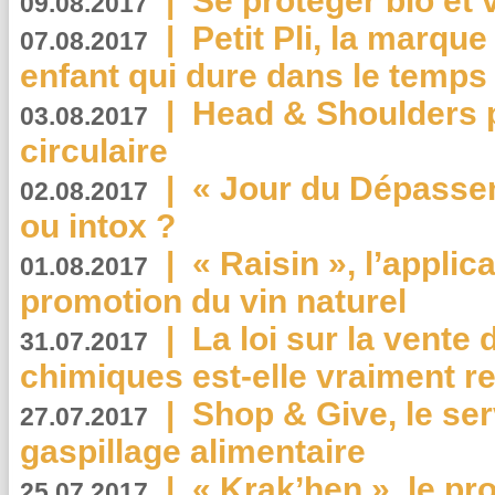
|
Se protéger bio et 
09.08.2017
|
Petit Pli, la marqu
07.08.2017
enfant qui dure dans le temps 
|
Head & Shoulders
03.08.2017
circulaire
|
« Jour du Dépassem
02.08.2017
ou intox ?
|
« Raisin », l’applica
01.08.2017
promotion du vin naturel
|
La loi sur la vente
31.07.2017
chimiques est-elle vraiment r
|
Shop & Give, le serv
27.07.2017
gaspillage alimentaire
|
« Krak’hen », le pr
25.07.2017