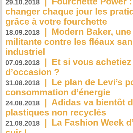
|
Fourchette Power 
29.10.2018
changer chaque jour les prati
grâce à votre fourchette
|
Modern Baker, une 
18.09.2018
militante contre les fléaux san
industriel
|
Et si vous achetie
07.09.2018
d’occasion ?
|
Le plan de Levi’s p
31.08.2018
consommation d’énergie
|
Adidas va bientôt d
24.08.2018
plastiques non recyclés
|
La Fashion Week d’
21.08.2018
cuir !