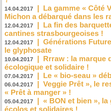
|
La gamme « Côté Vé
14.04.2017
Michon a débarqué dans les r
|
La fin des barquett
12.04.2017
cantines strasbourgeoises !
|
Générations Future
12.04.2017
le glyphosate
|
Rrraw : la marque 
10.04.2017
écologique et solidaire !
|
Le « bio-seau » déb
07.04.2017
|
Veggie Prêt », le r
06.04.2017
« Prêt à manger » !
|
« BON et bien », l
05.04.2017
écolos et solidaires !