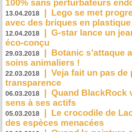
100% sans perturbateurs end
|
Lego se met progr
13.04.2018
avec des briques en plastique
|
G-star lance un jea
12.04.2018
éco-conçu
|
Botanic s’attaque 
29.03.2018
soins animaliers !
|
Veja fait un pas de 
22.03.2018
transparence
|
Quand BlackRock v
06.03.2018
sens à ses actifs
|
Le crocodile de La
05.03.2018
des espèces menacées