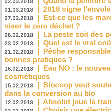
|
Quand la peinture s
02.03.2018
|
2018 signe l’envol
01.03.2018
|
Est-ce que les mar
27.02.2018
viser le zéro déchet ?
|
La peste soit des p
26.02.2018
|
Quel est le vrai coû
23.02.2018
|
Pêche responsable,
21.02.2018
bonnes pratiques ?
|
Eau NO : le nouvea
16.02.2018
cosmétiques
|
Biocoop veut souten
15.02.2018
dans la conversion au bio
|
Absolut joue la tr
12.02.2018
|
Choisir une électri
02.02.2018