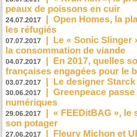
peaux de poissons en cuir
|
Open Homes, la pla
24.07.2017
les réfugiés
|
Le « Sonic Slinger »
07.07.2017
la consommation de viande
|
En 2017, quelles so
04.07.2017
françaises engagées pour le b
|
Le designer Starck 
03.07.2017
|
Greenpeace passe a
30.06.2017
numériques
|
« FEEDitBAG », le s
29.06.2017
son potager
|
Fleury Michon et Ul
27.06.2017