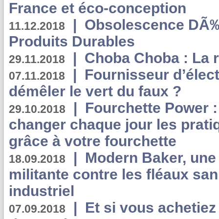
France et éco-conception
|
Obsolescence DÃ
11.12.2018
Produits Durables
|
Choba Choba : La r
29.11.2018
|
Fournisseur d’élec
07.11.2018
démêler le vert du faux ?
|
Fourchette Power 
29.10.2018
changer chaque jour les prati
grâce à votre fourchette
|
Modern Baker, une 
18.09.2018
militante contre les fléaux san
industriel
|
Et si vous achetie
07.09.2018