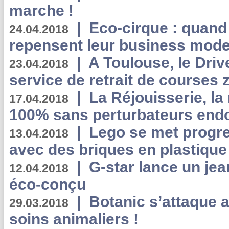
marche !
|
Eco-cirque : quand
24.04.2018
repensent leur business mode
|
A Toulouse, le Driv
23.04.2018
service de retrait de courses 
|
La Réjouisserie, la
17.04.2018
100% sans perturbateurs end
|
Lego se met progr
13.04.2018
avec des briques en plastique
|
G-star lance un jea
12.04.2018
éco-conçu
|
Botanic s’attaque 
29.03.2018
soins animaliers !