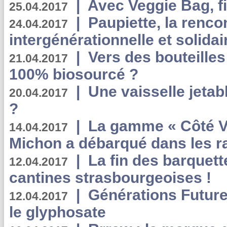
|
Avec Veggie Bag, fi
25.04.2017
|
Paupiette, la renco
24.04.2017
intergénérationnelle et solidair
|
Vers des bouteilles
21.04.2017
100% biosourcé ?
|
Une vaisselle jeta
20.04.2017
?
|
La gamme « Côté Vé
14.04.2017
Michon a débarqué dans les r
|
La fin des barquett
12.04.2017
cantines strasbourgeoises !
|
Générations Future
12.04.2017
le glyphosate