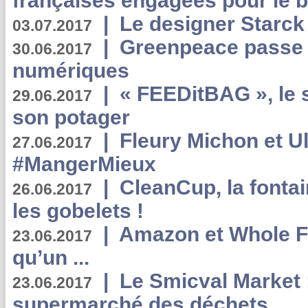
françaises engagées pour le b
|
Le designer Starck 
03.07.2017
|
Greenpeace passe a
30.06.2017
numériques
|
« FEEDitBAG », le s
29.06.2017
son potager
|
Fleury Michon et Ul
27.06.2017
#MangerMieux
|
CleanCup, la fontai
26.06.2017
les gobelets !
|
Amazon et Whole F
23.06.2017
qu’un ...
|
Le Smicval Market :
23.06.2017
supermarché des déchets