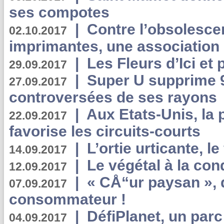
ses compotes
|
Contre l’obsolesc
02.10.2017
imprimantes, une association 
|
Les Fleurs d’Ici et p
29.09.2017
|
Super U supprime 
27.09.2017
controversées de ses rayons
|
Aux Etats-Unis, la
22.09.2017
favorise les circuits-courts
|
L’ortie urticante, le
14.09.2017
|
Le végétal à la con
12.09.2017
|
« CÅ“ur paysan », 
07.09.2017
consommateur !
|
DéfiPlanet, un parc
04.09.2017