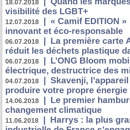
|
Quand les marques
18.07.2018
visibilité des LGBT+
|
« Camif EDITION » :
12.07.2018
innovant et éco-responsable
|
La première carte 
06.07.2018
réduit les déchets plastique 
|
L’ONG Bloom mobil
06.07.2018
électrique, destructrice des m
|
Skavenji, l’apparei
04.07.2018
produire votre propre énergie
|
Le premier hambur
14.06.2018
changement climatique
|
Harrys : la plus gr
11.06.2018
industrielle de France s’engag