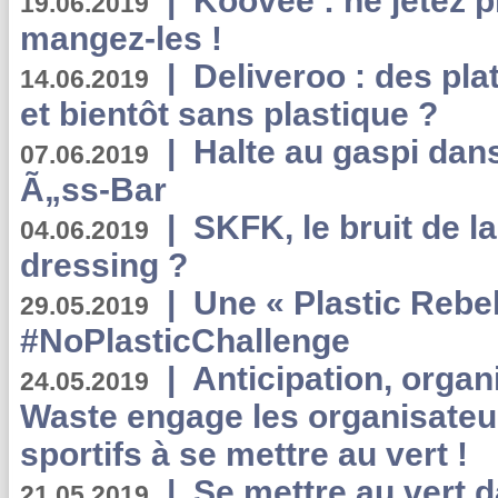
|
Koovee : ne jetez p
19.06.2019
mangez-les !
|
Deliveroo : des pla
14.06.2019
et bientôt sans plastique ?
|
Halte au gaspi dan
07.06.2019
Ã„ss-Bar
|
SKFK, le bruit de l
04.06.2019
dressing ?
|
Une « Plastic Rebe
29.05.2019
#NoPlasticChallenge
|
Anticipation, organi
24.05.2019
Waste engage les organisate
sportifs à se mettre au vert !
|
Se mettre au vert da
21.05.2019