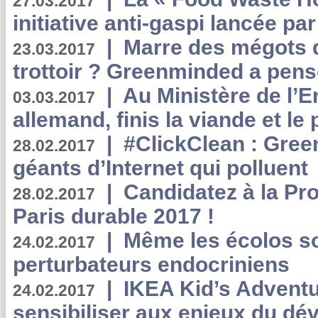
27.03.2017
initiative anti-gaspi lancée pa
|
Marre des mégots q
23.03.2017
trottoir ? Greenminded a pens
|
Au Ministère de l’
03.03.2017
allemand, finis la viande et le
|
#ClickClean : Gree
28.02.2017
géants d’Internet qui polluent
|
Candidatez à la Pr
28.02.2017
Paris durable 2017 !
|
Même les écolos s
24.02.2017
perturbateurs endocriniens
|
IKEA Kid’s Adventu
24.02.2017
sensibiliser aux enjeux du d