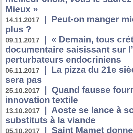
Mieux »
|
Peut-on manger mi
14.11.2017
plus ?
|
« Demain, tous crét
09.11.2017
documentaire saisissant sur l
perturbateurs endocriniens
|
La pizza du 21e siè
06.11.2017
sera pas
|
Quand fausse fourr
25.10.2017
innovation textile
|
Aoste se lance à so
13.10.2017
substituts à la viande
|
Saint Mamet donne 
05.10.2017