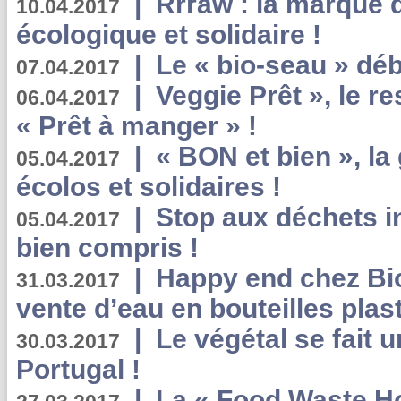
|
Rrraw : la marque 
10.04.2017
écologique et solidaire !
|
Le « bio-seau » déb
07.04.2017
|
Veggie Prêt », le r
06.04.2017
« Prêt à manger » !
|
« BON et bien », l
05.04.2017
écolos et solidaires !
|
Stop aux déchets i
05.04.2017
bien compris !
|
Happy end chez Bio
31.03.2017
vente d’eau en bouteilles plas
|
Le végétal se fait 
30.03.2017
Portugal !
|
La « Food Waste Hot