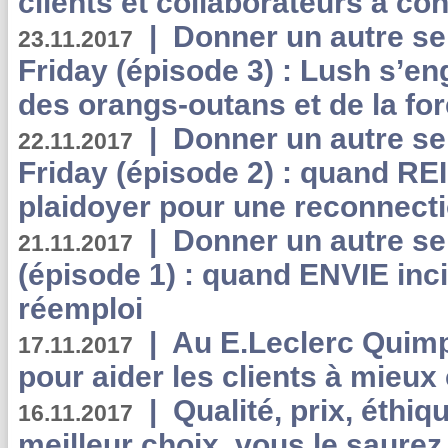
clients et collaborateurs à 
|
Donner un autre se
23.11.2017
Friday (épisode 3) : Lush s’en
des orangs-outans et de la for
|
Donner un autre se
22.11.2017
Friday (épisode 2) : quand RE
plaidoyer pour une reconnecti
|
Donner un autre se
21.11.2017
(épisode 1) : quand ENVIE inci
réemploi
|
Au E.Leclerc Quimp
17.11.2017
pour aider les clients à mie
|
Qualité, prix, éthiqu
16.11.2017
meilleur choix, vous le saure