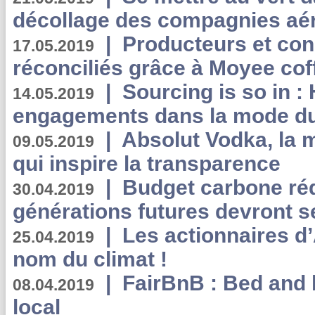
décollage des compagnies aé
|
Producteurs et co
17.05.2019
réconciliés grâce à Moyee cof
|
Sourcing is so in 
14.05.2019
engagements dans la mode du
|
Absolut Vodka, la 
09.05.2019
qui inspire la transparence
|
Budget carbone rédu
30.04.2019
générations futures devront se
|
Les actionnaires 
25.04.2019
nom du climat !
|
FairBnB : Bed and 
08.04.2019
local