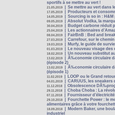
sportifs à se mettre au vert !
|
Se mettre au vert dans l
21.05.2019
|
Producteurs et consomma
17.05.2019
|
Sourcing is so in : H&
14.05.2019
|
Absolut Vodka, la marque
09.05.2019
|
Budget carbone réduit pa
30.04.2019
|
Les actionnaires d’Amaz
25.04.2019
|
FairBnB : Bed and breakf
08.04.2019
|
Carrefour, sur le chemin
27.03.2019
|
Murfy, le guide de survi
19.03.2019
|
Le nouveau visage des 
01.03.2019
|
Un nouveau substitut au
18.02.2019
|
Ã‰conomie circulaire da
13.02.2019
(épisode 2)
|
Ã‰conomie circulaire da
13.02.2019
(épisode 1)
|
LOOP ou le Grand retour
11.02.2019
|
CARUUS, les sneakers qu
04.01.2019
|
Obsolescence DÃ‰prog
11.12.2018
|
Choba Choba : La révolu
29.11.2018
|
Fournisseur d’électricit
07.11.2018
|
Fourchette Power : le m
29.10.2018
alimentaires grâce à votre fourchet
|
Modern Baker, une boulan
18.09.2018
industriel