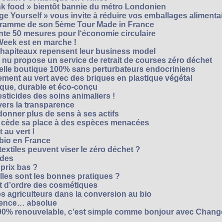
unk food » bientôt bannie du métro Londonien
e Yourself » vous invite à réduire vos emballages alimenta
ogramme de son 5ème Tour Made in France
te 50 mesures pour l‘économie circulaire
Week est en marche !
chapiteaux repensent leur business model
t nu propose un service de retrait de courses zéro déchet
velle boutique 100% sans perturbateurs endocriniens
ment au vert avec des briques en plastique végétal
ique, durable et éco-conçu
sticides des soins animaliers !
 vers la transparence
nner plus de sens à ses actifs
e cède sa place à des espèces menacées
 au vert !
 bio en France
extiles peuvent viser le zéro déchet ?
ides
 prix bas ?
les sont les bonnes pratiques ?
t d’ordre des cosmétiques
s agriculteurs dans la conversion au bio
arence… absolue
 100% renouvelable, c’est simple comme bonjour avec Chan