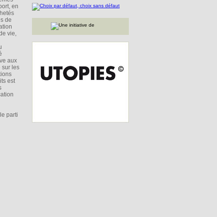
ort, en
chetés
es de
ation
de vie,
u
é
ive aux
 sur les
tions
ts est
s
cation
e parti