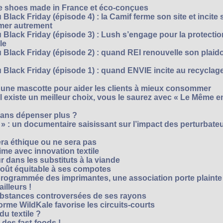
te shoes made in France et éco-conçues
Black Friday (épisode 4) : la Camif ferme son site et incite 
mmer autrement
 Black Friday (épisode 3) : Lush s’engage pour la protecti
le
 Black Friday (épisode 2) : quand REI renouvelle son plaid
Black Friday (épisode 1) : quand ENVIE incite au recyclage
 une mascotte pour aider les clients à mieux consommer
s’il existe un meilleur choix, vous le saurez avec « Le Même e
ans dépenser plus ?
 » : un documentaire saisissant sur l’impact des perturbate
era éthique ou ne sera pas
me avec innovation textile
r dans les substituts à la viande
oût équitable à ses compotes
rogrammée des imprimantes, une association porte plainte
ailleurs !
bstances controversées de ses rayons
forme WildKale favorise les circuits-courts
 du textile ?
 des fast-foods !