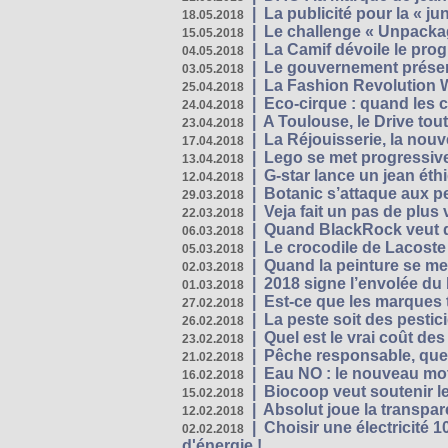
|
La publicité pour la « j
18.05.2018
|
Le challenge « Unpackag
15.05.2018
|
La Camif dévoile le pr
04.05.2018
|
Le gouvernement présen
03.05.2018
|
La Fashion Revolution 
25.04.2018
|
Eco-cirque : quand les 
24.04.2018
|
A Toulouse, le Drive tou
23.04.2018
|
La Réjouisserie, la nou
17.04.2018
|
Lego se met progressive
13.04.2018
|
G-star lance un jean éth
12.04.2018
|
Botanic s’attaque aux pe
29.03.2018
|
Veja fait un pas de plus
22.03.2018
|
Quand BlackRock veut do
06.03.2018
|
Le crocodile de Lacost
05.03.2018
|
Quand la peinture se met
02.03.2018
|
2018 signe l’envolée du
01.03.2018
|
Est-ce que les marques t
27.02.2018
|
La peste soit des pestic
26.02.2018
|
Quel est le vrai coût des
23.02.2018
|
Pêche responsable, quel
21.02.2018
|
Eau NO : le nouveau mo
16.02.2018
|
Biocoop veut soutenir le
15.02.2018
|
Absolut joue la transp
12.02.2018
|
Choisir une électricité
02.02.2018
d'énergie !