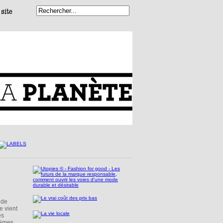
 de
e vient
es
tèmes