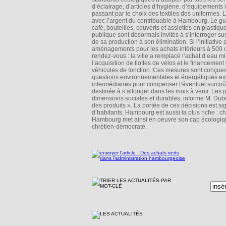
d’éclairage, d’articles d’hygiène, d’équipements
passant par le choix des textiles des uniformes.
avec l’argent du contribuable à Hambourg. Le gui
café, bouteilles, couverts et assiettes en plastiq
publique sont désormais invités à s’interroger sur
de sa production à son élimination. Si l’initiati
aménagements pour les achats inférieurs à 500 ou
rendez-vous : la ville a remplacé l’achat d’eau mi
l’acquisition de flottes de vélos et le financeme
véhicules de fonction. Ces mesures sont conçues 
questions environnementales et énergétiques exp
intermédiaires pour compenser l’éventuel surcoût
destinée à s’allonger dans les mois à venir. Les 
dimensions sociales et durables, informe M. Dube
des produits ». La portée de ces décisions est si
d’habitants, Hambourg est aussi la plus riche : c
Hambourg met ainsi en oeuvre son cap écologique 
chrétien-démocrate.