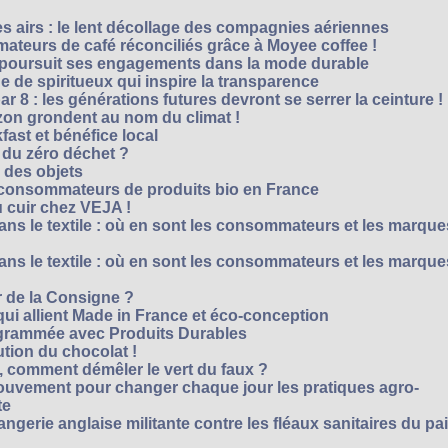
es airs : le lent décollage des compagnies aériennes
teurs de café réconciliés grâce à Moyee coffee !
M poursuit ses engagements dans la mode durable
 de spiritueux qui inspire la transparence
r 8 : les générations futures devront se serrer la ceinture !
on grondent au nom du climat !
ast et bénéfice local
 du zéro déchet ?
e des objets
consommateurs de produits bio en France
 cuir chez VEJA !
ns le textile : où en sont les consommateurs et les marque
ns le textile : où en sont les consommateurs et les marque
 de la Consigne ?
i allient Made in France et éco-conception
rammée avec Produits Durables
tion du chocolat !
é, comment démêler le vert du faux ?
ouvement pour changer chaque jour les pratiques agro-
te
gerie anglaise militante contre les fléaux sanitaires du pa