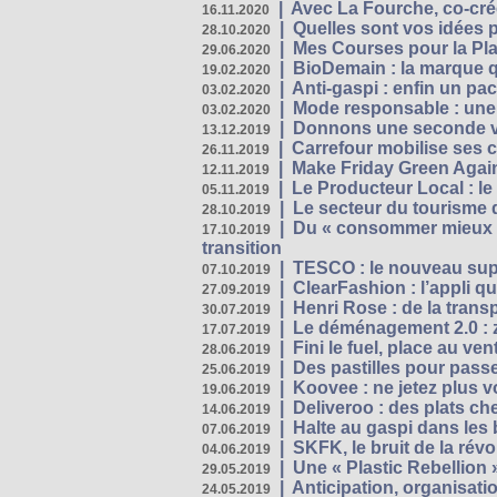
|
Avec La Fourche, co-crée
16.11.2020
|
Quelles sont vos idées
28.10.2020
|
Mes Courses pour la Pla
29.06.2020
|
BioDemain : la marque qu
19.02.2020
|
Anti-gaspi : enfin un pa
03.02.2020
|
Mode responsable : une f
03.02.2020
|
Donnons une seconde vi
13.12.2019
|
Carrefour mobilise ses 
26.11.2019
|
Make Friday Green Again
12.11.2019
|
Le Producteur Local : le
05.11.2019
|
Le secteur du tourisme d
28.10.2019
|
Du « consommer mieux »
17.10.2019
transition
|
TESCO : le nouveau supe
07.10.2019
|
ClearFashion : l’appli q
27.09.2019
|
Henri Rose : de la tran
30.07.2019
|
Le déménagement 2.0 : z
17.07.2019
|
Fini le fuel, place au ven
28.06.2019
|
Des pastilles pour passe
25.06.2019
|
Koovee : ne jetez plus v
19.06.2019
|
Deliveroo : des plats ch
14.06.2019
|
Halte au gaspi dans les
07.06.2019
|
SKFK, le bruit de la rév
04.06.2019
|
Une « Plastic Rebellion
29.05.2019
|
Anticipation, organisat
24.05.2019