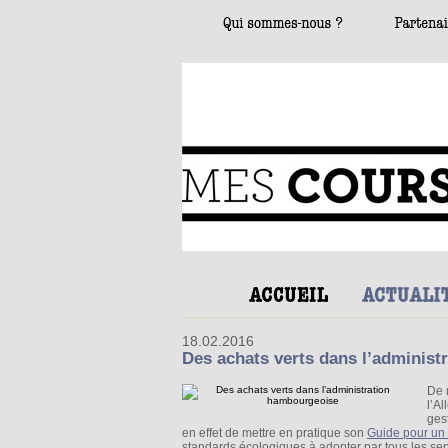
18.02.2016
Des achats verts dans l’adminis
De 
l’A
ges
en effet de mettre en pratique son
Guide pour un
standards écologiques à adopter par tous les serv