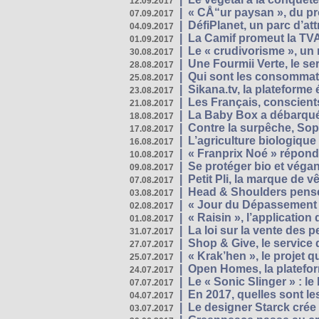
12.09.2017
|
« CÅ“ur paysan », du p
07.09.2017
|
DéfiPlanet, un parc d’at
04.09.2017
|
La Camif promeut la TVA
01.09.2017
|
Le « crudivorisme », un 
30.08.2017
|
Une Fourmii Verte, le ser
28.08.2017
|
Qui sont les consommat
25.08.2017
|
Sikana.tv, la plateform
23.08.2017
|
Les Français, conscients
21.08.2017
|
La Baby Box a débarqué
18.08.2017
|
Contre la surpêche, Soph
17.08.2017
|
L’agriculture biologique
16.08.2017
|
« Franprix Noé » répond
10.08.2017
|
Se protéger bio et végan,
09.08.2017
|
Petit Pli, la marque de 
07.08.2017
|
Head & Shoulders pense
03.08.2017
|
« Jour du Dépassement Pl
02.08.2017
|
« Raisin », l’application 
01.08.2017
|
La loi sur la vente des 
31.07.2017
|
Shop & Give, le service q
27.07.2017
|
« Krak’hen », le projet 
25.07.2017
|
Open Homes, la plateform
24.07.2017
|
Le « Sonic Slinger » : l
07.07.2017
|
En 2017, quelles sont le
04.07.2017
|
Le designer Starck crée 
03.07.2017