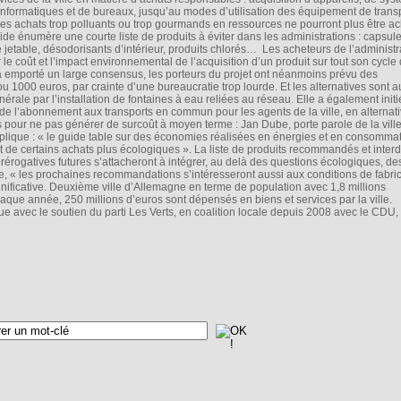
 informatiques et de bureaux, jusqu’au modes d’utilisation des équipement de transp
 Les achats trop polluants ou trop gourmands en ressources ne pourront plus être a
de énumère une courte liste de produits à éviter dans les administrations : capsul
ue jetable, désodorisants d’intérieur, produits chlorés… Les acheteurs de l’administr
 le coût et l’impact environnemental de l’acquisition d’un produit sur tout son cycle 
ve a emporté un large consensus, les porteurs du projet ont néanmoins prévu des
 1000 euros, par crainte d’une bureaucratie trop lourde. Et les alternatives sont a
nérale par l’installation de fontaines à eau reliées au réseau. Elle a également initi
nt de l’abonnement aux transports en commun pour les agents de la ville, en alternat
pour ne pas générer de surcoût à moyen terme : Jan Dube, porte parole de la ville
lique : « le guide table sur des économies réalisées en énergies et en consomma
 de certains achats plus écologiques ». La liste de produits recommandés et interdi
prérogatives futures s’attacheront à intégrer, au delà des questions écologiques, de
, « les prochaines recommandations s’intéresseront aussi aux conditions de fabri
gnificative. Deuxième ville d’Allemagne en terme de population avec 1,8 millions
haque année, 250 millions d’euros sont dépensés en biens et services par la ville.
avec le soutien du parti Les Verts, en coalition locale depuis 2008 avec le CDU, l