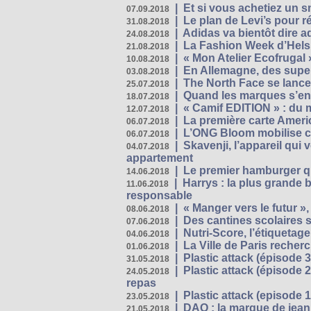
|
Et si vous achetiez un 
07.09.2018
|
Le plan de Levi’s pour 
31.08.2018
|
Adidas va bientôt dire a
24.08.2018
|
La Fashion Week d’Helsin
21.08.2018
|
« Mon Atelier Ecofrugal 
10.08.2018
|
En Allemagne, des superm
03.08.2018
|
The North Face se lance
25.07.2018
|
Quand les marques s’eng
18.07.2018
|
« Camif EDITION » : du 
12.07.2018
|
La première carte Ameri
06.07.2018
|
L’ONG Bloom mobilise co
06.07.2018
|
Skavenji, l’appareil qui
04.07.2018
appartement
|
Le premier hamburger q
14.06.2018
|
Harrys : la plus grande 
11.06.2018
responsable
|
« Manger vers le futur »
08.06.2018
|
Des cantines scolaires 
07.06.2018
|
Nutri-Score, l’étiquetag
04.06.2018
|
La Ville de Paris recher
01.06.2018
|
Plastic attack (épisode 
31.05.2018
|
Plastic attack (épisode
24.05.2018
repas
|
Plastic attack (episode 1
23.05.2018
|
DAO : la marque de jean 
21.05.2018