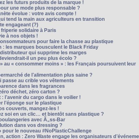
z les futurs produits de la marque !
 pour une mode plus responsable ?
nète évolue : votre avis compte !
i tend la main aux agriculteurs en transition
cte engageant (?)
riperie solidaire à Paris
e à nos objets !
consommateurs pour faire la chasse au plastique
 : les marques bousculent le Black Friday
 distributeur qui supprime les marges
eviendrait-il un peu plus écolo ?
 au « consommer moins » : les Français poursuivent leur
rmarché de l’alimentation plus saine ?
ui passe au crible vos vêtements
sparence dans les fragrances
éro déchet, zéro carton ?
t : l’avenir du cargo dans le voilier !
r l’éponge sur le plastique
os couverts, mangez-les !
ez soi en un clic… et bientôt sans plastique ?
 boulangeries avec Ã„ss-Bar
olution dans vos dressing ?
 » pour le nouveau #NoPlasticChallenge
ion, action : Zero Waste engage les organisateurs d’événem