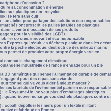
smartphone d’occasion ?
réduire sa consommation d’énergie
dieu aux plastiques non recyclés
ki se fera sans cuir !
» : un atelier pour partager des solutions éco-responsables
archés ont proscrit les pailles jetables en plastique
 dans la vente d’occasion de ses produits
agent pour la visibilité des LGBT+
mobilier co-créé, innovant et éco-responsable
can Express qui réduit les déchets plastique dans les océa
ntre la pêche électrique, destructrice des milieux marins
 vous permet de produire votre propre énergie verte en
ui combat le changement climatique
boulangerie industrielle de France s’engage pour un blé
, la BD numérique qui pense l’alimentation durable de dema
s’engagent pour des repas sans viande
e nutritionnel qui va vous aider à mieux manger ?
che ses lauréats de l’événementiel parisien éco-responsable
3) : le Royaume-Uni ne veut plus d’emballages plastiques
 2) : quand Ecover échange vos déchets plastiques contre u
) : Ecoalf, dépolluer les mers pour un textile militant
cultivé et fabriqué en France