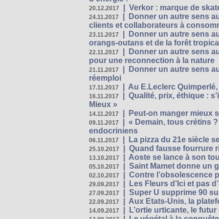
|
Verkor : marque de ska
20.12.2017
|
Donner un autre sens au 
24.11.2017
clients et collaborateurs à conso
|
Donner un autre sens au
23.11.2017
orangs-outans et de la forêt tropica
|
Donner un autre sens au
22.11.2017
pour une reconnection à la nature
|
Donner un autre sens au 
21.11.2017
réemploi
|
Au E.Leclerc Quimperlé,
17.11.2017
|
Qualité, prix, éthique : 
16.11.2017
Mieux »
|
Peut-on manger mieux s
14.11.2017
|
« Demain, tous crétins ?
09.11.2017
endocriniens
|
La pizza du 21e siècle s
06.11.2017
|
Quand fausse fourrure ri
25.10.2017
|
Aoste se lance à son tou
13.10.2017
|
Saint Mamet donne un g
05.10.2017
|
Contre l’obsolescence p
02.10.2017
|
Les Fleurs d’Ici et pas d’
29.09.2017
|
Super U supprime 90 su
27.09.2017
|
Aux Etats-Unis, la plate
22.09.2017
|
L’ortie urticante, le futur
14.09.2017
|
Le végétal à la conquête