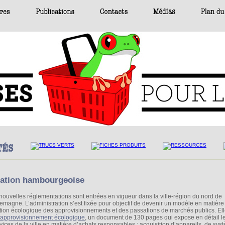
tration hambourgeoise
nouvelles réglementations sont entrées en vigueur dans la ville-région du nord de
llemagne. L’administration s’est fixée pour objectif de devenir un modèle en matière
tion écologique des approvisionnements et des passations de marchés publics. Ell
 approvisionnement écologique
, un document de 130 pages qui expose en détail l
ices de la ville en matière d’achats responsables : acquisition d’appareils, de sys