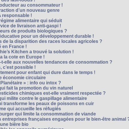
roducteur au consommateur !
traction d’un nouveau genre
 responsable !
régime alimentaire qui séduit
vice de livraison anti-gaspi !
eurs de produits biologiques ?
e éducative pour un développement durable !
 de la disparition des races locales agricoles ?
 en France !
ie’s Kitchen a trouvé la solution !
 a la cote en Europe !
-t-elle aux nouvelles tendances de consommation ?
 c’est possible !
vêtement pour enfant qui dure dans le temps !
 économie circulaire
anétaire » : info ou intox ?
qui fait la promotion du vin naturel
pesticides chimiques est-elle vraiment respectée ?
ui milite contre le gaspillage alimentaire
qui transforme les peaux de poissons en cuir
e qui accueille les réfugiés
e burger qui limite la consommation de viande
s entreprises françaises engagées pour le bien-être animal 
une bière bio