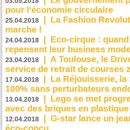
03.05.2018
pour l‘économie circulaire
|
La Fashion Revolut
25.04.2018
marche !
|
Eco-cirque : quand
24.04.2018
repensent leur business mode
|
A Toulouse, le Driv
23.04.2018
service de retrait de courses 
|
La Réjouisserie, la
17.04.2018
100% sans perturbateurs end
|
Lego se met progr
13.04.2018
avec des briques en plastique
|
G-star lance un jea
12.04.2018
éco-conçu