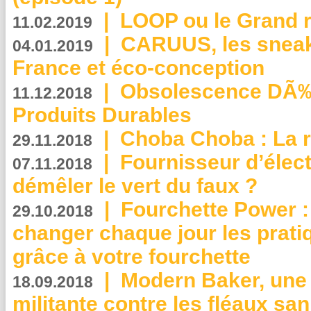
|
LOOP ou le Grand r
11.02.2019
|
CARUUS, les sneake
04.01.2019
France et éco-conception
|
Obsolescence DÃ
11.12.2018
Produits Durables
|
Choba Choba : La r
29.11.2018
|
Fournisseur d’élec
07.11.2018
démêler le vert du faux ?
|
Fourchette Power 
29.10.2018
changer chaque jour les prati
grâce à votre fourchette
|
Modern Baker, une 
18.09.2018
militante contre les fléaux san