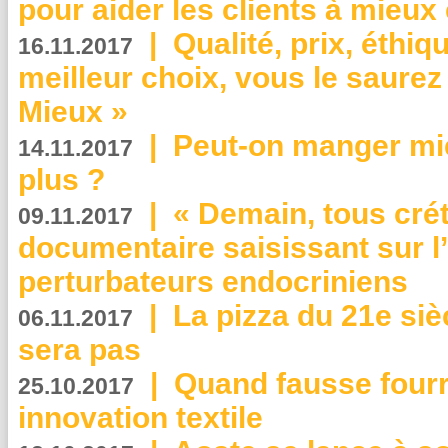
pour aider les clients à mie
|
Qualité, prix, éthiqu
16.11.2017
meilleur choix, vous le saure
Mieux »
|
Peut-on manger mi
14.11.2017
plus ?
|
« Demain, tous crét
09.11.2017
documentaire saisissant sur l
perturbateurs endocriniens
|
La pizza du 21e siè
06.11.2017
sera pas
|
Quand fausse fourr
25.10.2017
innovation textile