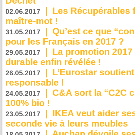
Déchet
|
Les Récupérables f
02.06.2017
maître-mot !
|
Qu’est ce que “co
31.05.2017
pour les Français en 2017 ?
|
La promotion 2017 
29.05.2017
durable enfin révélée !
|
L’Eurostar soutient
26.05.2017
responsable !
|
C&A sort la “C2C c
24.05.2017
100% bio !
|
IKEA veut aider se
23.05.2017
seconde vie à leurs meubles
|
Auchan dévoile se
18.05.2017