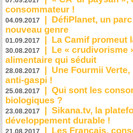
07.09.2017
consommateur !
|
DéfiPlanet, un parc
04.09.2017
nouveau genre
|
La Camif promeut l
01.09.2017
|
Le « crudivorisme 
30.08.2017
alimentaire qui séduit
|
Une Fourmii Verte, 
28.08.2017
anti-gaspi !
|
Qui sont les cons
25.08.2017
biologiques ?
|
Sikana.tv, la plate
23.08.2017
développement durable !
|
Les Français, consc
21.08.2017