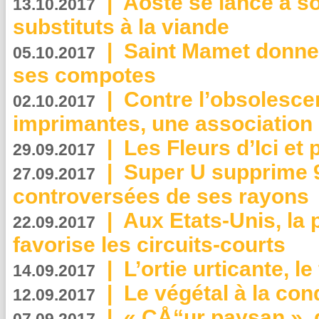
|
Aoste se lance à so
13.10.2017
substituts à la viande
|
Saint Mamet donne 
05.10.2017
ses compotes
|
Contre l’obsolesc
02.10.2017
imprimantes, une association 
|
Les Fleurs d’Ici et p
29.09.2017
|
Super U supprime 
27.09.2017
controversées de ses rayons
|
Aux Etats-Unis, la
22.09.2017
favorise les circuits-courts
|
L’ortie urticante, le
14.09.2017
|
Le végétal à la con
12.09.2017
|
« CÅ“ur paysan », 