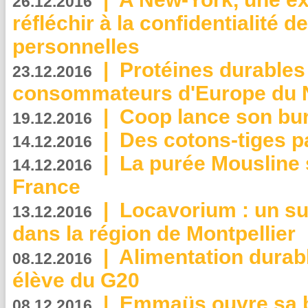
26.12.2016
réfléchir à la confidentialité 
personnelles
|
Protéines durables 
23.12.2016
consommateurs d'Europe du 
|
Coop lance son bur
19.12.2016
|
Des cotons-tiges pa
14.12.2016
|
La purée Mousline 
14.12.2016
France
|
Locavorium : un s
13.12.2016
dans la région de Montpellier
|
Alimentation durab
08.12.2016
élève du G20
|
Emmaüs ouvre sa bo
08.12.2016