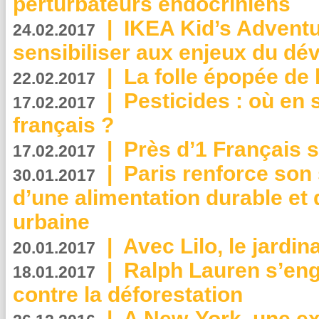
perturbateurs endocriniens
|
IKEA Kid’s Adventu
24.02.2017
sensibiliser aux enjeux du d
|
La folle épopée de 
22.02.2017
|
Pesticides : où en 
17.02.2017
français ?
|
Près d’1 Français su
17.02.2017
|
Paris renforce son
30.01.2017
d’une alimentation durable et 
urbaine
|
Avec Lilo, le jardin
20.01.2017
|
Ralph Lauren s’eng
18.01.2017
contre la déforestation
|
A New-York, une exp