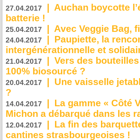
|
Auchan boycotte l’
27.04.2017
batterie !
|
Avec Veggie Bag, fi
25.04.2017
|
Paupiette, la renco
24.04.2017
intergénérationnelle et solidair
|
Vers des bouteilles
21.04.2017
100% biosourcé ?
|
Une vaisselle jeta
20.04.2017
?
|
La gamme « Côté Vé
14.04.2017
Michon a débarqué dans les r
|
La fin des barquett
12.04.2017
cantines strasbourgeoises !