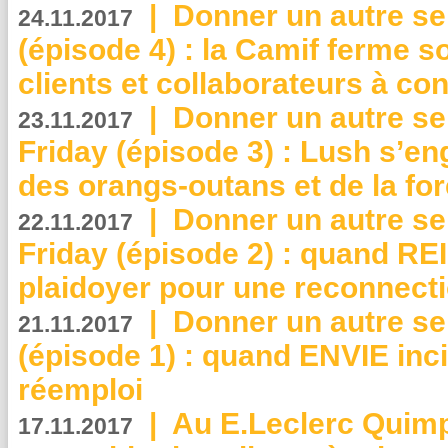
|
Donner un autre se
24.11.2017
(épisode 4) : la Camif ferme so
clients et collaborateurs à 
|
Donner un autre se
23.11.2017
Friday (épisode 3) : Lush s’en
des orangs-outans et de la for
|
Donner un autre se
22.11.2017
Friday (épisode 2) : quand RE
plaidoyer pour une reconnecti
|
Donner un autre se
21.11.2017
(épisode 1) : quand ENVIE inci
réemploi
|
Au E.Leclerc Quimp
17.11.2017