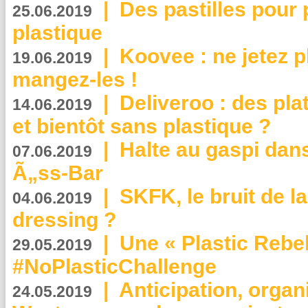
|
Des pastilles pour 
25.06.2019
plastique
|
Koovee : ne jetez p
19.06.2019
mangez-les !
|
Deliveroo : des pla
14.06.2019
et bientôt sans plastique ?
|
Halte au gaspi dan
07.06.2019
Ã„ss-Bar
|
SKFK, le bruit de l
04.06.2019
dressing ?
|
Une « Plastic Rebe
29.05.2019
#NoPlasticChallenge
|
Anticipation, organi
24.05.2019