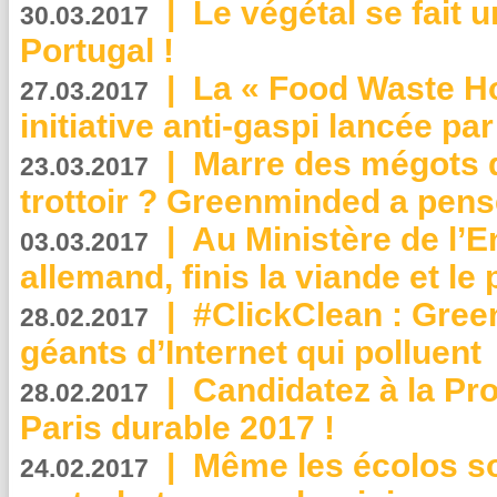
|
Le végétal se fait 
30.03.2017
Portugal !
|
La « Food Waste Hot
27.03.2017
initiative anti-gaspi lancée pa
|
Marre des mégots q
23.03.2017
trottoir ? Greenminded a pens
|
Au Ministère de l’
03.03.2017
allemand, finis la viande et le
|
#ClickClean : Gree
28.02.2017
géants d’Internet qui polluent
|
Candidatez à la Pr
28.02.2017
Paris durable 2017 !
|
Même les écolos s
24.02.2017