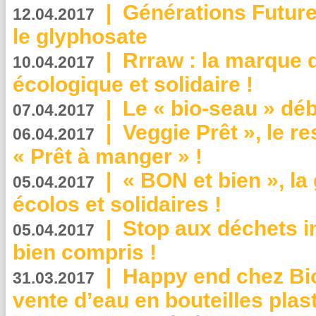
|
Générations Future
12.04.2017
le glyphosate
|
Rrraw : la marque 
10.04.2017
écologique et solidaire !
|
Le « bio-seau » déb
07.04.2017
|
Veggie Prêt », le r
06.04.2017
« Prêt à manger » !
|
« BON et bien », l
05.04.2017
écolos et solidaires !
|
Stop aux déchets i
05.04.2017
bien compris !
|
Happy end chez Bio
31.03.2017
vente d’eau en bouteilles plas