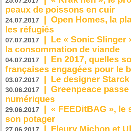
25.07.2017
peaux de poissons en cuir
|
Open Homes, la pla
24.07.2017
les réfugiés
|
Le « Sonic Slinger »
07.07.2017
la consommation de viande
|
En 2017, quelles so
04.07.2017
françaises engagées pour le b
|
Le designer Starck 
03.07.2017
|
Greenpeace passe a
30.06.2017
numériques
|
« FEEDitBAG », le s
29.06.2017
son potager
|
Fleury Michon et Ul
27.06.2017