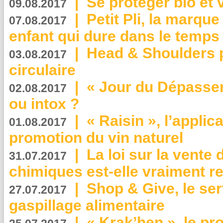
|
Se protéger bio et 
09.08.2017
|
Petit Pli, la marqu
07.08.2017
enfant qui dure dans le temps 
|
Head & Shoulders
03.08.2017
circulaire
|
« Jour du Dépassem
02.08.2017
ou intox ?
|
« Raisin », l’applica
01.08.2017
promotion du vin naturel
|
La loi sur la vente
31.07.2017
chimiques est-elle vraiment r
|
Shop & Give, le serv
27.07.2017
gaspillage alimentaire
|
« Krak’hen », le pr