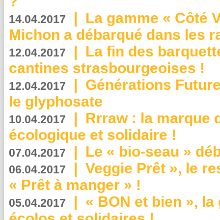
?
|
La gamme « Côté Vé
14.04.2017
Michon a débarqué dans les r
|
La fin des barquett
12.04.2017
cantines strasbourgeoises !
|
Générations Future
12.04.2017
le glyphosate
|
Rrraw : la marque 
10.04.2017
écologique et solidaire !
|
Le « bio-seau » déb
07.04.2017
|
Veggie Prêt », le r
06.04.2017
« Prêt à manger » !
|
« BON et bien », l
05.04.2017
écolos et solidaires !