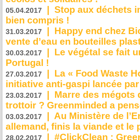
|
Stop aux déchets i
05.04.2017
bien compris !
|
Happy end chez Bio
31.03.2017
vente d’eau en bouteilles plas
|
Le végétal se fait 
30.03.2017
Portugal !
|
La « Food Waste Hot
27.03.2017
initiative anti-gaspi lancée pa
|
Marre des mégots q
23.03.2017
trottoir ? Greenminded a pens
|
Au Ministère de l’
03.03.2017
allemand, finis la viande et le
|
#ClickClean : Gree
28.02.2017