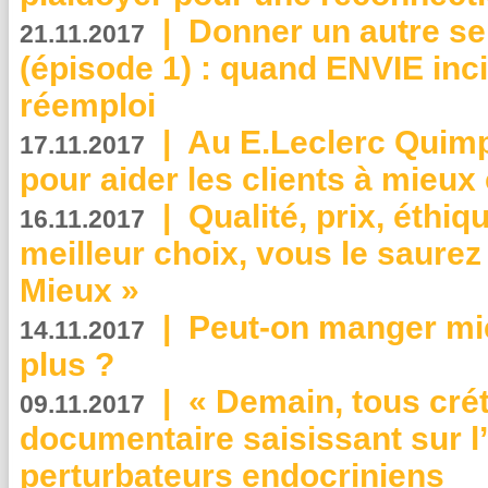
|
Donner un autre se
21.11.2017
(épisode 1) : quand ENVIE inci
réemploi
|
Au E.Leclerc Quimp
17.11.2017
pour aider les clients à mie
|
Qualité, prix, éthiqu
16.11.2017
meilleur choix, vous le saure
Mieux »
|
Peut-on manger mi
14.11.2017
plus ?
|
« Demain, tous crét
09.11.2017
documentaire saisissant sur l
perturbateurs endocriniens