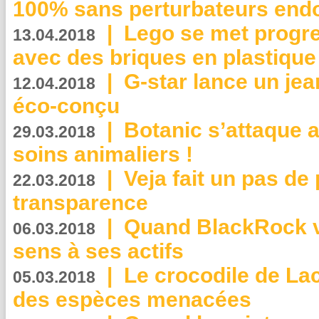
100% sans perturbateurs end
|
Lego se met progr
13.04.2018
avec des briques en plastique
|
G-star lance un jea
12.04.2018
éco-conçu
|
Botanic s’attaque 
29.03.2018
soins animaliers !
|
Veja fait un pas de 
22.03.2018
transparence
|
Quand BlackRock v
06.03.2018
sens à ses actifs
|
Le crocodile de La
05.03.2018
des espèces menacées