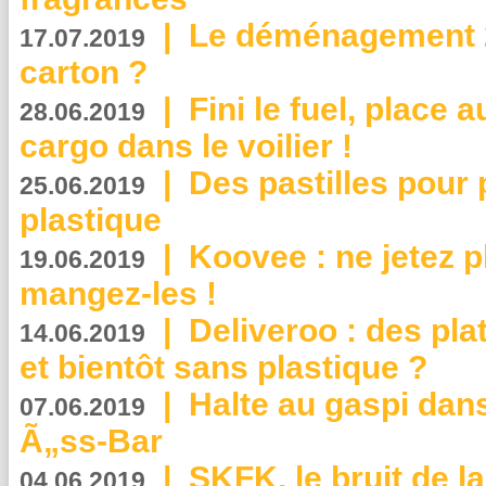
|
Le déménagement 2.
17.07.2019
carton ?
|
Fini le fuel, place a
28.06.2019
cargo dans le voilier !
|
Des pastilles pour 
25.06.2019
plastique
|
Koovee : ne jetez p
19.06.2019
mangez-les !
|
Deliveroo : des pla
14.06.2019
et bientôt sans plastique ?
|
Halte au gaspi dan
07.06.2019
Ã„ss-Bar
|
SKFK, le bruit de l
04.06.2019