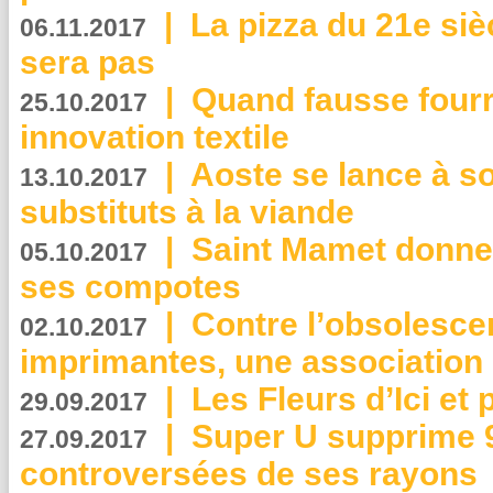
|
La pizza du 21e siè
06.11.2017
sera pas
|
Quand fausse fourr
25.10.2017
innovation textile
|
Aoste se lance à so
13.10.2017
substituts à la viande
|
Saint Mamet donne 
05.10.2017
ses compotes
|
Contre l’obsolesc
02.10.2017
imprimantes, une association 
|
Les Fleurs d’Ici et p
29.09.2017
|
Super U supprime 
27.09.2017
controversées de ses rayons