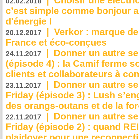
|
Choisir une électri
02.02.2018
c’est simple comme bonjour 
d'énergie !
|
Verkor : marque de
20.12.2017
France et éco-conçues
|
Donner un autre se
24.11.2017
(épisode 4) : la Camif ferme so
clients et collaborateurs à 
|
Donner un autre se
23.11.2017
Friday (épisode 3) : Lush s’en
des orangs-outans et de la for
|
Donner un autre se
22.11.2017
Friday (épisode 2) : quand RE
plaidoyer pour une reconnecti