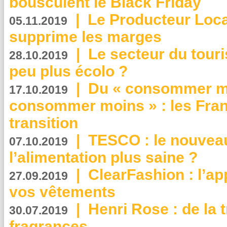
bousculent le Black Friday
|
Le Producteur Local
05.11.2019
supprime les marges
|
Le secteur du touri
28.10.2019
peu plus écolo ?
|
Du « consommer mi
17.10.2019
consommer moins » : les Fran
transition
|
TESCO : le nouvea
07.10.2019
l’alimentation plus saine ?
|
ClearFashion : l’ap
27.09.2019
vos vêtements
|
Henri Rose : de la
30.07.2019
fragrances