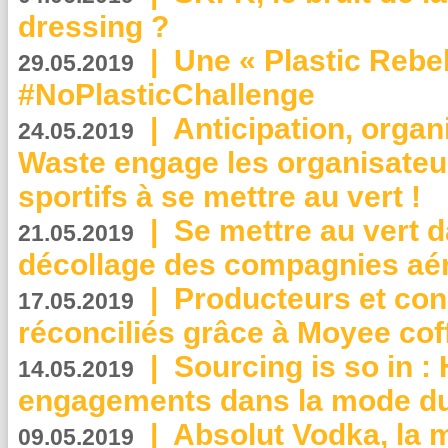
dressing ?
|
Une « Plastic Rebe
29.05.2019
#NoPlasticChallenge
|
Anticipation, organi
24.05.2019
Waste engage les organisate
sportifs à se mettre au vert !
|
Se mettre au vert da
21.05.2019
décollage des compagnies aé
|
Producteurs et co
17.05.2019
réconciliés grâce à Moyee cof
|
Sourcing is so in 
14.05.2019
engagements dans la mode du
|
Absolut Vodka, la 
09.05.2019