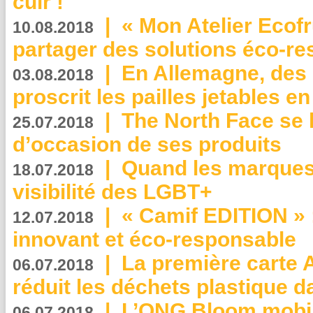
cuir !
|
« Mon Atelier Ecofr
10.08.2018
partager des solutions éco-r
|
En Allemagne, des
03.08.2018
proscrit les pailles jetables e
|
The North Face se 
25.07.2018
d’occasion de ses produits
|
Quand les marques
18.07.2018
visibilité des LGBT+
|
« Camif EDITION » :
12.07.2018
innovant et éco-responsable
|
La première carte 
06.07.2018
réduit les déchets plastique 
|
L’ONG Bloom mobil
06.07.2018