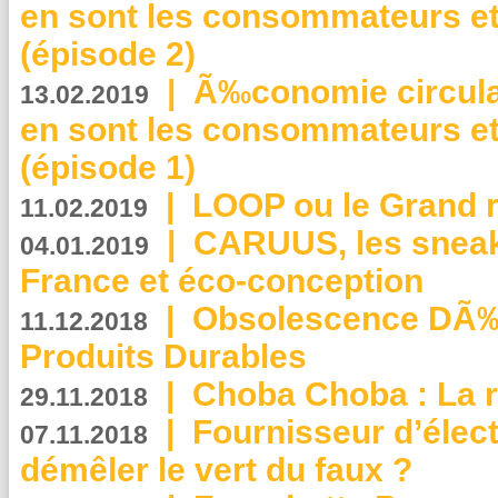
en sont les consommateurs et
(épisode 2)
|
Ã‰conomie circulair
13.02.2019
en sont les consommateurs et
(épisode 1)
|
LOOP ou le Grand r
11.02.2019
|
CARUUS, les sneake
04.01.2019
France et éco-conception
|
Obsolescence DÃ
11.12.2018
Produits Durables
|
Choba Choba : La r
29.11.2018
|
Fournisseur d’élec
07.11.2018
démêler le vert du faux ?