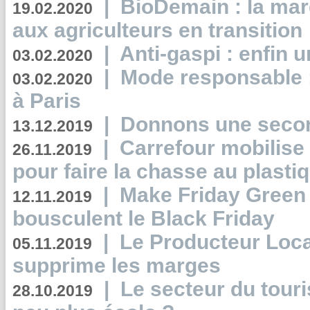
|
BioDemain : la mar
19.02.2020
aux agriculteurs en transition
|
Anti-gaspi : enfin 
03.02.2020
|
Mode responsable : 
03.02.2020
à Paris
|
Donnons une second
13.12.2019
|
Carrefour mobilis
26.11.2019
pour faire la chasse au plasti
|
Make Friday Green 
12.11.2019
bousculent le Black Friday
|
Le Producteur Local
05.11.2019
supprime les marges
|
Le secteur du touri
28.10.2019