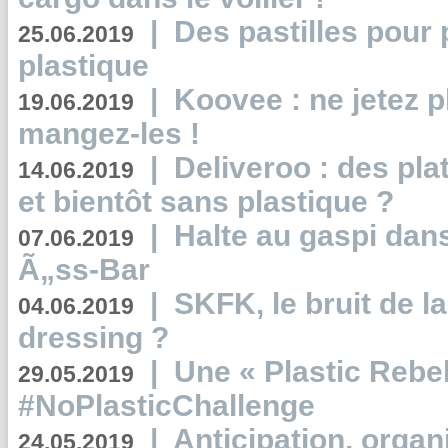
|
Des pastilles pour 
25.06.2019
plastique
|
Koovee : ne jetez p
19.06.2019
mangez-les !
|
Deliveroo : des pla
14.06.2019
et bientôt sans plastique ?
|
Halte au gaspi dan
07.06.2019
Ã„ss-Bar
|
SKFK, le bruit de l
04.06.2019
dressing ?
|
Une « Plastic Rebe
29.05.2019
#NoPlasticChallenge
|
Anticipation, organi
24.05.2019