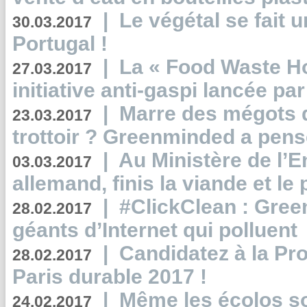
|
Le végétal se fait 
30.03.2017
Portugal !
|
La « Food Waste Hot
27.03.2017
initiative anti-gaspi lancée pa
|
Marre des mégots q
23.03.2017
trottoir ? Greenminded a pens
|
Au Ministère de l’
03.03.2017
allemand, finis la viande et le
|
#ClickClean : Gree
28.02.2017
géants d’Internet qui polluent
|
Candidatez à la Pr
28.02.2017
Paris durable 2017 !
|
Même les écolos s
24.02.2017