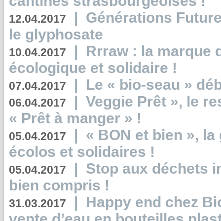
cantines strasbourgeoises !
|
Générations Future
12.04.2017
le glyphosate
|
Rrraw : la marque 
10.04.2017
écologique et solidaire !
|
Le « bio-seau » déb
07.04.2017
|
Veggie Prêt », le r
06.04.2017
« Prêt à manger » !
|
« BON et bien », l
05.04.2017
écolos et solidaires !
|
Stop aux déchets i
05.04.2017
bien compris !
|
Happy end chez Bio
31.03.2017
vente d’eau en bouteilles plas