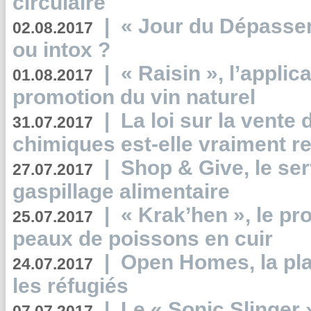
circulaire
|
« Jour du Dépassem
02.08.2017
ou intox ?
|
« Raisin », l’applica
01.08.2017
promotion du vin naturel
|
La loi sur la vente
31.07.2017
chimiques est-elle vraiment r
|
Shop & Give, le serv
27.07.2017
gaspillage alimentaire
|
« Krak’hen », le pr
25.07.2017
peaux de poissons en cuir
|
Open Homes, la pla
24.07.2017
les réfugiés
|
Le « Sonic Slinger »