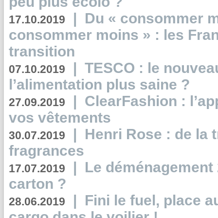
peu plus écolo ?
|
Du « consommer mi
17.10.2019
consommer moins » : les Fran
transition
|
TESCO : le nouvea
07.10.2019
l’alimentation plus saine ?
|
ClearFashion : l’ap
27.09.2019
vos vêtements
|
Henri Rose : de la
30.07.2019
fragrances
|
Le déménagement 2.
17.07.2019
carton ?
|
Fini le fuel, place a
28.06.2019
cargo dans le voilier !