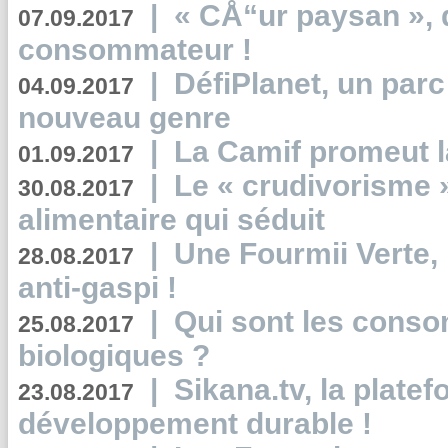
|
« CÅ“ur paysan », 
07.09.2017
consommateur !
|
DéfiPlanet, un parc
04.09.2017
nouveau genre
|
La Camif promeut l
01.09.2017
|
Le « crudivorisme 
30.08.2017
alimentaire qui séduit
|
Une Fourmii Verte, 
28.08.2017
anti-gaspi !
|
Qui sont les cons
25.08.2017
biologiques ?
|
Sikana.tv, la plate
23.08.2017
développement durable !