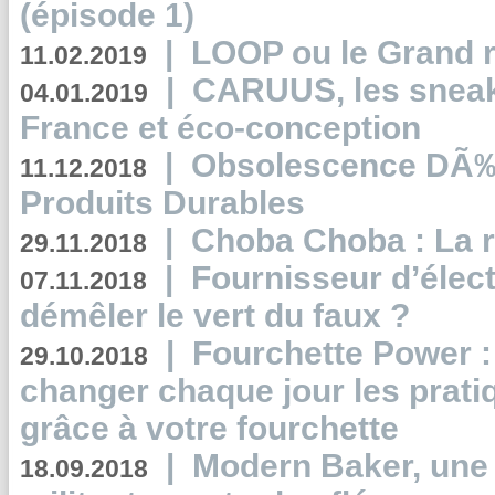
(épisode 1)
|
LOOP ou le Grand r
11.02.2019
|
CARUUS, les sneake
04.01.2019
France et éco-conception
|
Obsolescence DÃ
11.12.2018
Produits Durables
|
Choba Choba : La r
29.11.2018
|
Fournisseur d’élec
07.11.2018
démêler le vert du faux ?
|
Fourchette Power 
29.10.2018
changer chaque jour les prati
grâce à votre fourchette
|
Modern Baker, une 
18.09.2018