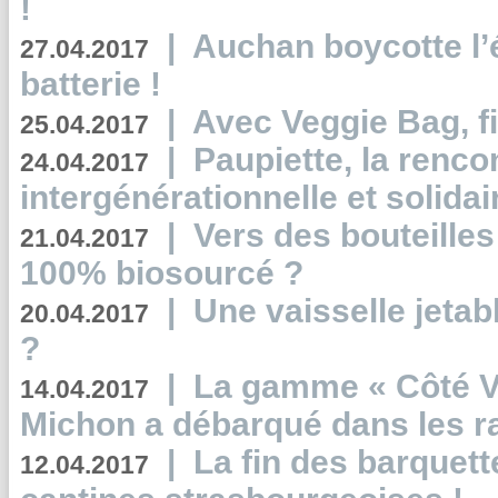
!
|
Auchan boycotte l’
27.04.2017
batterie !
|
Avec Veggie Bag, fi
25.04.2017
|
Paupiette, la renco
24.04.2017
intergénérationnelle et solidair
|
Vers des bouteilles
21.04.2017
100% biosourcé ?
|
Une vaisselle jeta
20.04.2017
?
|
La gamme « Côté Vé
14.04.2017
Michon a débarqué dans les r
|
La fin des barquett
12.04.2017