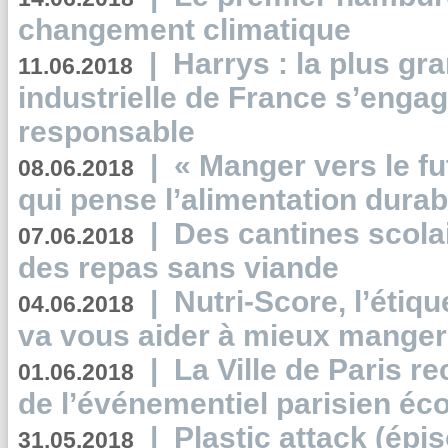
changement climatique
|
Harrys : la plus gr
11.06.2018
industrielle de France s’engag
responsable
|
« Manger vers le fu
08.06.2018
qui pense l’alimentation dura
|
Des cantines scola
07.06.2018
des repas sans viande
|
Nutri-Score, l’étiqu
04.06.2018
va vous aider à mieux manger
|
La Ville de Paris r
01.06.2018
de l’événementiel parisien éc
|
Plastic attack (épi
31.05.2018