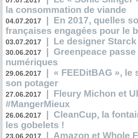
07.07.2017
la consommation de viande
|
En 2017, quelles so
04.07.2017
françaises engagées pour le b
|
Le designer Starck 
03.07.2017
|
Greenpeace passe a
30.06.2017
numériques
|
« FEEDitBAG », le s
29.06.2017
son potager
|
Fleury Michon et Ul
27.06.2017
#MangerMieux
|
CleanCup, la fontai
26.06.2017
les gobelets !
|
Amazon et Whole F
23.06.2017