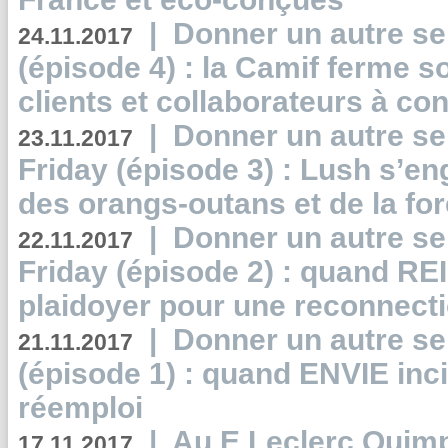
|
Donner un autre se
24.11.2017
(épisode 4) : la Camif ferme so
clients et collaborateurs à 
|
Donner un autre se
23.11.2017
Friday (épisode 3) : Lush s’en
des orangs-outans et de la for
|
Donner un autre se
22.11.2017
Friday (épisode 2) : quand RE
plaidoyer pour une reconnecti
|
Donner un autre se
21.11.2017
(épisode 1) : quand ENVIE inci
réemploi
|
Au E.Leclerc Quimp
17.11.2017