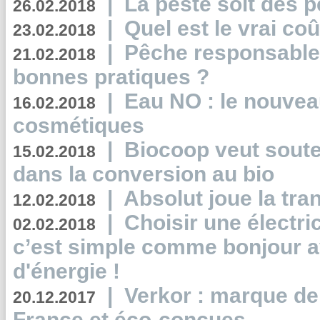
|
La peste soit des p
26.02.2018
|
Quel est le vrai coû
23.02.2018
|
Pêche responsable,
21.02.2018
bonnes pratiques ?
|
Eau NO : le nouvea
16.02.2018
cosmétiques
|
Biocoop veut souten
15.02.2018
dans la conversion au bio
|
Absolut joue la tr
12.02.2018
|
Choisir une électri
02.02.2018
c’est simple comme bonjour 
d'énergie !
|
Verkor : marque de
20.12.2017
France et éco-conçues