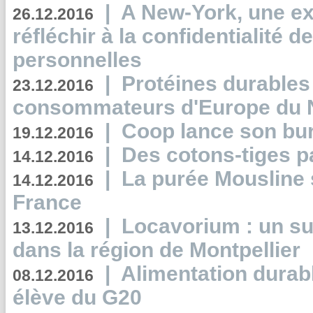
|
A New-York, une exp
26.12.2016
réfléchir à la confidentialité 
personnelles
|
Protéines durables 
23.12.2016
consommateurs d'Europe du 
|
Coop lance son bur
19.12.2016
|
Des cotons-tiges pa
14.12.2016
|
La purée Mousline 
14.12.2016
France
|
Locavorium : un s
13.12.2016
dans la région de Montpellier
|
Alimentation durab
08.12.2016
élève du G20