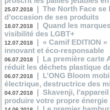
proscrit les pailles jetables e
|
The North Face se 
25.07.2018
d’occasion de ses produits
|
Quand les marques
18.07.2018
visibilité des LGBT+
|
« Camif EDITION » :
12.07.2018
innovant et éco-responsable
|
La première carte 
06.07.2018
réduit les déchets plastique 
|
L’ONG Bloom mobil
06.07.2018
électrique, destructrice des m
|
Skavenji, l’apparei
04.07.2018
produire votre propre énergie
|
Le premier hambur
14.06.2018