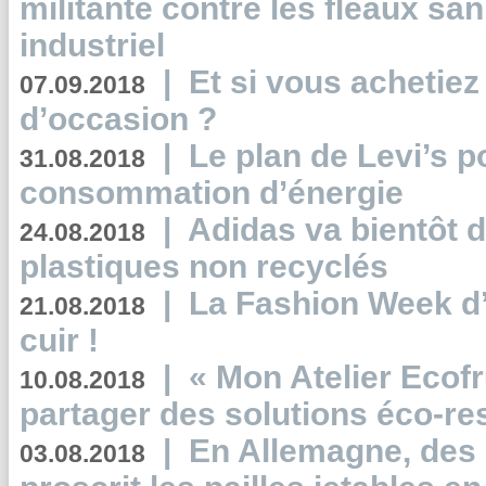
militante contre les fléaux san
industriel
|
Et si vous achetie
07.09.2018
d’occasion ?
|
Le plan de Levi’s p
31.08.2018
consommation d’énergie
|
Adidas va bientôt d
24.08.2018
plastiques non recyclés
|
La Fashion Week d’
21.08.2018
cuir !
|
« Mon Atelier Ecofr
10.08.2018
partager des solutions éco-r
|
En Allemagne, des
03.08.2018