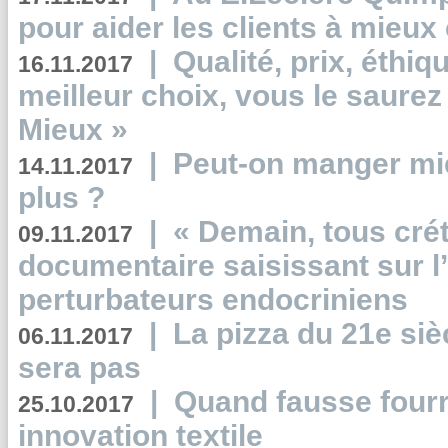
pour aider les clients à mie
|
Qualité, prix, éthiqu
16.11.2017
meilleur choix, vous le saure
Mieux »
|
Peut-on manger mi
14.11.2017
plus ?
|
« Demain, tous crét
09.11.2017
documentaire saisissant sur l
perturbateurs endocriniens
|
La pizza du 21e siè
06.11.2017
sera pas
|
Quand fausse fourr
25.10.2017
innovation textile