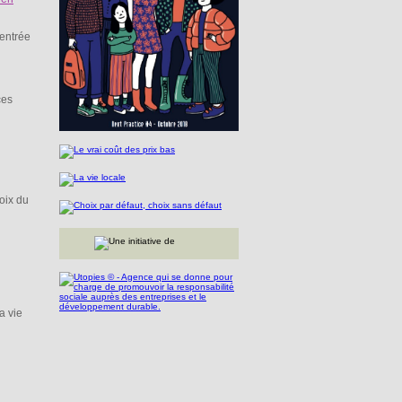
 entrée
ces
oix du
a vie