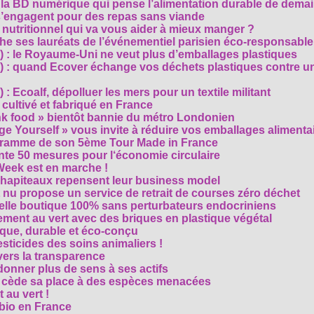
, la BD numérique qui pense l’alimentation durable de dema
s’engagent pour des repas sans viande
e nutritionnel qui va vous aider à mieux manger ?
che ses lauréats de l’événementiel parisien éco-responsable
3) : le Royaume-Uni ne veut plus d’emballages plastiques
 2) : quand Ecover échange vos déchets plastiques contre u
) : Ecoalf, dépolluer les mers pour un textile militant
cultivé et fabriqué en France
unk food » bientôt bannie du métro Londonien
e Yourself » vous invite à réduire vos emballages alimenta
ogramme de son 5ème Tour Made in France
te 50 mesures pour l‘économie circulaire
Week est en marche !
chapiteaux repensent leur business model
t nu propose un service de retrait de courses zéro déchet
velle boutique 100% sans perturbateurs endocriniens
ment au vert avec des briques en plastique végétal
ique, durable et éco-conçu
sticides des soins animaliers !
 vers la transparence
nner plus de sens à ses actifs
e cède sa place à des espèces menacées
 au vert !
 bio en France