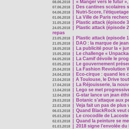
|
« Manger vers le futur »
08.06.2018
|
Des cantines scolaires 
07.06.2018
|
Nutri-Score, l’étiquetag
04.06.2018
|
La Ville de Paris recher
01.06.2018
|
Plastic attack (épisode 
31.05.2018
|
Plastic attack (épisode
24.05.2018
repas
|
Plastic attack (episode 1
23.05.2018
|
DAO : la marque de jean 
21.05.2018
|
La publicité pour la « j
18.05.2018
|
Le challenge « Unpackag
15.05.2018
|
La Camif dévoile le pr
04.05.2018
|
Le gouvernement présen
03.05.2018
|
La Fashion Revolution 
25.04.2018
|
Eco-cirque : quand les 
24.04.2018
|
A Toulouse, le Drive tou
23.04.2018
|
La Réjouisserie, la nou
17.04.2018
|
Lego se met progressive
13.04.2018
|
G-star lance un jean éth
12.04.2018
|
Botanic s’attaque aux pe
29.03.2018
|
Veja fait un pas de plus
22.03.2018
|
Quand BlackRock veut do
06.03.2018
|
Le crocodile de Lacost
05.03.2018
|
Quand la peinture se met
02.03.2018
|
2018 signe l’envolée du
01.03.2018