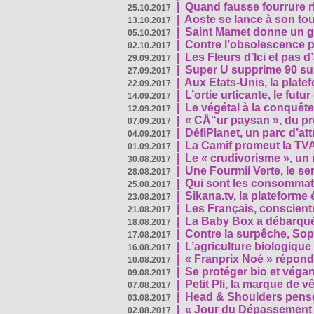
|
Quand fausse fourrure ri
25.10.2017
|
Aoste se lance à son tou
13.10.2017
|
Saint Mamet donne un g
05.10.2017
|
Contre l’obsolescence p
02.10.2017
|
Les Fleurs d’Ici et pas d’
29.09.2017
|
Super U supprime 90 su
27.09.2017
|
Aux Etats-Unis, la plate
22.09.2017
|
L’ortie urticante, le futur
14.09.2017
|
Le végétal à la conquête
12.09.2017
|
« CÅ“ur paysan », du p
07.09.2017
|
DéfiPlanet, un parc d’at
04.09.2017
|
La Camif promeut la TVA
01.09.2017
|
Le « crudivorisme », un 
30.08.2017
|
Une Fourmii Verte, le ser
28.08.2017
|
Qui sont les consommat
25.08.2017
|
Sikana.tv, la plateform
23.08.2017
|
Les Français, conscients
21.08.2017
|
La Baby Box a débarqué
18.08.2017
|
Contre la surpêche, Soph
17.08.2017
|
L’agriculture biologique
16.08.2017
|
« Franprix Noé » répond
10.08.2017
|
Se protéger bio et végan,
09.08.2017
|
Petit Pli, la marque de 
07.08.2017
|
Head & Shoulders pense
03.08.2017
|
« Jour du Dépassement Pl
02.08.2017