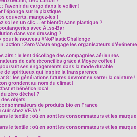
éro déchet, zéro carton ?
t : l’avenir du cargo dans le voilier !
r l’éponge sur le plastique
os couverts, mangez-les !
ez soi en un clic… et bientôt sans plastique ?
 boulangeries avec Ã„ss-Bar
olution dans vos dressing ?
 » pour le nouveau #NoPlasticChallenge
ion, action : Zero Waste engage les organisateurs d’événem
es airs : le lent décollage des compagnies aériennes
teurs de café réconciliés grâce à Moyee coffee !
M poursuit ses engagements dans la mode durable
 de spiritueux qui inspire la transparence
r 8 : les générations futures devront se serrer la ceinture !
on grondent au nom du climat !
ast et bénéfice local
 du zéro déchet ?
e des objets
consommateurs de produits bio en France
 cuir chez VEJA !
ns le textile : où en sont les consommateurs et les marque
ns le textile : où en sont les consommateurs et les marque