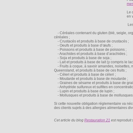
mes
Le d
en 
Les
- Céréales contenant du gluten (blé, seigle, org
céréales ;
- Crustacés et produits à base de crustacés ;
- Oeufs et produits à base d’œufs ;
- Poissons et produits à base de poissons ;
- Arachides et produits à base d’arachides ;
- Soja et produits à base de soja ;
- Lait et produits à base de lait (y compris le lac
- Fruits à coque, à savoir amandes, noisettes, n
Queensland, et produits à base de ces fruits ;
- Céleri et produits à base de céleri ;
- Moutarde et produits à base de moutarde ;
- Graines de sésame et produits à base de gra
- Anhydride sulfureux et sulfites en concentrati
- Lupin et produits à base de lupin ;
- Mollusques et produits à base de mollusques
Si cette nouvelle obligation réglementaire va néces
des clients sujets à des allergies alimentaires di
Cet article du blog
Restauration 21
est reproduit 