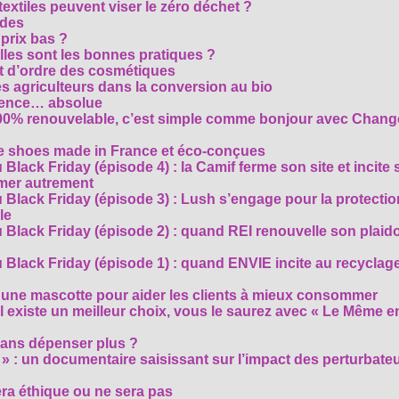
extiles peuvent viser le zéro déchet ?
ides
 prix bas ?
les sont les bonnes pratiques ?
t d’ordre des cosmétiques
s agriculteurs dans la conversion au bio
arence… absolue
 100% renouvelable, c’est simple comme bonjour avec Chan
te shoes made in France et éco-conçues
Black Friday (épisode 4) : la Camif ferme son site et incite 
mmer autrement
 Black Friday (épisode 3) : Lush s’engage pour la protecti
le
 Black Friday (épisode 2) : quand REI renouvelle son plaid
Black Friday (épisode 1) : quand ENVIE incite au recyclage
 une mascotte pour aider les clients à mieux consommer
s’il existe un meilleur choix, vous le saurez avec « Le Même e
ans dépenser plus ?
 » : un documentaire saisissant sur l’impact des perturbate
era éthique ou ne sera pas