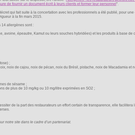
ure de fournir un document écrit à leurs clients et former leur personnel
".
écret qui fait suite à la concertation avec les professionnels a été publié, pour une
vigueur à la fin mars 2015.
 14 allergènes sont :
e, avoine, épeautre, Kamut ou leurs souches hybridées) et les produits à base de 
tose) ;
oix, noix de cajou, noix de pécan, noix du Brésil, pistache, noix de Macadamia et n
ines de sésame ;
ons de plus de 10 mg/kg ou 10 mg/litre exprimées en SO2 ;
siter de la part des restaurateurs un effort certain de transparence, elle facilitera l
verses.
sur notre site dans le cadre d’un partenariat.