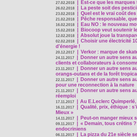
|
Est-ce que les marques t
27.02.2018
|
La peste soit des pestic
26.02.2018
|
Quel est le vrai coût des
23.02.2018
|
Pêche responsable, quel
21.02.2018
|
Eau NO : le nouveau mo
16.02.2018
|
Biocoop veut soutenir le
15.02.2018
|
Absolut joue la transp
12.02.2018
|
Choisir une électricité
02.02.2018
d'énergie !
|
Verkor : marque de ska
20.12.2017
|
Donner un autre sens au 
24.11.2017
clients et collaborateurs à conso
|
Donner un autre sens au
23.11.2017
orangs-outans et de la forêt tropica
|
Donner un autre sens au
22.11.2017
pour une reconnection à la nature
|
Donner un autre sens au 
21.11.2017
réemploi
|
Au E.Leclerc Quimperlé,
17.11.2017
|
Qualité, prix, éthique : 
16.11.2017
Mieux »
|
Peut-on manger mieux s
14.11.2017
|
« Demain, tous crétins ?
09.11.2017
endocriniens
|
La pizza du 21e siècle s
06.11.2017