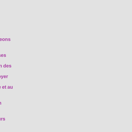
geons
ses
on des
oyer
 et au
n
urs