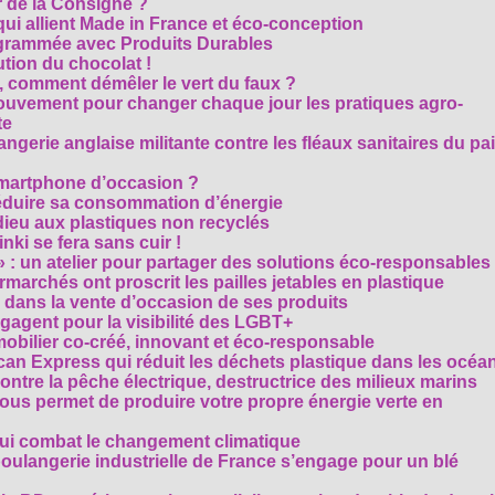
 de la Consigne ?
i allient Made in France et éco-conception
rammée avec Produits Durables
tion du chocolat !
é, comment démêler le vert du faux ?
ouvement pour changer chaque jour les pratiques agro-
te
gerie anglaise militante contre les fléaux sanitaires du pa
smartphone d’occasion ?
réduire sa consommation d’énergie
dieu aux plastiques non recyclés
ki se fera sans cuir !
» : un atelier pour partager des solutions éco-responsables
archés ont proscrit les pailles jetables en plastique
 dans la vente d’occasion de ses produits
agent pour la visibilité des LGBT+
mobilier co-créé, innovant et éco-responsable
can Express qui réduit les déchets plastique dans les océa
ntre la pêche électrique, destructrice des milieux marins
 vous permet de produire votre propre énergie verte en
ui combat le changement climatique
boulangerie industrielle de France s’engage pour un blé