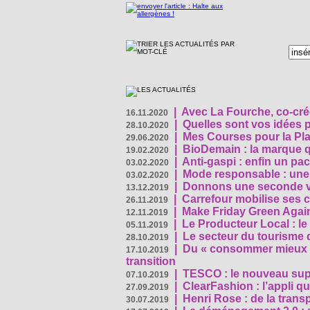
|
Avec La Fourche, co-crée
16.11.2020
|
Quelles sont vos idées
28.10.2020
|
Mes Courses pour la Pla
29.06.2020
|
BioDemain : la marque qu
19.02.2020
|
Anti-gaspi : enfin un pa
03.02.2020
|
Mode responsable : une f
03.02.2020
|
Donnons une seconde vi
13.12.2019
|
Carrefour mobilise ses 
26.11.2019
|
Make Friday Green Again
12.11.2019
|
Le Producteur Local : le
05.11.2019
|
Le secteur du tourisme d
28.10.2019
|
Du « consommer mieux »
17.10.2019
transition
|
TESCO : le nouveau supe
07.10.2019
|
ClearFashion : l’appli q
27.09.2019
|
Henri Rose : de la tran
30.07.2019