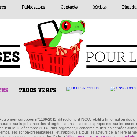
Règlement européen n°1169/2011, dit règlement INCO, relatif à l'information des cl
taurants sur la présence des allergènes dans les recettes proposées sur les cartes 
vigueur le 13 décembre 2014. Plus largement, il concerne toutes les denrées alime
éemballées et non-préemballées), et s’applique à tous les acteurs de la filière alime
 tout savoir sur le dispositif, lire l'article "
Allergènes : les restaurateurs devront être