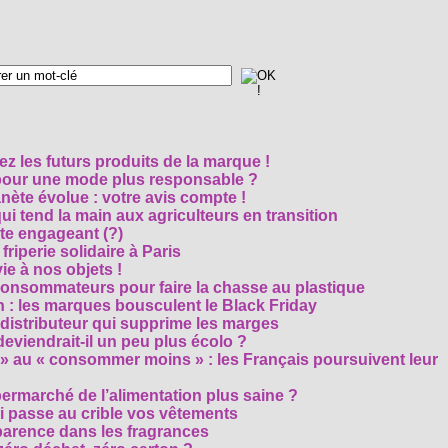
z les futurs produits de la marque !
 pour une mode plus responsable ?
nète évolue : votre avis compte !
i tend la main aux agriculteurs en transition
cte engageant (?)
riperie solidaire à Paris
e à nos objets !
consommateurs pour faire la chasse au plastique
 : les marques bousculent le Black Friday
 distributeur qui supprime les marges
eviendrait-il un peu plus écolo ?
 au « consommer moins » : les Français poursuivent leur
rmarché de l’alimentation plus saine ?
ui passe au crible vos vêtements
sparence dans les fragrances