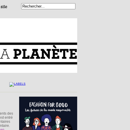
ients des
est entré
ntaires
ntaire.
 en