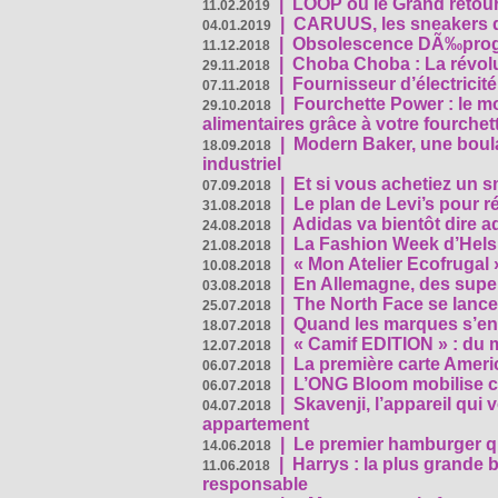
|
LOOP ou le Grand retour
11.02.2019
|
CARUUS, les sneakers qu
04.01.2019
|
Obsolescence DÃ‰prog
11.12.2018
|
Choba Choba : La révolu
29.11.2018
|
Fournisseur d’électricit
07.11.2018
|
Fourchette Power : le m
29.10.2018
alimentaires grâce à votre fourchet
|
Modern Baker, une boulan
18.09.2018
industriel
|
Et si vous achetiez un 
07.09.2018
|
Le plan de Levi’s pour 
31.08.2018
|
Adidas va bientôt dire a
24.08.2018
|
La Fashion Week d’Helsin
21.08.2018
|
« Mon Atelier Ecofrugal 
10.08.2018
|
En Allemagne, des superm
03.08.2018
|
The North Face se lance
25.07.2018
|
Quand les marques s’eng
18.07.2018
|
« Camif EDITION » : du 
12.07.2018
|
La première carte Ameri
06.07.2018
|
L’ONG Bloom mobilise co
06.07.2018
|
Skavenji, l’appareil qui
04.07.2018
appartement
|
Le premier hamburger q
14.06.2018
|
Harrys : la plus grande 
11.06.2018
responsable