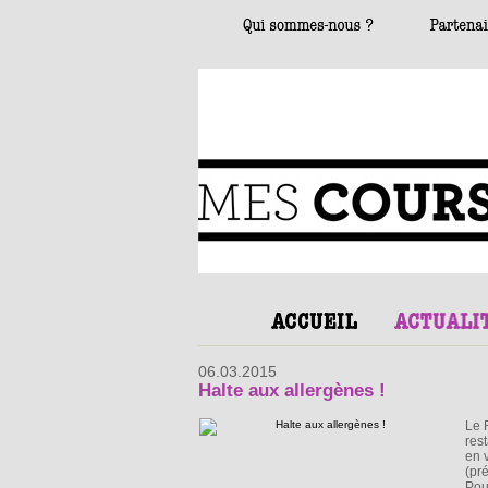
06.03.2015
Halte aux allergènes !
Le 
res
en 
(pr
Pour