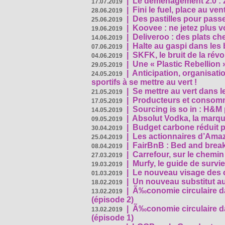
|
Le déménagement 2.0 : z
17.07.2019
|
Fini le fuel, place au ven
28.06.2019
|
Des pastilles pour passe
25.06.2019
|
Koovee : ne jetez plus v
19.06.2019
|
Deliveroo : des plats ch
14.06.2019
|
Halte au gaspi dans les
07.06.2019
|
SKFK, le bruit de la rév
04.06.2019
|
Une « Plastic Rebellion
29.05.2019
|
Anticipation, organisat
24.05.2019
sportifs à se mettre au vert !
|
Se mettre au vert dans l
21.05.2019
|
Producteurs et consomma
17.05.2019
|
Sourcing is so in : H&
14.05.2019
|
Absolut Vodka, la marque
09.05.2019
|
Budget carbone réduit pa
30.04.2019
|
Les actionnaires d’Amaz
25.04.2019
|
FairBnB : Bed and breakf
08.04.2019
|
Carrefour, sur le chemin
27.03.2019
|
Murfy, le guide de survi
19.03.2019
|
Le nouveau visage des 
01.03.2019
|
Un nouveau substitut au
18.02.2019
|
Ã‰conomie circulaire da
13.02.2019
(épisode 2)
|
Ã‰conomie circulaire da
13.02.2019
(épisode 1)