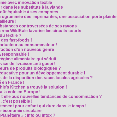
me avec innovation textile
r dans les substituts à la viande
oût équitable à ses compotes
rogrammée des imprimantes, une association porte plainte
ailleurs !
bstances controversées de ses rayons
forme WildKale favorise les circuits-courts
 du textile ?
 des fast-foods !
roducteur au consommateur !
traction d’un nouveau genre
 responsable !
régime alimentaire qui séduit
vice de livraison anti-gaspi !
eurs de produits biologiques ?
e éducative pour un développement durable !
 de la disparition des races locales agricoles ?
 en France !
ie’s Kitchen a trouvé la solution !
 a la cote en Europe !
-t-elle aux nouvelles tendances de consommation ?
 c’est possible !
vêtement pour enfant qui dure dans le temps !
 économie circulaire
anétaire » : info ou intox ?