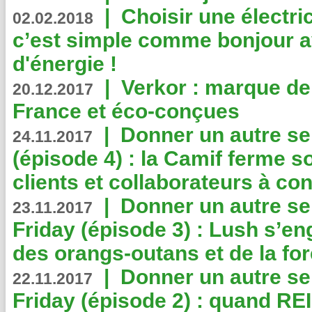
|
Choisir une électri
02.02.2018
c’est simple comme bonjour 
d'énergie !
|
Verkor : marque de
20.12.2017
France et éco-conçues
|
Donner un autre se
24.11.2017
(épisode 4) : la Camif ferme so
clients et collaborateurs à 
|
Donner un autre se
23.11.2017
Friday (épisode 3) : Lush s’en
des orangs-outans et de la for
|
Donner un autre se
22.11.2017
Friday (épisode 2) : quand RE