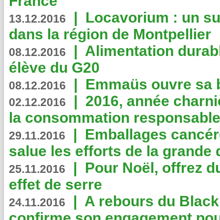
France
|
Locavorium : un s
13.12.2016
dans la région de Montpellier
|
Alimentation durab
08.12.2016
élève du G20
|
Emmaüs ouvre sa bo
08.12.2016
|
2016, année charni
02.12.2016
la consommation responsable
|
Emballages cancér
29.11.2016
salue les efforts de la grande 
|
Pour Noël, offrez d
25.11.2016
effet de serre
|
A rebours du Black
24.11.2016
confirme son engagement pour