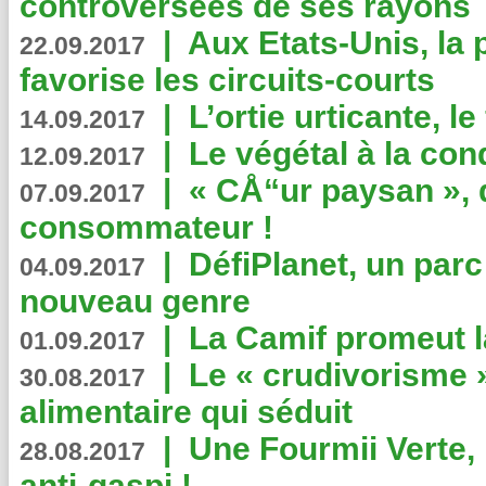
controversées de ses rayons
|
Aux Etats-Unis, la
22.09.2017
favorise les circuits-courts
|
L’ortie urticante, le
14.09.2017
|
Le végétal à la con
12.09.2017
|
« CÅ“ur paysan », 
07.09.2017
consommateur !
|
DéfiPlanet, un parc
04.09.2017
nouveau genre
|
La Camif promeut l
01.09.2017
|
Le « crudivorisme 
30.08.2017
alimentaire qui séduit
|
Une Fourmii Verte, 
28.08.2017
anti-gaspi !