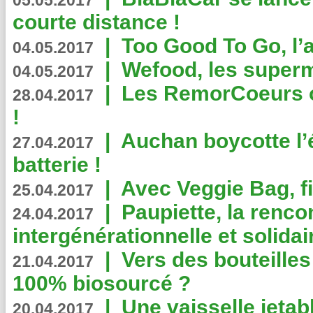
05.05.2017
courte distance !
|
Too Good To Go, l’a
04.05.2017
|
Wefood, les superm
04.05.2017
|
Les RemorCoeurs on
28.04.2017
!
|
Auchan boycotte l’
27.04.2017
batterie !
|
Avec Veggie Bag, fi
25.04.2017
|
Paupiette, la renco
24.04.2017
intergénérationnelle et solidair
|
Vers des bouteilles
21.04.2017
100% biosourcé ?
|
Une vaisselle jeta
20.04.2017