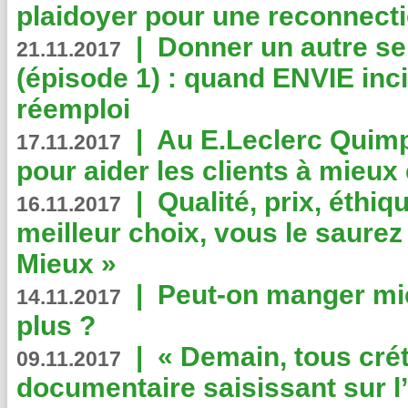
plaidoyer pour une reconnecti
|
Donner un autre se
21.11.2017
(épisode 1) : quand ENVIE inci
réemploi
|
Au E.Leclerc Quimp
17.11.2017
pour aider les clients à mie
|
Qualité, prix, éthiqu
16.11.2017
meilleur choix, vous le saure
Mieux »
|
Peut-on manger mi
14.11.2017
plus ?
|
« Demain, tous crét
09.11.2017
documentaire saisissant sur l