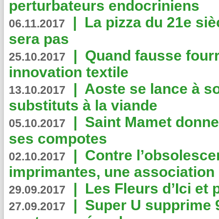
perturbateurs endocriniens
|
La pizza du 21e siè
06.11.2017
sera pas
|
Quand fausse fourr
25.10.2017
innovation textile
|
Aoste se lance à so
13.10.2017
substituts à la viande
|
Saint Mamet donne 
05.10.2017
ses compotes
|
Contre l’obsolesc
02.10.2017
imprimantes, une association 
|
Les Fleurs d’Ici et p
29.09.2017
|
Super U supprime 
27.09.2017