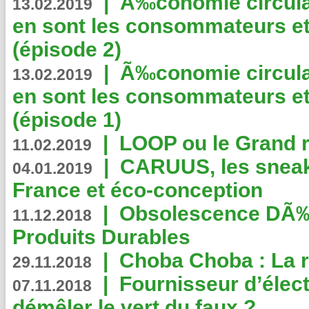
|
Ã‰conomie circulair
13.02.2019
en sont les consommateurs et
(épisode 2)
|
Ã‰conomie circulair
13.02.2019
en sont les consommateurs et
(épisode 1)
|
LOOP ou le Grand r
11.02.2019
|
CARUUS, les sneake
04.01.2019
France et éco-conception
|
Obsolescence DÃ
11.12.2018
Produits Durables
|
Choba Choba : La r
29.11.2018
|
Fournisseur d’élec
07.11.2018
démêler le vert du faux ?