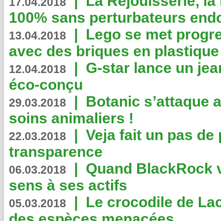
|
La Réjouisserie, la
17.04.2018
100% sans perturbateurs end
|
Lego se met progr
13.04.2018
avec des briques en plastique
|
G-star lance un jea
12.04.2018
éco-conçu
|
Botanic s’attaque 
29.03.2018
soins animaliers !
|
Veja fait un pas de 
22.03.2018
transparence
|
Quand BlackRock v
06.03.2018
sens à ses actifs
|
Le crocodile de La
05.03.2018
des espèces menacées