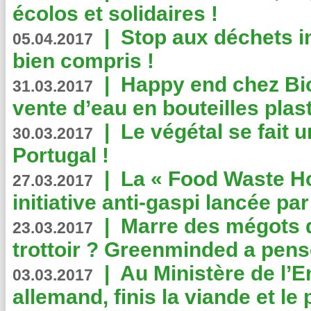
écolos et solidaires !
|
Stop aux déchets i
05.04.2017
bien compris !
|
Happy end chez Bio
31.03.2017
vente d’eau en bouteilles plas
|
Le végétal se fait 
30.03.2017
Portugal !
|
La « Food Waste Hot
27.03.2017
initiative anti-gaspi lancée pa
|
Marre des mégots q
23.03.2017
trottoir ? Greenminded a pens
|
Au Ministère de l’
03.03.2017
allemand, finis la viande et le