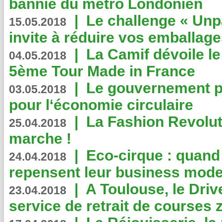
bannie du métro Londonien
|
Le challenge « Unp
15.05.2018
invite à réduire vos emballage
|
La Camif dévoile 
04.05.2018
5ème Tour Made in France
|
Le gouvernement p
03.05.2018
pour l‘économie circulaire
|
La Fashion Revolut
25.04.2018
marche !
|
Eco-cirque : quand
24.04.2018
repensent leur business mode
|
A Toulouse, le Driv
23.04.2018
service de retrait de courses 