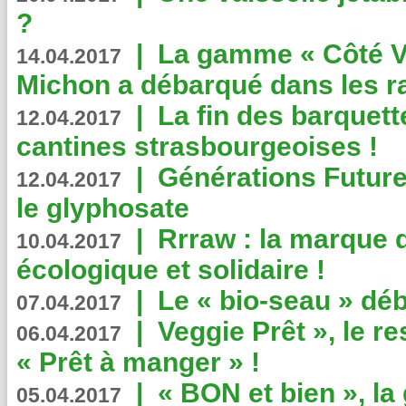
?
|
La gamme « Côté Vé
14.04.2017
Michon a débarqué dans les r
|
La fin des barquett
12.04.2017
cantines strasbourgeoises !
|
Générations Future
12.04.2017
le glyphosate
|
Rrraw : la marque 
10.04.2017
écologique et solidaire !
|
Le « bio-seau » déb
07.04.2017
|
Veggie Prêt », le r
06.04.2017
« Prêt à manger » !
|
« BON et bien », l
05.04.2017