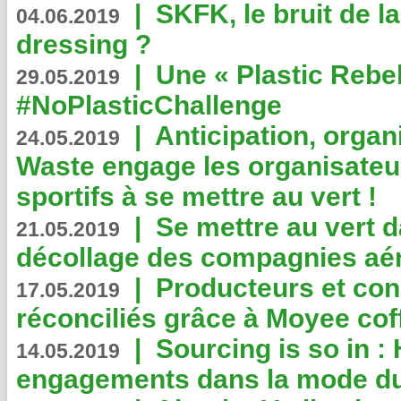
|
SKFK, le bruit de l
04.06.2019
dressing ?
|
Une « Plastic Rebe
29.05.2019
#NoPlasticChallenge
|
Anticipation, organi
24.05.2019
Waste engage les organisate
sportifs à se mettre au vert !
|
Se mettre au vert da
21.05.2019
décollage des compagnies aé
|
Producteurs et co
17.05.2019
réconciliés grâce à Moyee cof
|
Sourcing is so in 
14.05.2019
engagements dans la mode du