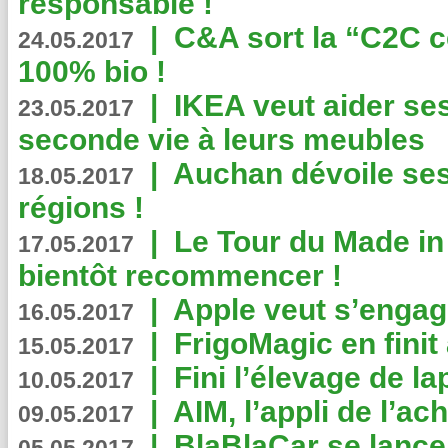
responsable !
|
C&A sort la “C2C c
24.05.2017
100% bio !
|
IKEA veut aider se
23.05.2017
seconde vie à leurs meubles
|
Auchan dévoile se
18.05.2017
régions !
|
Le Tour du Made in
17.05.2017
bientôt recommencer !
|
Apple veut s’engage
16.05.2017
|
FrigoMagic en finit 
15.05.2017
|
Fini l’élevage de la
10.05.2017
|
AIM, l’appli de l’ac
09.05.2017
|
BlaBlaCar se lance