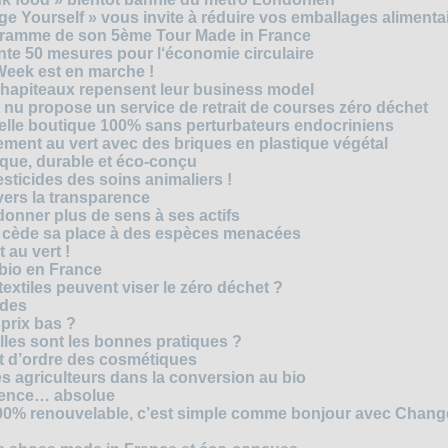
e Yourself » vous invite à réduire vos emballages alimenta
ogramme de son 5ème Tour Made in France
te 50 mesures pour l‘économie circulaire
Week est en marche !
chapiteaux repensent leur business model
t nu propose un service de retrait de courses zéro déchet
velle boutique 100% sans perturbateurs endocriniens
ment au vert avec des briques en plastique végétal
ique, durable et éco-conçu
sticides des soins animaliers !
 vers la transparence
nner plus de sens à ses actifs
e cède sa place à des espèces menacées
 au vert !
 bio en France
extiles peuvent viser le zéro déchet ?
ides
 prix bas ?
les sont les bonnes pratiques ?
t d’ordre des cosmétiques
s agriculteurs dans la conversion au bio
arence… absolue
 100% renouvelable, c’est simple comme bonjour avec Chan