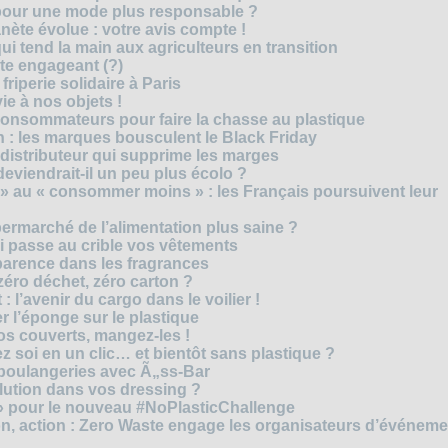
 pour une mode plus responsable ?
nète évolue : votre avis compte !
i tend la main aux agriculteurs en transition
cte engageant (?)
riperie solidaire à Paris
e à nos objets !
consommateurs pour faire la chasse au plastique
 : les marques bousculent le Black Friday
 distributeur qui supprime les marges
eviendrait-il un peu plus écolo ?
 au « consommer moins » : les Français poursuivent leur
rmarché de l’alimentation plus saine ?
ui passe au crible vos vêtements
sparence dans les fragrances
éro déchet, zéro carton ?
t : l’avenir du cargo dans le voilier !
r l’éponge sur le plastique
os couverts, mangez-les !
ez soi en un clic… et bientôt sans plastique ?
 boulangeries avec Ã„ss-Bar
olution dans vos dressing ?
 » pour le nouveau #NoPlasticChallenge
ion, action : Zero Waste engage les organisateurs d’événem