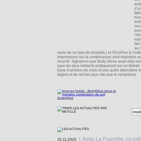
amb
d’u
fab
heu
ent
nos 
pre
l’é
mai
fai
au 
reine de ce type de produits.) et l’EcoFlex à l’exté
impressions sur la combinaison sont réalisées av
recyclé. Signalons que Body Glove avait déjà la
(que les plus militants pratiqueront sur un télés
base d’amidon de maïs et une autre alternative 
légère et de sécher plus vite que le néoprène).
|
Avec La Fourche, co-crée
16.11.2020