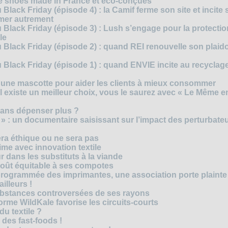
te shoes made in France et éco-conçues
Black Friday (épisode 4) : la Camif ferme son site et incite 
mmer autrement
 Black Friday (épisode 3) : Lush s’engage pour la protecti
le
 Black Friday (épisode 2) : quand REI renouvelle son plaid
Black Friday (épisode 1) : quand ENVIE incite au recyclage
 une mascotte pour aider les clients à mieux consommer
s’il existe un meilleur choix, vous le saurez avec « Le Même e
ans dépenser plus ?
 » : un documentaire saisissant sur l’impact des perturbate
era éthique ou ne sera pas
me avec innovation textile
r dans les substituts à la viande
oût équitable à ses compotes
rogrammée des imprimantes, une association porte plainte
ailleurs !
bstances controversées de ses rayons
forme WildKale favorise les circuits-courts
 du textile ?
 des fast-foods !