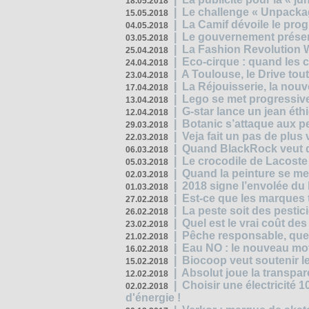
18.05.2018
|
Le challenge « Unpackag
15.05.2018
|
La Camif dévoile le pr
04.05.2018
|
Le gouvernement présen
03.05.2018
|
La Fashion Revolution 
25.04.2018
|
Eco-cirque : quand les 
24.04.2018
|
A Toulouse, le Drive tou
23.04.2018
|
La Réjouisserie, la nou
17.04.2018
|
Lego se met progressive
13.04.2018
|
G-star lance un jean éth
12.04.2018
|
Botanic s’attaque aux pe
29.03.2018
|
Veja fait un pas de plus
22.03.2018
|
Quand BlackRock veut do
06.03.2018
|
Le crocodile de Lacost
05.03.2018
|
Quand la peinture se met
02.03.2018
|
2018 signe l’envolée du
01.03.2018
|
Est-ce que les marques t
27.02.2018
|
La peste soit des pestic
26.02.2018
|
Quel est le vrai coût des
23.02.2018
|
Pêche responsable, quel
21.02.2018
|
Eau NO : le nouveau mo
16.02.2018
|
Biocoop veut soutenir le
15.02.2018
|
Absolut joue la transp
12.02.2018
|
Choisir une électricité
02.02.2018
d'énergie !