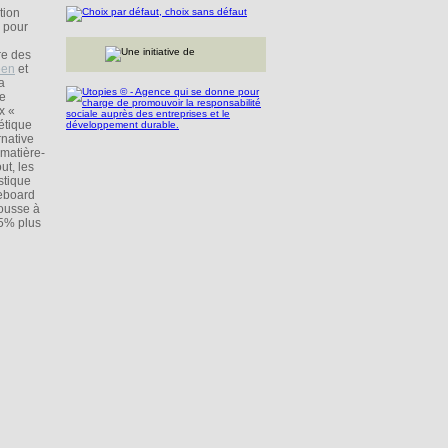
tion
s pour
re des
een
et
a
de
x «
étique
rnative
 matière-
ut, les
stique
keboard
mousse à
25% plus