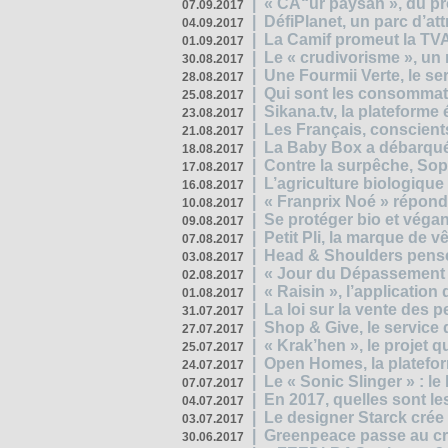
|
« CÅ“ur paysan », du p
07.09.2017
|
DéfiPlanet, un parc d’at
04.09.2017
|
La Camif promeut la TVA
01.09.2017
|
Le « crudivorisme », un 
30.08.2017
|
Une Fourmii Verte, le ser
28.08.2017
|
Qui sont les consommat
25.08.2017
|
Sikana.tv, la plateform
23.08.2017
|
Les Français, conscients
21.08.2017
|
La Baby Box a débarqué
18.08.2017
|
Contre la surpêche, Soph
17.08.2017
|
L’agriculture biologique
16.08.2017
|
« Franprix Noé » répond
10.08.2017
|
Se protéger bio et végan,
09.08.2017
|
Petit Pli, la marque de 
07.08.2017
|
Head & Shoulders pense
03.08.2017
|
« Jour du Dépassement Pl
02.08.2017
|
« Raisin », l’application 
01.08.2017
|
La loi sur la vente des 
31.07.2017
|
Shop & Give, le service q
27.07.2017
|
« Krak’hen », le projet 
25.07.2017
|
Open Homes, la plateform
24.07.2017
|
Le « Sonic Slinger » : l
07.07.2017
|
En 2017, quelles sont le
04.07.2017
|
Le designer Starck crée 
03.07.2017
|
Greenpeace passe au cri
30.06.2017