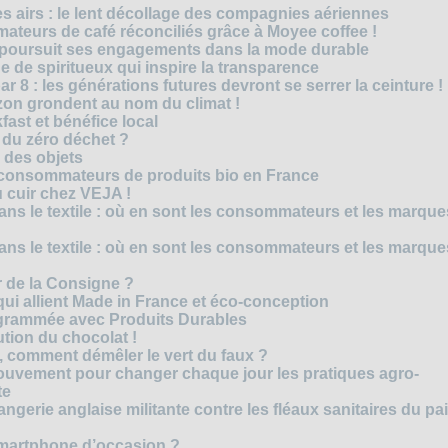
es airs : le lent décollage des compagnies aériennes
teurs de café réconciliés grâce à Moyee coffee !
M poursuit ses engagements dans la mode durable
 de spiritueux qui inspire la transparence
r 8 : les générations futures devront se serrer la ceinture !
on grondent au nom du climat !
ast et bénéfice local
 du zéro déchet ?
e des objets
consommateurs de produits bio en France
 cuir chez VEJA !
ns le textile : où en sont les consommateurs et les marque
ns le textile : où en sont les consommateurs et les marque
 de la Consigne ?
i allient Made in France et éco-conception
rammée avec Produits Durables
tion du chocolat !
é, comment démêler le vert du faux ?
ouvement pour changer chaque jour les pratiques agro-
te
gerie anglaise militante contre les fléaux sanitaires du pa
smartphone d’occasion ?