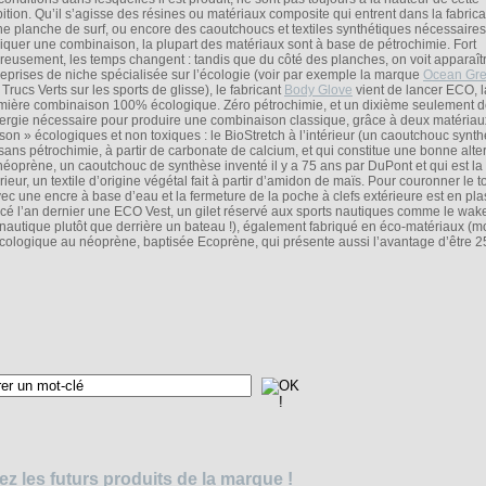
ition. Qu’il s’agisse des résines ou matériaux composite qui entrent dans la fabrica
ne planche de surf, ou encore des caoutchoucs et textiles synthétiques nécessaire
riquer une combinaison, la plupart des matériaux sont à base de pétrochimie. Fort
reusement, les temps changent : tandis que du côté des planches, on voit apparaît
reprises de niche spécialisée sur l’écologie (voir par exemple la marque
Ocean Gr
Trucs Verts sur les sports de glisse), le fabricant
Body Glove
vient de lancer ECO, l
mière combinaison 100% écologique. Zéro pétrochimie, et un dixième seulement 
nergie nécessaire pour produire une combinaison classique, grâce à deux matériau
son » écologiques et non toxiques : le BioStretch à l’intérieur (un caoutchouc synth
t sans pétrochimie, à partir de carbonate de calcium, et qui constitue une bonne alte
néoprène, un caoutchouc de synthèse inventé il y a 75 ans par DuPont et qui est la
rieur, un textile d’origine végétal fait à partir d’amidon de maïs. Pour couronner le to
ec une encre à base d’eau et la fermeture de la poche à clefs extérieure est en pla
ncé l’an dernier une ECO Vest, un gilet réservé aux sports nautiques comme le wa
ki nautique plutôt que derrière un bateau !), également fabriqué en éco-matériaux (
écologique au néoprène, baptisée Ecoprène, qui présente aussi l’avantage d’être 
z les futurs produits de la marque !