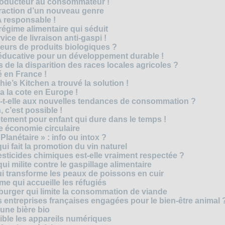
roducteur au consommateur !
traction d’un nouveau genre
 responsable !
régime alimentaire qui séduit
vice de livraison anti-gaspi !
eurs de produits biologiques ?
e éducative pour un développement durable !
 de la disparition des races locales agricoles ?
 en France !
ie’s Kitchen a trouvé la solution !
 a la cote en Europe !
-t-elle aux nouvelles tendances de consommation ?
 c’est possible !
vêtement pour enfant qui dure dans le temps !
 économie circulaire
anétaire » : info ou intox ?
qui fait la promotion du vin naturel
pesticides chimiques est-elle vraiment respectée ?
ui milite contre le gaspillage alimentaire
qui transforme les peaux de poissons en cuir
e qui accueille les réfugiés
e burger qui limite la consommation de viande
s entreprises françaises engagées pour le bien-être animal 
une bière bio
ble les appareils numériques