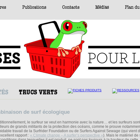
binaison de surf écologique
ditionnellement, le surfeur se veut en harmonie avec la nature… et les surfeurs son
illeurs de grands militants de la protection des océans, comme le prouve notammen
midable travail de la Surfrider Foundation ou de Surfers Against Sewage (qui vient de
excellent rapport :
« Climate change – A surfer’s perspective »
). Mais le matériel de s
conditions dans lesquelles il est produit, ne sont pas toujours à la hauteur de cette