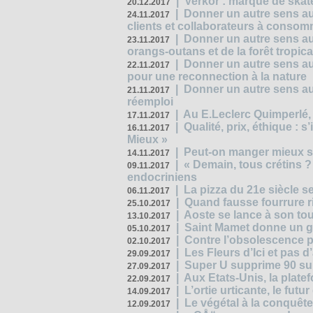
|
Verkor : marque de ska
20.12.2017
|
Donner un autre sens au 
24.11.2017
clients et collaborateurs à conso
|
Donner un autre sens au
23.11.2017
orangs-outans et de la forêt tropica
|
Donner un autre sens au
22.11.2017
pour une reconnection à la nature
|
Donner un autre sens au 
21.11.2017
réemploi
|
Au E.Leclerc Quimperlé,
17.11.2017
|
Qualité, prix, éthique : 
16.11.2017
Mieux »
|
Peut-on manger mieux s
14.11.2017
|
« Demain, tous crétins ?
09.11.2017
endocriniens
|
La pizza du 21e siècle s
06.11.2017
|
Quand fausse fourrure ri
25.10.2017
|
Aoste se lance à son tou
13.10.2017
|
Saint Mamet donne un g
05.10.2017
|
Contre l’obsolescence p
02.10.2017
|
Les Fleurs d’Ici et pas d’
29.09.2017
|
Super U supprime 90 su
27.09.2017
|
Aux Etats-Unis, la plate
22.09.2017
|
L’ortie urticante, le futur
14.09.2017
|
Le végétal à la conquête
12.09.2017