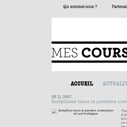
09.11.2007
BodyGlove lance la première com
Tra
d’a
for
un 
les 