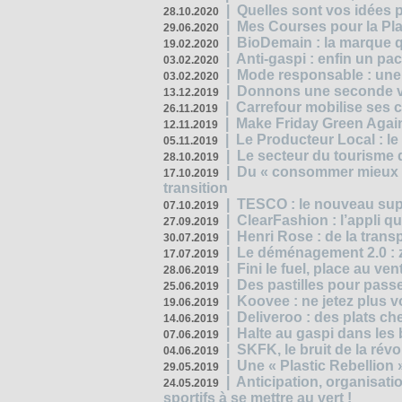
|
Quelles sont vos idées
28.10.2020
|
Mes Courses pour la Pla
29.06.2020
|
BioDemain : la marque qu
19.02.2020
|
Anti-gaspi : enfin un pa
03.02.2020
|
Mode responsable : une f
03.02.2020
|
Donnons une seconde vi
13.12.2019
|
Carrefour mobilise ses 
26.11.2019
|
Make Friday Green Again
12.11.2019
|
Le Producteur Local : le
05.11.2019
|
Le secteur du tourisme d
28.10.2019
|
Du « consommer mieux »
17.10.2019
transition
|
TESCO : le nouveau supe
07.10.2019
|
ClearFashion : l’appli q
27.09.2019
|
Henri Rose : de la tran
30.07.2019
|
Le déménagement 2.0 : z
17.07.2019
|
Fini le fuel, place au ven
28.06.2019
|
Des pastilles pour passe
25.06.2019
|
Koovee : ne jetez plus v
19.06.2019
|
Deliveroo : des plats ch
14.06.2019
|
Halte au gaspi dans les
07.06.2019
|
SKFK, le bruit de la rév
04.06.2019
|
Une « Plastic Rebellion
29.05.2019
|
Anticipation, organisat
24.05.2019
sportifs à se mettre au vert !