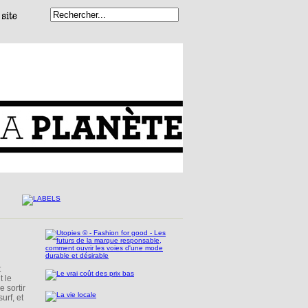
t
t le
 sortir
urf, et