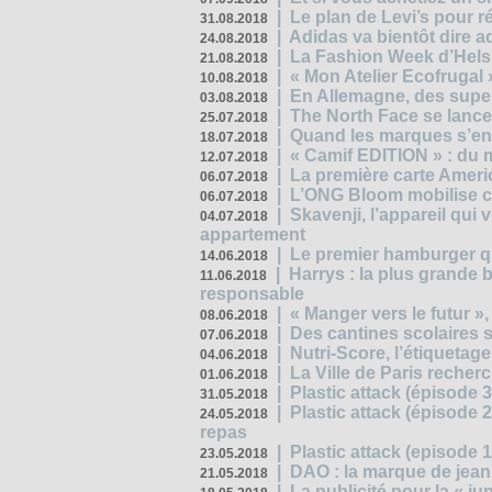
|
Le plan de Levi’s pour 
31.08.2018
|
Adidas va bientôt dire a
24.08.2018
|
La Fashion Week d’Helsin
21.08.2018
|
« Mon Atelier Ecofrugal 
10.08.2018
|
En Allemagne, des superm
03.08.2018
|
The North Face se lance
25.07.2018
|
Quand les marques s’eng
18.07.2018
|
« Camif EDITION » : du 
12.07.2018
|
La première carte Ameri
06.07.2018
|
L’ONG Bloom mobilise co
06.07.2018
|
Skavenji, l’appareil qui
04.07.2018
appartement
|
Le premier hamburger q
14.06.2018
|
Harrys : la plus grande 
11.06.2018
responsable
|
« Manger vers le futur »
08.06.2018
|
Des cantines scolaires 
07.06.2018
|
Nutri-Score, l’étiquetag
04.06.2018
|
La Ville de Paris recher
01.06.2018
|
Plastic attack (épisode 
31.05.2018
|
Plastic attack (épisode
24.05.2018
repas
|
Plastic attack (episode 1
23.05.2018
|
DAO : la marque de jean 
21.05.2018
|
La publicité pour la « j