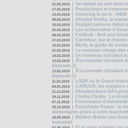
|
Se mettre au vert dans l
21.05.2019
|
Producteurs et consomma
17.05.2019
|
Sourcing is so in : H&
14.05.2019
|
Absolut Vodka, la marque
09.05.2019
|
Budget carbone réduit pa
30.04.2019
|
Les actionnaires d’Amaz
25.04.2019
|
FairBnB : Bed and breakf
08.04.2019
|
Carrefour, sur le chemin
27.03.2019
|
Murfy, le guide de survi
19.03.2019
|
Le nouveau visage des 
01.03.2019
|
Un nouveau substitut au
18.02.2019
|
Ã‰conomie circulaire da
13.02.2019
(épisode 2)
|
Ã‰conomie circulaire da
13.02.2019
(épisode 1)
|
LOOP ou le Grand retour
11.02.2019
|
CARUUS, les sneakers qu
04.01.2019
|
Obsolescence DÃ‰prog
11.12.2018
|
Choba Choba : La révolu
29.11.2018
|
Fournisseur d’électricit
07.11.2018
|
Fourchette Power : le m
29.10.2018
alimentaires grâce à votre fourchet
|
Modern Baker, une boulan
18.09.2018
industriel
|
Et si vous achetiez un 
07.09.2018