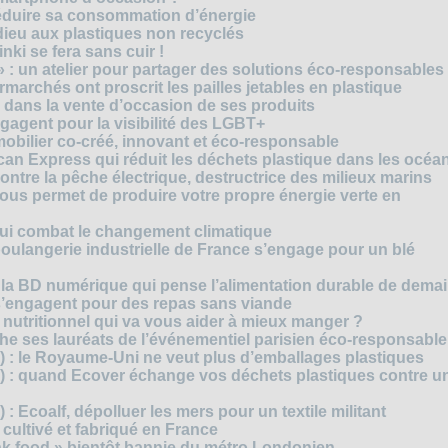
réduire sa consommation d’énergie
dieu aux plastiques non recyclés
ki se fera sans cuir !
» : un atelier pour partager des solutions éco-responsables
archés ont proscrit les pailles jetables en plastique
 dans la vente d’occasion de ses produits
agent pour la visibilité des LGBT+
mobilier co-créé, innovant et éco-responsable
can Express qui réduit les déchets plastique dans les océa
ntre la pêche électrique, destructrice des milieux marins
 vous permet de produire votre propre énergie verte en
ui combat le changement climatique
boulangerie industrielle de France s’engage pour un blé
, la BD numérique qui pense l’alimentation durable de dema
s’engagent pour des repas sans viande
e nutritionnel qui va vous aider à mieux manger ?
che ses lauréats de l’événementiel parisien éco-responsable
3) : le Royaume-Uni ne veut plus d’emballages plastiques
 2) : quand Ecover échange vos déchets plastiques contre u
) : Ecoalf, dépolluer les mers pour un textile militant
cultivé et fabriqué en France
unk food » bientôt bannie du métro Londonien