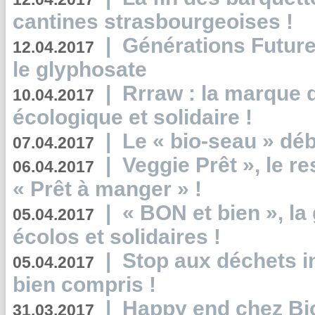
cantines strasbourgeoises !
|
Générations Future
12.04.2017
le glyphosate
|
Rrraw : la marque 
10.04.2017
écologique et solidaire !
|
Le « bio-seau » déb
07.04.2017
|
Veggie Prêt », le r
06.04.2017
« Prêt à manger » !
|
« BON et bien », l
05.04.2017
écolos et solidaires !
|
Stop aux déchets i
05.04.2017
bien compris !
|
Happy end chez Bio
31.03.2017