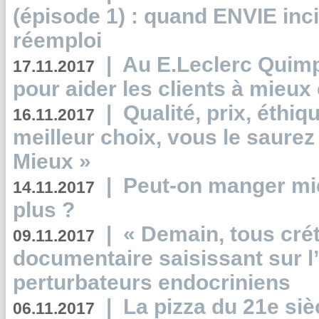
(épisode 1) : quand ENVIE inci
réemploi
|
Au E.Leclerc Quimp
17.11.2017
pour aider les clients à mie
|
Qualité, prix, éthiqu
16.11.2017
meilleur choix, vous le saure
Mieux »
|
Peut-on manger mi
14.11.2017
plus ?
|
« Demain, tous crét
09.11.2017
documentaire saisissant sur l
perturbateurs endocriniens
|
La pizza du 21e siè
06.11.2017