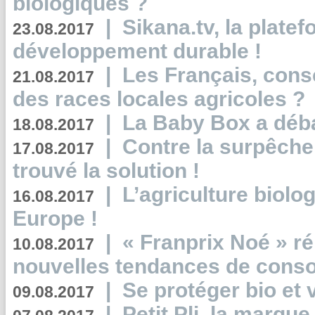
biologiques ?
|
Sikana.tv, la plate
23.08.2017
développement durable !
|
Les Français, consc
21.08.2017
des races locales agricoles ?
|
La Baby Box a déb
18.08.2017
|
Contre la surpêche
17.08.2017
trouvé la solution !
|
L’agriculture biolo
16.08.2017
Europe !
|
« Franprix Noé » ré
10.08.2017
nouvelles tendances de cons
|
Se protéger bio et 
09.08.2017
|
Petit Pli, la marqu