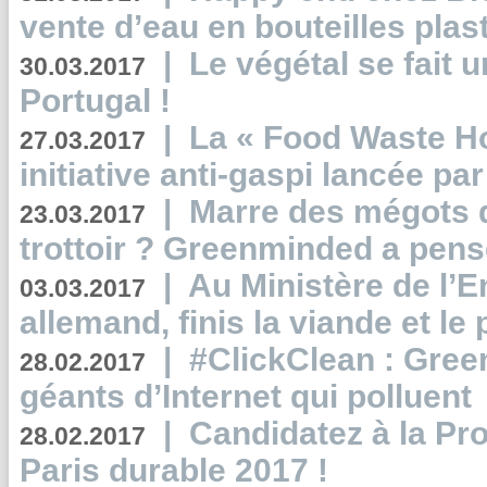
vente d’eau en bouteilles plas
|
Le végétal se fait 
30.03.2017
Portugal !
|
La « Food Waste Hot
27.03.2017
initiative anti-gaspi lancée pa
|
Marre des mégots q
23.03.2017
trottoir ? Greenminded a pens
|
Au Ministère de l’
03.03.2017
allemand, finis la viande et le
|
#ClickClean : Gree
28.02.2017
géants d’Internet qui polluent
|
Candidatez à la Pr
28.02.2017
Paris durable 2017 !