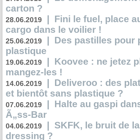
carton ?
|
Fini le fuel, place a
28.06.2019
cargo dans le voilier !
|
Des pastilles pour 
25.06.2019
plastique
|
Koovee : ne jetez p
19.06.2019
mangez-les !
|
Deliveroo : des pla
14.06.2019
et bientôt sans plastique ?
|
Halte au gaspi dan
07.06.2019
Ã„ss-Bar
|
SKFK, le bruit de l
04.06.2019
dressing ?