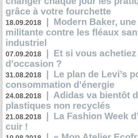
changer chaque jour les prati
grâce à votre fourchette
|
Modern Baker, une 
18.09.2018
militante contre les fléaux san
industriel
|
Et si vous achetie
07.09.2018
d’occasion ?
|
Le plan de Levi’s p
31.08.2018
consommation d’énergie
|
Adidas va bientôt d
24.08.2018
plastiques non recyclés
|
La Fashion Week d’
21.08.2018
cuir !
|
« Mon Atelier Ecofr
10.08.2018