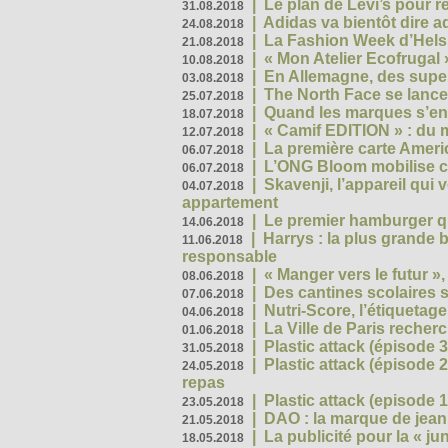
|
Le plan de Levi’s pour 
31.08.2018
|
Adidas va bientôt dire a
24.08.2018
|
La Fashion Week d’Helsin
21.08.2018
|
« Mon Atelier Ecofrugal 
10.08.2018
|
En Allemagne, des superm
03.08.2018
|
The North Face se lance
25.07.2018
|
Quand les marques s’eng
18.07.2018
|
« Camif EDITION » : du 
12.07.2018
|
La première carte Ameri
06.07.2018
|
L’ONG Bloom mobilise co
06.07.2018
|
Skavenji, l’appareil qui
04.07.2018
appartement
|
Le premier hamburger q
14.06.2018
|
Harrys : la plus grande 
11.06.2018
responsable
|
« Manger vers le futur »
08.06.2018
|
Des cantines scolaires 
07.06.2018
|
Nutri-Score, l’étiquetag
04.06.2018
|
La Ville de Paris recher
01.06.2018
|
Plastic attack (épisode 
31.05.2018
|
Plastic attack (épisode
24.05.2018
repas
|
Plastic attack (episode 1
23.05.2018
|
DAO : la marque de jean 
21.05.2018
|
La publicité pour la « j
18.05.2018