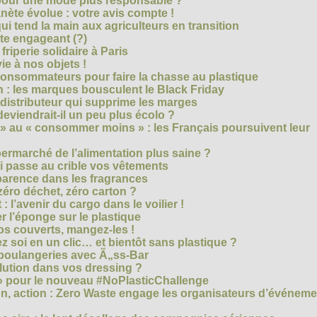
 pour une mode plus responsable ?
nète évolue : votre avis compte !
i tend la main aux agriculteurs en transition
cte engageant (?)
riperie solidaire à Paris
e à nos objets !
consommateurs pour faire la chasse au plastique
 : les marques bousculent le Black Friday
 distributeur qui supprime les marges
eviendrait-il un peu plus écolo ?
 au « consommer moins » : les Français poursuivent leur
rmarché de l’alimentation plus saine ?
ui passe au crible vos vêtements
sparence dans les fragrances
éro déchet, zéro carton ?
t : l’avenir du cargo dans le voilier !
r l’éponge sur le plastique
os couverts, mangez-les !
ez soi en un clic… et bientôt sans plastique ?
 boulangeries avec Ã„ss-Bar
olution dans vos dressing ?
 » pour le nouveau #NoPlasticChallenge
ion, action : Zero Waste engage les organisateurs d’événem