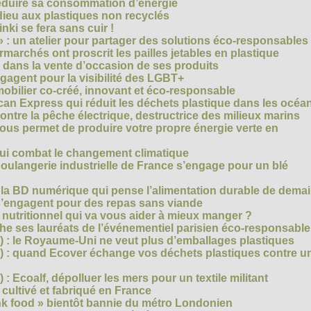
réduire sa consommation d’énergie
dieu aux plastiques non recyclés
ki se fera sans cuir !
» : un atelier pour partager des solutions éco-responsables
archés ont proscrit les pailles jetables en plastique
 dans la vente d’occasion de ses produits
agent pour la visibilité des LGBT+
mobilier co-créé, innovant et éco-responsable
can Express qui réduit les déchets plastique dans les océa
ntre la pêche électrique, destructrice des milieux marins
 vous permet de produire votre propre énergie verte en
ui combat le changement climatique
boulangerie industrielle de France s’engage pour un blé
, la BD numérique qui pense l’alimentation durable de dema
s’engagent pour des repas sans viande
e nutritionnel qui va vous aider à mieux manger ?
che ses lauréats de l’événementiel parisien éco-responsable
3) : le Royaume-Uni ne veut plus d’emballages plastiques
 2) : quand Ecover échange vos déchets plastiques contre u
) : Ecoalf, dépolluer les mers pour un textile militant
cultivé et fabriqué en France
unk food » bientôt bannie du métro Londonien