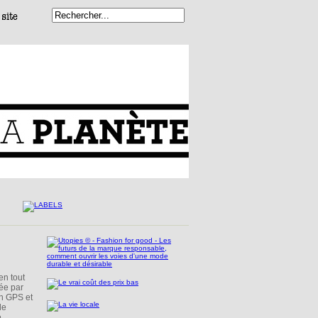
en tout
ée par
on GPS et
de
e