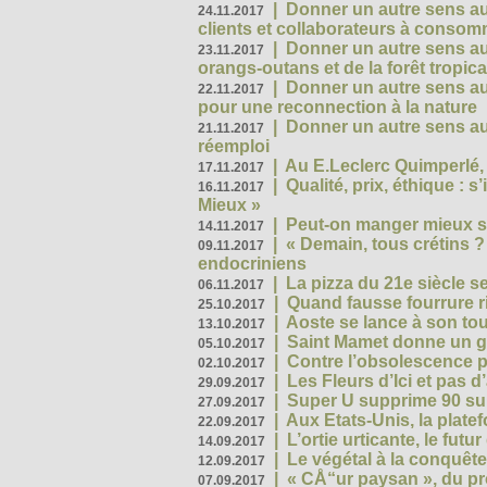
|
Donner un autre sens au 
24.11.2017
clients et collaborateurs à conso
|
Donner un autre sens au
23.11.2017
orangs-outans et de la forêt tropica
|
Donner un autre sens au
22.11.2017
pour une reconnection à la nature
|
Donner un autre sens au 
21.11.2017
réemploi
|
Au E.Leclerc Quimperlé,
17.11.2017
|
Qualité, prix, éthique : 
16.11.2017
Mieux »
|
Peut-on manger mieux s
14.11.2017
|
« Demain, tous crétins ?
09.11.2017
endocriniens
|
La pizza du 21e siècle s
06.11.2017
|
Quand fausse fourrure ri
25.10.2017
|
Aoste se lance à son tou
13.10.2017
|
Saint Mamet donne un g
05.10.2017
|
Contre l’obsolescence p
02.10.2017
|
Les Fleurs d’Ici et pas d’
29.09.2017
|
Super U supprime 90 su
27.09.2017
|
Aux Etats-Unis, la plate
22.09.2017
|
L’ortie urticante, le futur
14.09.2017
|
Le végétal à la conquête
12.09.2017
|
« CÅ“ur paysan », du p
07.09.2017