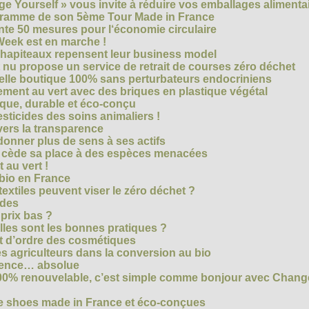
e Yourself » vous invite à réduire vos emballages alimenta
ogramme de son 5ème Tour Made in France
te 50 mesures pour l‘économie circulaire
Week est en marche !
chapiteaux repensent leur business model
t nu propose un service de retrait de courses zéro déchet
velle boutique 100% sans perturbateurs endocriniens
ment au vert avec des briques en plastique végétal
ique, durable et éco-conçu
sticides des soins animaliers !
 vers la transparence
nner plus de sens à ses actifs
e cède sa place à des espèces menacées
 au vert !
 bio en France
extiles peuvent viser le zéro déchet ?
ides
 prix bas ?
les sont les bonnes pratiques ?
t d’ordre des cosmétiques
s agriculteurs dans la conversion au bio
arence… absolue
 100% renouvelable, c’est simple comme bonjour avec Chan
te shoes made in France et éco-conçues