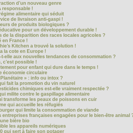
traction d’un nouveau genre
 responsable !
régime alimentaire qui séduit
vice de livraison anti-gaspi !
eurs de produits biologiques ?
e éducative pour un développement durable !
 de la disparition des races locales agricoles ?
 en France !
ie’s Kitchen a trouvé la solution !
 a la cote en Europe !
-t-elle aux nouvelles tendances de consommation ?
 c’est possible !
vêtement pour enfant qui dure dans le temps !
 économie circulaire
anétaire » : info ou intox ?
qui fait la promotion du vin naturel
pesticides chimiques est-elle vraiment respectée ?
ui milite contre le gaspillage alimentaire
qui transforme les peaux de poissons en cuir
e qui accueille les réfugiés
e burger qui limite la consommation de viande
s entreprises françaises engagées pour le bien-être animal 
une bière bio
ble les appareils numériques
0 qui sert à faire son potager