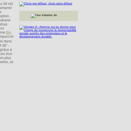
 ou 56 m2
'amarrer
x
ption...
 cabane
oshua
ins
omme
Blu
ompact et
isé dans
 36" -
 grâce à
 ces éco-
en plus
peine, ce