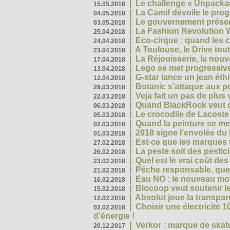
|
Le challenge « Unpackag
15.05.2018
|
La Camif dévoile le pr
04.05.2018
|
Le gouvernement présen
03.05.2018
|
La Fashion Revolution 
25.04.2018
|
Eco-cirque : quand les 
24.04.2018
|
A Toulouse, le Drive tou
23.04.2018
|
La Réjouisserie, la nou
17.04.2018
|
Lego se met progressive
13.04.2018
|
G-star lance un jean éth
12.04.2018
|
Botanic s’attaque aux pe
29.03.2018
|
Veja fait un pas de plus
22.03.2018
|
Quand BlackRock veut do
06.03.2018
|
Le crocodile de Lacost
05.03.2018
|
Quand la peinture se met
02.03.2018
|
2018 signe l’envolée du
01.03.2018
|
Est-ce que les marques t
27.02.2018
|
La peste soit des pestic
26.02.2018
|
Quel est le vrai coût des
23.02.2018
|
Pêche responsable, quel
21.02.2018
|
Eau NO : le nouveau mo
16.02.2018
|
Biocoop veut soutenir le
15.02.2018
|
Absolut joue la transp
12.02.2018
|
Choisir une électricité
02.02.2018
d'énergie !
|
Verkor : marque de ska
20.12.2017