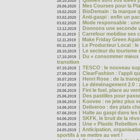
|
Quelles sont vos idées
28.10.2020
|
Mes Courses pour la Pla
29.06.2020
|
BioDemain : la marque qu
19.02.2020
|
Anti-gaspi : enfin un pa
03.02.2020
|
Mode responsable : une f
03.02.2020
|
Donnons une seconde vi
13.12.2019
|
Carrefour mobilise ses 
26.11.2019
|
Make Friday Green Again
12.11.2019
|
Le Producteur Local : le
05.11.2019
|
Le secteur du tourisme d
28.10.2019
|
Du « consommer mieux »
17.10.2019
transition
|
TESCO : le nouveau supe
07.10.2019
|
ClearFashion : l’appli q
27.09.2019
|
Henri Rose : de la tran
30.07.2019
|
Le déménagement 2.0 : z
17.07.2019
|
Fini le fuel, place au ven
28.06.2019
|
Des pastilles pour passe
25.06.2019
|
Koovee : ne jetez plus v
19.06.2019
|
Deliveroo : des plats ch
14.06.2019
|
Halte au gaspi dans les
07.06.2019
|
SKFK, le bruit de la rév
04.06.2019
|
Une « Plastic Rebellion
29.05.2019
|
Anticipation, organisat
24.05.2019
sportifs à se mettre au vert !