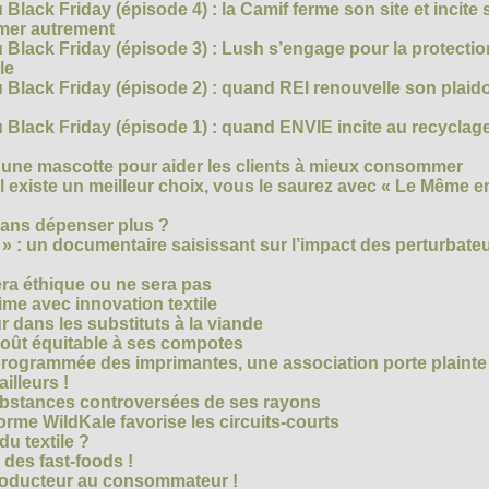
Black Friday (épisode 4) : la Camif ferme son site et incite 
mmer autrement
 Black Friday (épisode 3) : Lush s’engage pour la protecti
le
 Black Friday (épisode 2) : quand REI renouvelle son plaid
Black Friday (épisode 1) : quand ENVIE incite au recyclage
 une mascotte pour aider les clients à mieux consommer
s’il existe un meilleur choix, vous le saurez avec « Le Même e
ans dépenser plus ?
 » : un documentaire saisissant sur l’impact des perturbate
era éthique ou ne sera pas
me avec innovation textile
r dans les substituts à la viande
oût équitable à ses compotes
rogrammée des imprimantes, une association porte plainte
ailleurs !
bstances controversées de ses rayons
forme WildKale favorise les circuits-courts
 du textile ?
 des fast-foods !
roducteur au consommateur !