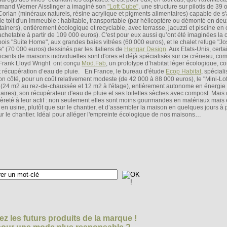
emand Werner Aisslinger a imaginé son
"Loft Cube"
, une structure sur pilotis de 39
Corian (minéraux naturels, résine acrylique et pigments alimentaires) capable de s
 le toit d'un immeuble : habitable, transportable (par hélicoptère ou démonté en deu
ainers), entièrement écologique et recyclable, avec terrasse, jacuzzi et piscine en o
 achetable à partir de 109 000 euros). C'est pour eux aussi qu’ont été imaginées la
bois "Suite Home", aux grandes baies vitrées (60 000 euros), et le chalet refuge "J
e" (70 000 euros) dessinés par les Italiens de
Hangar Design
. Aux Etats-Unis, certa
ricants de maisons individuelles sont d'ores et déjà spécialisés sur ce créneau, c
re Frank Lloyd Wright ont conçu
Mod.Fab
, un prototype d’habitat léger écologique, c
t récupération d’eau de pluie. En France, le bureau d'étude
Ecop Habitat
, spécial
n côté, pour un coût relativement modeste (de 42 000 à 88 000 euros), le "Mini-Loft
m2 (24 m2 au rez-de-chaussée et 12 m2 à l'étage), entièrement autonome en énergie
ires), son récupérateur d'eau de pluie et ses toilettes sèches avec compost. Mais
reté à leur actif : non seulement elles sont moins gourmandes en matériaux mais 
en usine, plutôt que sur le chantier, et d’assembler la maison en quelques jours à 
 sur le chantier. Idéal pour alléger l'empreinte écologique de nos maisons…
z les futurs produits de la marque !