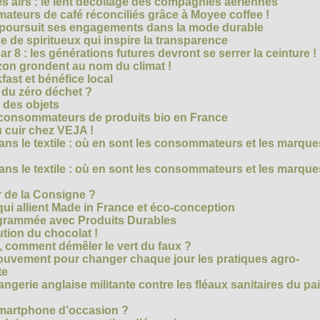
es airs : le lent décollage des compagnies aériennes
teurs de café réconciliés grâce à Moyee coffee !
M poursuit ses engagements dans la mode durable
 de spiritueux qui inspire la transparence
r 8 : les générations futures devront se serrer la ceinture !
on grondent au nom du climat !
ast et bénéfice local
 du zéro déchet ?
e des objets
consommateurs de produits bio en France
 cuir chez VEJA !
ns le textile : où en sont les consommateurs et les marque
ns le textile : où en sont les consommateurs et les marque
 de la Consigne ?
i allient Made in France et éco-conception
rammée avec Produits Durables
tion du chocolat !
é, comment démêler le vert du faux ?
ouvement pour changer chaque jour les pratiques agro-
te
gerie anglaise militante contre les fléaux sanitaires du pa
smartphone d’occasion ?