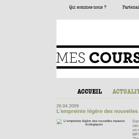
26.04.2009
L'empreinte légère des nouvelle
Dan
cas
un 
MP3
"Tou