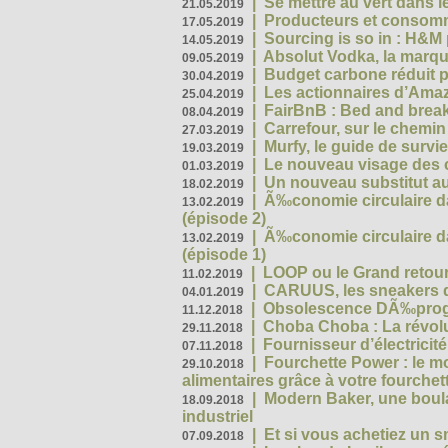
|
Se mettre au vert dans l
21.05.2019
|
Producteurs et consomma
17.05.2019
|
Sourcing is so in : H&
14.05.2019
|
Absolut Vodka, la marque
09.05.2019
|
Budget carbone réduit pa
30.04.2019
|
Les actionnaires d’Amaz
25.04.2019
|
FairBnB : Bed and breakf
08.04.2019
|
Carrefour, sur le chemin
27.03.2019
|
Murfy, le guide de survi
19.03.2019
|
Le nouveau visage des 
01.03.2019
|
Un nouveau substitut au
18.02.2019
|
Ã‰conomie circulaire da
13.02.2019
(épisode 2)
|
Ã‰conomie circulaire da
13.02.2019
(épisode 1)
|
LOOP ou le Grand retour
11.02.2019
|
CARUUS, les sneakers qu
04.01.2019
|
Obsolescence DÃ‰prog
11.12.2018
|
Choba Choba : La révolu
29.11.2018
|
Fournisseur d’électricit
07.11.2018
|
Fourchette Power : le m
29.10.2018
alimentaires grâce à votre fourchet
|
Modern Baker, une boulan
18.09.2018
industriel
|
Et si vous achetiez un 
07.09.2018