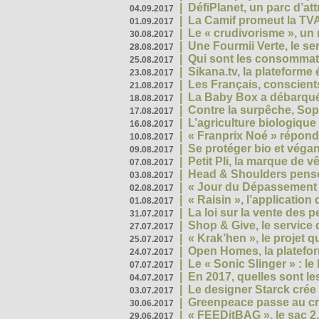
|
DéfiPlanet, un parc d’at
04.09.2017
|
La Camif promeut la TVA
01.09.2017
|
Le « crudivorisme », un 
30.08.2017
|
Une Fourmii Verte, le ser
28.08.2017
|
Qui sont les consommat
25.08.2017
|
Sikana.tv, la plateform
23.08.2017
|
Les Français, conscients
21.08.2017
|
La Baby Box a débarqué
18.08.2017
|
Contre la surpêche, Soph
17.08.2017
|
L’agriculture biologique
16.08.2017
|
« Franprix Noé » répond
10.08.2017
|
Se protéger bio et végan,
09.08.2017
|
Petit Pli, la marque de 
07.08.2017
|
Head & Shoulders pense
03.08.2017
|
« Jour du Dépassement Pl
02.08.2017
|
« Raisin », l’application 
01.08.2017
|
La loi sur la vente des 
31.07.2017
|
Shop & Give, le service q
27.07.2017
|
« Krak’hen », le projet 
25.07.2017
|
Open Homes, la plateform
24.07.2017
|
Le « Sonic Slinger » : l
07.07.2017
|
En 2017, quelles sont le
04.07.2017
|
Le designer Starck crée 
03.07.2017
|
Greenpeace passe au cri
30.06.2017
|
« FEEDitBAG », le sac 2.
29.06.2017