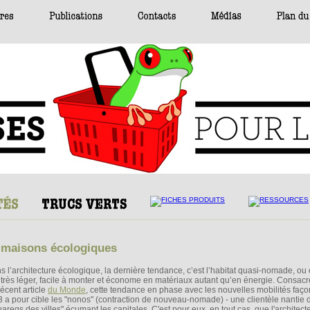
s maisons écologiques
s l’architecture écologique, la dernière tendance, c’est l’habitat quasi-nomade, ou 
 très léger, facile à monter et économe en matériaux autant qu’en énergie. Consacr
récent article
du Monde
, cette tendance en phase avec les nouvelles mobilités faç
 a pour cible les "nonos" (contraction de nouveau-nomade) - une clientèle nantie 
aregs des villes" écumant les capitales. C'est pour eux, en tout cas, que l'architect