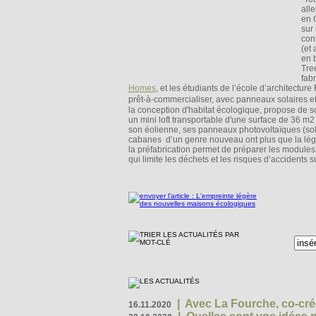
all
en 
sur
cont
(et
en 
Tre
fab
Homes
, et les étudiants de l’école d’architectu
prêt-à-commercialiser, avec panneaux solaires e
la conception d'habitat écologique, propose de so
un mini loft transportable d'une surface de 36 
son éolienne, ses panneaux photovoltaïques (sola
cabanes d’un genre nouveau ont plus que la légè
la préfabrication permet de préparer les modules 
qui limite les déchets et les risques d’accidents
|
Avec La Fourche, co-crée
16.11.2020