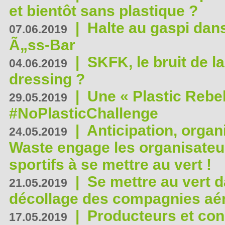
et bientôt sans plastique ?
|
Halte au gaspi dan
07.06.2019
Ã„ss-Bar
|
SKFK, le bruit de l
04.06.2019
dressing ?
|
Une « Plastic Rebe
29.05.2019
#NoPlasticChallenge
|
Anticipation, organi
24.05.2019
Waste engage les organisate
sportifs à se mettre au vert !
|
Se mettre au vert da
21.05.2019
décollage des compagnies aé
|
Producteurs et co
17.05.2019