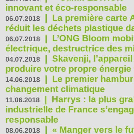
innovant et éco-responsable
|
La première carte 
06.07.2018
réduit les déchets plastique 
|
L’ONG Bloom mobil
06.07.2018
électrique, destructrice des m
|
Skavenji, l’apparei
04.07.2018
produire votre propre énergie
|
Le premier hambur
14.06.2018
changement climatique
|
Harrys : la plus gr
11.06.2018
industrielle de France s’engag
responsable
|
« Manger vers le fu
08.06.2018