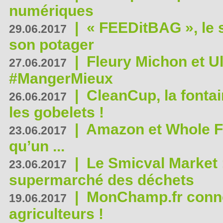
numériques
|
« FEEDitBAG », le s
29.06.2017
son potager
|
Fleury Michon et Ul
27.06.2017
#MangerMieux
|
CleanCup, la fontai
26.06.2017
les gobelets !
|
Amazon et Whole F
23.06.2017
qu’un ...
|
Le Smicval Market :
23.06.2017
supermarché des déchets
|
MonChamp.fr conne
19.06.2017
agriculteurs !