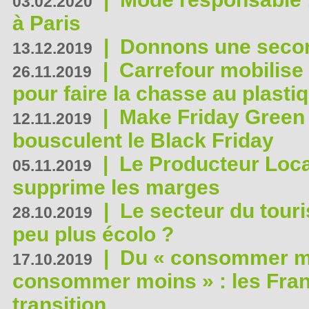
03.02.2020
à Paris
|
Donnons une second
13.12.2019
|
Carrefour mobilis
26.11.2019
pour faire la chasse au plasti
|
Make Friday Green 
12.11.2019
bousculent le Black Friday
|
Le Producteur Local
05.11.2019
supprime les marges
|
Le secteur du touri
28.10.2019
peu plus écolo ?
|
Du « consommer mi
17.10.2019
consommer moins » : les Fran
transition