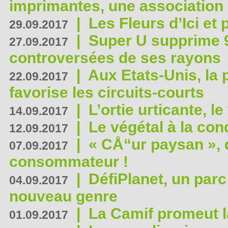
imprimantes, une association 
|
Les Fleurs d’Ici et p
29.09.2017
|
Super U supprime 
27.09.2017
controversées de ses rayons
|
Aux Etats-Unis, la
22.09.2017
favorise les circuits-courts
|
L’ortie urticante, le
14.09.2017
|
Le végétal à la con
12.09.2017
|
« CÅ“ur paysan », 
07.09.2017
consommateur !
|
DéfiPlanet, un parc
04.09.2017
nouveau genre
|
La Camif promeut l
01.09.2017