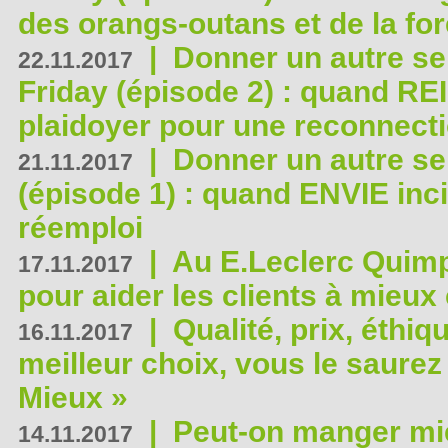
des orangs-outans et de la for
|
Donner un autre se
22.11.2017
Friday (épisode 2) : quand RE
plaidoyer pour une reconnecti
|
Donner un autre se
21.11.2017
(épisode 1) : quand ENVIE inci
réemploi
|
Au E.Leclerc Quimp
17.11.2017
pour aider les clients à mie
|
Qualité, prix, éthiqu
16.11.2017
meilleur choix, vous le saure
Mieux »
|
Peut-on manger mi
14.11.2017