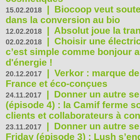
|
Biocoop veut souten
15.02.2018
dans la conversion au bio
|
Absolut joue la tr
12.02.2018
|
Choisir une électri
02.02.2018
c’est simple comme bonjour 
d'énergie !
|
Verkor : marque de
20.12.2017
France et éco-conçues
|
Donner un autre se
24.11.2017
(épisode 4) : la Camif ferme so
clients et collaborateurs à 
|
Donner un autre se
23.11.2017
Friday (épisode 3) : Lush s’en