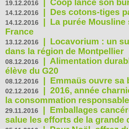
|
Coop lance son bur
19.12.2016
|
Des cotons-tiges pa
14.12.2016
|
La purée Mousline 
14.12.2016
France
|
Locavorium : un s
13.12.2016
dans la région de Montpellier
|
Alimentation durab
08.12.2016
élève du G20
|
Emmaüs ouvre sa bo
08.12.2016
|
2016, année charni
02.12.2016
la consommation responsable
|
Emballages cancér
29.11.2016
salue les efforts de la grande 