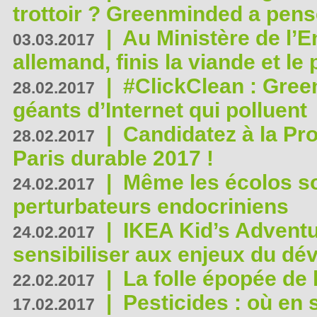
trottoir ? Greenminded a pens
|
Au Ministère de l’
03.03.2017
allemand, finis la viande et le
|
#ClickClean : Gree
28.02.2017
géants d’Internet qui polluent
|
Candidatez à la Pr
28.02.2017
Paris durable 2017 !
|
Même les écolos s
24.02.2017
perturbateurs endocriniens
|
IKEA Kid’s Adventu
24.02.2017
sensibiliser aux enjeux du d
|
La folle épopée de 
22.02.2017
|
Pesticides : où en 
17.02.2017