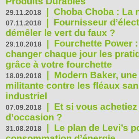
Produits Durables
|
Choba Choba : La r
29.11.2018
|
Fournisseur d’élec
07.11.2018
démêler le vert du faux ?
|
Fourchette Power 
29.10.2018
changer chaque jour les prati
grâce à votre fourchette
|
Modern Baker, une 
18.09.2018
militante contre les fléaux san
industriel
|
Et si vous achetie
07.09.2018
d’occasion ?
|
Le plan de Levi’s p
31.08.2018
consommation d’énergie