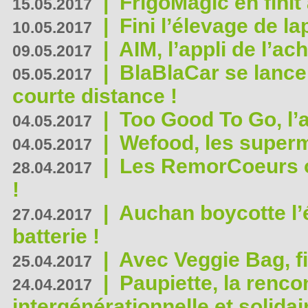
|
FrigoMagic en finit 
15.05.2017
|
Fini l’élevage de la
10.05.2017
|
AIM, l’appli de l’ac
09.05.2017
|
BlaBlaCar se lance
05.05.2017
courte distance !
|
Too Good To Go, l’a
04.05.2017
|
Wefood, les superm
04.05.2017
|
Les RemorCoeurs on
28.04.2017
!
|
Auchan boycotte l’
27.04.2017
batterie !
|
Avec Veggie Bag, fi
25.04.2017
|
Paupiette, la renco
24.04.2017
intergénérationnelle et solidair