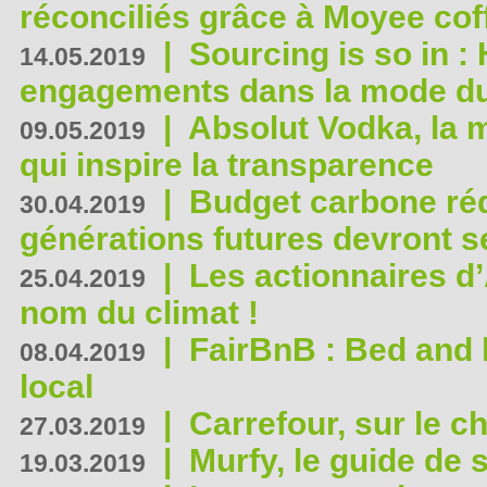
réconciliés grâce à Moyee cof
|
Sourcing is so in 
14.05.2019
engagements dans la mode du
|
Absolut Vodka, la 
09.05.2019
qui inspire la transparence
|
Budget carbone rédu
30.04.2019
générations futures devront se
|
Les actionnaires 
25.04.2019
nom du climat !
|
FairBnB : Bed and 
08.04.2019
local
|
Carrefour, sur le c
27.03.2019
|
Murfy, le guide de 
19.03.2019