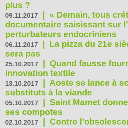
plus ?
|
« Demain, tous crét
09.11.2017
documentaire saisissant sur l
perturbateurs endocriniens
|
La pizza du 21e siè
06.11.2017
sera pas
|
Quand fausse fourr
25.10.2017
innovation textile
|
Aoste se lance à so
13.10.2017
substituts à la viande
|
Saint Mamet donne 
05.10.2017
ses compotes
|
Contre l’obsolesc
02.10.2017