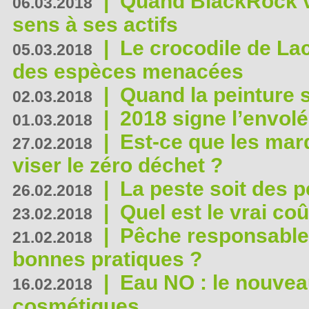
|
Quand BlackRock v
06.03.2018
sens à ses actifs
|
Le crocodile de La
05.03.2018
des espèces menacées
|
Quand la peinture s
02.03.2018
|
2018 signe l’envol
01.03.2018
|
Est-ce que les mar
27.02.2018
viser le zéro déchet ?
|
La peste soit des p
26.02.2018
|
Quel est le vrai coû
23.02.2018
|
Pêche responsable,
21.02.2018
bonnes pratiques ?
|
Eau NO : le nouvea
16.02.2018
cosmétiques