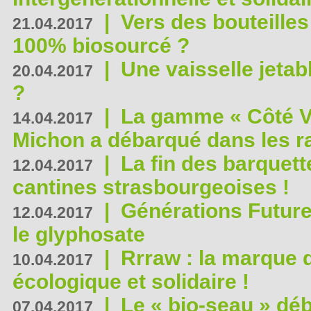
|
Vers des bouteilles
21.04.2017
100% biosourcé ?
|
Une vaisselle jeta
20.04.2017
?
|
La gamme « Côté Vé
14.04.2017
Michon a débarqué dans les r
|
La fin des barquett
12.04.2017
cantines strasbourgeoises !
|
Générations Future
12.04.2017
le glyphosate
|
Rrraw : la marque 
10.04.2017
écologique et solidaire !
|
Le « bio-seau » déb
07.04.2017