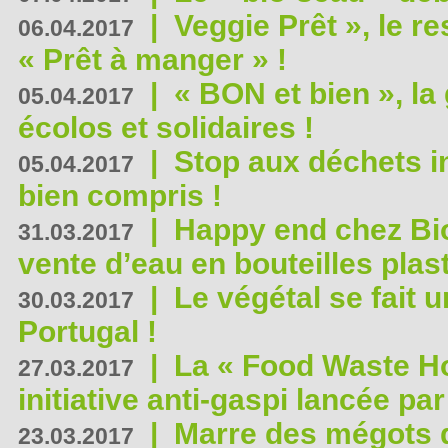
|
Veggie Prêt », le r
06.04.2017
« Prêt à manger » !
|
« BON et bien », l
05.04.2017
écolos et solidaires !
|
Stop aux déchets i
05.04.2017
bien compris !
|
Happy end chez Bio
31.03.2017
vente d’eau en bouteilles plas
|
Le végétal se fait 
30.03.2017
Portugal !
|
La « Food Waste Hot
27.03.2017
initiative anti-gaspi lancée pa
|
Marre des mégots q
23.03.2017