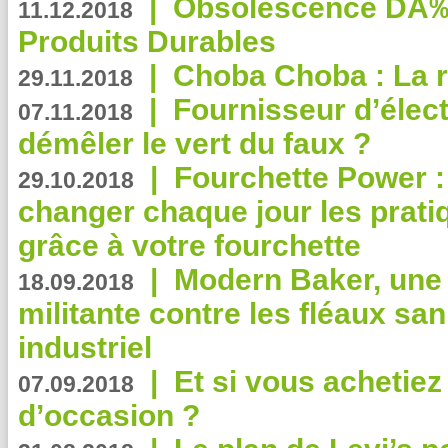
|
Obsolescence DÃ
11.12.2018
Produits Durables
|
Choba Choba : La r
29.11.2018
|
Fournisseur d’élec
07.11.2018
démêler le vert du faux ?
|
Fourchette Power 
29.10.2018
changer chaque jour les prati
grâce à votre fourchette
|
Modern Baker, une 
18.09.2018
militante contre les fléaux san
industriel
|
Et si vous achetie
07.09.2018
d’occasion ?