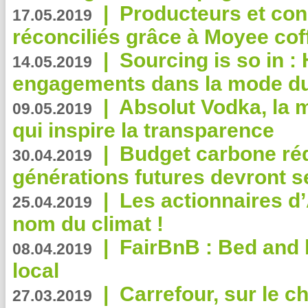
|
Producteurs et co
17.05.2019
réconciliés grâce à Moyee cof
|
Sourcing is so in 
14.05.2019
engagements dans la mode du
|
Absolut Vodka, la 
09.05.2019
qui inspire la transparence
|
Budget carbone rédu
30.04.2019
générations futures devront se
|
Les actionnaires 
25.04.2019
nom du climat !
|
FairBnB : Bed and 
08.04.2019
local
|
Carrefour, sur le c
27.03.2019