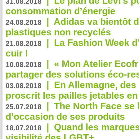
|
Le plan de Levi’s p
31.08.2018
consommation d’énergie
|
Adidas va bientôt d
24.08.2018
plastiques non recyclés
|
La Fashion Week d’
21.08.2018
cuir !
|
« Mon Atelier Ecofr
10.08.2018
partager des solutions éco-r
|
En Allemagne, des
03.08.2018
proscrit les pailles jetables e
|
The North Face se 
25.07.2018
d’occasion de ses produits
|
Quand les marques
18.07.2018
visibilité des LGBT+