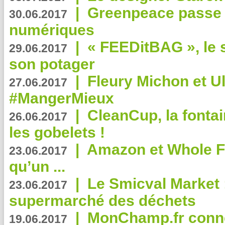
|
Greenpeace passe a
30.06.2017
numériques
|
« FEEDitBAG », le s
29.06.2017
son potager
|
Fleury Michon et Ul
27.06.2017
#MangerMieux
|
CleanCup, la fontai
26.06.2017
les gobelets !
|
Amazon et Whole F
23.06.2017
qu’un ...
|
Le Smicval Market :
23.06.2017
supermarché des déchets
|
MonChamp.fr conne
19.06.2017