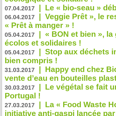
|
Le « bio-seau » déb
07.04.2017
|
Veggie Prêt », le r
06.04.2017
« Prêt à manger » !
|
« BON et bien », l
05.04.2017
écolos et solidaires !
|
Stop aux déchets i
05.04.2017
bien compris !
|
Happy end chez Bio
31.03.2017
vente d’eau en bouteilles plas
|
Le végétal se fait 
30.03.2017
Portugal !
|
La « Food Waste Hot
27.03.2017
initiative anti-gaspi lancée pa