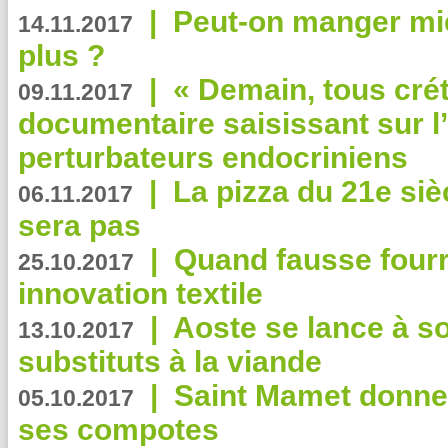
|
Peut-on manger mi
14.11.2017
plus ?
|
« Demain, tous crét
09.11.2017
documentaire saisissant sur l
perturbateurs endocriniens
|
La pizza du 21e siè
06.11.2017
sera pas
|
Quand fausse fourr
25.10.2017
innovation textile
|
Aoste se lance à so
13.10.2017
substituts à la viande
|
Saint Mamet donne 
05.10.2017
ses compotes