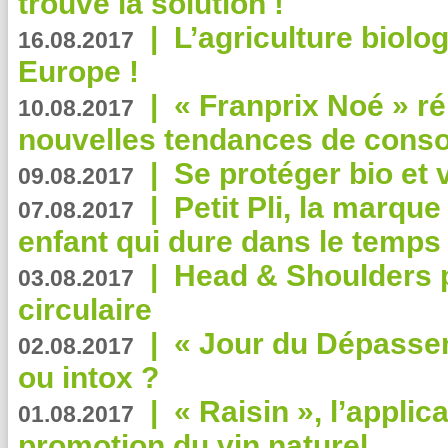
trouvé la solution !
|
L’agriculture biolo
16.08.2017
Europe !
|
« Franprix Noé » ré
10.08.2017
nouvelles tendances de cons
|
Se protéger bio et 
09.08.2017
|
Petit Pli, la marqu
07.08.2017
enfant qui dure dans le temps 
|
Head & Shoulders
03.08.2017
circulaire
|
« Jour du Dépassem
02.08.2017
ou intox ?
|
« Raisin », l’applica
01.08.2017
promotion du vin naturel