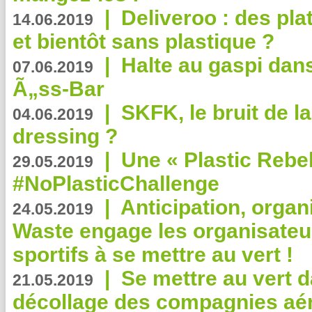
|
Deliveroo : des pla
14.06.2019
et bientôt sans plastique ?
|
Halte au gaspi dan
07.06.2019
Ã„ss-Bar
|
SKFK, le bruit de l
04.06.2019
dressing ?
|
Une « Plastic Rebe
29.05.2019
#NoPlasticChallenge
|
Anticipation, organi
24.05.2019
Waste engage les organisate
sportifs à se mettre au vert !
|
Se mettre au vert da
21.05.2019
décollage des compagnies aé