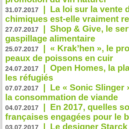
|
La loi sur la vente
31.07.2017
chimiques est-elle vraiment r
|
Shop & Give, le serv
27.07.2017
gaspillage alimentaire
|
« Krak’hen », le pr
25.07.2017
peaux de poissons en cuir
|
Open Homes, la pla
24.07.2017
les réfugiés
|
Le « Sonic Slinger »
07.07.2017
la consommation de viande
|
En 2017, quelles so
04.07.2017
françaises engagées pour le b
|
Le designer Starck 
03.07.2017