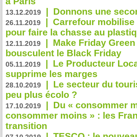
à Paris
|
Donnons une second
13.12.2019
|
Carrefour mobilis
26.11.2019
pour faire la chasse au plasti
|
Make Friday Green 
12.11.2019
bousculent le Black Friday
|
Le Producteur Local
05.11.2019
supprime les marges
|
Le secteur du touri
28.10.2019
peu plus écolo ?
|
Du « consommer mi
17.10.2019
consommer moins » : les Fran
transition
|
TESCO : le nouvea