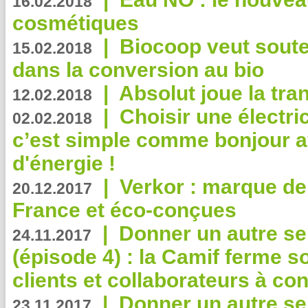
16.02.2018
cosmétiques
|
Biocoop veut souten
15.02.2018
dans la conversion au bio
|
Absolut joue la tr
12.02.2018
|
Choisir une électri
02.02.2018
c’est simple comme bonjour 
d'énergie !
|
Verkor : marque de
20.12.2017
France et éco-conçues
|
Donner un autre se
24.11.2017
(épisode 4) : la Camif ferme so
clients et collaborateurs à 
|
Donner un autre se
23.11.2017