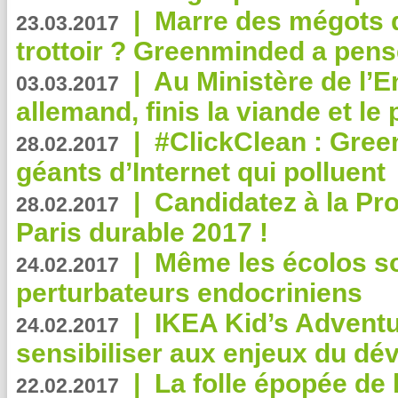
|
Marre des mégots q
23.03.2017
trottoir ? Greenminded a pens
|
Au Ministère de l’
03.03.2017
allemand, finis la viande et le
|
#ClickClean : Gree
28.02.2017
géants d’Internet qui polluent
|
Candidatez à la Pr
28.02.2017
Paris durable 2017 !
|
Même les écolos s
24.02.2017
perturbateurs endocriniens
|
IKEA Kid’s Adventu
24.02.2017
sensibiliser aux enjeux du d
|
La folle épopée de 
22.02.2017