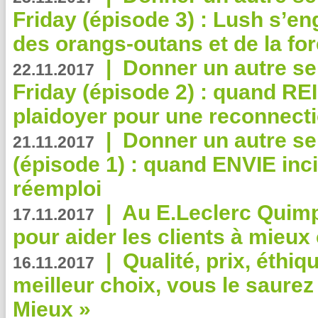
Friday (épisode 3) : Lush s’en
des orangs-outans et de la for
|
Donner un autre se
22.11.2017
Friday (épisode 2) : quand RE
plaidoyer pour une reconnecti
|
Donner un autre se
21.11.2017
(épisode 1) : quand ENVIE inci
réemploi
|
Au E.Leclerc Quimp
17.11.2017
pour aider les clients à mie
|
Qualité, prix, éthiqu
16.11.2017
meilleur choix, vous le saure
Mieux »