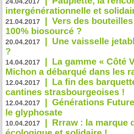
|
Paupiette, la renco
24.04.2017
intergénérationnelle et solidair
|
Vers des bouteilles
21.04.2017
100% biosourcé ?
|
Une vaisselle jeta
20.04.2017
?
|
La gamme « Côté Vé
14.04.2017
Michon a débarqué dans les r
|
La fin des barquett
12.04.2017
cantines strasbourgeoises !
|
Générations Future
12.04.2017
le glyphosate
|
Rrraw : la marque 
10.04.2017
écologique et solidaire !