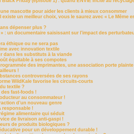
Black Friday (épisode 1) : quand ENVIE incite au recyclage
 une mascotte pour aider les clients à mieux consommer
s’il existe un meilleur choix, vous le saurez avec « Le Même e
ans dépenser plus ?
 » : un documentaire saisissant sur l’impact des perturbate
era éthique ou ne sera pas
me avec innovation textile
r dans les substituts à la viande
oût équitable à ses compotes
rogrammée des imprimantes, une association porte plainte
ailleurs !
bstances controversées de ses rayons
forme WildKale favorise les circuits-courts
 du textile ?
 des fast-foods !
roducteur au consommateur !
traction d’un nouveau genre
 responsable !
régime alimentaire qui séduit
vice de livraison anti-gaspi !
eurs de produits biologiques ?
e éducative pour un développement durable !