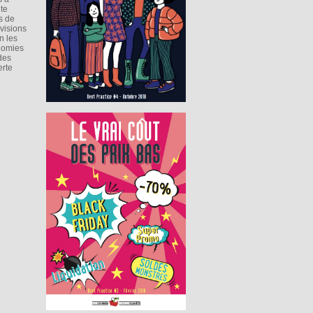
te
s de
évisions
n les
onomies
 des
erte