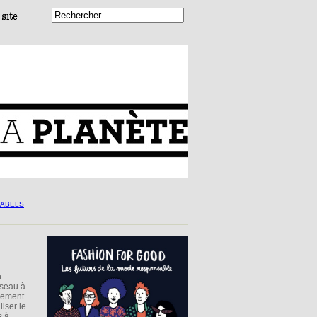
n
éseau à
nnement
iser le
s à