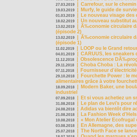
|
Carrefour, sur le chemin
27.03.2019
|
Murfy, le guide de survi
19.03.2019
|
Le nouveau visage des 
01.03.2019
|
Un nouveau substitut au
18.02.2019
|
Ã‰conomie circulaire da
13.02.2019
(épisode 2)
|
Ã‰conomie circulaire da
13.02.2019
(épisode 1)
|
LOOP ou le Grand retour
11.02.2019
|
CARUUS, les sneakers qu
04.01.2019
|
Obsolescence DÃ‰prog
11.12.2018
|
Choba Choba : La révolu
29.11.2018
|
Fournisseur d’électricit
07.11.2018
|
Fourchette Power : le m
29.10.2018
alimentaires grâce à votre fourchet
|
Modern Baker, une boulan
18.09.2018
industriel
|
Et si vous achetiez un 
07.09.2018
|
Le plan de Levi’s pour 
31.08.2018
|
Adidas va bientôt dire a
24.08.2018
|
La Fashion Week d’Helsin
21.08.2018
|
« Mon Atelier Ecofrugal 
10.08.2018
|
En Allemagne, des superm
03.08.2018
|
The North Face se lance
25.07.2018
|
Quand les marques s’eng
18.07.2018