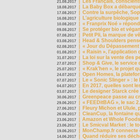
|
Les Français, conscients
21.08.2017
|
La Baby Box a débarqué
18.08.2017
|
Contre la surpêche, Soph
17.08.2017
|
L’agriculture biologique
16.08.2017
|
« Franprix Noé » répond
10.08.2017
|
Se protéger bio et végan,
09.08.2017
|
Petit Pli, la marque de 
07.08.2017
|
Head & Shoulders pense
03.08.2017
|
« Jour du Dépassement Pl
02.08.2017
|
« Raisin », l’application 
01.08.2017
|
La loi sur la vente des 
31.07.2017
|
Shop & Give, le service q
27.07.2017
|
« Krak’hen », le projet 
25.07.2017
|
Open Homes, la plateform
24.07.2017
|
Le « Sonic Slinger » : l
07.07.2017
|
En 2017, quelles sont le
04.07.2017
|
Le designer Starck crée 
03.07.2017
|
Greenpeace passe au cri
30.06.2017
|
« FEEDitBAG », le sac 2.
29.06.2017
|
Fleury Michon et Ulule,
27.06.2017
|
CleanCup, la fontaine qui
26.06.2017
|
Amazon et Whole Foods n
23.06.2017
|
Le Smicval Market : le 
23.06.2017
|
MonChamp.fr connecte en
19.06.2017
|
Quand réduire ses déche
14.06.2017