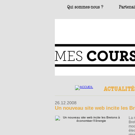
26.12.2008
Un nouveau site web incite les B
La 
Bre
mod
éle
rés