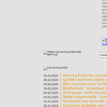
mod
Oue
ten
de 
esti
d'é
cons
(ver
|
Avec La Fourche, co-crée
16.11.2020
|
Quelles sont vos idées
28.10.2020
|
Mes Courses pour la Pla
29.06.2020
|
BioDemain : la marque qu
19.02.2020
|
Anti-gaspi : enfin un pa
03.02.2020
|
Mode responsable : une f
03.02.2020
|
Donnons une seconde vi
13.12.2019
|
Carrefour mobilise ses 
26.11.2019