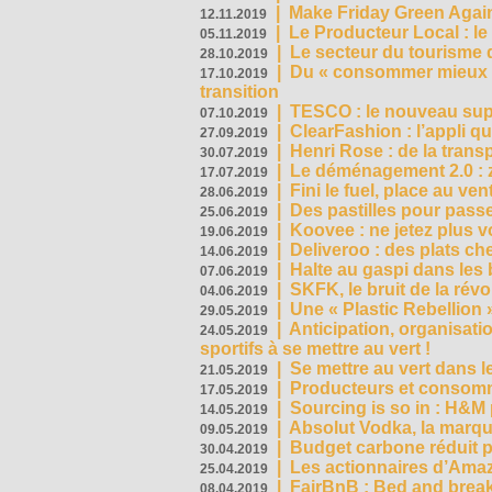
|
Make Friday Green Again
12.11.2019
|
Le Producteur Local : le
05.11.2019
|
Le secteur du tourisme d
28.10.2019
|
Du « consommer mieux »
17.10.2019
transition
|
TESCO : le nouveau supe
07.10.2019
|
ClearFashion : l’appli q
27.09.2019
|
Henri Rose : de la tran
30.07.2019
|
Le déménagement 2.0 : z
17.07.2019
|
Fini le fuel, place au ven
28.06.2019
|
Des pastilles pour passe
25.06.2019
|
Koovee : ne jetez plus v
19.06.2019
|
Deliveroo : des plats ch
14.06.2019
|
Halte au gaspi dans les
07.06.2019
|
SKFK, le bruit de la rév
04.06.2019
|
Une « Plastic Rebellion
29.05.2019
|
Anticipation, organisat
24.05.2019
sportifs à se mettre au vert !
|
Se mettre au vert dans l
21.05.2019
|
Producteurs et consomma
17.05.2019
|
Sourcing is so in : H&
14.05.2019
|
Absolut Vodka, la marque
09.05.2019
|
Budget carbone réduit pa
30.04.2019
|
Les actionnaires d’Amaz
25.04.2019
|
FairBnB : Bed and breakf
08.04.2019