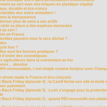
ment au vert avec des briques en plastique végétal
ique, durable et éco-conçu
sticides des soins animaliers !
 vers la transparence
nner plus de sens à ses actifs
e cède sa place à des espèces menacées
 au vert !
 bio en France
extiles peuvent viser le zéro déchet ?
ides
 prix bas ?
les sont les bonnes pratiques ?
t d’ordre des cosmétiques
s agriculteurs dans la conversion au bio
arence… absolue
 100% renouvelable, c’est simple comme bonjour avec Chan
te shoes made in France et éco-conçues
Black Friday (épisode 4) : la Camif ferme son site et incite 
mmer autrement
 Black Friday (épisode 3) : Lush s’engage pour la protecti
le
 Black Friday (épisode 2) : quand REI renouvelle son plaid