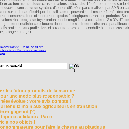
érer au bon moment leurs consommations d'électricité. L'opération repose sur le si
st-ecowatt.com et sur un système d'alertes diffusées par e-mails ou par SMS en ca
sions sur le réseau électrique. Les utilisateurs peuvent ainsi rester informés des pr
fortes consommations et adopter des gestes écologiques durant ces périodes. Selo
mations réalisées, si un foyer breton sur dix réagit face à cette alerte, 2 à 3% d'éc
nergie seront réalisées aux heures de pointe. Le site internet dispense par ailleurs
eils pratiques aux particuliers et aux entreprises sur la conduite à tenir en cas d'al
te, orange et rouge).
z les futurs produits de la marque !
 pour une mode plus responsable ?
nète évolue : votre avis compte !
i tend la main aux agriculteurs en transition
cte engageant (?)
riperie solidaire à Paris
e à nos objets !
consommateurs pour faire la chasse au plastique