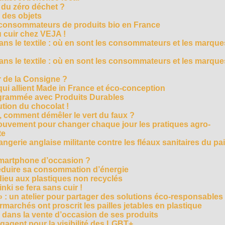
 du zéro déchet ?
e des objets
consommateurs de produits bio en France
 cuir chez VEJA !
ns le textile : où en sont les consommateurs et les marque
ns le textile : où en sont les consommateurs et les marque
 de la Consigne ?
i allient Made in France et éco-conception
rammée avec Produits Durables
tion du chocolat !
é, comment démêler le vert du faux ?
ouvement pour changer chaque jour les pratiques agro-
te
gerie anglaise militante contre les fléaux sanitaires du pa
smartphone d’occasion ?
réduire sa consommation d’énergie
dieu aux plastiques non recyclés
ki se fera sans cuir !
» : un atelier pour partager des solutions éco-responsables
archés ont proscrit les pailles jetables en plastique
 dans la vente d’occasion de ses produits
agent pour la visibilité des LGBT+