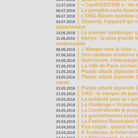
|
« Camif EDITION » : du 
12.07.2018
|
La première carte Ameri
06.07.2018
|
L’ONG Bloom mobilise co
06.07.2018
|
Skavenji, l’appareil qui
04.07.2018
appartement
|
Le premier hamburger q
14.06.2018
|
Harrys : la plus grande 
11.06.2018
responsable
|
« Manger vers le futur »
08.06.2018
|
Des cantines scolaires 
07.06.2018
|
Nutri-Score, l’étiquetag
04.06.2018
|
La Ville de Paris recher
01.06.2018
|
Plastic attack (épisode 
31.05.2018
|
Plastic attack (épisode
24.05.2018
repas
|
Plastic attack (episode 1
23.05.2018
|
DAO : la marque de jean 
21.05.2018
|
La publicité pour la « j
18.05.2018
|
Le challenge « Unpackag
15.05.2018
|
La Camif dévoile le pr
04.05.2018
|
Le gouvernement présen
03.05.2018
|
La Fashion Revolution 
25.04.2018
|
Eco-cirque : quand les 
24.04.2018
|
A Toulouse, le Drive tou
23.04.2018
|
La Réjouisserie, la nou