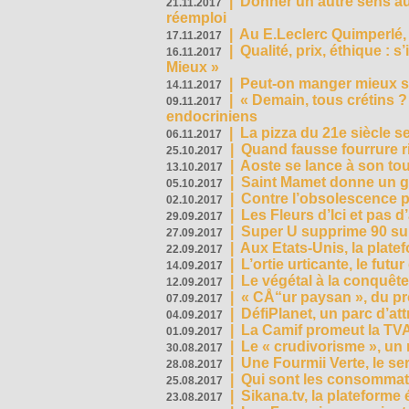
|
Donner un autre sens au 
21.11.2017
réemploi
|
Au E.Leclerc Quimperlé,
17.11.2017
|
Qualité, prix, éthique : 
16.11.2017
Mieux »
|
Peut-on manger mieux s
14.11.2017
|
« Demain, tous crétins ?
09.11.2017
endocriniens
|
La pizza du 21e siècle s
06.11.2017
|
Quand fausse fourrure ri
25.10.2017
|
Aoste se lance à son tou
13.10.2017
|
Saint Mamet donne un g
05.10.2017
|
Contre l’obsolescence p
02.10.2017
|
Les Fleurs d’Ici et pas d’
29.09.2017
|
Super U supprime 90 su
27.09.2017
|
Aux Etats-Unis, la plate
22.09.2017
|
L’ortie urticante, le futur
14.09.2017
|
Le végétal à la conquête
12.09.2017
|
« CÅ“ur paysan », du p
07.09.2017
|
DéfiPlanet, un parc d’at
04.09.2017
|
La Camif promeut la TVA
01.09.2017
|
Le « crudivorisme », un 
30.08.2017
|
Une Fourmii Verte, le ser
28.08.2017
|
Qui sont les consommat
25.08.2017
|
Sikana.tv, la plateform
23.08.2017