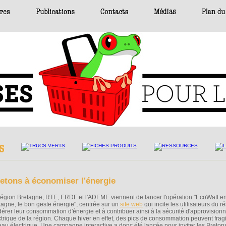
retons à économiser l'énergie
région Bretagne, RTE, ERDF et l'ADEME viennent de lancer l'opération "EcoWatt e
tagne, le bon geste énergie", centrée sur un
site web
qui incite les utilisateurs du r
érer leur consommation d'énergie et à contribuer ainsi à la sécurité d'approvisio
ctrique de la région. Chaque hiver en effet, des pics de consommation peuvent fragil
eau électrique. Une campagne interactive a donc été lancée pour inviter les Breton