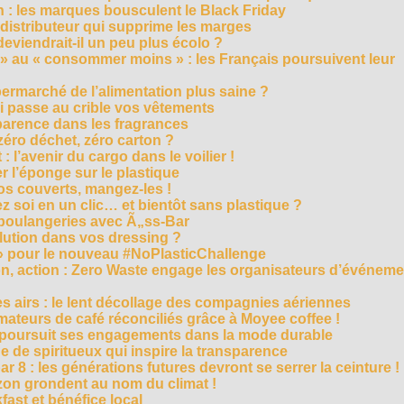
 : les marques bousculent le Black Friday
 distributeur qui supprime les marges
eviendrait-il un peu plus écolo ?
 au « consommer moins » : les Français poursuivent leur
rmarché de l’alimentation plus saine ?
ui passe au crible vos vêtements
sparence dans les fragrances
éro déchet, zéro carton ?
t : l’avenir du cargo dans le voilier !
r l’éponge sur le plastique
os couverts, mangez-les !
ez soi en un clic… et bientôt sans plastique ?
 boulangeries avec Ã„ss-Bar
olution dans vos dressing ?
 » pour le nouveau #NoPlasticChallenge
ion, action : Zero Waste engage les organisateurs d’événem
es airs : le lent décollage des compagnies aériennes
teurs de café réconciliés grâce à Moyee coffee !
M poursuit ses engagements dans la mode durable
 de spiritueux qui inspire la transparence
r 8 : les générations futures devront se serrer la ceinture !
on grondent au nom du climat !
ast et bénéfice local