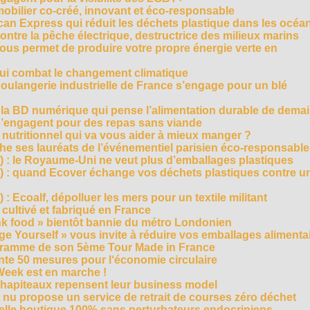
mobilier co-créé, innovant et éco-responsable
can Express qui réduit les déchets plastique dans les océa
ntre la pêche électrique, destructrice des milieux marins
 vous permet de produire votre propre énergie verte en
ui combat le changement climatique
boulangerie industrielle de France s’engage pour un blé
, la BD numérique qui pense l’alimentation durable de dema
s’engagent pour des repas sans viande
e nutritionnel qui va vous aider à mieux manger ?
che ses lauréats de l’événementiel parisien éco-responsable
3) : le Royaume-Uni ne veut plus d’emballages plastiques
 2) : quand Ecover échange vos déchets plastiques contre u
) : Ecoalf, dépolluer les mers pour un textile militant
cultivé et fabriqué en France
unk food » bientôt bannie du métro Londonien
e Yourself » vous invite à réduire vos emballages alimenta
ogramme de son 5ème Tour Made in France
te 50 mesures pour l‘économie circulaire
Week est en marche !
chapiteaux repensent leur business model
t nu propose un service de retrait de courses zéro déchet
velle boutique 100% sans perturbateurs endocriniens