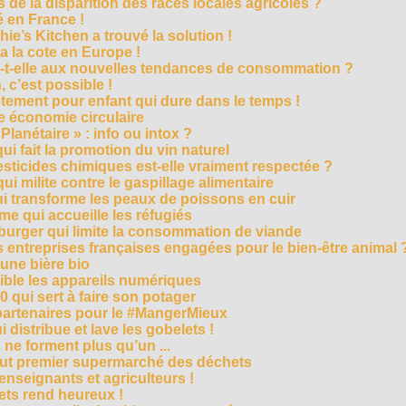
 de la disparition des races locales agricoles ?
 en France !
ie’s Kitchen a trouvé la solution !
 a la cote en Europe !
-t-elle aux nouvelles tendances de consommation ?
 c’est possible !
vêtement pour enfant qui dure dans le temps !
 économie circulaire
anétaire » : info ou intox ?
qui fait la promotion du vin naturel
pesticides chimiques est-elle vraiment respectée ?
ui milite contre le gaspillage alimentaire
qui transforme les peaux de poissons en cuir
e qui accueille les réfugiés
e burger qui limite la consommation de viande
s entreprises françaises engagées pour le bien-être animal 
une bière bio
ble les appareils numériques
0 qui sert à faire son potager
 partenaires pour le #MangerMieux
 distribue et lave les gobelets !
e forment plus qu’un ...
tout premier supermarché des déchets
seignants et agriculteurs !
ts rend heureux !