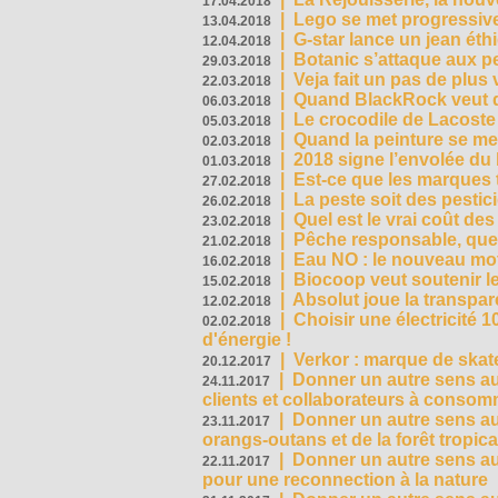
17.04.2018
|
Lego se met progressive
13.04.2018
|
G-star lance un jean éth
12.04.2018
|
Botanic s’attaque aux pe
29.03.2018
|
Veja fait un pas de plus
22.03.2018
|
Quand BlackRock veut do
06.03.2018
|
Le crocodile de Lacost
05.03.2018
|
Quand la peinture se met
02.03.2018
|
2018 signe l’envolée du
01.03.2018
|
Est-ce que les marques t
27.02.2018
|
La peste soit des pestic
26.02.2018
|
Quel est le vrai coût des
23.02.2018
|
Pêche responsable, quel
21.02.2018
|
Eau NO : le nouveau mo
16.02.2018
|
Biocoop veut soutenir le
15.02.2018
|
Absolut joue la transp
12.02.2018
|
Choisir une électricité
02.02.2018
d'énergie !
|
Verkor : marque de ska
20.12.2017
|
Donner un autre sens au 
24.11.2017
clients et collaborateurs à conso
|
Donner un autre sens au
23.11.2017
orangs-outans et de la forêt tropica
|
Donner un autre sens au
22.11.2017
pour une reconnection à la nature