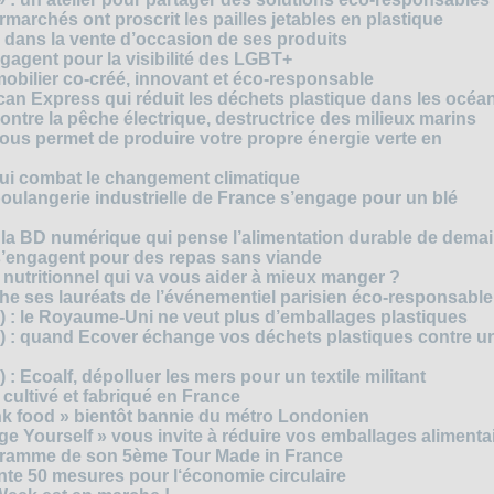
archés ont proscrit les pailles jetables en plastique
 dans la vente d’occasion de ses produits
agent pour la visibilité des LGBT+
mobilier co-créé, innovant et éco-responsable
can Express qui réduit les déchets plastique dans les océa
ntre la pêche électrique, destructrice des milieux marins
 vous permet de produire votre propre énergie verte en
ui combat le changement climatique
boulangerie industrielle de France s’engage pour un blé
, la BD numérique qui pense l’alimentation durable de dema
s’engagent pour des repas sans viande
e nutritionnel qui va vous aider à mieux manger ?
che ses lauréats de l’événementiel parisien éco-responsable
3) : le Royaume-Uni ne veut plus d’emballages plastiques
 2) : quand Ecover échange vos déchets plastiques contre u
) : Ecoalf, dépolluer les mers pour un textile militant
cultivé et fabriqué en France
unk food » bientôt bannie du métro Londonien
e Yourself » vous invite à réduire vos emballages alimenta
ogramme de son 5ème Tour Made in France
te 50 mesures pour l‘économie circulaire