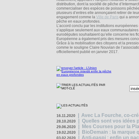
distribution, dont la société de pêche d’Intermarc
commercialiser des espèces de poissons pêchées
plusieurs d’entres elle annonçaient retirer de leu
engagement comme la
Ville de Paris
qui a annonc
pêche en eaux profondes.
L’accord conclu par les institutions européennes 
s’applique seulement aux eaux communautaires a
eurodéputes souhaitaient qu’elle concerne les fl
Européenne a également pris des mesures concer
Grâce à la mobilisation des citoyens et la press
comme le souligne Claire Nouvian de l’association 
officiellement publié en janvier 2017.
|
Avec La Fourche, co-crée
16.11.2020
|
Quelles sont vos idées
28.10.2020
|
Mes Courses pour la Pla
29.06.2020
|
BioDemain : la marque qu
19.02.2020
|
Anti-gaspi : enfin un pa
03.02.2020