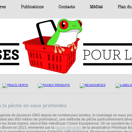
n la pêche en eaux profondes
'agenda de plusieurs ONG depuis de nombreuses années, le chalutage en eaux pr
 delà des 800 mètres de profondeur), une méthode de pêche particulièrement dévas
r les fonds marins, vient d’être interdit par l’Union Européenne. On se souvient du
on Bloom en 2013, emmenée par la
bande-dessinée
de la dessinatrice Pénélope B
r la proposition européenne d’interdire cette technique. Plusieurs enseignes de l