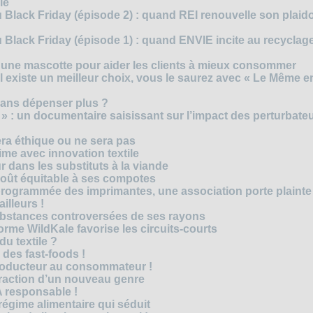
le
 Black Friday (épisode 2) : quand REI renouvelle son plaid
Black Friday (épisode 1) : quand ENVIE incite au recyclage
 une mascotte pour aider les clients à mieux consommer
s’il existe un meilleur choix, vous le saurez avec « Le Même e
ans dépenser plus ?
 » : un documentaire saisissant sur l’impact des perturbate
era éthique ou ne sera pas
me avec innovation textile
r dans les substituts à la viande
oût équitable à ses compotes
rogrammée des imprimantes, une association porte plainte
ailleurs !
bstances controversées de ses rayons
forme WildKale favorise les circuits-courts
 du textile ?
 des fast-foods !
roducteur au consommateur !
traction d’un nouveau genre
 responsable !
régime alimentaire qui séduit