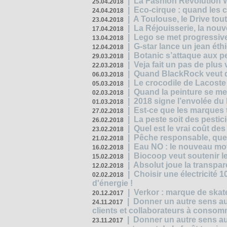
|
La Fashion Revolution 
25.04.2018
|
Eco-cirque : quand les 
24.04.2018
|
A Toulouse, le Drive tou
23.04.2018
|
La Réjouisserie, la nou
17.04.2018
|
Lego se met progressive
13.04.2018
|
G-star lance un jean éth
12.04.2018
|
Botanic s’attaque aux pe
29.03.2018
|
Veja fait un pas de plus
22.03.2018
|
Quand BlackRock veut do
06.03.2018
|
Le crocodile de Lacost
05.03.2018
|
Quand la peinture se met
02.03.2018
|
2018 signe l’envolée du
01.03.2018
|
Est-ce que les marques t
27.02.2018
|
La peste soit des pestic
26.02.2018
|
Quel est le vrai coût des
23.02.2018
|
Pêche responsable, quel
21.02.2018
|
Eau NO : le nouveau mo
16.02.2018
|
Biocoop veut soutenir le
15.02.2018
|
Absolut joue la transp
12.02.2018
|
Choisir une électricité
02.02.2018
d'énergie !
|
Verkor : marque de ska
20.12.2017
|
Donner un autre sens au 
24.11.2017
clients et collaborateurs à conso
|
Donner un autre sens au
23.11.2017