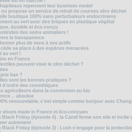
Week est en marche !
chapiteaux repensent leur business model
t nu propose un service de retrait de courses zéro déchet
velle boutique 100% sans perturbateurs endocriniens
ment au vert avec des briques en plastique végétal
ique, durable et éco-conçu
sticides des soins animaliers !
 vers la transparence
nner plus de sens à ses actifs
e cède sa place à des espèces menacées
 au vert !
 bio en France
extiles peuvent viser le zéro déchet ?
ides
 prix bas ?
les sont les bonnes pratiques ?
t d’ordre des cosmétiques
s agriculteurs dans la conversion au bio
arence… absolue
 100% renouvelable, c’est simple comme bonjour avec Chan
te shoes made in France et éco-conçues
Black Friday (épisode 4) : la Camif ferme son site et incite 
mmer autrement
 Black Friday (épisode 3) : Lush s’engage pour la protecti