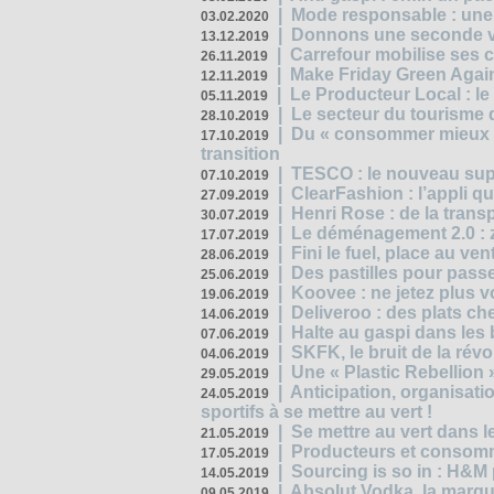
|
Mode responsable : une f
03.02.2020
|
Donnons une seconde vi
13.12.2019
|
Carrefour mobilise ses 
26.11.2019
|
Make Friday Green Again
12.11.2019
|
Le Producteur Local : le
05.11.2019
|
Le secteur du tourisme d
28.10.2019
|
Du « consommer mieux »
17.10.2019
transition
|
TESCO : le nouveau supe
07.10.2019
|
ClearFashion : l’appli q
27.09.2019
|
Henri Rose : de la tran
30.07.2019
|
Le déménagement 2.0 : z
17.07.2019
|
Fini le fuel, place au ven
28.06.2019
|
Des pastilles pour passe
25.06.2019
|
Koovee : ne jetez plus v
19.06.2019
|
Deliveroo : des plats ch
14.06.2019
|
Halte au gaspi dans les
07.06.2019
|
SKFK, le bruit de la rév
04.06.2019
|
Une « Plastic Rebellion
29.05.2019
|
Anticipation, organisat
24.05.2019
sportifs à se mettre au vert !
|
Se mettre au vert dans l
21.05.2019
|
Producteurs et consomma
17.05.2019
|
Sourcing is so in : H&
14.05.2019
|
Absolut Vodka, la marque
09.05.2019