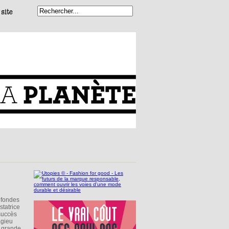
ofondes
tatrice
 succès
agieu
a grande