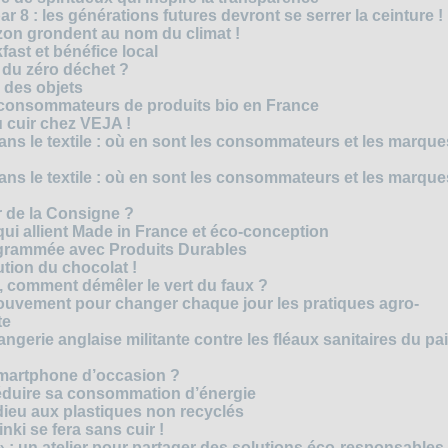
r 8 : les générations futures devront se serrer la ceinture !
on grondent au nom du climat !
ast et bénéfice local
 du zéro déchet ?
e des objets
consommateurs de produits bio en France
 cuir chez VEJA !
ns le textile : où en sont les consommateurs et les marque
ns le textile : où en sont les consommateurs et les marque
 de la Consigne ?
i allient Made in France et éco-conception
rammée avec Produits Durables
tion du chocolat !
é, comment démêler le vert du faux ?
ouvement pour changer chaque jour les pratiques agro-
te
gerie anglaise militante contre les fléaux sanitaires du pa
smartphone d’occasion ?
réduire sa consommation d’énergie
dieu aux plastiques non recyclés
ki se fera sans cuir !
» : un atelier pour partager des solutions éco-responsables