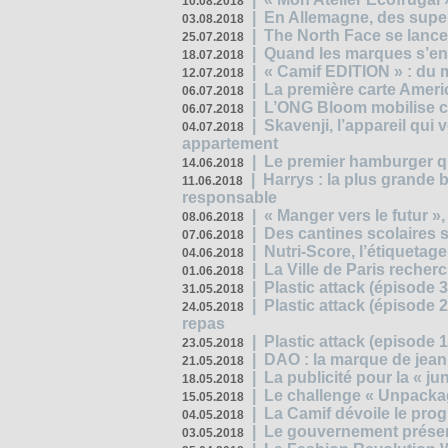
10.08.2018
|
En Allemagne, des superm
03.08.2018
|
The North Face se lance
25.07.2018
|
Quand les marques s’eng
18.07.2018
|
« Camif EDITION » : du 
12.07.2018
|
La première carte Ameri
06.07.2018
|
L’ONG Bloom mobilise co
06.07.2018
|
Skavenji, l’appareil qui
04.07.2018
appartement
|
Le premier hamburger q
14.06.2018
|
Harrys : la plus grande 
11.06.2018
responsable
|
« Manger vers le futur »
08.06.2018
|
Des cantines scolaires 
07.06.2018
|
Nutri-Score, l’étiquetag
04.06.2018
|
La Ville de Paris recher
01.06.2018
|
Plastic attack (épisode 
31.05.2018
|
Plastic attack (épisode
24.05.2018
repas
|
Plastic attack (episode 1
23.05.2018
|
DAO : la marque de jean 
21.05.2018
|
La publicité pour la « j
18.05.2018
|
Le challenge « Unpackag
15.05.2018
|
La Camif dévoile le pr
04.05.2018
|
Le gouvernement présen
03.05.2018