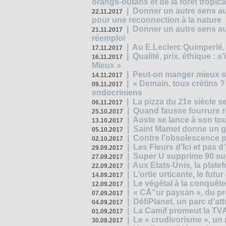
orangs-outans et de la forêt tropica
|
Donner un autre sens au
22.11.2017
pour une reconnection à la nature
|
Donner un autre sens au 
21.11.2017
réemploi
|
Au E.Leclerc Quimperlé,
17.11.2017
|
Qualité, prix, éthique : 
16.11.2017
Mieux »
|
Peut-on manger mieux s
14.11.2017
|
« Demain, tous crétins ?
09.11.2017
endocriniens
|
La pizza du 21e siècle s
06.11.2017
|
Quand fausse fourrure ri
25.10.2017
|
Aoste se lance à son tou
13.10.2017
|
Saint Mamet donne un g
05.10.2017
|
Contre l’obsolescence p
02.10.2017
|
Les Fleurs d’Ici et pas d’
29.09.2017
|
Super U supprime 90 su
27.09.2017
|
Aux Etats-Unis, la plate
22.09.2017
|
L’ortie urticante, le futur
14.09.2017
|
Le végétal à la conquête
12.09.2017
|
« CÅ“ur paysan », du p
07.09.2017
|
DéfiPlanet, un parc d’at
04.09.2017
|
La Camif promeut la TVA
01.09.2017
|
Le « crudivorisme », un 
30.08.2017