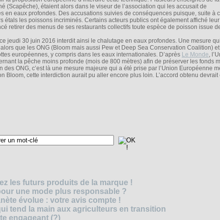
hé (Scapêche), étaient alors dans le viseur de l’association qui les accusait de
 en eaux profondes. Des accusations suivies de conséquences puisque, suite à c
rs étals les poissons incriminés. Certains acteurs publics ont également affiché leur
é retirer des menus de ses restaurants collectifs toute espèce de poisson issue de
ce jeudi 30 juin 2016 interdit ainsi le chalutage en eaux profondes. Une mesure qu
lors que les ONG (Bloom mais aussi Pew et Deep Sea Conservation Coalition) et
ottes européennes, y compris dans les eaux internationales. D’après
Le Monde
, l’
nant la pêche moins profonde (mois de 800 mètres) afin de préserver les fonds m
ion des ONG, c’est là une mesure majeure qui a été prise par l’Union Européenne m
Bloom, cette interdiction aurait pu aller encore plus loin. L’accord obtenu devrait 
z les futurs produits de la marque !
 pour une mode plus responsable ?
nète évolue : votre avis compte !
i tend la main aux agriculteurs en transition
cte engageant (?)