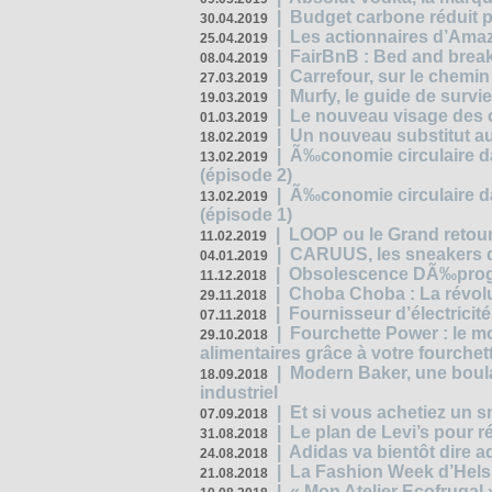
|
Budget carbone réduit pa
30.04.2019
|
Les actionnaires d’Amaz
25.04.2019
|
FairBnB : Bed and breakf
08.04.2019
|
Carrefour, sur le chemin
27.03.2019
|
Murfy, le guide de survi
19.03.2019
|
Le nouveau visage des 
01.03.2019
|
Un nouveau substitut au
18.02.2019
|
Ã‰conomie circulaire da
13.02.2019
(épisode 2)
|
Ã‰conomie circulaire da
13.02.2019
(épisode 1)
|
LOOP ou le Grand retour
11.02.2019
|
CARUUS, les sneakers qu
04.01.2019
|
Obsolescence DÃ‰prog
11.12.2018
|
Choba Choba : La révolu
29.11.2018
|
Fournisseur d’électricit
07.11.2018
|
Fourchette Power : le m
29.10.2018
alimentaires grâce à votre fourchet
|
Modern Baker, une boulan
18.09.2018
industriel
|
Et si vous achetiez un 
07.09.2018
|
Le plan de Levi’s pour 
31.08.2018
|
Adidas va bientôt dire a
24.08.2018
|
La Fashion Week d’Helsin
21.08.2018
|
« Mon Atelier Ecofrugal 