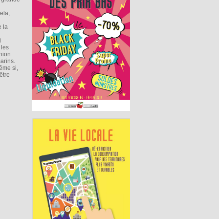
ela,
 la
i
 les
Union
arins.
ême si,
être