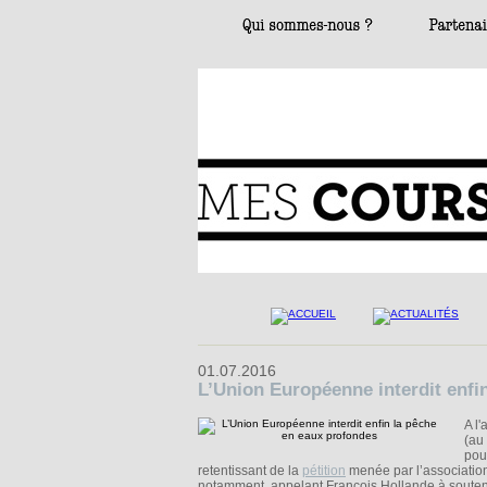
01.07.2016
L’Union Européenne interdit enfi
A l
(au
pou
retentissant de la
pétition
menée par l’associati
notamment, appelant François Hollande à souteni