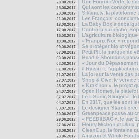
|
Une Fourmii Verte, le ser
28.08.2017
|
Qui sont les consommat
25.08.2017
|
Sikana.tv, la plateform
23.08.2017
|
Les Français, conscients
21.08.2017
|
La Baby Box a débarqué
18.08.2017
|
Contre la surpêche, Soph
17.08.2017
|
L’agriculture biologique
16.08.2017
|
« Franprix Noé » répond
10.08.2017
|
Se protéger bio et végan,
09.08.2017
|
Petit Pli, la marque de 
07.08.2017
|
Head & Shoulders pense
03.08.2017
|
« Jour du Dépassement Pl
02.08.2017
|
« Raisin », l’application 
01.08.2017
|
La loi sur la vente des 
31.07.2017
|
Shop & Give, le service q
27.07.2017
|
« Krak’hen », le projet 
25.07.2017
|
Open Homes, la plateform
24.07.2017
|
Le « Sonic Slinger » : l
07.07.2017
|
En 2017, quelles sont le
04.07.2017
|
Le designer Starck crée 
03.07.2017
|
Greenpeace passe au cri
30.06.2017
|
« FEEDitBAG », le sac 2.
29.06.2017
|
Fleury Michon et Ulule,
27.06.2017
|
CleanCup, la fontaine qui
26.06.2017
|
Amazon et Whole Foods n
23.06.2017