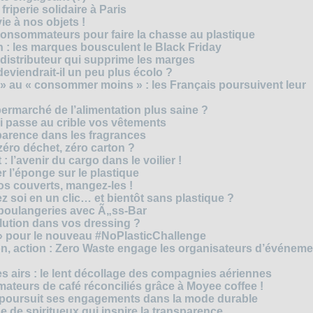
riperie solidaire à Paris
e à nos objets !
consommateurs pour faire la chasse au plastique
 : les marques bousculent le Black Friday
 distributeur qui supprime les marges
eviendrait-il un peu plus écolo ?
 au « consommer moins » : les Français poursuivent leur
rmarché de l’alimentation plus saine ?
ui passe au crible vos vêtements
sparence dans les fragrances
éro déchet, zéro carton ?
t : l’avenir du cargo dans le voilier !
r l’éponge sur le plastique
os couverts, mangez-les !
ez soi en un clic… et bientôt sans plastique ?
 boulangeries avec Ã„ss-Bar
olution dans vos dressing ?
 » pour le nouveau #NoPlasticChallenge
ion, action : Zero Waste engage les organisateurs d’événem
es airs : le lent décollage des compagnies aériennes
teurs de café réconciliés grâce à Moyee coffee !
M poursuit ses engagements dans la mode durable
 de spiritueux qui inspire la transparence