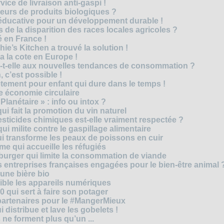
vice de livraison anti-gaspi !
eurs de produits biologiques ?
e éducative pour un développement durable !
 de la disparition des races locales agricoles ?
 en France !
ie’s Kitchen a trouvé la solution !
 a la cote en Europe !
-t-elle aux nouvelles tendances de consommation ?
 c’est possible !
vêtement pour enfant qui dure dans le temps !
 économie circulaire
anétaire » : info ou intox ?
qui fait la promotion du vin naturel
pesticides chimiques est-elle vraiment respectée ?
ui milite contre le gaspillage alimentaire
qui transforme les peaux de poissons en cuir
e qui accueille les réfugiés
e burger qui limite la consommation de viande
s entreprises françaises engagées pour le bien-être animal 
une bière bio
ble les appareils numériques
0 qui sert à faire son potager
 partenaires pour le #MangerMieux
 distribue et lave les gobelets !
e forment plus qu’un ...